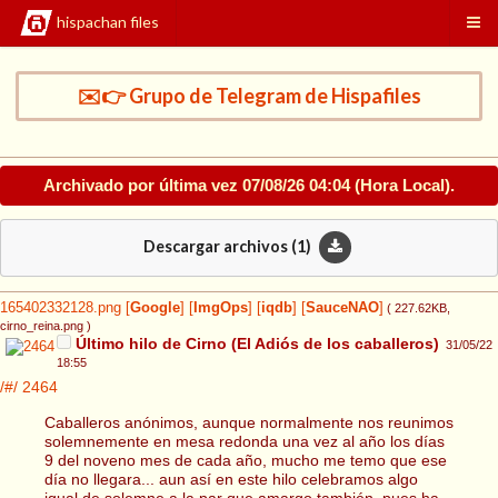
hispachan files
✉️👉 Grupo de Telegram de Hispafiles
Archivado por última vez
07/08/26 04:04
(Hora Local).
Descargar archivos (
1
)
165402332128.png
[
Google
]
[
ImgOps
]
[
iqdb
]
[
SauceNAO
]
( 227.62KB
,
cirno_reina.png
)
Último hilo de Cirno (El Adiós de los caballeros)
31/05/22
18:55
/#/
2464
Caballeros anónimos, aunque normalmente nos reunimos
solemnemente en mesa redonda una vez al año los días
9 del noveno mes de cada año, mucho me temo que ese
día no llegara... aun así en este hilo celebramos algo
igual de solemne a la par que amargo también, pues ha