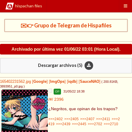
hispachan files
✉️👉 Grupo de Telegram de Hispafiles
Archivado por última vez
01/06/22 03:01
(Hora Local).
Descargar archivos (
5
)
165402231562.jpg
[
Google
]
[
ImgOps
]
[
iqdb
]
[
SauceNAO
]
( 200.81KB
,
3893951_p0.jpg
)
31/05/22 18:38
OP
/#/
2396
¿Negritos, que opinan de los trapos?
>>>2402
>>>2405
>>>2407
>>>2411
>>>2
419
>>>2439
>>>2445
>>>2702
>>>2710