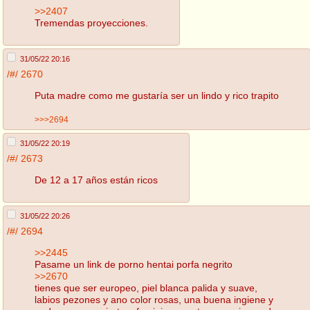
>>2407
Tremendas proyecciones.
31/05/22 20:16
/#/
2670
Puta madre como me gustaría ser un lindo y rico trapito
>>>2694
31/05/22 20:19
/#/
2673
De 12 a 17 años están ricos
31/05/22 20:26
/#/
2694
>>2445
Pasame un link de porno hentai porfa negrito
>>2670
tienes que ser europeo, piel blanca palida y suave,
labios pezones y ano color rosas, una buena ingiene y