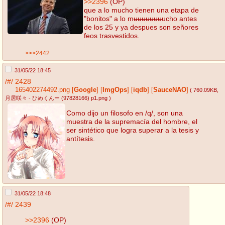
>>2396
(OP)
que a lo mucho tienen una etapa de
"bonitos" a lo m
uuuuuuu
ucho antes
de los 25 y ya despues son señores
feos trasvestidos.
>>>2442
31/05/22 18:45
/#/
2428
165402274492.png
[
Google
]
[
ImgOps
]
[
iqdb
]
[
SauceNAO
]
( 760.09KB
,
月居咲々 - ひめくんー (97828166) p1.png
)
Como dijo un filosofo en /q/, son una
muestra de la supremacía del hombre, el
ser sintético que logra superar a la tesis y
antítesis.
31/05/22 18:48
/#/
2439
>>2396
(OP)