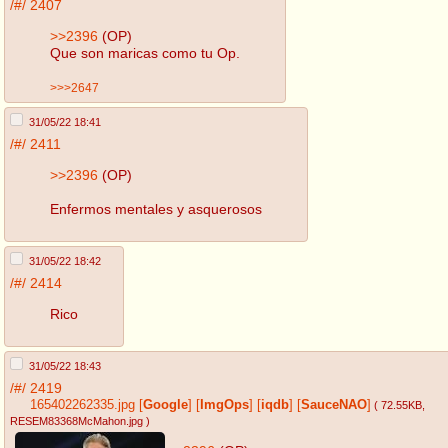
/#/
2407
>>2396
(OP)
Que son maricas como tu Op.
>>>2647
31/05/22 18:41
/#/
2411
>>2396
(OP)
Enfermos mentales y asquerosos
31/05/22 18:42
/#/
2414
Rico
31/05/22 18:43
/#/
2419
165402262335.jpg
[
Google
]
[
ImgOps
]
[
iqdb
]
[
SauceNAO
]
( 72.55KB
,
RESEM83368McMahon.jpg
)