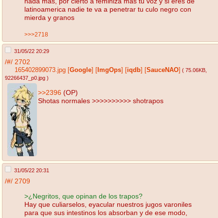
nada mas, por cierto a feminiza mas tu voz y si eres de
latinoamerica nadie te va a penetrar tu culo negro con
mierda y granos
>>>2718
31/05/22 20:29
/#/
2702
165402899073.jpg
[
Google
]
[
ImgOps
]
[
iqdb
]
[
SauceNAO
]
( 75.06KB
,
92266437_p0.jpg
)
>>2396
(OP)
Shotas normales >>>>>>>>>> shotrapos
31/05/22 20:31
/#/
2709
>¿Negritos, que opinan de los trapos?
Hay que culiarselos, eyacular nuestros jugos varoniles
para que sus intestinos los absorban y de ese modo,