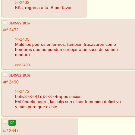
>>2439
KKs, regresa a tu IB por favor.
31/05/22 18:57
/#/
2472
>>2405
Malditos pedros enfermos, también fracasaron como
hombres que no pueden cortejar a un saco de semen
maduro
>>>2490
31/05/22 19:02
/#/
2490
>>2472
Lolis>>>>>(Tú)>>>>>trapos sucios
Entiéndelo negro, las lolis son el ser femenino definitivo
y mas puro que existe.
OP
/#/
2647