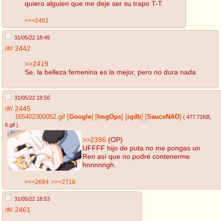
quiero alguien que me deje ser su trapo T-T.
>>>2461
31/05/22 18:49
/#/
2442
>>2419
Se, la belleza femenina es la mejor, pero no dura nada
31/05/22 18:50
/#/
2445
165402300052.gif
[
Google
]
[
ImgOps
]
[
iqdb
]
[
SauceNAO
]
( 477.72KB
,
6.gif
)
>>2396
(OP)
UFFFF hijo de puta no me pongas un
Ren así que no podré contenerme
hnnnnngh.
>>>2694
>>>2718
31/05/22 18:53
/#/
2461