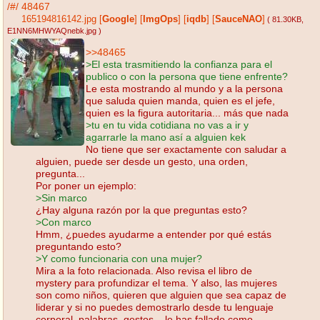
/#/
48467
165194816142.jpg
[
Google
]
[
ImgOps
]
[
iqdb
]
[
SauceNAO
]
( 81.30KB
,
E1NN6MHWYAQnebk.jpg
)
>>48465
>El esta trasmitiendo la confianza para el
publico o con la persona que tiene enfrente?
Le esta mostrando al mundo y a la persona
que saluda quien manda, quien es el jefe,
quien es la figura autoritaria... más que nada
>tu en tu vida cotidiana no vas a ir y
agarrarle la mano así a alguien kek
No tiene que ser exactamente con saludar a
alguien, puede ser desde un gesto, una orden,
pregunta...
Por poner un ejemplo:
>Sin marco
¿Hay alguna razón por la que preguntas esto?
>Con marco
Hmm, ¿puedes ayudarme a entender por qué estás
preguntando esto?
>Y como funcionaria con una mujer?
Mira a la foto relacionada. Also revisa el libro de
mystery para profundizar el tema. Y also, las mujeres
son como niños, quieren que alguien que sea capaz de
liderar y si no puedes demostrarlo desde tu lenguaje
corporal, palabras, gestos... le has fallado como