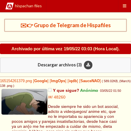
hispachan files
✉️👉 Grupo de Telegram de Hispafiles
Archivado por última vez
19/05/22 03:03
(Hora Local).
Descargar archivos (
3
)
165154261379.png
[
Google
]
[
ImgOps
]
[
iqdb
]
[
SauceNAO
]
( 589.02KB
, (March)
138 .png
)
Y que sigue?
Anónimo
03/05/22 01:50
/#/
48260
Desde siempre he sido un bot asocial,
adicto a videojuegos/ anime etc, que
no le importaba su apariencia y con
pocos amigos y parejas insatisfactorias, desde hace casi
ya un an{o me he empezado a cuidar de mismo, dieta