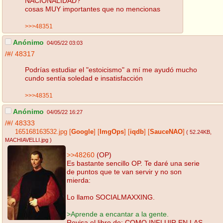
NACIONALIDAD?
cosas MUY importantes que no mencionas
>>>48351
Anónimo
04/05/22 03:03
/#/
48317
Podrías estudiar el "estoicismo" a mí me ayudó mucho
cundo sentía soledad e insatisfacción
>>>48351
Anónimo
04/05/22 16:27
/#/
48333
165168163532.jpg
[
Google
]
[
ImgOps
]
[
iqdb
]
[
SauceNAO
]
( 52.24KB
,
MACHIAVELLI.jpg
)
>>48260
(OP)
Es bastante sencillo OP. Te daré una serie
de puntos que te van servir y no son
mierda:
Lo llamo SOCIALMAXXING.
>Aprende a encantar a la gente.
Revisa el libro de: COMO INFLUIR EN LAS