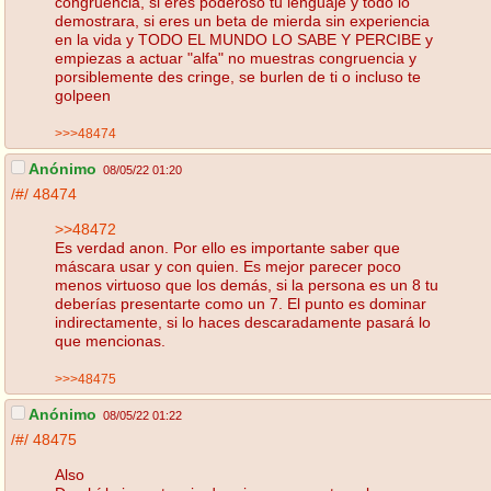
congruencia, si eres poderoso tu lenguaje y todo lo
demostrara, si eres un beta de mierda sin experiencia
en la vida y TODO EL MUNDO LO SABE Y PERCIBE y
empiezas a actuar "alfa" no muestras congruencia y
porsiblemente des cringe, se burlen de ti o incluso te
golpeen
>>>48474
Anónimo
08/05/22 01:20
/#/
48474
>>48472
Es verdad anon. Por ello es importante saber que
máscara usar y con quien. Es mejor parecer poco
menos virtuoso que los demás, si la persona es un 8 tu
deberías presentarte como un 7. El punto es dominar
indirectamente, si lo haces descaradamente pasará lo
que mencionas.
>>>48475
Anónimo
08/05/22 01:22
/#/
48475
Also