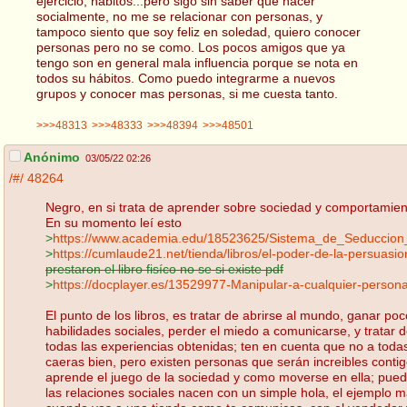
ejercicio, hábitos...pero sigo sin saber que hacer
socialmente, no me se relacionar con personas, y
tampoco siento que soy feliz en soledad, quiero conocer
personas pero no se como. Los pocos amigos que ya
tengo son en general mala influencia porque se nota en
todos su hábitos. Como puedo integrarme a nuevos
grupos y conocer mas personas, si me cuesta tanto.
>>>48313
>>>48333
>>>48394
>>>48501
Anónimo
03/05/22 02:26
/#/
48264
Negro, en si trata de aprender sobre sociedad y comportamie
En su momento leí esto
>
https://www.academia.edu/18523625/Sistema_de_Seduccion
>
https://cumlaude21.net/tienda/libros/el-poder-de-la-persuasio
prestaron el libro fisíco no se si existe pdf
>
https://docplayer.es/13529977-Manipular-a-cualquier-persona
El punto de los libros, es tratar de abrirse al mundo, ganar po
habilidades sociales, perder el miedo a comunicarse, y tratar 
todas las experiencias obtenidas; ten en cuenta que no a toda
caeras bien, pero existen personas que serán increibles conti
aprende el juego de la sociedad y como moverse en ella; pue
las relaciones sociales nacen con un simple hola, el ejemplo m