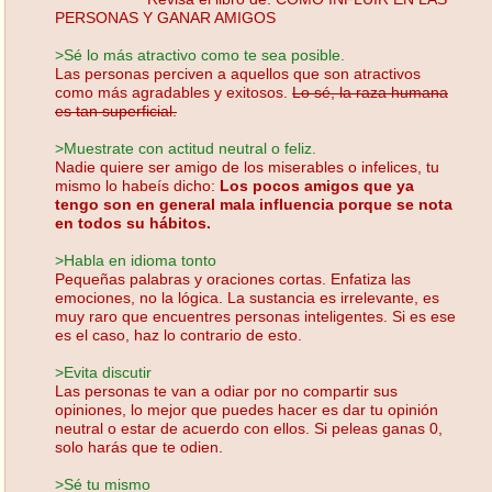
PERSONAS Y GANAR AMIGOS
>Sé lo más atractivo como te sea posible.
Las personas perciven a aquellos que son atractivos
como más agradables y exitosos.
Lo sé, la raza humana
es tan superficial.
>Muestrate con actitud neutral o feliz.
Nadie quiere ser amigo de los miserables o infelices, tu
mismo lo habeís dicho:
Los pocos amigos que ya
tengo son en general mala influencia porque se nota
en todos su hábitos.
>Habla en idioma tonto
Pequeñas palabras y oraciones cortas. Enfatiza las
emociones, no la lógica. La sustancia es irrelevante, es
muy raro que encuentres personas inteligentes. Si es ese
es el caso, haz lo contrario de esto.
>Evita discutir
Las personas te van a odiar por no compartir sus
opiniones, lo mejor que puedes hacer es dar tu opinión
neutral o estar de acuerdo con ellos. Si peleas ganas 0,
solo harás que te odien.
>Sé tu mismo