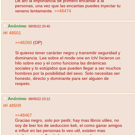
De ahí la importancia de primero encantar a la
personas, una vez que las encantas puedes inyectar tu
veneno lentamente.
>>48474
Anónimo
08/05/22 20:40
/#/
48501
>>48260
(OP)
Si quieres tener carácter negro y transmitir seguridad y
dominancia. Lee sobre el mode one en /ch/ hicieron un
hilo sobre eso y el como funciona las dinámicas
sociales y lo estúpidos que pueden llegar a ser muchos
hombres por la posibilidad del sexo. Solo necesitas ser
honesto, directo y dominante para ser alguien de
respeto.
Anónimo
08/05/22 23:12
/#/
48509
>>48467
Gracias negro, solo por pedir, hay mas libros utiles, no
soy de leer los de seduccion kek, el como ganar amigos
e influir en las personas lo veo util, existen mas