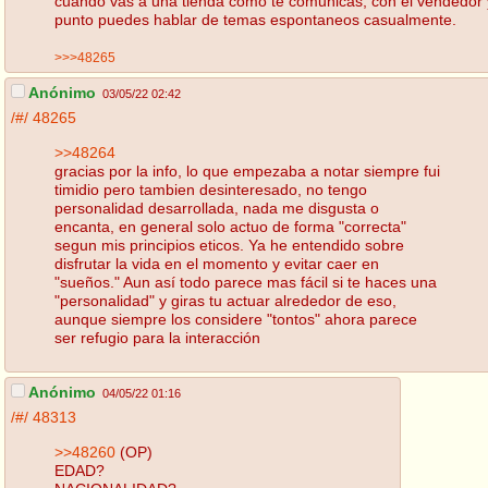
cuando vas a una tienda como te comunicas, con el vendedor 
punto puedes hablar de temas espontaneos casualmente.
>>>48265
Anónimo
03/05/22 02:42
/#/
48265
>>48264
gracias por la info, lo que empezaba a notar siempre fui
timidio pero tambien desinteresado, no tengo
personalidad desarrollada, nada me disgusta o
encanta, en general solo actuo de forma "correcta"
segun mis principios eticos. Ya he entendido sobre
disfrutar la vida en el momento y evitar caer en
"sueños." Aun así todo parece mas fácil si te haces una
"personalidad" y giras tu actuar alrededor de eso,
aunque siempre los considere "tontos" ahora parece
ser refugio para la interacción
Anónimo
04/05/22 01:16
/#/
48313
>>48260
(OP)
EDAD?