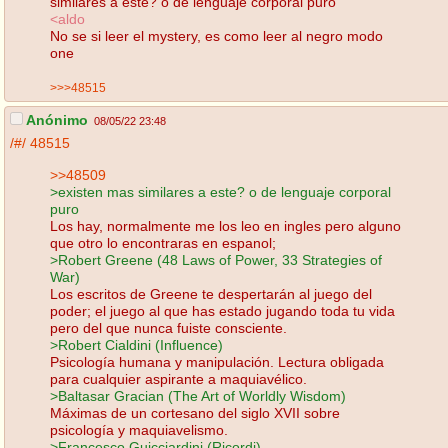
similares a este? o de lenguaje corporal puro
<aldo
No se si leer el mystery, es como leer al negro modo
one
>>>48515
Anónimo
08/05/22 23:48
/#/
48515
>>48509
>existen mas similares a este? o de lenguaje corporal
puro
Los hay, normalmente me los leo en ingles pero alguno
que otro lo encontraras en espanol;
>Robert Greene (48 Laws of Power, 33 Strategies of
War)
Los escritos de Greene te despertarán al juego del
poder; el juego al que has estado jugando toda tu vida
pero del que nunca fuiste consciente.
>Robert Cialdini (Influence)
Psicología humana y manipulación. Lectura obligada
para cualquier aspirante a maquiavélico.
>Baltasar Gracian (The Art of Worldly Wisdom)
Máximas de un cortesano del siglo XVII sobre
psicología y maquiavelismo.
>Francesco Guicciardini (Ricordi)