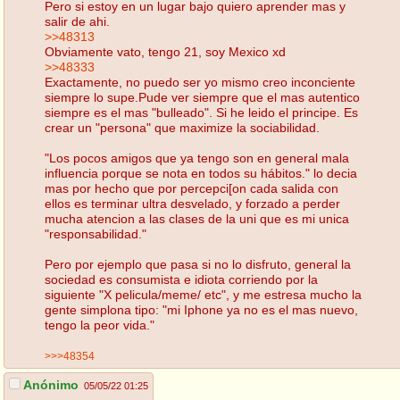
Pero si estoy en un lugar bajo quiero aprender mas y
salir de ahi.
>>48313
Obviamente vato, tengo 21, soy Mexico xd
>>48333
Exactamente, no puedo ser yo mismo creo inconciente
siempre lo supe.Pude ver siempre que el mas autentico
siempre es el mas "bulleado". Si he leido el principe. Es
crear un "persona" que maximize la sociabilidad.
"Los pocos amigos que ya tengo son en general mala
influencia porque se nota en todos su hábitos." lo decia
mas por hecho que por percepci[on cada salida con
ellos es terminar ultra desvelado, y forzado a perder
mucha atencion a las clases de la uni que es mi unica
"responsabilidad."
Pero por ejemplo que pasa si no lo disfruto, general la
sociedad es consumista e idiota corriendo por la
siguiente "X pelicula/meme/ etc", y me estresa mucho la
gente simplona tipo: "mi Iphone ya no es el mas nuevo,
tengo la peor vida."
>>>48354
Anónimo
05/05/22 01:25