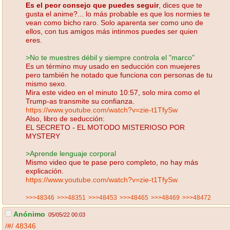
Es el peor consejo que puedes seguir
, dices que te
gusta el anime?... lo más probable es que los normies te
vean como bicho raro. Solo aparenta ser como uno de
ellos, con tus amigos más intinmos puedes ser quien
eres.
>No te muestres débil y siempre controla el "marco"
Es un término muy usado en seducción con muejeres
pero también he notado que funciona con personas de tu
mismo sexo.
Mira este video en el minuto 10:57, solo mira como el
Trump-as transmite su confianza.
https://www.youtube.com/watch?v=zie-t1TfySw
Also, libro de seducción:
EL SECRETO - EL MOTODO MISTERIOSO POR
MYSTERY
>Aprende lenguaje corporal
Mismo video que te pase pero completo, no hay más
explicación.
https://www.youtube.com/watch?v=zie-t1TfySw
>>>48346
>>>48351
>>>48453
>>>48465
>>>48469
>>>48472
Anónimo
05/05/22 00:03
/#/
48346