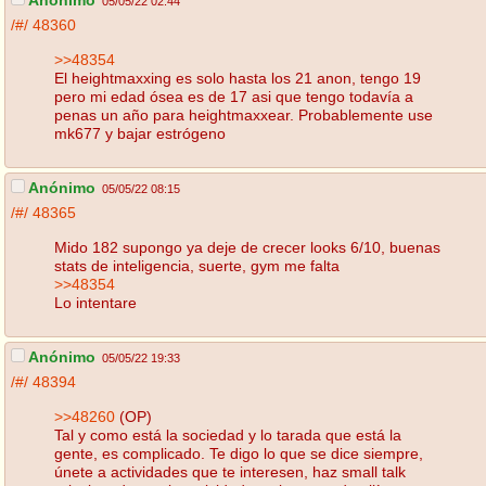
Anónimo
05/05/22 02:44
/#/
48360
>>48354
El heightmaxxing es solo hasta los 21 anon, tengo 19
pero mi edad ósea es de 17 asi que tengo todavía a
penas un año para heightmaxxear. Probablemente use
mk677 y bajar estrógeno
Anónimo
05/05/22 08:15
/#/
48365
Mido 182 supongo ya deje de crecer looks 6/10, buenas
stats de inteligencia, suerte, gym me falta
>>48354
Lo intentare
Anónimo
05/05/22 19:33
/#/
48394
>>48260
(OP)
Tal y como está la sociedad y lo tarada que está la
gente, es complicado. Te digo lo que se dice siempre,
únete a actividades que te interesen, haz small talk