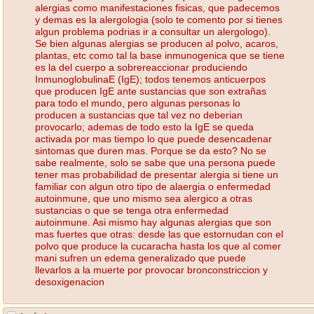
alergias como manifestaciones fisicas, que padecemos
y demas es la alergologia (solo te comento por si tienes
algun problema podrias ir a consultar un alergologo).
Se bien algunas alergias se producen al polvo, acaros,
plantas, etc como tal la base inmunogenica que se tiene
es la del cuerpo a sobrereaccionar produciendo
InmunoglobulinaE (IgE); todos tenemos anticuerpos
que producen IgE ante sustancias que son extrañas
para todo el mundo, pero algunas personas lo
producen a sustancias que tal vez no deberian
provocarlo; ademas de todo esto la IgE se queda
activada por mas tiempo lo que puede desencadenar
sintomas que duren mas. Porque se da esto? No se
sabe realmente, solo se sabe que una persona puede
tener mas probabilidad de presentar alergia si tiene un
familiar con algun otro tipo de alaergia o enfermedad
autoinmune, que uno mismo sea alergico a otras
sustancias o que se tenga otra enfermedad
autoinmune. Asi mismo hay algunas alergias que son
mas fuertes que otras: desde las que estornudan con el
polvo que produce la cucaracha hasta los que al comer
mani sufren un edema generalizado que puede
llevarlos a la muerte por provocar bronconstriccion y
desoxigenacion