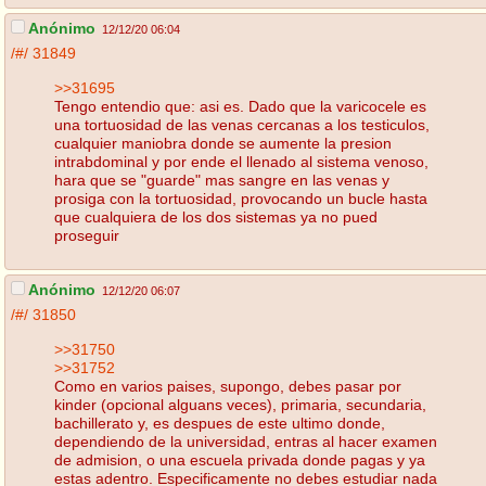
Anónimo
12/12/20 06:04
/#/
31849
>>31695
Tengo entendio que: asi es. Dado que la varicocele es
una tortuosidad de las venas cercanas a los testiculos,
cualquier maniobra donde se aumente la presion
intrabdominal y por ende el llenado al sistema venoso,
hara que se "guarde" mas sangre en las venas y
prosiga con la tortuosidad, provocando un bucle hasta
que cualquiera de los dos sistemas ya no pued
proseguir
Anónimo
12/12/20 06:07
/#/
31850
>>31750
>>31752
Como en varios paises, supongo, debes pasar por
kinder (opcional alguans veces), primaria, secundaria,
bachillerato y, es despues de este ultimo donde,
dependiendo de la universidad, entras al hacer examen
de admision, o una escuela privada donde pagas y ya
estas adentro. Especificamente no debes estudiar nada