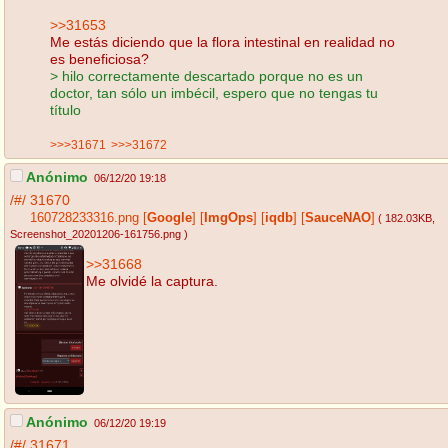
>>31653
Me estás diciendo que la flora intestinal en realidad no
es beneficiosa?
> hilo correctamente descartado porque no es un
doctor, tan sólo un imbécil, espero que no tengas tu
título
>>>31671
>>>31672
Anónimo
06/12/20 19:18
/#/
31670
160728233316.png
[
Google
]
[
ImgOps
]
[
iqdb
]
[
SauceNAO
]
( 182.03KB
,
Screenshot_20201206-161756.png
)
>>31668
Me olvidé la captura.
Anónimo
06/12/20 19:19
/#/
31671