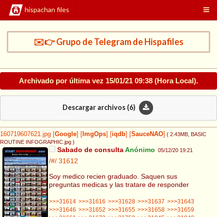
hispachan files
✉️👉 Grupo de Telegram de Hispafiles
Archivado por última vez
15/01/21 09:38
(Hora Local).
Descargar archivos (
6
)
160719607621.jpg
[
Google
]
[
ImgOps
]
[
iqdb
]
[
SauceNAO
]
( 2.43MB
, BASIC
ROUTINE INFOGRAPHIC.jpg
)
Sabado de consulta
Anónimo
05/12/20 19:21
/#/
31612
Soy medico recien graduado. Saquen sus
preguntas medicas y las tratare de responder
>>>31614
>>>31616
>>>31628
>>>31637
>>>31643
>>>31646
>>>31652
>>>31655
>>>31658
>>>31659