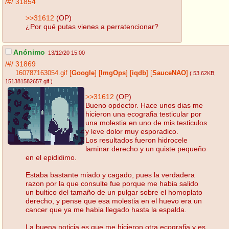
/#/
31854
>>31612
(OP)
¿Por qué putas vienes a perratencionar?
Anónimo
13/12/20 15:00
/#/
31869
160787163054.gif
[
Google
]
[
ImgOps
]
[
iqdb
]
[
SauceNAO
]
( 53.62KB
,
151381582657.gif
)
>>31612
(OP)
Bueno opdector. Hace unos dias me
hicieron una ecografia testicular por
una molestia en uno de mis testiculos
y leve dolor muy esporadico.
Los resultados fueron hidrocele
laminar derecho y un quiste pequeño
en el epididimo.
Estaba bastante miado y cagado, pues la verdadera
razon por la que consulte fue porque me habia salido
un bultico del tamaño de un pulgar sobre el homoplato
derecho, y pense que esa molestia en el huevo era un
cancer que ya me habia llegado hasta la espalda.
La buena noticia es que me hicieron otra ecografia y es