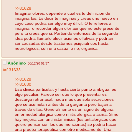
>>31628
Imaginar olores, depende a cual es tu definicion de
imaginarlos. Es decir te imaginas y creas uno nuevo en
cuyo caso podria ser algo muy dificil. O te refieres a
imaginar o recordar algun olor aunque no este presente
pero tu crees que si. Partiendo entonces de la segunda
idea podria llamarlo alucinaciones olfativas y podrian
ser causadas desde trastornos psiquiatricos hasta
neurologicos, con una casua, o no, organica
Anónimo
06/12/20 01:37
/#/
31633
>>31629
>>31630
Esa clinica particular, y hasta cierto punto ambigua, es
algo peculiar. Parece ser que lo que presentar es
descarga retronasal, nada mas que solo secreciones
que se acumulan antes de tu garganta pero bajan a
traves de ellas. Generalmente es un signo de alguna
enfermedad alergica como rinitis alergica o asma. Si no
hay mejoria con antihistaminicos (los antialergicos que
quiero pensar son los que mencionas) se podria hacer
una prueba terapeutica con otro medicamento. Una