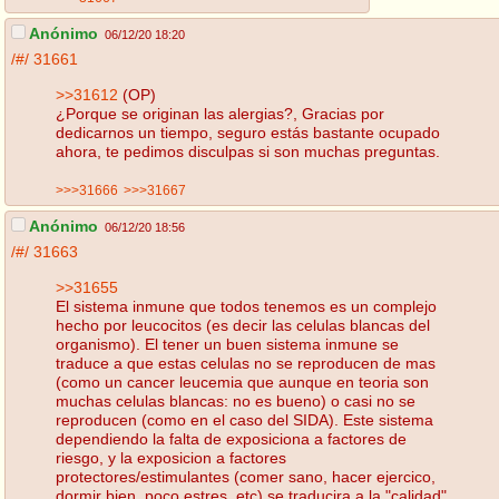
Anónimo
06/12/20 18:20
/#/
31661
>>31612
(OP)
¿Porque se originan las alergias?, Gracias por
dedicarnos un tiempo, seguro estás bastante ocupado
ahora, te pedimos disculpas si son muchas preguntas.
>>>31666
>>>31667
Anónimo
06/12/20 18:56
/#/
31663
>>31655
El sistema inmune que todos tenemos es un complejo
hecho por leucocitos (es decir las celulas blancas del
organismo). El tener un buen sistema inmune se
traduce a que estas celulas no se reproducen de mas
(como un cancer leucemia que aunque en teoria son
muchas celulas blancas: no es bueno) o casi no se
reproducen (como en el caso del SIDA). Este sistema
dependiendo la falta de exposiciona a factores de
riesgo, y la exposicion a factores
protectores/estimulantes (comer sano, hacer ejercico,
dormir bien, poco estres, etc) se traducira a la "calidad"