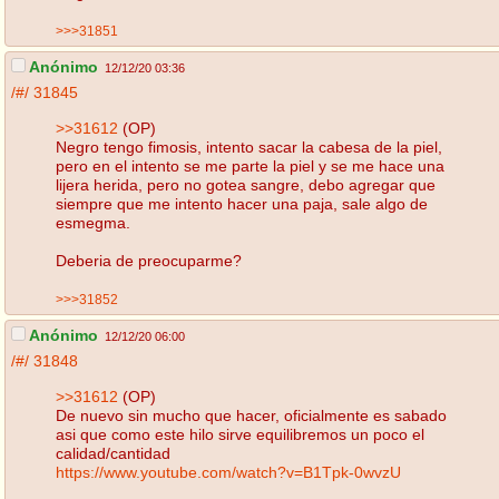
>>>31851
Anónimo
12/12/20 03:36
/#/
31845
>>31612
(OP)
Negro tengo fimosis, intento sacar la cabesa de la piel,
pero en el intento se me parte la piel y se me hace una
lijera herida, pero no gotea sangre, debo agregar que
siempre que me intento hacer una paja, sale algo de
esmegma.
Deberia de preocuparme?
>>>31852
Anónimo
12/12/20 06:00
/#/
31848
>>31612
(OP)
De nuevo sin mucho que hacer, oficialmente es sabado
asi que como este hilo sirve equilibremos un poco el
calidad/cantidad
https://www.youtube.com/watch?v=B1Tpk-0wvzU