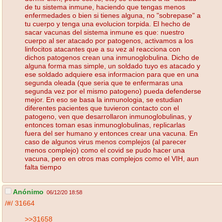
de tu sistema inmune, haciendo que tengas menos
enfermedades o bien si tienes alguna, no "sobrepase" a
tu cuerpo y tenga una evolucion torpida. El hecho de
sacar vacunas del sistema inmune es que: nuestro
cuerpo al ser atacado por patogenos, activamos a los
linfocitos atacantes que a su vez al reacciona con
dichos patogenos crean una inmunoglobulina. Dicho de
alguna forma mas simple, un soldado tuyo es atacado y
ese soldado adquiere esa informacion para que en una
segunda oleada (que seria que te enfermaras una
segunda vez por el mismo patogeno) pueda defenderse
mejor. En eso se basa la inmunologia, se estudian
diferentes pacientes que tuvieron contacto con el
patogeno, ven que desarrollaron inmunoglobulinas, y
entonces toman esas inmunoglobulinas, replicarlas
fuera del ser humano y entonces crear una vacuna. En
caso de algunos virus menos complejos (al parecer
menos complejo) como el covid se pudo hacer una
vacuna, pero en otros mas complejos como el VIH, aun
falta tiempo
Anónimo
06/12/20 18:58
/#/
31664
>>31658