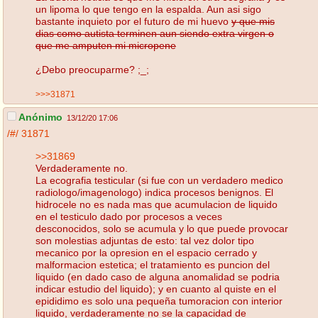
un lipoma lo que tengo en la espalda. Aun asi sigo
bastante inquieto por el futuro de mi huevo
y que mis
dias como autista terminen aun siendo extra virgen o
que me amputen mi micropene
¿Debo preocuparme? ;_;
>>>31871
Anónimo
13/12/20 17:06
/#/
31871
>>31869
Verdaderamente no.
La ecografia testicular (si fue con un verdadero medico
radiologo/imagenologo) indica procesos benignos. El
hidrocele no es nada mas que acumulacion de liquido
en el testiculo dado por procesos a veces
desconocidos, solo se acumula y lo que puede provocar
son molestias adjuntas de esto: tal vez dolor tipo
mecanico por la opresion en el espacio cerrado y
malformacion estetica; el tratamiento es puncion del
liquido (en dado caso de alguna anomalidad se podria
indicar estudio del liquido); y en cuanto al quiste en el
epididimo es solo una pequeña tumoracion con interior
liquido, verdaderamente no se la capacidad de