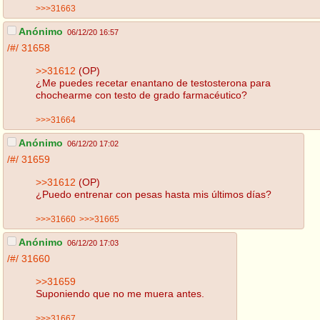
>>>31663
Anónimo
06/12/20 16:57
/#/
31658
>>31612
(OP)
¿Me puedes recetar enantano de testosterona para
chochearme con testo de grado farmacéutico?
>>>31664
Anónimo
06/12/20 17:02
/#/
31659
>>31612
(OP)
¿Puedo entrenar con pesas hasta mis últimos días?
>>>31660
>>>31665
Anónimo
06/12/20 17:03
/#/
31660
>>31659
Suponiendo que no me muera antes.
>>>31667