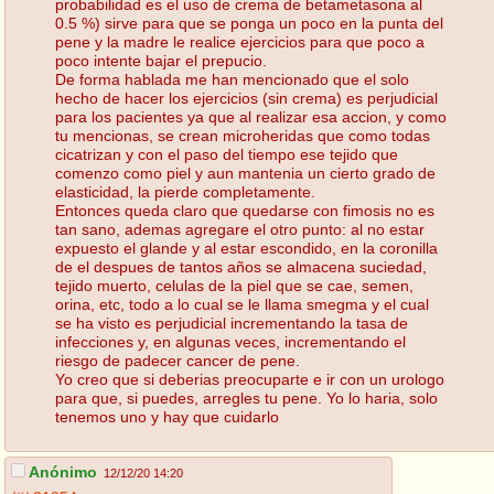
probabilidad es el uso de crema de betametasona al
0.5 %) sirve para que se ponga un poco en la punta del
pene y la madre le realice ejercicios para que poco a
poco intente bajar el prepucio.
De forma hablada me han mencionado que el solo
hecho de hacer los ejercicios (sin crema) es perjudicial
para los pacientes ya que al realizar esa accion, y como
tu mencionas, se crean microheridas que como todas
cicatrizan y con el paso del tiempo ese tejido que
comenzo como piel y aun mantenia un cierto grado de
elasticidad, la pierde completamente.
Entonces queda claro que quedarse con fimosis no es
tan sano, ademas agregare el otro punto: al no estar
expuesto el glande y al estar escondido, en la coronilla
de el despues de tantos años se almacena suciedad,
tejido muerto, celulas de la piel que se cae, semen,
orina, etc, todo a lo cual se le llama smegma y el cual
se ha visto es perjudicial incrementando la tasa de
infecciones y, en algunas veces, incrementando el
riesgo de padecer cancer de pene.
Yo creo que si deberias preocuparte e ir con un urologo
para que, si puedes, arregles tu pene. Yo lo haria, solo
tenemos uno y hay que cuidarlo
Anónimo
12/12/20 14:20