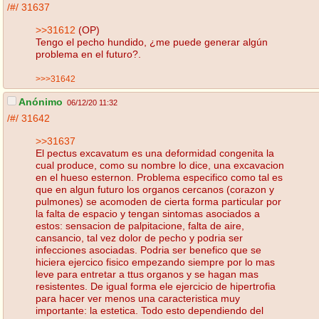
/#/
31637
>>31612
(OP)
Tengo el pecho hundido, ¿me puede generar algún
problema en el futuro?.
>>>31642
Anónimo
06/12/20 11:32
/#/
31642
>>31637
El pectus excavatum es una deformidad congenita la
cual produce, como su nombre lo dice, una excavacion
en el hueso esternon. Problema especifico como tal es
que en algun futuro los organos cercanos (corazon y
pulmones) se acomoden de cierta forma particular por
la falta de espacio y tengan sintomas asociados a
estos: sensacion de palpitacione, falta de aire,
cansancio, tal vez dolor de pecho y podria ser
infecciones asociadas. Podria ser benefico que se
hiciera ejercico fisico empezando siempre por lo mas
leve para entretar a ttus organos y se hagan mas
resistentes. De igual forma ele ejercicio de hipertrofia
para hacer ver menos una caracteristica muy
importante: la estetica. Todo esto dependiendo del