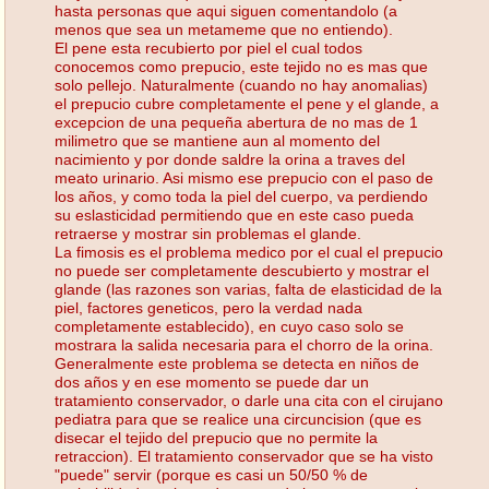
hasta personas que aqui siguen comentandolo (a
menos que sea un metameme que no entiendo).
El pene esta recubierto por piel el cual todos
conocemos como prepucio, este tejido no es mas que
solo pellejo. Naturalmente (cuando no hay anomalias)
el prepucio cubre completamente el pene y el glande, a
excepcion de una pequeña abertura de no mas de 1
milimetro que se mantiene aun al momento del
nacimiento y por donde saldre la orina a traves del
meato urinario. Asi mismo ese prepucio con el paso de
los años, y como toda la piel del cuerpo, va perdiendo
su eslasticidad permitiendo que en este caso pueda
retraerse y mostrar sin problemas el glande.
La fimosis es el problema medico por el cual el prepucio
no puede ser completamente descubierto y mostrar el
glande (las razones son varias, falta de elasticidad de la
piel, factores geneticos, pero la verdad nada
completamente establecido), en cuyo caso solo se
mostrara la salida necesaria para el chorro de la orina.
Generalmente este problema se detecta en niños de
dos años y en ese momento se puede dar un
tratamiento conservador, o darle una cita con el cirujano
pediatra para que se realice una circuncision (que es
disecar el tejido del prepucio que no permite la
retraccion). El tratamiento conservador que se ha visto
"puede" servir (porque es casi un 50/50 % de