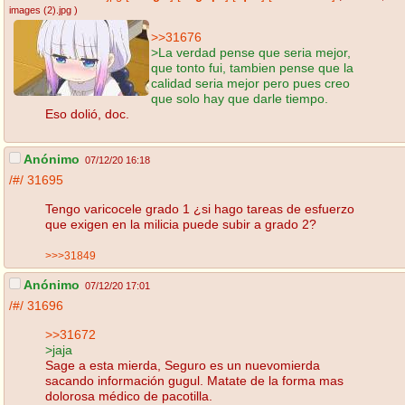
images (2).jpg
)
>>31676
>La verdad pense que seria mejor,
que tonto fui, tambien pense que la
calidad seria mejor pero pues creo
que solo hay que darle tiempo.
Eso dolió, doc.
Anónimo
07/12/20 16:18
/#/
31695
Tengo varicocele grado 1 ¿si hago tareas de esfuerzo
que exigen en la milicia puede subir a grado 2?
>>>31849
Anónimo
07/12/20 17:01
/#/
31696
>>31672
>jaja
Sage a esta mierda, Seguro es un nuevomierda
sacando información gugul. Matate de la forma mas
dolorosa médico de pacotilla.