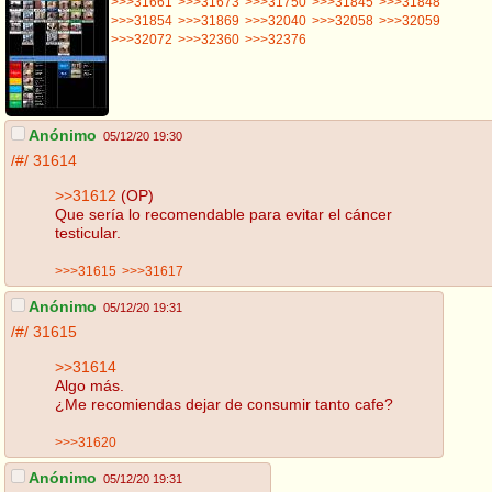
>>>31661
>>>31673
>>>31750
>>>31845
>>>31848
>>>31854
>>>31869
>>>32040
>>>32058
>>>32059
>>>32072
>>>32360
>>>32376
Anónimo
05/12/20 19:30
/#/
31614
>>31612
(OP)
Que sería lo recomendable para evitar el cáncer
testicular.
>>>31615
>>>31617
Anónimo
05/12/20 19:31
/#/
31615
>>31614
Algo más.
¿Me recomiendas dejar de consumir tanto cafe?
>>>31620
Anónimo
05/12/20 19:31