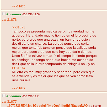
>>>31676
Anónimo
06/12/20 19:38
/#/
31676
>>31673
Tampoco es pregunta medica pero... La verdad no me
acuerdo. He andado mucho tiempo en el foro vecino de
norte, pero creo que una vez vi un banner de este y
decidi darle un chance. La verdad pense que seria
mejor, que tonto fui, tambien pense que la calidad seria
mejor pero pues creo que solo hay que darle tiempo.
Unos 5 años tal vez o mas. Y el tiempo lo pierdo porque
es domingo, no tengo nada que hacer, me acaban de
decir que salio la otra temporada de shingeki no k y asi
>>31674
Mi letra es fea, muy grande y separada, pero creo que
se entiende y es mejor que los que se ven como letra
rusa cursiva
>>>31677
Anónimo
06/12/20 19:41
/#/
31677
160728368594.jpg
[
Google
]
[
ImgOps
]
[
iqdb
]
[
SauceNAO
]
( 14.09KB
,