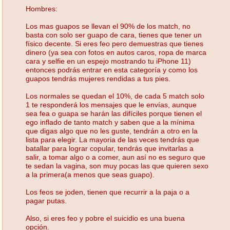
Hombres:
Los mas guapos se llevan el 90% de los match, no
basta con solo ser guapo de cara, tienes que tener un
físico decente. Si eres feo pero demuestras que tienes
dinero (ya sea con fotos en autos caros, ropa de marca
cara y selfie en un espejo mostrando tu iPhone 11)
entonces podrás entrar en esta categoría y como los
guapos tendrás mujeres rendidas a tus pies.
Los normales se quedan el 10%, de cada 5 match solo
1 te responderá los mensajes que le envías, aunque
sea fea o guapa se harán las difíciles porque tienen el
ego inflado de tanto match y saben que a la mínima
que digas algo que no les guste, tendrán a otro en la
lista para elegir. La mayoria de las veces tendrás que
batallar para lograr copular, tendrás que invitarlas a
salir, a tomar algo o a comer, aun así no es seguro que
te sedan la vagina, son muy pocas las que quieren sexo
a la primera(a menos que seas guapo).
Los feos se joden, tienen que recurrir a la paja o a
pagar putas.
Also, si eres feo y pobre el suicidio es una buena
opción.