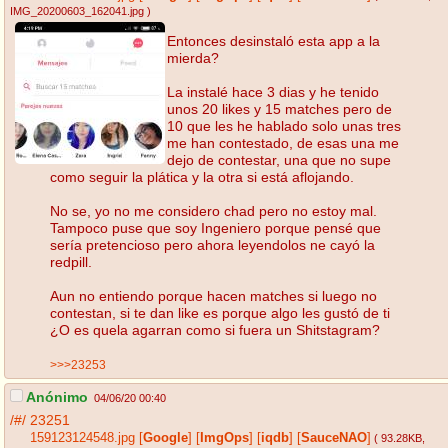
IMG_20200603_162041.jpg
)
Entonces desinstaló esta app a la
mierda?
La instalé hace 3 dias y he tenido
unos 20 likes y 15 matches pero de
10 que les he hablado solo unas tres
me han contestado, de esas una me
dejo de contestar, una que no supe
como seguir la plática y la otra si está aflojando.
No se, yo no me considero chad pero no estoy mal.
Tampoco puse que soy Ingeniero porque pensé que
sería pretencioso pero ahora leyendolos ne cayó la
redpill.
Aun no entiendo porque hacen matches si luego no
contestan, si te dan like es porque algo les gustó de ti
¿O es quela agarran como si fuera un Shitstagram?
>>>23253
Anónimo
04/06/20 00:40
/#/
23251
159123124548.jpg
[
Google
]
[
ImgOps
]
[
iqdb
]
[
SauceNAO
]
( 93.28KB
,