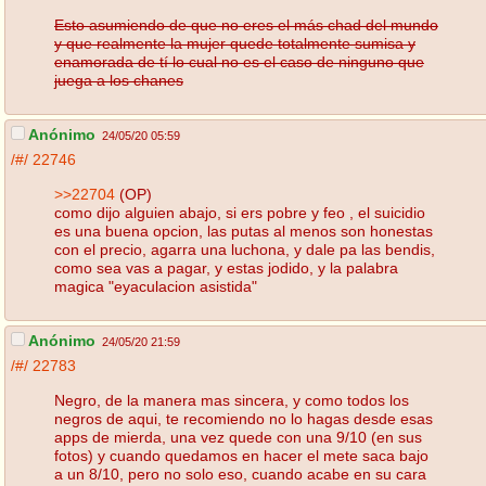
Esto asumiendo de que no eres el más chad del mundo
y que realmente la mujer quede totalmente sumisa y
enamorada de tí lo cual no es el caso de ninguno que
juega a los chanes
Anónimo
24/05/20 05:59
/#/
22746
>>22704
(OP)
como dijo alguien abajo, si ers pobre y feo , el suicidio
es una buena opcion, las putas al menos son honestas
con el precio, agarra una luchona, y dale pa las bendis,
como sea vas a pagar, y estas jodido, y la palabra
magica "eyaculacion asistida"
Anónimo
24/05/20 21:59
/#/
22783
Negro, de la manera mas sincera, y como todos los
negros de aqui, te recomiendo no lo hagas desde esas
apps de mierda, una vez quede con una 9/10 (en sus
fotos) y cuando quedamos en hacer el mete saca bajo
a un 8/10, pero no solo eso, cuando acabe en su cara