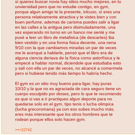
sí quieres buscar novia hay sitios mucho mejores, en tu
unviersidad pero que no estudie contigo, en gym,
porque algun amigo te la presente, inlcuso, sí eres una
persona relativamente atractiva y te vistes bien y con
buen perfume, ademas de carisma puedes salir a ligar
en las calles a la antigua pero disimuladamente, una
vez esperando mi turno en un banco me senté y me
pusé a leer un libro de metafisica (de descartes) iba
bien vestido y en una forma fisica decente, una nena
9/10 con la que cambiamos miradas un par de veces
me le acerqué a hablarle, pensó que el libro era de
alguna ciencia deriava de la física como astorfísica y le
empecé a hablar normal, diciendole que estudiaba esto
y salí con ella un par de veces, no alcancé a comermela
pero si hubiese tenido más tiempo lo habría hecho.
El gym es un sitio muy bueno para ligar, hay puras
10/10 y la que no es agraciada de cara seguro tiene un
cuerpo esculpido por dioses, pero lo que te recomiendo
es que si vas a ir practiques algun deporte para no
quedarse solo en el gym, tipo tenis o lucha olimpica
(lucha grecoromana) ya con eso subes mucho más,
eres más interesante que los otros hombres que te
rodean porque ellos solo hacen gym.
>>>22742