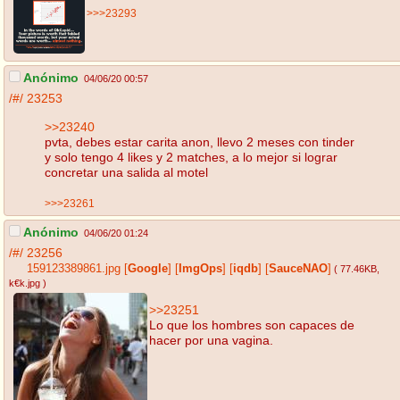
>>>23293
Anónimo
04/06/20 00:57
/#/
23253
>>23240
pvta, debes estar carita anon, llevo 2 meses con tinder
y solo tengo 4 likes y 2 matches, a lo mejor si lograr
concretar una salida al motel
>>>23261
Anónimo
04/06/20 01:24
/#/
23256
159123389861.jpg
[
Google
]
[
ImgOps
]
[
iqdb
]
[
SauceNAO
]
( 77.46KB
,
k€k.jpg
)
>>23251
Lo que los hombres son capaces de
hacer por una vagina.