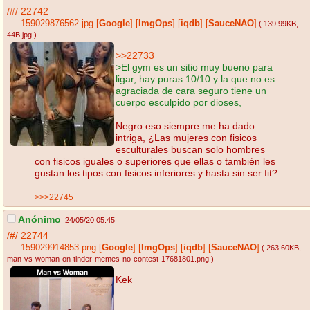
/#/
22742
159029876562.jpg
[
Google
]
[
ImgOps
]
[
iqdb
]
[
SauceNAO
]
( 139.99KB
,
44B.jpg
)
>>22733
>El gym es un sitio muy bueno para
ligar, hay puras 10/10 y la que no es
agraciada de cara seguro tiene un
cuerpo esculpido por dioses,
Negro eso siempre me ha dado
intriga, ¿Las mujeres con fisicos
esculturales buscan solo hombres
con fisicos iguales o superiores que ellas o también les
gustan los tipos con fisicos inferiores y hasta sin ser fit?
>>>22745
Anónimo
24/05/20 05:45
/#/
22744
159029914853.png
[
Google
]
[
ImgOps
]
[
iqdb
]
[
SauceNAO
]
( 263.60KB
,
man-vs-woman-on-tinder-memes-no-contest-17681801.png
)
Kek