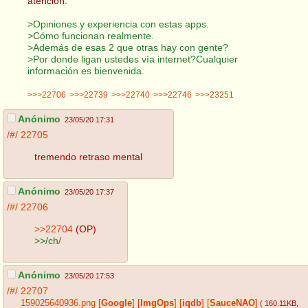
atención.
>Opiniones y experiencia con estas apps.
>Cómo funcionan realmente.
>Además de esas 2 que otras hay con gente?
>Por donde ligan ustedes vía internet?Cualquier
información es bienvenida.
>>>22706
>>>22739
>>>22740
>>>22746
>>>23251
Anónimo
23/05/20 17:31
/#/
22705
tremendo retraso mental
Anónimo
23/05/20 17:37
/#/
22706
>>22704
(OP)
>>/ch/
Anónimo
23/05/20 17:53
/#/
22707
159025640936.png
[
Google
]
[
ImgOps
]
[
iqdb
]
[
SauceNAO
]
( 160.11KB
,