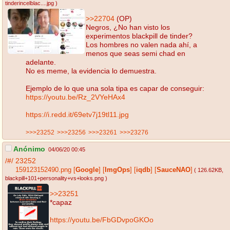
tinderincelblac....jpg
)
>>22704
(OP)
Negros, ¿No han visto los
experimentos blackpill de tinder?
Los hombres no valen nada ahí, a
menos que seas semi chad en
adelante.
No es meme, la evidencia lo demuestra.
Ejemplo de lo que una sola tipa es capar de conseguir:
https://youtu.be/Rz_2VYeHAx4
https://i.redd.it/69etv7j19tl11.jpg
>>>23252
>>>23256
>>>23261
>>>23276
Anónimo
04/06/20 00:45
/#/
23252
159123152490.png
[
Google
]
[
ImgOps
]
[
iqdb
]
[
SauceNAO
]
( 126.62KB
,
blackpill+101+personality+vs+looks.png
)
>>23251
*capaz
https://youtu.be/FbGDvpoGKOo