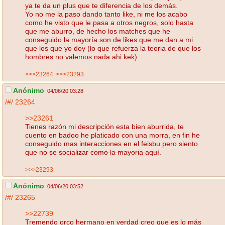
ya te da un plus que te diferencia de los demás.
Yo no me la paso dando tanto like, ni me los acabo
como he visto que le pasa a otros negros, solo hasta
que me aburro, de hecho los matches que he
conseguido la mayoría son de likes que me dan a mi
que los que yo doy (lo que refuerza la teoria de que los
hombres no valemos nada ahi kek)
>>>23264
>>>23293
Anónimo
04/06/20 03:28
/#/
23264
>>23261
Tienes razón mi descripción esta bien aburrida, te
cuento en badoo he platicado con una morra, en fin he
conseguido mas interacciones en el feisbu pero siento
que no se socializar
como la mayoria aquí
.
>>>23293
Anónimo
04/06/20 03:52
/#/
23265
>>22739
Tremendo orco hermano en verdad creo que es lo más