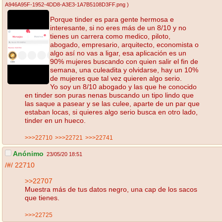
A946A95F-1952-4DD8-A3E3-1A7B5108D3FF.png
)
Porque tinder es para gente hermosa e
interesante, si no eres más de un 8/10 y no
tienes un carrera como medico, piloto,
abogado, empresario, arquitecto, economista o
algo así no vas a ligar, esa aplicación es un
90% mujeres buscando con quien salir el fin de
semana, una culeadita y olvidarse, hay un 10%
de mujeres que tal vez quieren algo serio.
Yo soy un 8/10 abogado y las que he conocido
en tinder son puras nenas buscando un tipo lindo que
las saque a pasear y se las culee, aparte de un par que
estaban locas, si quieres algo serio busca en otro lado,
tinder en un hueco.
>>>22710
>>>22721
>>>22741
Anónimo
23/05/20 18:51
/#/
22710
>>22707
Muestra más de tus datos negro, una cap de los sacos
que tienes.
>>>22725