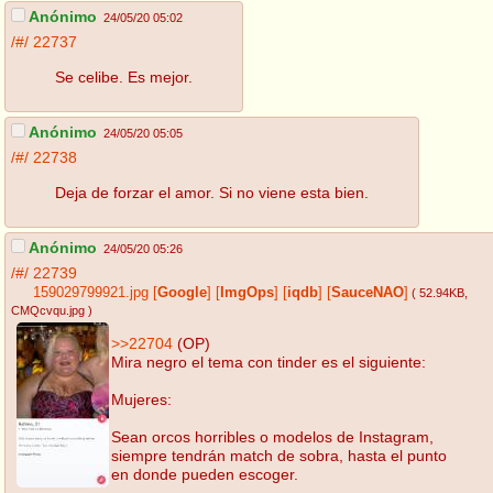
Anónimo
24/05/20 05:02
/#/
22737
Se celibe. Es mejor.
Anónimo
24/05/20 05:05
/#/
22738
Deja de forzar el amor. Si no viene esta bien.
Anónimo
24/05/20 05:26
/#/
22739
159029799921.jpg
[
Google
]
[
ImgOps
]
[
iqdb
]
[
SauceNAO
]
( 52.94KB
,
CMQcvqu.jpg
)
>>22704
(OP)
Mira negro el tema con tinder es el siguiente:
Mujeres:
Sean orcos horribles o modelos de Instagram,
siempre tendrán match de sobra, hasta el punto
en donde pueden escoger.