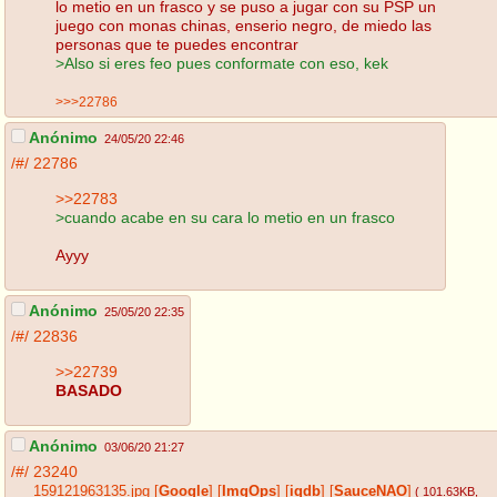
lo metio en un frasco y se puso a jugar con su PSP un
juego con monas chinas, enserio negro, de miedo las
personas que te puedes encontrar
>Also si eres feo pues conformate con eso, kek
>>>22786
Anónimo
24/05/20 22:46
/#/
22786
>>22783
>cuando acabe en su cara lo metio en un frasco
Ayyy
Anónimo
25/05/20 22:35
/#/
22836
>>22739
BASADO
Anónimo
03/06/20 21:27
/#/
23240
159121963135.jpg
[
Google
]
[
ImgOps
]
[
iqdb
]
[
SauceNAO
]
( 101.63KB
,