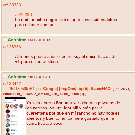
/#/
23333
>>23293
Lo dudo mucho negro, si dice que consiguió matches
para mi todo cuenta
Anónimo
06/06/20 01:13
/#/
23336
Al menos puedo saber que no soy el unico fracasado
+1 para mi autoestima
Anónimo
08/06/20 05:54
/#/
23442
159159565764.jpg
[
Google
]
[
ImgOps
]
[
iqdb
]
[
SauceNAO
]
( 286.28KB
,
Screenshot_20200608_005158_com_badoo_mobile.jpg
)
Yo solo entro a Badoo a ver álbumes privados de
las zorritas, aburre ligar allí y más por la
cuarentena por qué en mí rancho no hay hoteles
abiertos y bueno, nunca me a gustado que mí
cama huela a sexo.