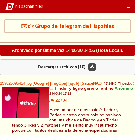
hispachan files
✉️👉 Grupo de Telegram de Hispafiles
Archivado por última vez
14/06/20 14:55
(Hora Local).
Descargar archivos (
10
)
159025395424.jpg
[
Google
]
[
ImgOps
]
[
iqdb
]
[
SauceNAO
]
( 7.18KB
, Tinder.jpg
)
Tinder y ligue general online
Anónimo
23/05/20 17:12
/#/
22704
Hace un par de días instalé Tinder y
Badoo y hasta ahora solo he hablado
con una chica de Badoo y en Tinder
tengo 3 likes y 2 matches y me siento muy insatisfecho
porque con tantos deslices a la derecha esperaba más