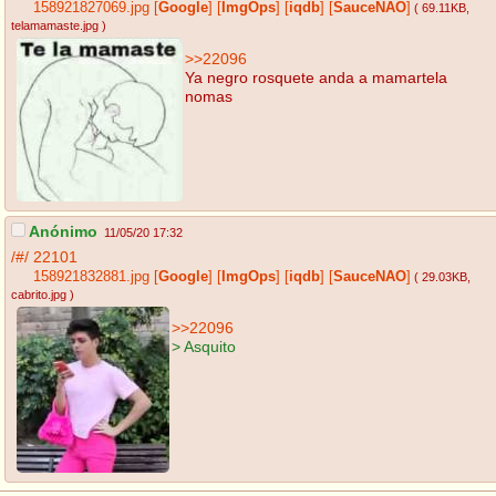
158921827069.jpg
[
Google
]
[
ImgOps
]
[
iqdb
]
[
SauceNAO
]
( 69.11KB
,
telamamaste.jpg
)
>>22096
Ya negro rosquete anda a mamartela
nomas
Anónimo
11/05/20 17:32
/#/
22101
158921832881.jpg
[
Google
]
[
ImgOps
]
[
iqdb
]
[
SauceNAO
]
( 29.03KB
,
cabrito.jpg
)
>>22096
> Asquito