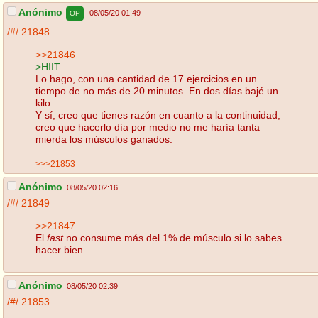
Anónimo
08/05/20 01:49
OP
/#/
21848
>>21846
>HIIT
Lo hago, con una cantidad de 17 ejercicios en un
tiempo de no más de 20 minutos. En dos días bajé un
kilo.
Y sí, creo que tienes razón en cuanto a la continuidad,
creo que hacerlo día por medio no me haría tanta
mierda los músculos ganados.
>>>21853
Anónimo
08/05/20 02:16
/#/
21849
>>21847
El
fast
no consume más del 1% de músculo si lo sabes
hacer bien.
Anónimo
08/05/20 02:39
/#/
21853