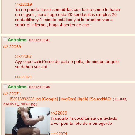
>>22019
Ya no puedo hacer sentadillas con barra como lo hacia
en el gym , pero hago esto 20 sendadillas simples 20
sentadillas y 1 minuto estático y si lo pruebas vas a
sentir el infierno , hago 4 series de eso.
Anónimo
11/05/20 03:41
/#/
22069
>>22067
Ayy cope calisténico de pata e pollo, de ningún ángulo
se deben ver así
>>>22071
Anónimo
11/05/20 03:48
/#/
22071
158916892228.jpg
[
Google
]
[
ImgOps
]
[
iqdb
]
[
SauceNAO
]
( 1.51MB
,
20200509_190823.jpg
)
>>22069
Tranquilo fisicoculturista de teclado
a ver pon tu foto de memegordo
>>>22074