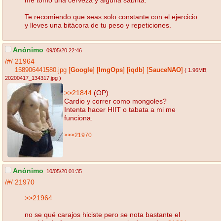
Te recomiendo que seas solo constante con el ejercicio
y lleves una bitácora de tu peso y repeticiones.
Anónimo
09/05/20 22:46
/#/
21964
158906441580.jpg
[
Google
]
[
ImgOps
]
[
iqdb
]
[
SauceNAO
]
( 1.96MB
,
20200417_134317.jpg
)
>>21844
(OP)
Cardio y correr como mongoles?
Intenta hacer HIIT o tabata a mi me
funciona.
>>>21970
Anónimo
10/05/20 01:35
/#/
21970
>>21964
no se qué carajos hiciste pero se nota bastante el