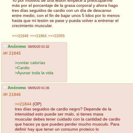
Yo por motivos de una lesión empecé a preocuparme
más por el porcentaje de la grasa corporal y ahora hago
tres días seguidos de cardio con un día de descanso
entre medio, con el fin de bajar unos 5 kilos por lo menos
hasta que mi lesión se pase y pueda volver a entrenar el
crecimiento muscular.
>>>21846
>>>21964
>>>22055
Anónimo
08/05/20 01:32
/#/
21845
>contar calorías
>Cardio
>Ayunar toda la vida
Anónimo
08/05/20 01:36
/#/
21846
>>21844
(OP)
tres días seguidos de cardio negro? Depende de la
intensidad esto puede ser malo, si tienes masa
muscular debes tener cuidado con la cantidad de cardio
que haces ya que puedes perder mucho musculo. Para
definir hay que tener un consumo proteico lo