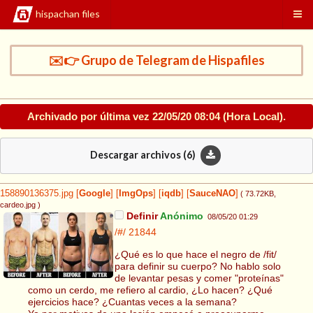
hispachan files
✉️👉 Grupo de Telegram de Hispafiles
Archivado por última vez
22/05/20 08:04
(Hora Local).
Descargar archivos (
6
)
158890136375.jpg
[
Google
]
[
ImgOps
]
[
iqdb
]
[
SauceNAO
]
( 73.72KB
,
cardeo.jpg
)
Definir
Anónimo
08/05/20 01:29
/#/
21844
¿Qué es lo que hace el negro de /fit/
para definir su cuerpo? No hablo solo
de levantar pesas y comer "proteínas"
como un cerdo, me refiero al cardio, ¿Lo hacen? ¿Qué
ejercicios hace? ¿Cuantas veces a la semana?