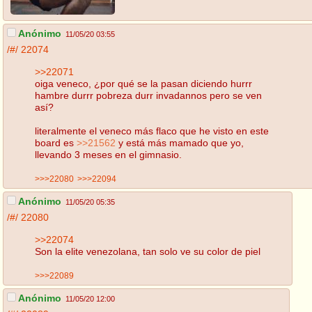
Anónimo
11/05/20 03:55
/#/
22074
>>22071
oiga veneco, ¿por qué se la pasan diciendo hurrr
hambre durrr pobreza durr invadannos pero se ven
así?
literalmente el veneco más flaco que he visto en este
board es
>>21562
y está más mamado que yo,
llevando 3 meses en el gimnasio.
>>>22080
>>>22094
Anónimo
11/05/20 05:35
/#/
22080
>>22074
Son la elite venezolana, tan solo ve su color de piel
>>>22089
Anónimo
11/05/20 12:00