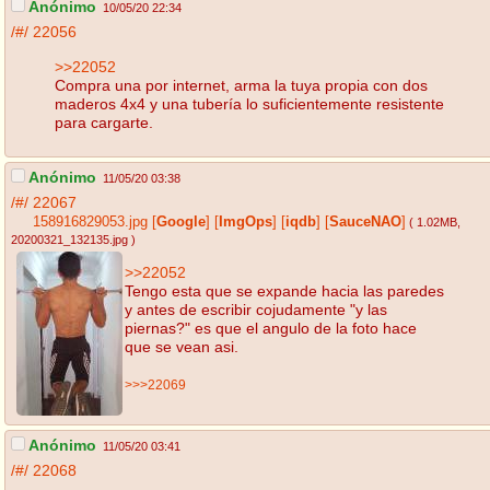
Anónimo
10/05/20 22:34
/#/
22056
>>22052
Compra una por internet, arma la tuya propia con dos
maderos 4x4 y una tubería lo suficientemente resistente
para cargarte.
Anónimo
11/05/20 03:38
/#/
22067
158916829053.jpg
[
Google
]
[
ImgOps
]
[
iqdb
]
[
SauceNAO
]
( 1.02MB
,
20200321_132135.jpg
)
>>22052
Tengo esta que se expande hacia las paredes
y antes de escribir cojudamente "y las
piernas?" es que el angulo de la foto hace
que se vean asi.
>>>22069
Anónimo
11/05/20 03:41
/#/
22068