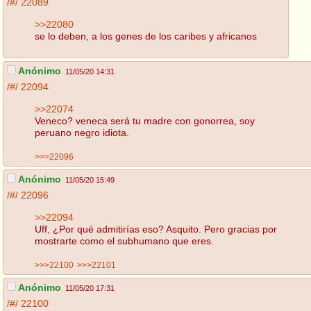
/#/
22089
>>22080
se lo deben, a los genes de los caribes y africanos
Anónimo
11/05/20 14:31
/#/
22094
>>22074
Veneco? veneca será tu madre con gonorrea, soy
peruano negro idiota.
>>>22096
Anónimo
11/05/20 15:49
/#/
22096
>>22094
Uff, ¿Por qué admitirías eso? Asquito. Pero gracias por
mostrarte como el subhumano que eres.
>>>22100
>>>22101
Anónimo
11/05/20 17:31
/#/
22100