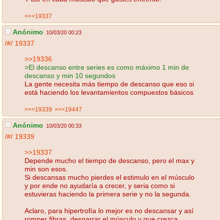
>>>19337
Anónimo
10/03/20 00:23
/#/
19337
>>19336
>El descanso entre series es como máximo 1 min de
descanso y min 10 segundos
La gente necesita más tiempo de descanso que eso si
está haciendo los levantamientos compuestos básicos
>>>19339
>>>19447
Anónimo
10/03/20 00:33
/#/
19339
>>19337
Depende mucho el tiempo de descanso, pero el max y
min son esos.
Si descansas mucho pierdes el estimulo en el músculo
y por ende no ayudaría a crecer, y seria como si
estuvieras haciendo la primera serie y no la segunda.
Aclaro, para hipertrofía lo mejor es no descansar y así
romper fibras, desgarrar el músculo y que crezca.