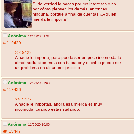
Sí de verdad lo haces por tus intereses y no
por cómo piensen los demás, entonces
ninguna, porqué a final de cuentas ¿A quién
mierda le importa?
Anónimo
12/03/20 01:31
/#/
19429
>>19422
A nadie le importa, pero puede ser un poco incomoda la
almohadilla si se moja con tu sudor y el cable puede ser
un problema en algunos ejercicios.
Anónimo
12/03/20 04:03
/#/
19436
>>19422
A nadie le importas, ahora esa mierda es muy
incomoda, cuando estas sudando.
Anónimo
12/03/20 18:03
/#/
19447