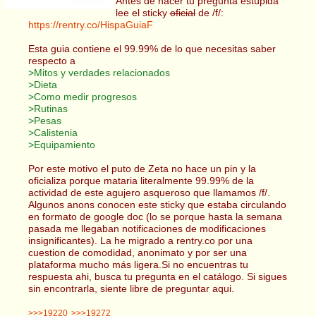
Antes de hacer tu pregunta estúpida
lee el sticky
oficial
de /f/:
https://rentry.co/HispaGuiaF
Esta guia contiene el 99.99% de lo que necesitas saber
respecto a
>Mitos y verdades relacionados
>Dieta
>Como medir progresos
>Rutinas
>Pesas
>Calistenia
>Equipamiento
Por este motivo el puto de Zeta no hace un pin y la
oficializa porque mataria literalmente 99.99% de la
actividad de este agujero asqueroso que llamamos /f/.
Algunos anons conocen este sticky que estaba circulando
en formato de google doc (lo se porque hasta la semana
pasada me llegaban notificaciones de modificaciones
insignificantes). La he migrado a rentry.co por una
cuestion de comodidad, anonimato y por ser una
plataforma mucho más ligera.Si no encuentras tu
respuesta ahi, busca tu pregunta en el catálogo. Si sigues
sin encontrarla, siente libre de preguntar aqui.
>>>19220
>>>19272