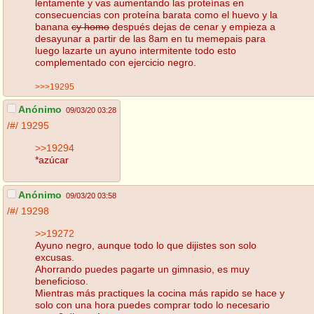
lentamente y vas aumentando las proteínas en
consecuencias con proteína barata como el huevo y la
banana
cy homo
después dejas de cenar y empieza a
desayunar a partir de las 8am en tu memepais para
luego lazarte un ayuno intermitente todo esto
complementado con ejercicio negro.
>>>19295
Anónimo
09/03/20 03:28
/#/
19295
>>19294
*azúcar
Anónimo
09/03/20 03:58
/#/
19298
>>19272
Ayuno negro, aunque todo lo que dijistes son solo
excusas.
Ahorrando puedes pagarte un gimnasio, es muy
beneficioso.
Mientras más practiques la cocina más rapido se hace y
solo con una hora puedes comprar todo lo necesario