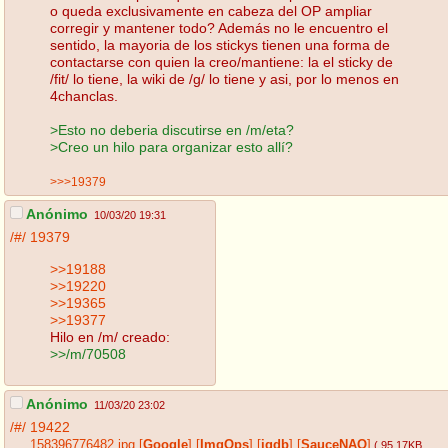
o queda exclusivamente en cabeza del OP ampliar
corregir y mantener todo? Además no le encuentro el
sentido, la mayoria de los stickys tienen una forma de
contactarse con quien la creo/mantiene: la el sticky de
/fit/ lo tiene, la wiki de /g/ lo tiene y asi, por lo menos en
4chanclas.
>Esto no deberia discutirse en /m/eta?
>Creo un hilo para organizar esto allí?
>>>19379
Anónimo
10/03/20 19:31
/#/
19379
>>19188
>>19220
>>19365
>>19377
Hilo en /m/ creado:
>>/m/70508
Anónimo
11/03/20 23:02
/#/
19422
158396776482.jpg
[
Google
]
[
ImgOps
]
[
iqdb
]
[
SauceNAO
]
( 95.17KB
,