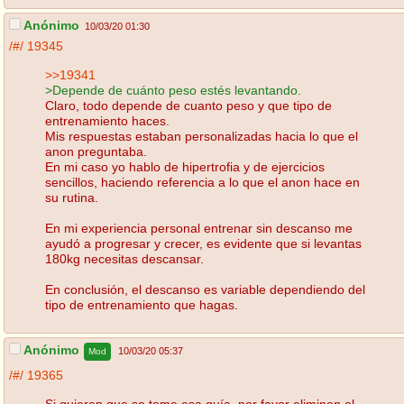
Anónimo
10/03/20 01:30
/#/
19345
>>19341
>Depende de cuánto peso estés levantando.
Claro, todo depende de cuanto peso y que tipo de
entrenamiento haces.
Mis respuestas estaban personalizadas hacia lo que el
anon preguntaba.
En mi caso yo hablo de hipertrofia y de ejercicios
sencillos, haciendo referencia a lo que el anon hace en
su rutina.
En mi experiencia personal entrenar sin descanso me
ayudó a progresar y crecer, es evidente que si levantas
180kg necesitas descansar.
En conclusión, el descanso es variable dependiendo del
tipo de entrenamiento que hagas.
Anónimo
10/03/20 05:37
Mod
/#/
19365
Si quieren que se tome esa guía, por favor eliminen el