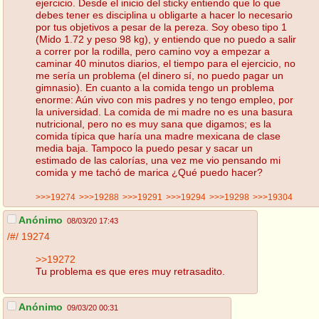
ejercicio. Desde el inicio del sticky entiendo que lo que
debes tener es disciplina u obligarte a hacer lo necesario
por tus objetivos a pesar de la pereza. Soy obeso tipo 1
(Mido 1.72 y peso 98 kg), y entiendo que no puedo a salir
a correr por la rodilla, pero camino voy a empezar a
caminar 40 minutos diarios, el tiempo para el ejercicio, no
me sería un problema (el dinero sí, no puedo pagar un
gimnasio). En cuanto a la comida tengo un problema
enorme: Aún vivo con mis padres y no tengo empleo, por
la universidad. La comida de mi madre no es una basura
nutricional, pero no es muy sana que digamos; es la
comida típica que haría una madre mexicana de clase
media baja. Tampoco la puedo pesar y sacar un
estimado de las calorías, una vez me vio pensando mi
comida y me tachó de marica ¿Qué puedo hacer?
>>>19274
>>>19288
>>>19291
>>>19294
>>>19298
>>>19304
Anónimo
08/03/20 17:43
/#/
19274
>>19272
Tu problema es que eres muy retrasadito.
Anónimo
09/03/20 00:31