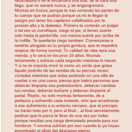
lastimadura o se te encarnará una uña, se te hará una
llaga, que no sanará nunca, y se engangrenará.
Morirás en trozos, porque te iran cortando las partes de
tu cuerpo que se pudran porque ya no le llegan la
sangre por tener los capilares calsificados por la
presion alta y la diabetes. Primero te cortarán un pulgar
o tal ves un meniñique, luego el pie, si tienes suerte
solo hasta la pantorrilla, con menos suerte por arriba de
la rodilla. Te quedarás ciego tambien. Comenzaras a
sentirte ahogado en tu propia gordura, que te impedirá
respirar de forma normal. Tu calidad de vida será una
mierda, y lo será en los prox 15 años. Moriras
lentamente y sufriras cada segundo mientras lo haces.
Y si no te importa morir tú como un cerdo que gotea
liquido podrido de las vendas de su piernas recien
cortadas mientras que estas postrado en una silla de
ruedas o en una cama, piensa que habrá personas que
deberán limpiarte esa podredumbre, deberan cambiar
tus vendas, deberan bañarte y deberan limpiarte el
pañal. Repito, no solo moririas lentamente, de a
pedazos y sufriendo cada instante, sino que arrastraras
a ese sufrimiento a tu entorno cercano, que al principio
no harán todo por ti, pero al final... al final secretamente
pediran que la parca te lleve de una vez por todas
porque resultas una carga demasiado pesada para sus
hombros. Y encima sufrirán por eso cuando tu ya hayas
encontrado el alivio del descanso eterno.