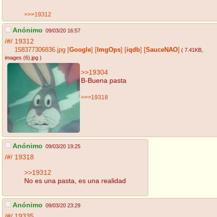
>>>19312
Anónimo
09/03/20 16:57
/#/
19312
158377306836.jpg
[
Google
]
[
ImgOps
]
[
iqdb
]
[
SauceNAO
]
( 7.41KB
,
images (6).jpg
)
>>19304
B-Buena pasta
>>>19318
Anónimo
09/03/20 19:25
/#/
19318
>>19312
No es una pasta, es una realidad
Anónimo
09/03/20 23:29
/#/
19335