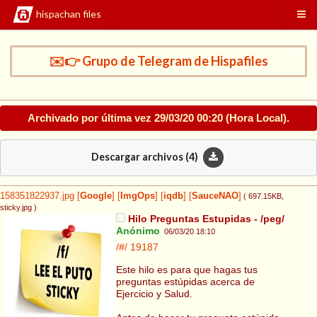
hispachan files
✉️👉 Grupo de Telegram de Hispafiles
Archivado por última vez
29/03/20 00:20
(Hora Local).
Descargar archivos (
4
)
158351822937.jpg
[
Google
]
[
ImgOps
]
[
iqdb
]
[
SauceNAO
]
( 697.15KB
,
sticky.jpg
)
Hilo Preguntas Estupidas - /peg/
Anónimo
06/03/20 18:10
/#/
19187
Este hilo es para que hagas tus
preguntas estúpidas acerca de
Ejercicio y Salud.