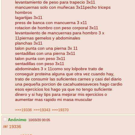
levantamiento de peso para trapecio 3x11
mancuernas solo con muñecas 3x11pecho triceps
hombros
lagartijas 3x11
press de banca con mancuerna 3 x11
rotacion de hombro con peso corporal 3x11
levantaviento de mancuernas para hombro 3 x
11piernas gemelos y abdominales
planchas 3x11
talon punta con una pierna 3x 11
sentadillas con una pierna 3x11
talon punta con peso 3x11
sentadillas con peso 3x11
abdominales 3 x 11como soy lolpobre trato de
conseguir proteina alguna que otra vez cuando hay,
trato de consumir las suficientes carnes y casi del diario
una pequeña porcion de cacahuatesaveces hago cardio
esos ejercicios los hago ya que no tengo suficiente
dinero y si hay tips para mejorar mis ejercicios o
aumentar mas rapido mi masa muscular
>>>19336
>>>19343
>>>19370
Anónimo
10/03/20 00:05
/#/
19336