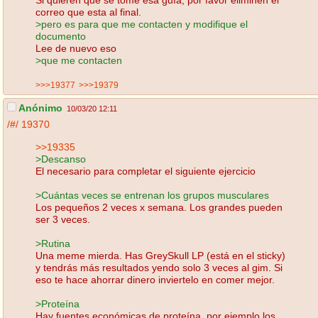
correo que esta al final.
>pero es para que me contacten y modifique el
documento
Lee de nuevo eso
>que me contacten
>>>19377
>>>19379
Anónimo
10/03/20 12:11
/#/
19370
>>19335
>Descanso
El necesario para completar el siguiente ejercicio
>Cuántas veces se entrenan los grupos musculares
Los pequeños 2 veces x semana. Los grandes pueden
ser 3 veces.
>Rutina
Una meme mierda. Has GreySkull LP (está en el sticky)
y tendrás más resultados yendo solo 3 veces al gim. Si
eso te hace ahorrar dinero inviertelo en comer mejor.
>Proteína
Hay fuentes económicas de proteína, por ejemplo los