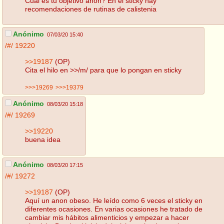
Cuál es tu objetivo anon? En el sticky hay
recomendaciones de rutinas de calistenia
Anónimo
07/03/20 15:40
/#/
19220
>>19187
(OP)
Cita el hilo en >>/m/ para que lo pongan en sticky
>>>19269
>>>19379
Anónimo
08/03/20 15:18
/#/
19269
>>19220
buena idea
Anónimo
08/03/20 17:15
/#/
19272
>>19187
(OP)
Aquí un anon obeso. He leído como 6 veces el sticky en
diferentes ocasiones. En varias ocasiones he tratado de
cambiar mis hábitos alimenticios y empezar a hacer