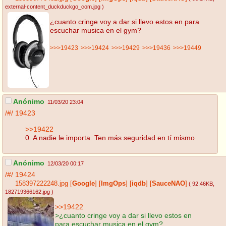
external-content_duckduckgo_com.jpg
)
¿cuanto cringe voy a dar si llevo estos en para
escuchar musica en el gym?
>>>19423
>>>19424
>>>19429
>>>19436
>>>19449
Anónimo
11/03/20 23:04
/#/
19423
>>19422
0. A nadie le importa. Ten más seguridad en tí mismo
Anónimo
12/03/20 00:17
/#/
19424
158397222248.jpg
[
Google
]
[
ImgOps
]
[
iqdb
]
[
SauceNAO
]
( 92.46KB
,
182719366162.jpg
)
>>19422
>¿cuanto cringe voy a dar si llevo estos en
para escuchar musica en el gym?