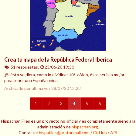
Crea tu mapa de la República Federal Iberica
51 respuestas.
23/06/20 19:50
¿Si ésto se diera, como lo dividirías tú? >Aldo, ésto sería lo mejor
para tener una España unida
Archivado por última vez
28/07/20 13:23
1
2
3
4
5
6
Hispachan Files es un proyecto no-oficial y es completamente ajeno a la
administración de
hispachan.org
.
Contacto:
hispafiles@protonmail.com
/
GitHub
/
API