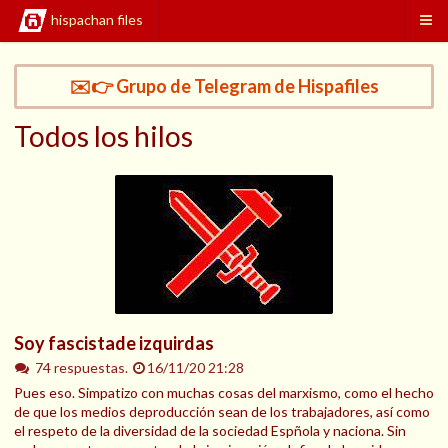
hispachan files
✉️👉 Grupo de Telegram de Hispafiles
Todos los hilos
Soy fascistade izquirdas
74 respuestas.
16/11/20 21:28
Pues eso. Simpatizo con muchas cosas del marxismo, como el hecho
de que los medios deproducción sean de los trabajadores, así como
el respeto de la diversidad de la sociedad Espñola y naciona. Sin