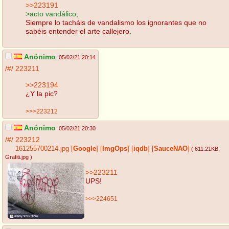
>>223191
>acto vandálico,
Siempre lo tacháis de vandalismo los ignorantes que no
sabéis entender el arte callejero.
Anónimo
05/02/21 20:14
/#/
223211
>>223194
¿Y la pic?
>>>223212
Anónimo
05/02/21 20:30
/#/
223212
161255700214.jpg
[
Google
]
[
ImgOps
]
[
iqdb
]
[
SauceNAO
]
( 611.21KB
,
Grafiti.jpg
)
>>223211
UPS!
>>>224651