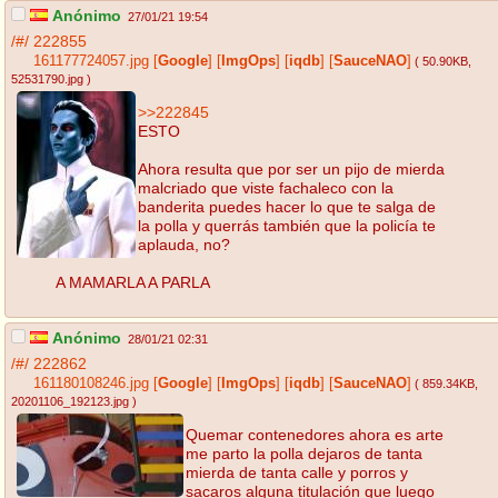
Anónimo
27/01/21 19:54
/#/
222855
161177724057.jpg
[
Google
]
[
ImgOps
]
[
iqdb
]
[
SauceNAO
]
( 50.90KB
,
52531790.jpg
)
>>222845
ESTO
Ahora resulta que por ser un pijo de mierda
malcriado que viste fachaleco con la
banderita puedes hacer lo que te salga de
la polla y querrás también que la policía te
aplauda, no?
A MAMARLA A PARLA
Anónimo
28/01/21 02:31
/#/
222862
161180108246.jpg
[
Google
]
[
ImgOps
]
[
iqdb
]
[
SauceNAO
]
( 859.34KB
,
20201106_192123.jpg
)
Quemar contenedores ahora es arte
me parto la polla dejaros de tanta
mierda de tanta calle y porros y
sacaros alguna titulación que luego