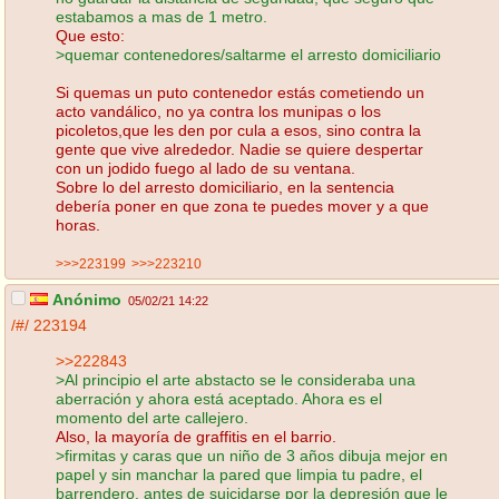
estabamos a mas de 1 metro.
Que esto:
>quemar contenedores/saltarme el arresto domiciliario
Si quemas un puto contenedor estás cometiendo un
acto vandálico, no ya contra los munipas o los
picoletos,que les den por cula a esos, sino contra la
gente que vive alrededor. Nadie se quiere despertar
con un jodido fuego al lado de su ventana.
Sobre lo del arresto domiciliario, en la sentencia
debería poner en que zona te puedes mover y a que
horas.
>>>223199
>>>223210
Anónimo
05/02/21 14:22
/#/
223194
>>222843
>Al principio el arte abstacto se le consideraba una
aberración y ahora está aceptado. Ahora es el
momento del arte callejero.
Also, la mayoría de graffitis en el barrio.
>firmitas y caras que un niño de 3 años dibuja mejor en
papel y sin manchar la pared que limpia tu padre, el
barrendero, antes de suicidarse por la depresión que le