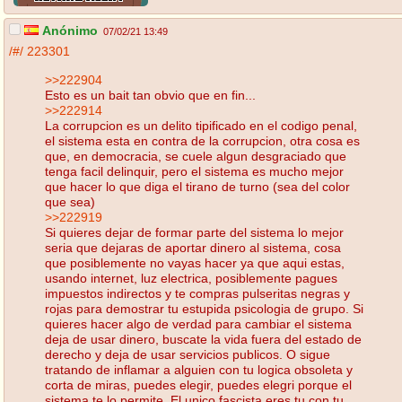
Anónimo
07/02/21 13:49
/#/
223301
>>222904
Esto es un bait tan obvio que en fin...
>>222914
La corrupcion es un delito tipificado en el codigo penal,
el sistema esta en contra de la corrupcion, otra cosa es
que, en democracia, se cuele algun desgraciado que
tenga facil delinquir, pero el sistema es mucho mejor
que hacer lo que diga el tirano de turno (sea del color
que sea)
>>222919
Si quieres dejar de formar parte del sistema lo mejor
seria que dejaras de aportar dinero al sistema, cosa
que posiblemente no vayas hacer ya que aqui estas,
usando internet, luz electrica, posiblemente pagues
impuestos indirectos y te compras pulseritas negras y
rojas para demostrar tu estupida psicologia de grupo. Si
quieres hacer algo de verdad para cambiar el sistema
deja de usar dinero, buscate la vida fuera del estado de
derecho y deja de usar servicios publicos. O sigue
tratando de inflamar a alguien con tu logica obsoleta y
corta de miras, puedes elegir, puedes elegri porque el
sistema te lo permite. El unico fascista eres tu con tu