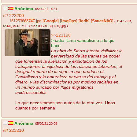
Anónimo
05/02/21 14:51
/#/
223200
161253668747.jpg
[
Google
]
[
ImgOps
]
[
iqdb
]
[
SauceNAO
]
( 154.17KB
,
6SMQM6RFYJE3PKSSIBG3G5QTHQ.jpg
)
>>223198
>nadie llama vandalismo a lo qie
hace
La obra de Sierra intenta visibilizar la
perversidad de las tramas de poder
que fomentan la alienación y explotación de los
trabajadores, la injusticia de las relaciones laborales, el
desigual reparto de la riqueza que produce el
Capitalismo y la naturaleza perversa del trabajo y el
dinero, y las discriminaciones por motivos raciales en
un mundo surcado por flujos migratorios
unidireccionales
Lo que necesitamos son autos de fe otra vez. Unos
cuantos por semana
Anónimo
05/02/21 20:09
/#/
223210