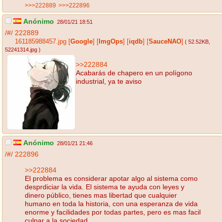
>>>222889
>>>222896
Anónimo
28/01/21 18:51
/#/
222889
161185988457.jpg
[
Google
]
[
ImgOps
]
[
iqdb
]
[
SauceNAO
]
( 52.52KB
,
52241314.jpg
)
>>222884
Acabarás de chapero en un polígono
industrial, ya te aviso
Anónimo
28/01/21 21:46
/#/
222896
>>222884
El problema es considerar apotar algo al sistema como
desprdiciar la vida. El sistema te ayuda con leyes y
dinero público, tienes mas libertad que cualquier
humano en toda la historia, con una esperanza de vida
enorme y facilidades por todas partes, pero es mas facil
culpar a la sociedad.