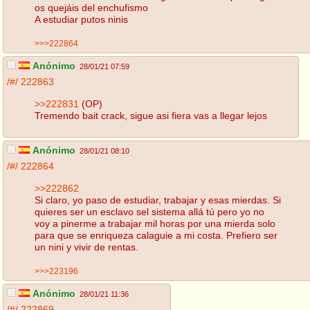
os quejáis del enchufismo
A estudiar putos ninis
>>>222864
Anónimo
28/01/21 07:59
/#/
222863
>>222831
(OP)
Tremendo bait crack, sigue asi fiera vas a llegar lejos
Anónimo
28/01/21 08:10
/#/
222864
>>222862
Si claro, yo paso de estudiar, trabajar y esas mierdas. Si
quieres ser un esclavo sel sistema allá tú pero yo no
voy a pinerme a trabajar mil horas por una mierda solo
para que se enriqueza calaguie a mi costa. Prefiero ser
un nini y vivir de rentas.
>>>223196
Anónimo
28/01/21 11:36
/#/
222869