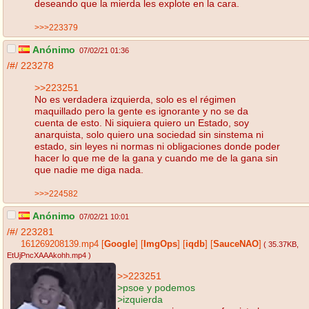
deseando que la mierda les explote en la cara.
>>>223379
Anónimo
07/02/21 01:36
/#/
223278
>>223251
No es verdadera izquierda, solo es el régimen
maquillado pero la gente es ignorante y no se da
cuenta de esto. Ni siquiera quiero un Estado, soy
anarquista, solo quiero una sociedad sin sinstema ni
estado, sin leyes ni normas ni obligaciones donde poder
hacer lo que me de la gana y cuando me de la gana sin
que nadie me diga nada.
>>>224582
Anónimo
07/02/21 10:01
/#/
223281
161269208139.mp4
[
Google
]
[
ImgOps
]
[
iqdb
]
[
SauceNAO
]
( 35.37KB
,
EtUjPncXAAAkohh.mp4
)
>>223251
>psoe y podemos
>izquierda