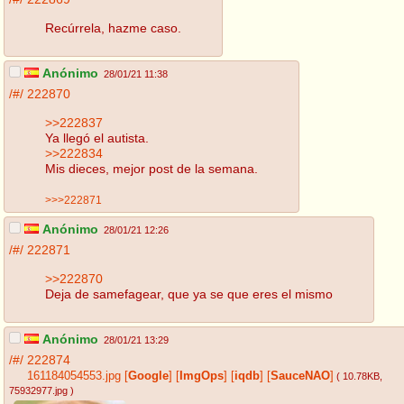
Recúrrela, hazme caso.
Anónimo
28/01/21 11:38
/#/
222870
>>222837
Ya llegó el autista.
>>222834
Mis dieces, mejor post de la semana.
>>>222871
Anónimo
28/01/21 12:26
/#/
222871
>>222870
Deja de samefagear, que ya se que eres el mismo
Anónimo
28/01/21 13:29
/#/
222874
161184054553.jpg
[
Google
]
[
ImgOps
]
[
iqdb
]
[
SauceNAO
]
( 10.78KB
,
75932977.jpg
)