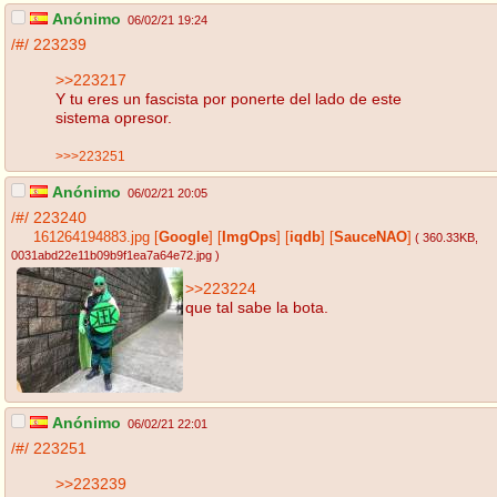
Anónimo
06/02/21 19:24
/#/
223239
>>223217
Y tu eres un fascista por ponerte del lado de este
sistema opresor.
>>>223251
Anónimo
06/02/21 20:05
/#/
223240
161264194883.jpg
[
Google
]
[
ImgOps
]
[
iqdb
]
[
SauceNAO
]
( 360.33KB
,
0031abd22e11b09b9f1ea7a64e72.jpg
)
>>223224
que tal sabe la bota.
Anónimo
06/02/21 22:01
/#/
223251
>>223239