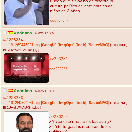
Luego que si vox no es fascista la
cultura política de este país es de
niños de 3 años.
>>>223284
Anónimo
07/02/21 10:40
/#/
223284
161269445021.jpg
[
Google
]
[
ImgOps
]
[
iqdb
]
[
SauceNAO
]
( 108.70KB
,
EG7ciWBW4AEIhsS.jpg
)
>>223281
>>>223286
Anónimo
07/02/21 10:50
/#/
223286
161269504261.jpg
[
Google
]
[
ImgOps
]
[
iqdb
]
[
SauceNAO
]
( 106.57KB
,
Ek2UHekWMAUK8_s.jpg
)
>>223284
¿Y vox dice que no es fascista y?
¿Tú te tragas las mentiras de los
políticos?