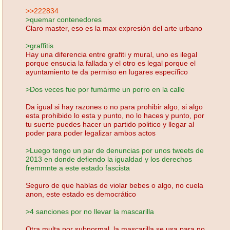
>>222834
>quemar contenedores
Claro master, eso es la max expresión del arte urbano
>graffitis
Hay una diferencia entre grafiti y mural, uno es ilegal
porque ensucia la fallada y el otro es legal porque el
ayuntamiento te da permiso en lugares específico
>Dos veces fue por fumárme un porro en la calle
Da igual si hay razones o no para prohibir algo, si algo
esta prohibido lo esta y punto, no lo haces y punto, por
tu suerte puedes hacer un partido politico y llegar al
poder para poder legalizar ambos actos
>Luego tengo un par de denuncias por unos tweets de
2013 en donde defiendo la igualdad y los derechos
fremmnte a este estado fascista
Seguro de que hablas de violar bebes o algo, no cuela
anon, este estado es democrático
>4 sanciones por no llevar la mascarilla
Otra multa por subnormal, la mascarilla se usa para no