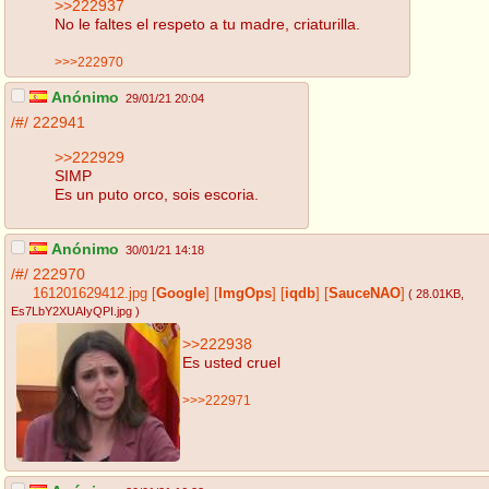
>>222937
No le faltes el respeto a tu madre, criaturilla.
>>>222970
Anónimo
29/01/21 20:04
/#/
222941
>>222929
SIMP
Es un puto orco, sois escoria.
Anónimo
30/01/21 14:18
/#/
222970
161201629412.jpg
[
Google
]
[
ImgOps
]
[
iqdb
]
[
SauceNAO
]
( 28.01KB
,
Es7LbY2XUAIyQPI.jpg
)
>>222938
Es usted cruel
>>>222971