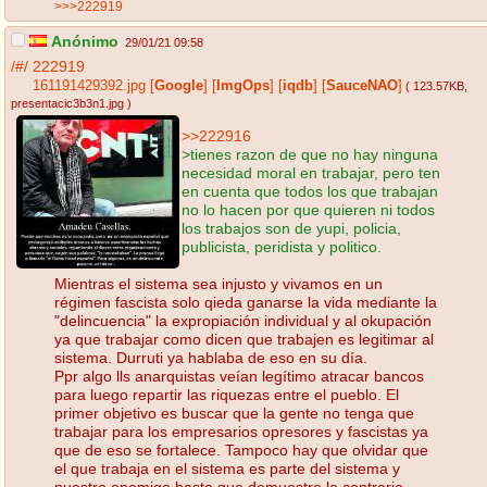
>>>222919
Anónimo
29/01/21 09:58
/#/
222919
161191429392.jpg
[
Google
]
[
ImgOps
]
[
iqdb
]
[
SauceNAO
]
( 123.57KB
,
presentacic3b3n1.jpg
)
>>222916
>tienes razon de que no hay ninguna
necesidad moral en trabajar, pero ten
en cuenta que todos los que trabajan
no lo hacen por que quieren ni todos
los trabajos son de yupi, policia,
publicista, peridista y politico.
Mientras el sistema sea injusto y vivamos en un
régimen fascista solo qieda ganarse la vida mediante la
"delincuencia" la expropiación individual y al okupación
ya que trabajar como dicen que trabajen es legitimar al
sistema. Durruti ya hablaba de eso en su día.
Ppr algo lls anarquistas veían legítimo atracar bancos
para luego repartir las riquezas entre el pueblo. El
primer objetivo es buscar que la gente no tenga que
trabajar para los empresarios opresores y fascistas ya
que de eso se fortalece. Tampoco hay que olvidar que
el que trabaja en el sistema es parte del sistema y
nuestro enemigo hasta que demuestre lo contrario.