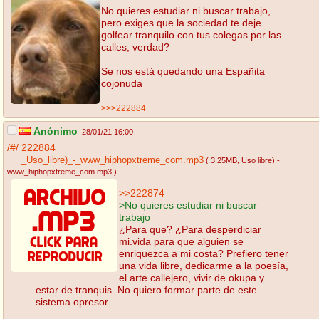
No quieres estudiar ni buscar trabajo,
pero exiges que la sociedad te deje
golfear tranquilo con tus colegas por las
calles, verdad?
Se nos está quedando una Españita
cojonuda
>>>222884
Anónimo
28/01/21 16:00
/#/
222884
_Uso_libre)_-_www_hiphopxtreme_com.mp3
( 3.25MB
, Uso libre) -
www_hiphopxtreme_com.mp3
)
>>222874
>No quieres estudiar ni buscar
trabajo
¿Para que? ¿Para desperdiciar
mi.vida para que alguien se
enriquezca a mi costa? Prefiero tener
una vida libre, dedicarme a la poesía,
el arte callejero, vivir de okupa y
estar de tranquis. No quiero formar parte de este
sistema opresor.