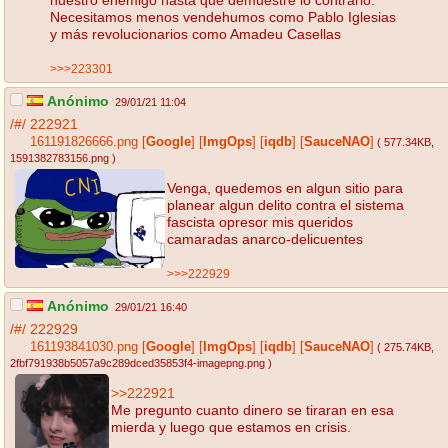
Necesitamos menos vendehumos como Pablo Iglesias
y más revolucionarios como Amadeu Casellas
>>>223301
Anónimo
29/01/21 11:04
/#/
222921
161191826666.png
[
Google
]
[
ImgOps
]
[
iqdb
]
[
SauceNAO
]
( 577.34KB
,
1591382783156.png
)
Venga, quedemos en algun sitio para
planear algun delito contra el sistema
fascista opresor mis queridos
camaradas anarco-delicuentes
>>>222929
Anónimo
29/01/21 16:40
/#/
222929
161193841030.png
[
Google
]
[
ImgOps
]
[
iqdb
]
[
SauceNAO
]
( 275.74KB
,
2fbf791938b5057a9c289dced35853f4-imagepng.png
)
>>222921
Me pregunto cuanto dinero se tiraran en esa
mierda y luego que estamos en crisis.