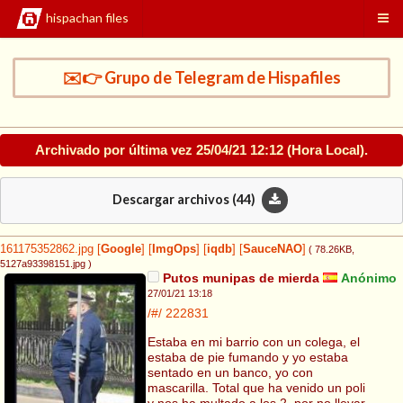
hispachan files
✉️👉 Grupo de Telegram de Hispafiles
Archivado por última vez
25/04/21 12:12
(Hora Local).
Descargar archivos (
44
)
161175352862.jpg
[
Google
]
[
ImgOps
]
[
iqdb
]
[
SauceNAO
]
( 78.26KB
,
5127a93398151.jpg
)
Putos munipas de mierda
Anónimo
27/01/21 13:18
/#/
222831
Estaba en mi barrio con un colega, el
estaba de pie fumando y yo estaba
sentado en un banco, yo con
mascarilla. Total que ha venido un poli
y nos ha multado a los 2, por no llevar