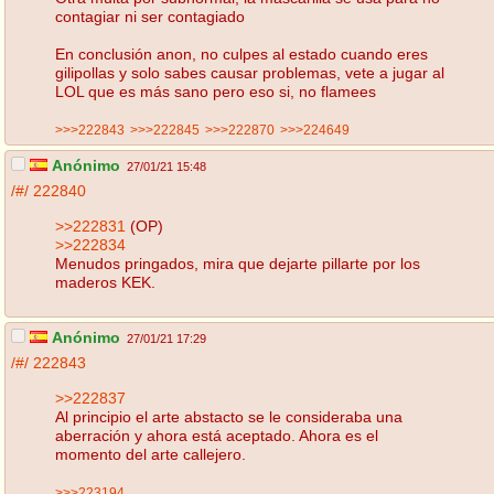
contagiar ni ser contagiado
En conclusión anon, no culpes al estado cuando eres
gilipollas y solo sabes causar problemas, vete a jugar al
LOL que es más sano pero eso si, no flamees
>>>222843
>>>222845
>>>222870
>>>224649
Anónimo
27/01/21 15:48
/#/
222840
>>222831
(OP)
>>222834
Menudos pringados, mira que dejarte pillarte por los
maderos KEK.
Anónimo
27/01/21 17:29
/#/
222843
>>222837
Al principio el arte abstacto se le consideraba una
aberración y ahora está aceptado. Ahora es el
momento del arte callejero.
>>>223194