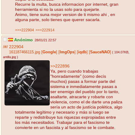
Recurre la multa, busca informacion por internet, gran
herramienta si no la usas solo para quejarte.
Animo, tiene suna mejor version de ti mismo ahi , en
alguna parte, solo tienes que querer sacarla.
>>>222904
>>>222914
Anónimo
28/01/21 22:57
/#/
222904
161187466115.jpg
[
Google
]
[
ImgOps
]
[
iqdb
]
[
SauceNAO
]
( 104.07KB
,
antifa.jpg
)
>>222896
Ya, pero cuando trabajas
"honradamente" (como decís
muchos) pasas a formar parte del
sistema e inmediatamente pasas a
ser enemigo del pueblo por lo tanto,
asaltarte, atracarte y robarte con
violencia, como el de darte una paliza
sería un acto de justícia polética, algo
totalmente legítimo y necesario y más si luego se
reparte y redistribuye tus riquezas expropiadas entre
los más necesitados. Trabajar para el fascismo te
convierte en un fascista y al fascismo se le combate.