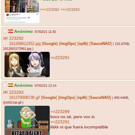
>>>223292
>>>223293
Anónimo
07/02/21 11:42
/#/
223292
161269812352.jpg
[
Google
]
[
ImgOps
]
[
iqdb
]
[
SauceNAO
]
( 131.87KB
,
1612691173961.jpg
)
>>223291
Anónimo
07/02/21 12:14
/#/
223293
161270008138.gif
[
Google
]
[
ImgOps
]
[
iqdb
]
[
SauceNAO
]
( 400.44KB
,
QASOJat.gif
)
>>223289
bocs no sé, pero vox si.
>>223291
kkkk ni que fuera incompatible