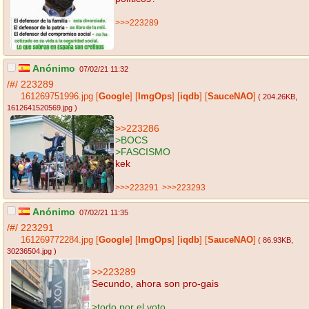
>>>223289
Anónimo
07/02/21 11:32
/#/
223289
161269751996.jpg
[
Google
]
[
ImgOps
]
[
iqdb
]
[
SauceNAO
]
( 204.26KB
,
1612641520569.jpg
)
>>223286
>BOCS
>FASCISMO
kek
>>>223291
>>>223293
Anónimo
07/02/21 11:35
/#/
223291
161269772284.jpg
[
Google
]
[
ImgOps
]
[
iqdb
]
[
SauceNAO
]
( 86.93KB
,
30236504.jpg
)
>>223289
Secundo, ahora son pro-gais
>todo por el voto