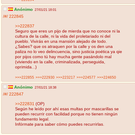
Anónimo
27/01/21 18:01
/#/
222845
>>222837
Seguro que eres un pijo de mierda que no conoce ni la
cultura de la calle, ni la vida del proletariado ni del
pueblo. Vivirás en una mansión alejado de todo.
¿Sabes? que os atraquen por la calle y os den una
paliza no lo veo delincuencia, sino justicia poética ya qie
por pijos como tú hay mucha gente pasándolo mal
(viviendo en la calle, criminalizada, perseguida,
oprimida...)
>>>222855
>>>222930
>>>223217
>>>224577
>>>224650
Anónimo
27/01/21 18:38
/#/
222847
>>222831
(OP)
Según he leído por ahí esas multas por mascarillas se
pueden recurrir con facilidad porque no tienen ningún
fundamento legal.
Infórmate para saber cómo puedes recurrirlas.