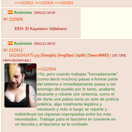
>>>222912
>>>222916
>>>223301
Anónimo
29/01/21 00:09
/#/
222906
EEH: El Kayetano Vallekano
Anónimo
29/01/21 08:53
/#/
222912
161191041475.jpg
[
Google
]
[
ImgOps
]
[
iqdb
]
[
SauceNAO
]
( 105.73KB
,
cibervoluntario.jpg
)
>>222904
>Ya, pero cuando trabajas "honradamente"
(como decís muchos) pasas a formar parte
del sistema e inmediatamente pasas a ser
enemigo del pueblo por lo tanto, asaltarte,
atracarte y robarte con violencia, como el
de darte una paliza sería un acto de justícia
polética, algo totalmente legítimo y
necesario y más si luego se reparte y
redistribuye tus riquezas expropiadas entre los más
necesitados. Trabajar para el fascismo te convierte en
un fascista y al fascismo se le combate.