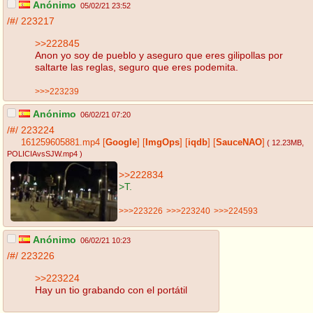
Anónimo
05/02/21 23:52
/#/
223217
>>222845
Anon yo soy de pueblo y aseguro que eres gilipollas por
saltarte las reglas, seguro que eres podemita.
>>>223239
Anónimo
06/02/21 07:20
/#/
223224
161259605881.mp4
[
Google
]
[
ImgOps
]
[
iqdb
]
[
SauceNAO
]
( 12.23MB
,
POLICIAvsSJW.mp4
)
>>222834
>T.
>>>223226
>>>223240
>>>224593
Anónimo
06/02/21 10:23
/#/
223226
>>223224
Hay un tio grabando con el portátil