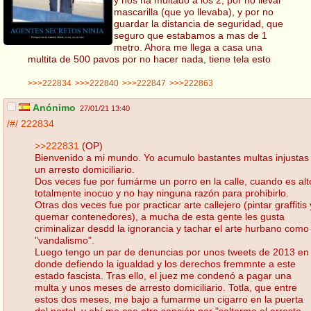
mascarilla (que yo llevaba), y por no
guardar la distancia de seguridad, que
seguro que estabamos a mas de 1
metro. Ahora me llega a casa una
multita de 500 pavos por no hacer nada, tiene tela esto
>>>222834
>>>222840
>>>222847
>>>222863
Anónimo
27/01/21 13:40
/#/
222834
>>222831
(OP)
Bienvenido a mi mundo. Yo acumulo bastantes multas injustas
un arresto domiciliario.
Dos veces fue por fumárme un porro en la calle, cuando es alt
totalmente inocuo y no hay ninguna razón para prohibirlo.
Otras dos veces fue por practicar arte callejero (pintar graffitis 
quemar contenedores), a mucha de esta gente les gusta
criminalizar desdd la ignorancia y tachar el arte hurbano como
"vandalismo".
Luego tengo un par de denuncias por unos tweets de 2013 en
donde defiendo la igualdad y los derechos fremmnte a este
estado fascista. Tras ello, el juez me condenó a pagar una
multa y unos meses de arresto domiciliario. Totla, que entre
estos dos meses, me bajo a fumarme un cigarro en la puerta
del portal, y ahí me cae otra sanción por "saltarme el arresto