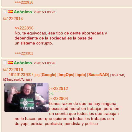
>>>222916
Anónimo
29/01/21 09:22
/#/
222914
>>222896
No, te equivocas, ese tipo de gente aborregada y
dependiente de la sociedad es la base de
un sistema corrupto.
>>>223301
Anónimo
29/01/21 09:26
/#/
222916
161191237097.jpg
[
Google
]
[
ImgOps
]
[
iqdb
]
[
SauceNAO
]
( 86.47KB
,
h73gcyzuwb7z.jpg
)
>>222912
>t.
>>222904
tienes razon de que no hay ninguna
necesidad moral en trabajar, pero ten
en cuenta que todos los que trabajan
no lo hacen por que quieren ni todos los trabajos son
de yupi, policia, publicista, peridista y politico.