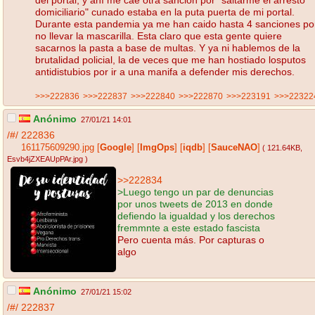
domiciliario" cunado estaba en la puta puerta de mi portal.
Durante esta pandemia ya me han caido hasta 4 sanciones po
no llevar la mascarilla. Esta claro que esta gente quiere
sacarnos la pasta a base de multas. Y ya ni hablemos de la
brutalidad policial, la de veces que me han hostiado losputos
antidistubios por ir a una manifa a defender mis derechos.
>>>222836
>>>222837
>>>222840
>>>222870
>>>223191
>>>22322
Anónimo
27/01/21 14:01
/#/
222836
161175609290.jpg
[
Google
]
[
ImgOps
]
[
iqdb
]
[
SauceNAO
]
( 121.64KB
,
Esvb4jZXEAUpPAr.jpg
)
>>222834
>Luego tengo un par de denuncias
por unos tweets de 2013 en donde
defiendo la igualdad y los derechos
fremmnte a este estado fascista
Pero cuenta más. Por capturas o
algo
Anónimo
27/01/21 15:02
/#/
222837