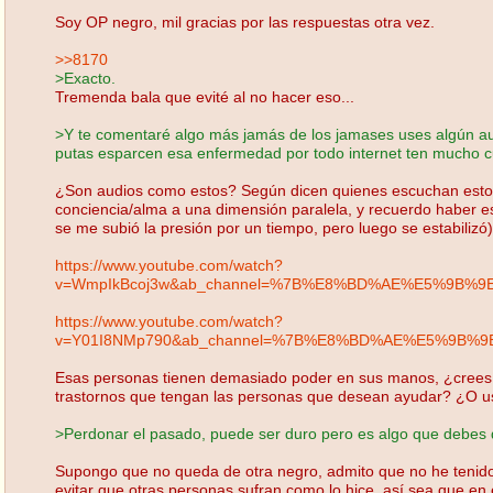
Soy OP negro, mil gracias por las respuestas otra vez.
>>8170
>Exacto.
Tremenda bala que evité al no hacer eso...
>Y te comentaré algo más jamás de los jamases uses algún au
putas esparcen esa enfermedad por todo internet ten mucho c
¿Son audios como estos? Según dicen quienes escuchan esto p
conciencia/alma a una dimensión paralela, y recuerdo haber 
se me subió la presión por un tiempo, pero luego se estabilizó)
https://www.youtube.com/watch?
v=WmpIkBcoj3w&ab_channel=%7B%E8%BD%AE%E5%9B%
https://www.youtube.com/watch?
v=Y01I8NMp790&ab_channel=%7B%E8%BD%AE%E5%9B%
Esas personas tienen demasiado poder en sus manos, ¿crees 
trastornos que tengan las personas que desean ayudar? ¿O usa
>Perdonar el pasado, puede ser duro pero es algo que debes de
Supongo que no queda de otra negro, admito que no he tenido 
evitar que otras personas sufran como lo hice, así sea que en e