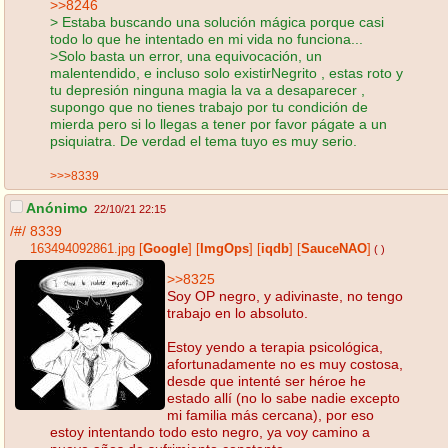
>>8246
> Estaba buscando una solución mágica porque casi
todo lo que he intentado en mi vida no funciona...
>Solo basta un error, una equivocación, un
malentendido, e incluso solo existirNegrito , estas roto y
tu depresión ninguna magia la va a desaparecer ,
supongo que no tienes trabajo por tu condición de
mierda pero si lo llegas a tener por favor págate a un
psiquiatra. De verdad el tema tuyo es muy serio.
>>>8339
Anónimo
22/10/21 22:15
/#/
8339
163494092861.jpg
[
Google
]
[
ImgOps
]
[
iqdb
]
[
SauceNAO
]
( )
>>8325
Soy OP negro, y adivinaste, no tengo
trabajo en lo absoluto.
Estoy yendo a terapia psicológica,
afortunadamente no es muy costosa,
desde que intenté ser héroe he
estado allí (no lo sabe nadie excepto
mi familia más cercana), por eso
estoy intentando todo esto negro, ya voy camino a