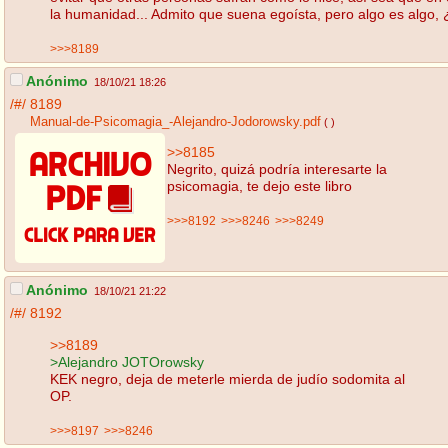
la humanidad... Admito que suena egoísta, pero algo es algo,
>>>8189
Anónimo
18/10/21 18:26
/#/
8189
Manual-de-Psicomagia_-Alejandro-Jodorowsky.pdf
( )
>>8185
Negrito, quizá podría interesarte la
psicomagia, te dejo este libro
>>>8192
>>>8246
>>>8249
Anónimo
18/10/21 21:22
/#/
8192
>>8189
>Alejandro JOTOrowsky
KEK negro, deja de meterle mierda de judío sodomita al
OP.
>>>8197
>>>8246