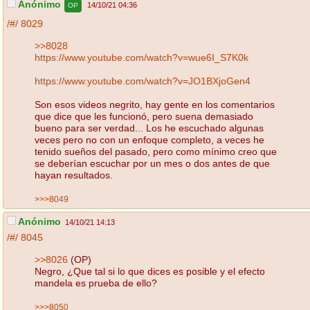
Anónimo
14/10/21 04:36
OP
/#/
8029
>>8028
https://www.youtube.com/watch?v=wue6I_S7K0k
https://www.youtube.com/watch?v=JO1BXjoGen4
Son esos videos negrito, hay gente en los comentarios
que dice que les funcionó, pero suena demasiado
bueno para ser verdad... Los he escuchado algunas
veces pero no con un enfoque completo, a veces he
tenido sueños del pasado, pero como mínimo creo que
se deberían escuchar por un mes o dos antes de que
hayan resultados.
>>>8049
Anónimo
14/10/21 14:13
/#/
8045
>>8026
(OP)
Negro, ¿Que tal si lo que dices es posible y el efecto
mandela es prueba de ello?
>>>8050