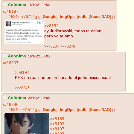
Anónimo
18/10/21 22:56
/#/
8197
163459776717.jpg
[
Google
]
[
ImgOps
]
[
iqdb
]
[
SauceNAO
]
( )
>>8192
ay Judiorowski, todos te odian
pero yo te amo
>>>8207
>>>8246
Anónimo
19/10/21 07:05
/#/
8207
>>8197
KEK en realidad es un basado el judío psicosexual.
>>>8246
Anónimo
20/10/21 03:08
/#/
8246
163469931517.jpg
[
Google
]
[
ImgOps
]
[
iqdb
]
[
SauceNAO
]
( )
>>8189
>>8192
>>8197
>>8207