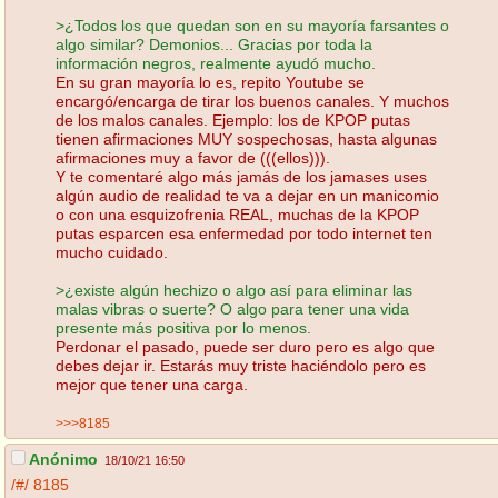
>¿Todos los que quedan son en su mayoría farsantes o
algo similar? Demonios... Gracias por toda la
información negros, realmente ayudó mucho.
En su gran mayoría lo es, repito Youtube se
encargó/encarga de tirar los buenos canales. Y muchos
de los malos canales. Ejemplo: los de KPOP putas
tienen afirmaciones MUY sospechosas, hasta algunas
afirmaciones muy a favor de (((ellos))).
Y te comentaré algo más jamás de los jamases uses
algún audio de realidad te va a dejar en un manicomio
o con una esquizofrenia REAL, muchas de la KPOP
putas esparcen esa enfermedad por todo internet ten
mucho cuidado.
>¿existe algún hechizo o algo así para eliminar las
malas vibras o suerte? O algo para tener una vida
presente más positiva por lo menos.
Perdonar el pasado, puede ser duro pero es algo que
debes dejar ir. Estarás muy triste haciéndolo pero es
mejor que tener una carga.
>>>8185
Anónimo
18/10/21 16:50
/#/
8185