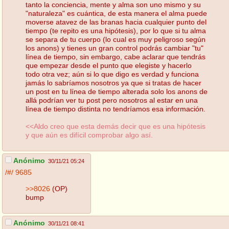
tanto la conciencia, mente y alma son uno mismo y su
"naturaleza" es cuántica, de esta manera el alma puede
moverse atavez de las branas hacia cualquier punto del
tiempo (te repito es una hipótesis), por lo que si tu alma
se separa de tu cuerpo (lo cual es muy peligroso según
los anons) y tienes un gran control podrás cambiar "tu"
línea de tiempo, sin embargo, cabe aclarar que tendrás
que empezar desde el punto que elegiste y hacerlo
todo otra vez; aún si lo que digo es verdad y funciona
jamás lo sabríamos nosotros ya que si tratas de hacer
un post en tu línea de tiempo alterada solo los anons de
allá podrían ver tu post pero nosotros al estar en una
línea de tiempo distinta no tendríamos esa información.
<<Aldo creo que esta demás decir que es una hipótesis
y que aún es difícil comprobar algo así.
Anónimo
30/11/21 05:24
/#/
9685
>>8026
(OP)
bump
Anónimo
30/11/21 08:41