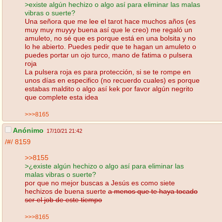
>existe algún hechizo o algo así para eliminar las malas
vibras o suerte?
Una señora que me lee el tarot hace muchos años (es
muy muy muyyy buena así que le creo) me regaló un
amuleto, no sé que es porque está en una bolsita y no
lo he abierto. Puedes pedir que te hagan un amuleto o
puedes portar un ojo turco, mano de fatima o pulsera
roja
La pulsera roja es para protección, si se te rompe en
unos días en especifico (no recuerdo cuales) es porque
estabas maldito o algo así kek por favor algún negrito
que complete esta idea
>>>8165
Anónimo
17/10/21 21:42
/#/
8159
>>8155
>¿existe algún hechizo o algo así para eliminar las
malas vibras o suerte?
por que no mejor buscas a Jesús es como siete
hechizos de buena suerte
a menos que te haya tocado
ser el job de este tiempo
>>>8165