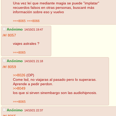
Una vez leí que mediante magia se puede "implatar"
recuerdos falsos en otras personas, buscaré más
información sobre eso y vuelvo
>>>8065
>>>8066
Anónimo
14/10/21 19:47
/#/
8057
viajes astrales ?
>>>8065
Anónimo
14/10/21 21:18
/#/
8059
>>8026
(OP)
Come lsd, no viajaras al pasado pero lo superaras.
Aprende a pedir perdon.
>>8049
los que si sirven sinembargo son las audiohipnosis.
>>>8065
Anónimo
14/10/21 22:37