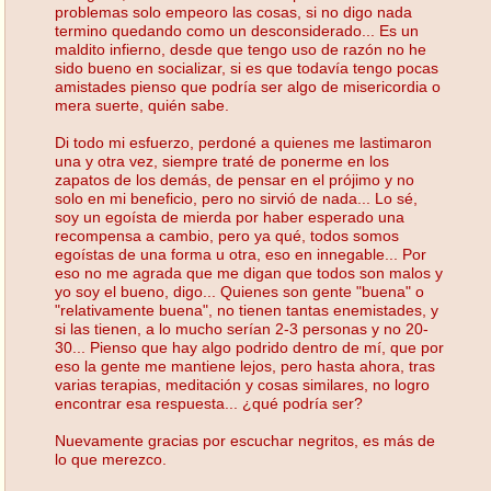
problemas solo empeoro las cosas, si no digo nada
termino quedando como un desconsiderado... Es un
maldito infierno, desde que tengo uso de razón no he
sido bueno en socializar, si es que todavía tengo pocas
amistades pienso que podría ser algo de misericordia o
mera suerte, quién sabe.
Di todo mi esfuerzo, perdoné a quienes me lastimaron
una y otra vez, siempre traté de ponerme en los
zapatos de los demás, de pensar en el prójimo y no
solo en mi beneficio, pero no sirvió de nada... Lo sé,
soy un egoísta de mierda por haber esperado una
recompensa a cambio, pero ya qué, todos somos
egoístas de una forma u otra, eso en innegable... Por
eso no me agrada que me digan que todos son malos y
yo soy el bueno, digo... Quienes son gente "buena" o
"relativamente buena", no tienen tantas enemistades, y
si las tienen, a lo mucho serían 2-3 personas y no 20-
30... Pienso que hay algo podrido dentro de mí, que por
eso la gente me mantiene lejos, pero hasta ahora, tras
varias terapias, meditación y cosas similares, no logro
encontrar esa respuesta... ¿qué podría ser?
Nuevamente gracias por escuchar negritos, es más de
lo que merezco.