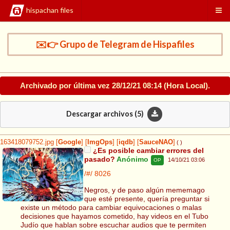
hispachan files
✉️👉 Grupo de Telegram de Hispafiles
Archivado por última vez
28/12/21 08:14
(Hora Local).
Descargar archivos (
5
)
163418079752.jpg
[
Google
]
[
ImgOps
]
[
iqdb
]
[
SauceNAO
]
( )
¿Es posible cambiar errores del
pasado?
Anónimo
14/10/21 03:06
OP
/#/
8026
Negros, y de paso algún mememago
que esté presente, quería preguntar si
existe un método para cambiar equivocaciones o malas
decisiones que hayamos cometido, hay videos en el Tubo
Judío que hablan sobre escuchar audios que te permiten