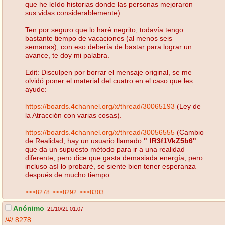
que he leído historias donde las personas mejoraron
sus vidas considerablemente).
Ten por seguro que lo haré negrito, todavía tengo
bastante tiempo de vacaciones (al menos seis
semanas), con eso debería de bastar para lograr un
avance, te doy mi palabra.
Edit: Disculpen por borrar el mensaje original, se me
olvidó poner el material del cuatro en el caso que les
ayude:
https://boards.4channel.org/x/thread/30065193
(Ley de
la Atracción con varias cosas).
https://boards.4channel.org/x/thread/30056555
(Cambio
de Realidad, hay un usuario llamado
" !R3f1VkZ5b6"
que da un supuesto método para ir a una realidad
diferente, pero dice que gasta demasiada energía, pero
incluso así lo probaré, se siente bien tener esperanza
después de mucho tiempo.
>>>8278
>>>8292
>>>8303
Anónimo
21/10/21 01:07
/#/
8278