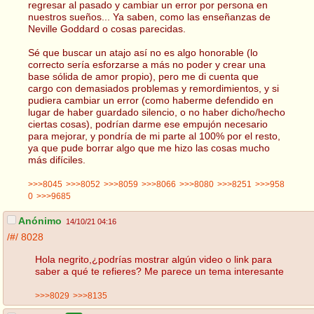
regresar al pasado y cambiar un error por persona en
nuestros sueños... Ya saben, como las enseñanzas de
Neville Goddard o cosas parecidas.
Sé que buscar un atajo así no es algo honorable (lo
correcto sería esforzarse a más no poder y crear una
base sólida de amor propio), pero me di cuenta que
cargo con demasiados problemas y remordimientos, y si
pudiera cambiar un error (como haberme defendido en
lugar de haber guardado silencio, o no haber dicho/hecho
ciertas cosas), podrían darme ese empujón necesario
para mejorar, y pondría de mi parte al 100% por el resto,
ya que pude borrar algo que me hizo las cosas mucho
más difíciles.
>>>8045
>>>8052
>>>8059
>>>8066
>>>8080
>>>8251
>>>958
0
>>>9685
Anónimo
14/10/21 04:16
/#/
8028
Hola negrito,¿podrías mostrar algún video o link para
saber a qué te refieres? Me parece un tema interesante
>>>8029
>>>8135