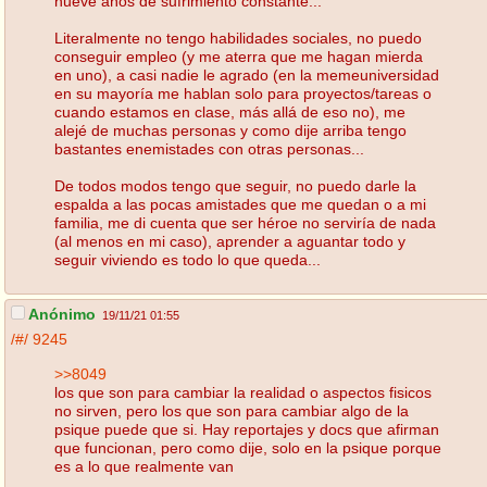
nueve años de sufrimiento constante...
Literalmente no tengo habilidades sociales, no puedo
conseguir empleo (y me aterra que me hagan mierda
en uno), a casi nadie le agrado (en la memeuniversidad
en su mayoría me hablan solo para proyectos/tareas o
cuando estamos en clase, más allá de eso no), me
alejé de muchas personas y como dije arriba tengo
bastantes enemistades con otras personas...
De todos modos tengo que seguir, no puedo darle la
espalda a las pocas amistades que me quedan o a mi
familia, me di cuenta que ser héroe no serviría de nada
(al menos en mi caso), aprender a aguantar todo y
seguir viviendo es todo lo que queda...
Anónimo
19/11/21 01:55
/#/
9245
>>8049
los que son para cambiar la realidad o aspectos fisicos
no sirven, pero los que son para cambiar algo de la
psique puede que si. Hay reportajes y docs que afirman
que funcionan, pero como dije, solo en la psique porque
es a lo que realmente van