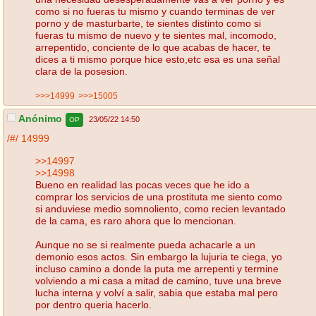
como si no fueras tu mismo y cuando terminas de ver
porno y de masturbarte, te sientes distinto como si
fueras tu mismo de nuevo y te sientes mal, incomodo,
arrepentido, conciente de lo que acabas de hacer, te
dices a ti mismo porque hice esto,etc esa es una señal
clara de la posesion.
>>>14999
>>>15005
Anónimo
23/05/22 14:50
OP
/#/
14999
>>14997
>>14998
Bueno en realidad las pocas veces que he ido a
comprar los servicios de una prostituta me siento como
si anduviese medio somnoliento, como recien levantado
de la cama, es raro ahora que lo mencionan.
Aunque no se si realmente pueda achacarle a un
demonio esos actos. Sin embargo la lujuria te ciega, yo
incluso camino a donde la puta me arrepenti y termine
volviendo a mi casa a mitad de camino, tuve una breve
lucha interna y volví a salir, sabia que estaba mal pero
por dentro queria hacerlo.