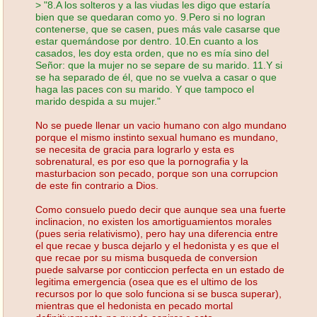
> "8.A los solteros y a las viudas les digo que estaría
bien que se quedaran como yo. 9.Pero si no logran
contenerse, que se casen, pues más vale casarse que
estar quemándose por dentro. 10.En cuanto a los
casados, les doy esta orden, que no es mía sino del
Señor: que la mujer no se separe de su marido. 11.Y si
se ha separado de él, que no se vuelva a casar o que
haga las paces con su marido. Y que tampoco el
marido despida a su mujer."
No se puede llenar un vacio humano con algo mundano
porque el mismo instinto sexual humano es mundano,
se necesita de gracia para lograrlo y esta es
sobrenatural, es por eso que la pornografia y la
masturbacion son pecado, porque son una corrupcion
de este fin contrario a Dios.
Como consuelo puedo decir que aunque sea una fuerte
inclinacion, no existen los amortiguamientos morales
(pues seria relativismo), pero hay una diferencia entre
el que recae y busca dejarlo y el hedonista y es que el
que recae por su misma busqueda de conversion
puede salvarse por conticcion perfecta en un estado de
legitima emergencia (osea que es el ultimo de los
recursos por lo que solo funciona si se busca superar),
mientras que el hedonista en pecado mortal