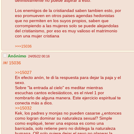
definitivamente no puede aspirar a esto.
Los enemigos de la cristiandad saben tambien esto, por
eso promueven en otros paises agendas hedonistas
que no permiten en los suyos propios, saben que
corrompiendo a las mujeres solo se puede alejandolas
del cristianismo, por eso es muy valioso el matrimonio
con una mujer cristiana
>>>15036
Anónimo
24/05/22 00:16
/#/
15036
>>15027
En efecto anón, te di la respuesta para dejar la paja y el
sexo.
Sobre "la entrada al cielo" es meditar mientras
escuchas cantos eclesiásticos, es el nivel 1 por
nombrarlo de alguna manera. Este ejercicio espiritual te
conecta más a dios.
>>15032
Kek, los padres y monjas no pueden casarse ¿entonces
como logran dominar su naturaleza sexual? Simple
como expliqué, tener una esposa es como una
barricada, solo retiene pero no doblega la naturaleza
humana. OP solo quiere dejar el sexo no planear la