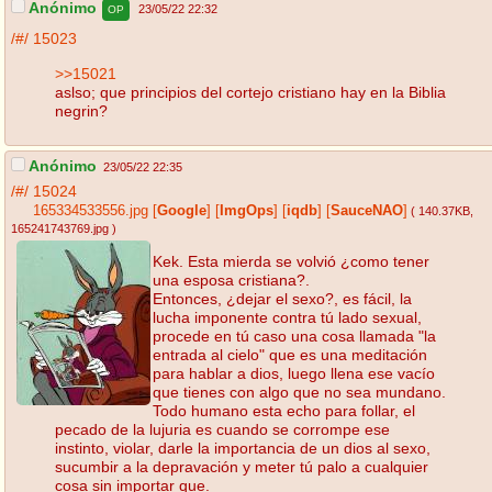
Anónimo
23/05/22 22:32
OP
/#/
15023
>>15021
aslso; que principios del cortejo cristiano hay en la Biblia
negrin?
Anónimo
23/05/22 22:35
/#/
15024
165334533556.jpg
[
Google
]
[
ImgOps
]
[
iqdb
]
[
SauceNAO
]
( 140.37KB
,
165241743769.jpg
)
Kek. Esta mierda se volvió ¿como tener
una esposa cristiana?.
Entonces, ¿dejar el sexo?, es fácil, la
lucha imponente contra tú lado sexual,
procede en tú caso una cosa llamada "la
entrada al cielo" que es una meditación
para hablar a dios, luego llena ese vacío
que tienes con algo que no sea mundano.
Todo humano esta echo para follar, el
pecado de la lujuria es cuando se corrompe ese
instinto, violar, darle la importancia de un dios al sexo,
sucumbir a la depravación y meter tú palo a cualquier
cosa sin importar que.