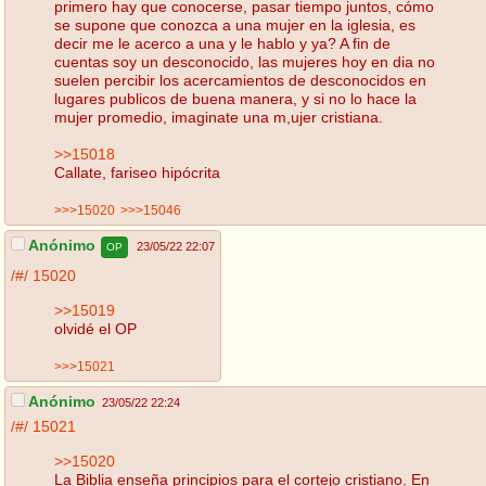
primero hay que conocerse, pasar tiempo juntos, cómo
se supone que conozca a una mujer en la iglesia, es
decir me le acerco a una y le hablo y ya? A fin de
cuentas soy un desconocido, las mujeres hoy en dia no
suelen percibir los acercamientos de desconocidos en
lugares publicos de buena manera, y si no lo hace la
mujer promedio, imaginate una m,ujer cristiana.
>>15018
Callate, fariseo hipócrita
>>>15020
>>>15046
Anónimo
23/05/22 22:07
OP
/#/
15020
>>15019
olvidé el OP
>>>15021
Anónimo
23/05/22 22:24
/#/
15021
>>15020
La Biblia enseña principios para el cortejo cristiano. En