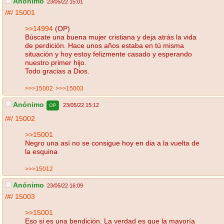
Anónimo
23/05/22 15:01
/#/
15001
>>14994
(OP)
Búscate una buena mujer cristiana y deja atrás la vida
de perdición. Hace unos años estaba en tú misma
situación y hoy estoy felizmente casado y esperando
nuestro primer hijo.
Todo gracias a Dios.
>>>15002
>>>15003
Anónimo
23/05/22 15:12
OP
/#/
15002
>>15001
Negro una así no se consigue hoy en dia a la vuelta de
la esquina
>>>15012
Anónimo
23/05/22 16:09
/#/
15003
>>15001
Eso si es una bendición. La verdad es que la mayoría