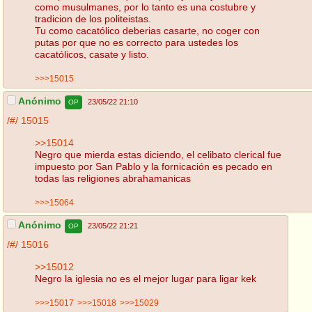
como musulmanes, por lo tanto es una costubre y
tradicion de los politeistas.
Tu como cacatólico deberias casarte, no coger con
putas por que no es correcto para ustedes los
cacatólicos, casate y listo.
>>>15015
Anónimo
23/05/22 21:10
OP
/#/
15015
>>15014
Negro que mierda estas diciendo, el celibato clerical fue
impuesto por San Pablo y la fornicación es pecado en
todas las religiones abrahamanicas
>>>15064
Anónimo
23/05/22 21:21
OP
/#/
15016
>>15012
Negro la iglesia no es el mejor lugar para ligar kek
>>>15017
>>>15018
>>>15029