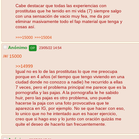
Cabe destacar que todas las experiencias con
prostitutas que he tenido en mi vida (7) siempre salgo
con una sensación de vacio muy fea, me da por
eliminar masivamente todo el fap material que tenga y
cosas así.
>>>15000
>>>15004
Anónimo
23/05/22 14:54
OP
/#/
15000
>>14999
Igual no es lo de las prostitutas lo que me preocupa
porque en 4 años (el tiempo que tengo viviendo en una
ciudad donde no conozco a nadie) he recurrido a ellas
7 veces, pero el problema principal me parece que es la
pornografia y las pajas. A la pornografia le he sabido
huir, pero las pajas es otro problema, uno puede
hacerse la paja con una foto provocativa que te
aparezca en IG, por ejemplo. No se que hacer con eso,
lo unico que no he intentado aun es hacer ejercicio,
creo que si hago eso y lo junto con oración quizás me
quite el deseo de hacerlo tan frecuentemente.