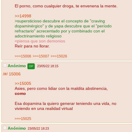
El porno, como cualquier droga, te envenena la mente.
>>14998
>supersticioso descubre el concepto de "craving
dopaminérgico" y de yapa descubre que el "período
refractario" acrecentado por y combinado con el
adoctrinamiento religioso
<piensa que son demonios
Reír para no llorar.
>>>15006
>>>15007
>>>15026
Anónimo
23/05/22 18:15
OP
/#/
15006
>>15005
Asies, pero como lidiar con la maldita abstinencia,
como
Esa dopamina la quiero generar teniendo una vida, no
viviendo en una realidad virtual
>>>15025
Anónimo
23/05/22 18:23