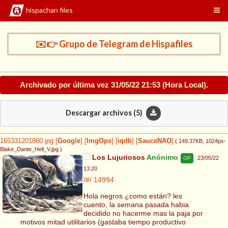
hispachan files
✉️👉 Grupo de Telegram de Hispafiles
Archivado por última vez
31/05/22 21:53
(Hora Local).
Descargar archivos (
5
)
165331201860.jpg
[
Google
]
[
ImgOps
]
[
iqdb
]
[
SauceNAO
]
( 149.37KB
, 1024px-
Blake_Dante_Hell_V.jpg
)
Los Lujuriosos
Anónimo
23/05/22
OP
13:20
/#/
14994
Hola negros ¿como están? les
cuento, la semana pasada habia
decidido no hacerme mas la paja por
motivos mitad utilitarios (gastaba tiempo productivo