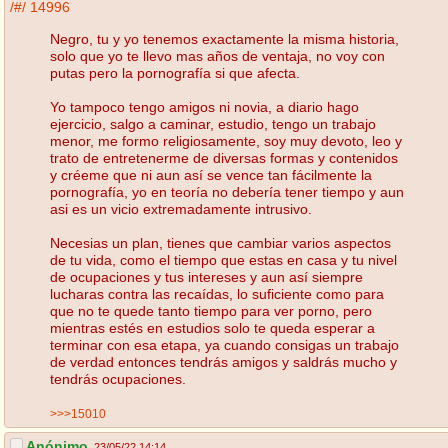
/#/
14996
Negro, tu y yo tenemos exactamente la misma historia,
solo que yo te llevo mas años de ventaja, no voy con
putas pero la pornografía si que afecta.
Yo tampoco tengo amigos ni novia, a diario hago
ejercicio, salgo a caminar, estudio, tengo un trabajo
menor, me formo religiosamente, soy muy devoto, leo y
trato de entretenerme de diversas formas y contenidos
y créeme que ni aun así se vence tan fácilmente la
pornografía, yo en teoría no debería tener tiempo y aun
asi es un vicio extremadamente intrusivo.
Necesias un plan, tienes que cambiar varios aspectos
de tu vida, como el tiempo que estas en casa y tu nivel
de ocupaciones y tus intereses y aun así siempre
lucharas contra las recaídas, lo suficiente como para
que no te quede tanto tiempo para ver porno, pero
mientras estés en estudios solo te queda esperar a
terminar con esa etapa, ya cuando consigas un trabajo
de verdad entonces tendrás amigos y saldrás mucho y
tendrás ocupaciones.
>>>15010
Anónimo
23/05/22 14:14