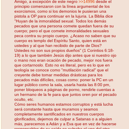
Amiigo, a excepción de este negro
>>14996
desde el
principio comenzaron con la línea argumental de los
exorcismos, como si los demonios le pusieran una
pistola a OP para continuar en la lujuria. La Biblia dice
"Huyan de la inmoralidad sexual. Todos los demás
pecados que una persona comete quedan fuera de su
cuerpo; pero el que comete inmoralidades sexuales
peca contra su propio cuerpo. ¿Acaso no saben que su
cuerpo es templo del Espíritu Santo, quien está en
ustedes y al que han recibido de parte de Dios?
Ustedes no son sus propios dueños" (1 Corintios 6:18-
19) a lo que también Jesús dijo antes que si nuestro ojo
o mano nos eran ocación de pecado, mejor nos fuera
que cortarnoslo. Esto no es literal, pero es lo que en
teología se conoce como "mutilación radical" que el
creyente debe tomar medidas drásticas para los
pecados más difíciles, cosas como: poner la PC en un
lugar público como la sala, usarla hasta las 8:00 pm,
poner bloqueos a páginas de porno, rendirle cuentas a
un hermano de la fe para que juntos oren por el pecado
oculto, etc.
Cómo seres humanos estamos corruptos y está lucha
será constante hasta que muramos y seamos
completamente santificados en nuestros cuerpos
glorificados, dejemos de culpar a Satanas o a alguien
más, parecemos a Adán y a Eva que en vez de hacerse
responsables de su caída se culpaba el uno del otro.