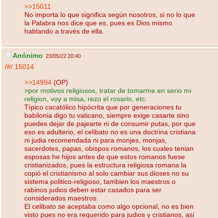
>>15011
No importa lo que significa según nosotros, si no lo que
la Palabra nos dice que es, pues es Dios mismo
hablando a través de ella.
Anónimo
23/05/22 20:40
/#/
15014
>>14994
(OP)
>por motivos religiosos, tratar de tomarme en serio mi
religion, voy a misa, rezo el rosario, etc.
Típico cacatólico hipócrita que por generaciones tu
babilonia digo tu vaticano, siempre exige casarte sino
puedes dejar de pajearte ni de consumir putas, por que
eso es adulterio, el celibato no es una doctrina cristiana
ni judia recomendada ni para monjes, monjas,
sacerdotes, papas, obispos romanos, los cuales tenian
esposas he hijos antes de que estos romanos fuese
cristianizados, pues la estructura religiosa romana la
copió el cristianismo al solo cambiar sus dioses no su
sistema politico-religioso, tambien los maestros o
rabinos judios deben estar casados para ser
considerados maestros.
El celibato se aceptaba como algo opcional, no es bien
visto pues no era requerido para judios y cristianos, asi