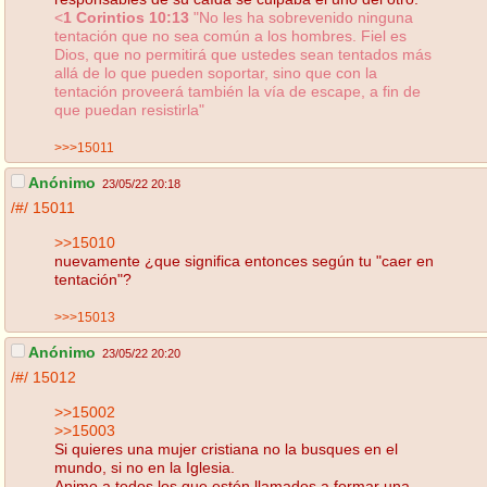
<
1 Corintios 10:13
"No les ha sobrevenido ninguna
tentación que no sea común a los hombres. Fiel es
Dios, que no permitirá que ustedes sean tentados más
allá de lo que pueden soportar, sino que con la
tentación proveerá también la vía de escape, a fin de
que puedan resistirla"
>>>15011
Anónimo
23/05/22 20:18
/#/
15011
>>15010
nuevamente ¿que significa entonces según tu "caer en
tentación"?
>>>15013
Anónimo
23/05/22 20:20
/#/
15012
>>15002
>>15003
Si quieres una mujer cristiana no la busques en el
mundo, si no en la Iglesia.
Animo a todos los que estén llamados a formar una