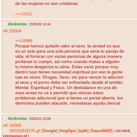
de las mujeres no son cristianas.
>>>15012
Anónimo
23/05/22 16:44
/#/
15004
>>14999
Porque hemos quitado valor al sexo, la verdad es que
es un acto para una sola persona que seria tu pareja de
vida, al fornicar con varias personas de alguna manera
profanas tu cuerpo, asi como cuando matas a alguien
tu mismo desgarras tu alma. Estas vacio porque muy
dentro tuyo tienes necesidad espiritual por eso la gente
cae en vicios: Drogas, Sexo, etc para vencer la adiccion
al sexo y el porno debe ser enfrentada desde el ambito:
Mental, Espiritual y Fisico. Un desbalance en una de
esas areas no va a permitir que venzas estos
problemas adiccional que si tienes un portal abierto, los
demonios pueden atacarte, necesitaras ayuda clerical.
Anónimo
23/05/22 18:06
/#/
15005
165332919176.gif
[
Google
]
[
ImgOps
]
[
iqdb
]
[
SauceNAO
]
( 490.88KB
,
kekeojuejueo.gif
)