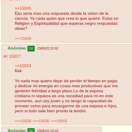
>>15005
Eso seria mas una respuesta desde la vision de la
ciencia. Ya cada quien que crea lo que quiere. Estas en
Religion y Espiritualidad que esperas negro respuestas
ateas?
>>>15030
Anónimo
23/05/22 22:42
OP
/#/
15027
>>15024
Kek
Yo nada mas quiero dejar de perder el tiempo en pajas
y dedicar mi energia en cosas mas productivas que me
generen felicidad a largo plazo.Lo de la esposa
cristiana ni siquiera es una necediad para mi en este
momento, aun soy joven y no tengo la capacidad de
proveer como para encargarme de una esposa e hijos,
pero si todo sale bien pronto la tendré.
>>>15028
>>>15036
>>>15055
Anónimo
23/05/22 22:43
OP