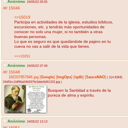
Anónimo
24/05/22 05:55
/#/
15046
>>15019
Participa en actividades de la iglesia, estudios bíblicos,
excursiones, etc. y tendrás más oportunidades de
conocer no solo una mujer, si no también a otras
buenas personas.
Lo que es seguro es que quedándote de pajero en tu
cueva no vas a salir de la vida que tienes.
>>>15051
Anónimo
24/05/22 07:49
/#/
15048
165337857946.jpg
[
Google
]
[
ImgOps
]
[
iqdb
]
[
SauceNAO
]
( 114.83KB
,
34df3cc2df96a04b597fe3dde9d91332.jpg
)
Busquen la Santidad a través de la
pureza de alma y espíritu.
Anónimo
24/05/22 13:13
/#/
15051