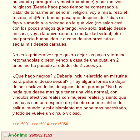
buscando pornografia y masturbandome) y por motivos
religiosos (Desde hace poco tiempo he comenzado a
tratar de tomarme en serio mi religion, voy a misa, rezo el
rosario, etc)Pero bueno, pasa que despues de 7 dias sin
fap y sumado a la soledad en la que vivo (no salgo casi
con los pocos amigos que tengo, vivo solo, trabajo desde
mi casa, voy a la universidad en modalidad virtual, etc)
me parecio buena idea ir a casa de una prostituta a
saciar mis deseos carnales.
No es la primera vez que quiero dejar las pajas y termino
retomandolas o peor, yendo a casa de una puta, en 2
años me ha pasado alrededor de 2 veces ya.
¿Que hago negros? ¿Deberia incluir ejercicio en mi rutina
para paliar el deseo sexual? ¿Hay alguna forma de dejar
de ser esclavo de los designios de mi poronga? No hay
nada que desee mas que tener una vida normal, con
vinculos afectivos reales con mujeres reales, y siento que
las pajas son una especie de placebo que me inhibe de
salir al mundo, y mi aislamiento me pone mas necesitado,
y todo se vuelve un circulo vicioso.
>>>15001
>>>15014
>>>15056
Anónimo
23/05/22 13:53