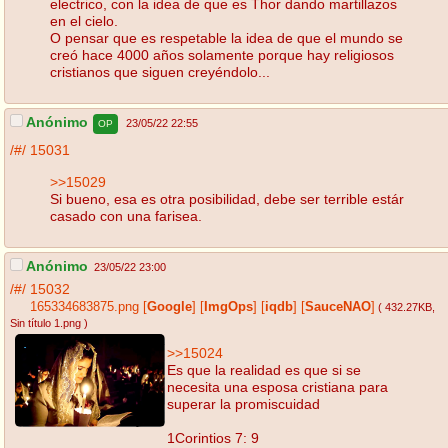
electrico, con la idea de que es Thor dando martillazos
en el cielo.
O pensar que es respetable la idea de que el mundo se
creó hace 4000 años solamente porque hay religiosos
cristianos que siguen creyéndolo...
Anónimo
23/05/22 22:55
OP
/#/
15031
>>15029
Si bueno, esa es otra posibilidad, debe ser terrible estár
casado con una farisea.
Anónimo
23/05/22 23:00
/#/
15032
165334683875.png
[
Google
]
[
ImgOps
]
[
iqdb
]
[
SauceNAO
]
( 432.27KB
,
Sin título 1.png
)
>>15024
Es que la realidad es que si se
necesita una esposa cristiana para
superar la promiscuidad
1Corintios 7: 9