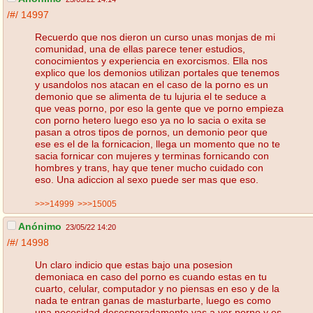
/#/
14997
Recuerdo que nos dieron un curso unas monjas de mi
comunidad, una de ellas parece tener estudios,
conocimientos y experiencia en exorcismos. Ella nos
explico que los demonios utilizan portales que tenemos
y usandolos nos atacan en el caso de la porno es un
demonio que se alimenta de tu lujuria el te seduce a
que veas porno, por eso la gente que ve porno empieza
con porno hetero luego eso ya no lo sacia o exita se
pasan a otros tipos de pornos, un demonio peor que
ese es el de la fornicacion, llega un momento que no te
sacia fornicar con mujeres y terminas fornicando con
hombres y trans, hay que tener mucho cuidado con
eso. Una adiccion al sexo puede ser mas que eso.
>>>14999
>>>15005
Anónimo
23/05/22 14:20
/#/
14998
Un claro indicio que estas bajo una posesion
demoniaca en caso del porno es cuando estas en tu
cuarto, celular, computador y no piensas en eso y de la
nada te entran ganas de masturbarte, luego es como
una necesidad desesperadamente vas a ver porno y es