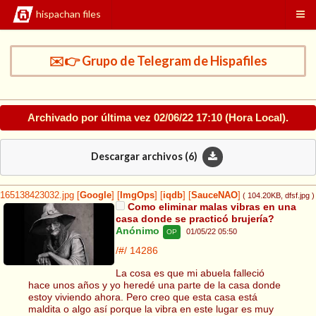
hispachan files
✉️👉 Grupo de Telegram de Hispafiles
Archivado por última vez
02/06/22 17:10
(Hora Local).
Descargar archivos (
6
)
165138423032.jpg
[
Google
]
[
ImgOps
]
[
iqdb
]
[
SauceNAO
]
( 104.20KB
, dfsf.jpg
)
Como eliminar malas vibras en una
casa donde se practicó brujería?
Anónimo
01/05/22 05:50
OP
/#/
14286
La cosa es que mi abuela falleció
hace unos años y yo heredé una parte de la casa donde
estoy viviendo ahora. Pero creo que esta casa está
maldita o algo así porque la vibra en este lugar es muy