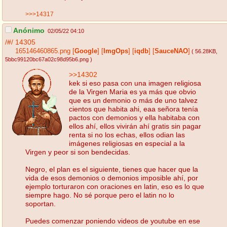
>>>14317
Anónimo
02/05/22 04:10
/#/
14305
165146460865.png
[
Google
]
[
ImgOps
]
[
iqdb
]
[
SauceNAO
]
( 56.28KB
,
5bbc99120bc67a02c98d95b6.png
)
>>14302
kek si eso pasa con una imagen religiosa
de la Virgen Maria es ya más que obvio
que es un demonio o más de uno talvez
cientos que habita ahi, eaa señora tenía
pactos con demonios y ella habitaba con
ellos ahí, ellos vivirán ahí gratis sin pagar
renta si no los echas, ellos odian las
imágenes religiosas en especial a la
Virgen y peor si son bendecidas.
Negro, el plan es el siguiente, tienes que hacer que la
vida de esos demonios o demonios imposible ahí, por
ejemplo torturaron con oraciones en latin, eso es lo que
siempre hago. No sé porque pero el latin no lo
soportan.
Puedes comenzar poniendo videos de youtube en ese