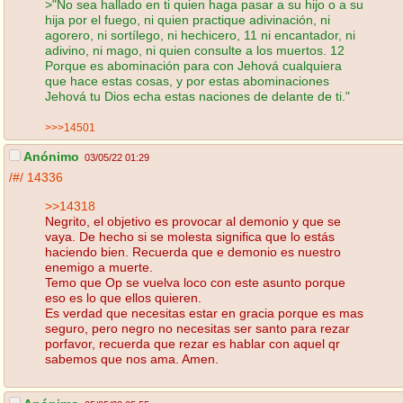
>"No sea hallado en ti quien haga pasar a su hijo o a su
hija por el fuego, ni quien practique adivinación, ni
agorero, ni sortílego, ni hechicero, 11 ni encantador, ni
adivino, ni mago, ni quien consulte a los muertos. 12
Porque es abominación para con Jehová cualquiera
que hace estas cosas, y por estas abominaciones
Jehová tu Dios echa estas naciones de delante de ti."
>>>14501
Anónimo
03/05/22 01:29
/#/
14336
>>14318
Negrito, el objetivo es provocar al demonio y que se
vaya. De hecho si se molesta significa que lo estás
haciendo bien. Recuerda que e demonio es nuestro
enemigo a muerte.
Temo que Op se vuelva loco con este asunto porque
eso es lo que ellos quieren.
Es verdad que necesitas estar en gracia porque es mas
seguro, pero negro no necesitas ser santo para rezar
porfavor, recuerda que rezar es hablar con aquel qr
sabemos que nos ama. Amen.