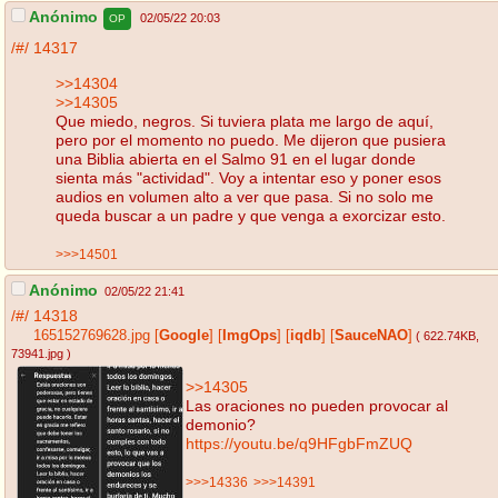
Anónimo
02/05/22 20:03
OP
/#/
14317
>>14304
>>14305
Que miedo, negros. Si tuviera plata me largo de aquí,
pero por el momento no puedo. Me dijeron que pusiera
una Biblia abierta en el Salmo 91 en el lugar donde
sienta más "actividad". Voy a intentar eso y poner esos
audios en volumen alto a ver que pasa. Si no solo me
queda buscar a un padre y que venga a exorcizar esto.
>>>14501
Anónimo
02/05/22 21:41
/#/
14318
165152769628.jpg
[
Google
]
[
ImgOps
]
[
iqdb
]
[
SauceNAO
]
( 622.74KB
,
73941.jpg
)
>>14305
Las oraciones no pueden provocar al
demonio?
https://youtu.be/q9HFgbFmZUQ
>>>14336
>>>14391