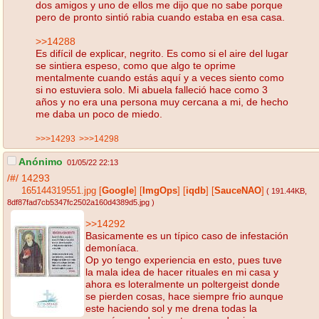
dos amigos y uno de ellos me dijo que no sabe porque
pero de pronto sintió rabia cuando estaba en esa casa.
>>14288
Es difícil de explicar, negrito. Es como si el aire del lugar
se sintiera espeso, como que algo te oprime
mentalmente cuando estás aquí y a veces siento como
si no estuviera solo. Mi abuela falleció hace como 3
años y no era una persona muy cercana a mi, de hecho
me daba un poco de miedo.
>>>14293
>>>14298
Anónimo
01/05/22 22:13
/#/
14293
165144319551.jpg
[
Google
]
[
ImgOps
]
[
iqdb
]
[
SauceNAO
]
( 191.44KB
,
8df87fad7cb5347fc2502a160d4389d5.jpg
)
>>14292
Basicamente es un típico caso de infestación
demoníaca.
Op yo tengo experiencia en esto, pues tuve
la mala idea de hacer rituales en mi casa y
ahora es loteralmente un poltergeist donde
se pierden cosas, hace siempre frio aunque
este haciendo sol y me drena todas la