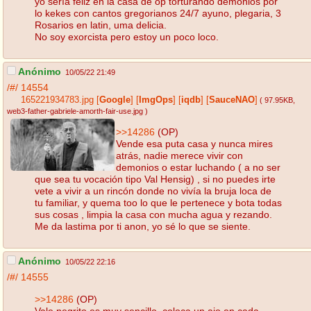
yo sería feliz en la casa de op torturando demonios por
lo kekes con cantos gregorianos 24/7 ayuno, plegaria, 3
Rosarios en latin, uma delicia.
No soy exorcista pero estoy un poco loco.
Anónimo
10/05/22 21:49
/#/
14554
165221934783.jpg
[
Google
]
[
ImgOps
]
[
iqdb
]
[
SauceNAO
]
( 97.95KB
,
web3-father-gabriele-amorth-fair-use.jpg
)
>>14286
(OP)
Vende esa puta casa y nunca mires
atrás, nadie merece vivir con
demonios o estar luchando ( a no ser
que sea tu vocación tipo Val Hensig) , si no puedes irte
vete a vivir a un rincón donde no vivía la bruja loca de
tu familiar, y quema too lo que le pertenece y bota todas
sus cosas , limpia la casa con mucha agua y rezando.
Me da lastima por ti anon, yo sé lo que se siente.
Anónimo
10/05/22 22:16
/#/
14555
>>14286
(OP)
Vale negrito es muy sencillo, coloca un ajo en cada