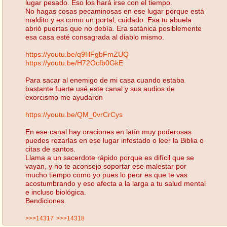
lugar pesado. Eso los hará irse con el tiempo.
No hagas cosas pecaminosas en ese lugar porque está
maldito y es como un portal, cuidado. Esa tu abuela
abrió puertas que no debía. Era satánica posiblemente
esa casa esté consagrada al diablo mismo.
https://youtu.be/q9HFgbFmZUQ
https://youtu.be/H72Ocfb0GkE
Para sacar al enemigo de mi casa cuando estaba
bastante fuerte usé este canal y sus audios de
exorcismo me ayudaron
https://youtu.be/QM_0vrCrCys
En ese canal hay oraciones en latín muy poderosas
puedes rezarlas en ese lugar infestado o leer la Biblia o
citas de santos.
Llama a un sacerdote rápido porque es difícil que se
vayan, y no te aconsejo soportar ese malestar por
mucho tiempo como yo pues lo peor es que te vas
acostumbrando y eso afecta a la larga a tu salud mental
e incluso biológica.
Bendiciones.
>>>14317
>>>14318