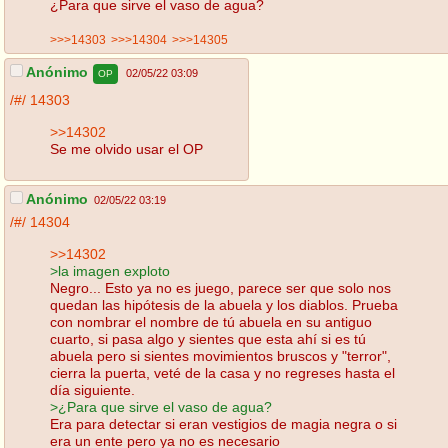
¿Para que sirve el vaso de agua?
>>>14303
>>>14304
>>>14305
Anónimo
02/05/22 03:09
OP
/#/
14303
>>14302
Se me olvido usar el OP
Anónimo
02/05/22 03:19
/#/
14304
>>14302
>la imagen exploto
Negro... Esto ya no es juego, parece ser que solo nos
quedan las hipótesis de la abuela y los diablos. Prueba
con nombrar el nombre de tú abuela en su antiguo
cuarto, si pasa algo y sientes que esta ahí si es tú
abuela pero si sientes movimientos bruscos y "terror",
cierra la puerta, veté de la casa y no regreses hasta el
día siguiente.
>¿Para que sirve el vaso de agua?
Era para detectar si eran vestigios de magia negra o si
era un ente pero ya no es necesario