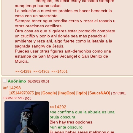
energías, es decir estoy cansado siempre
aunq tenga buena salud.
La solución a nuestros probles es hacer bendecir la
casa con un sacerdote.
Siempre tener agua bendita cerca y rezar el rosario u
otras oraciones católicas.
Otra cosa es que si quieres estar protegido comprate
un crucifijo y ponlo ahi donde sea más pesado el
ambiente y reza ahi, algo fuerte como la letania a la
sagrada sangrw de Jesús.
Puedes usar otras figuras anti-demonios como una
estampa de San Miguel Arcangel o San Benito de
Múrcia.
>>>14298
>>>14302
>>>14501
Anónimo
02/05/22 00:01
/#/
14298
165144970975.jpg
[
Google
]
[
ImgOps
]
[
iqdb
]
[
SauceNAO
]
( 27.03KB
,
156851837212.jpg
)
>>14292
>se confirma que la abuela es una
bruja obscura.
Bien hay tres opciones.
>un ente obscuro
Pueden haber seres malignos que