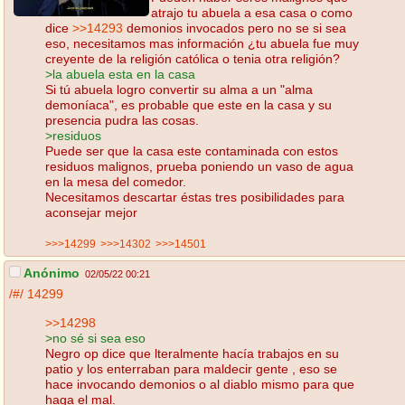
atrajo tu abuela a esa casa o como
dice
>>14293
demonios invocados pero no se si sea
eso, necesitamos mas información ¿tu abuela fue muy
creyente de la religión católica o tenia otra religión?
>la abuela esta en la casa
Si tú abuela logro convertir su alma a un "alma
demoníaca", es probable que este en la casa y su
presencia pudra las cosas.
>residuos
Puede ser que la casa este contaminada con estos
residuos malignos, prueba poniendo un vaso de agua
en la mesa del comedor.
Necesitamos descartar éstas tres posibilidades para
aconsejar mejor
>>>14299
>>>14302
>>>14501
Anónimo
02/05/22 00:21
/#/
14299
>>14298
>no sé si sea eso
Negro op dice que lteralmente hacía trabajos en su
patio y los enterraban para maldecir gente , eso se
hace invocando demonios o al diablo mismo para que
haga el mal.