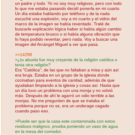
un padre y todo. Yo no soy muy religioso, pero con todo
lo que me estaba pasando decidí ponerla en mi cuarto.
Un día estaba hablando por teléfono y de la nada
escuché una explosión, voy a mi cuarto y el vidrio del
marco de la imagen se había reventado. Traté de
buscarle explicación lógica haber si había algún cambio
de temperatura brusco o si había alguna vibración que
lo haya podido reventar, pero nada. Voy a buscar una
imagen del Arcángel Miguel a ver que pasa.
>>14298
>¿tu abuela fue muy creyente de la religión católica o
tenia otra religión?
Era "Católica", de las que no faltaban a misa y aún así
era bruja. Estaba en un grupo de la iglesia donde
cocinaban para eventos de caridad, además de que
ayudaban limpiando a la iglesia y cosas así. Hasta que
un día tuvo un problema con una monja y no volvió
más. Después de ahí le agarró un odio terrible a las
monjas. No me pregunten de que se trataba el
problema porque no se, era un underage cagado
cuando paso eso.
>Puede ser que la casa este contaminada con estos
residuos malignos, prueba poniendo un vaso de agua
en la mesa del comedor.