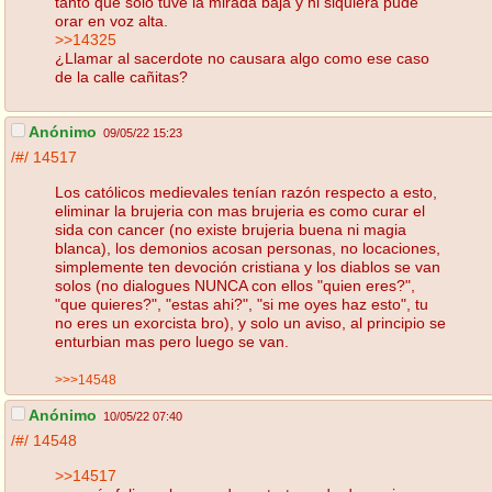
tanto que solo tuve la mirada baja y ni siquiera pude
orar en voz alta.
>>14325
¿Llamar al sacerdote no causara algo como ese caso
de la calle cañitas?
Anónimo
09/05/22 15:23
/#/
14517
Los católicos medievales tenían razón respecto a esto,
eliminar la brujeria con mas brujeria es como curar el
sida con cancer (no existe brujeria buena ni magia
blanca), los demonios acosan personas, no locaciones,
simplemente ten devoción cristiana y los diablos se van
solos (no dialogues NUNCA con ellos "quien eres?",
"que quieres?", "estas ahi?", "si me oyes haz esto", tu
no eres un exorcista bro), y solo un aviso, al principio se
enturbian mas pero luego se van.
>>>14548
Anónimo
10/05/22 07:40
/#/
14548
>>14517