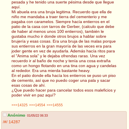
pesada y he tenido una suerte pésima desde que llegue
aquí.
Mi abuela era una bruja legitima. Recuerdo que ella de
niño me mandaba a traer tierra del cementerio y me
pagaba con caramelos. Siempre hacía entierros en el
patio de la casa con tarros de Gerber, (calculo que debe
de haber al menos unos 100 entierros), también le
gustaba mucho ir donde otros brujos a hablar sobre
brujería y esas cosas. Era una bruja de las malas porque
sus entierros en la gran mayoría de las veces era para
joder gente en vez de ayudarla. Además hacía ritos para
el "Anima sola" y le dejaba ofrendas raras. Una vez
recuerdo ir al baño de noche y tenía una cosa extraña
como un hongo flotando en una tina con agua y candelas
al rededor. Era una mierda bastante heavy.
En el patio donde ella hacía los entierros se puso un piso
de cemento, así que no puedo coger una pala y sacar
esas cosas de ahí.
¿Que puedo hacer para cancelar todos esos maleficios y
poder vivir en paz aquí?
>>>14325
>>>14554
>>>14555
Anónimo
01/05/22 06:33
/#/
14287