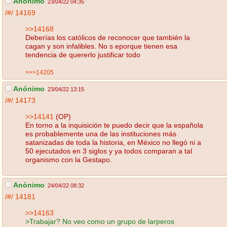
Anónimo
23/04/22 04:35
/#/
14169
>>14168
Deberías los católicos de reconocer que también la
cagan y son infalibles. No s eporque tienen esa
tendencia de quererlo justificar todo
>>>14205
Anónimo
23/04/22 13:15
/#/
14173
>>14141
(OP)
En torno a la inquisición te puedo decir que la española
es probablemente una de las instituciones más
satanizadas de toda la historia, en México no llegó ni a
50 ejecutados en 3 siglos y ya todos comparan a tal
organismo con la Gestapo.
Anónimo
24/04/22 08:32
/#/
14181
>>14163
>Trabajar? No veo como un grupo de larperos