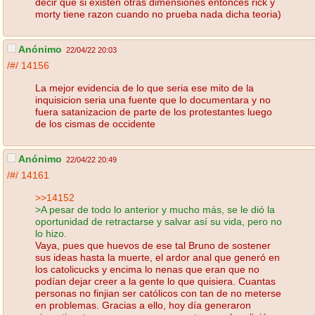
decir que si existen otras dimensiones entonces rick y
morty tiene razon cuando no prueba nada dicha teoria)
Anónimo
22/04/22 20:03
/#/
14156
La mejor evidencia de lo que seria ese mito de la
inquisicion seria una fuente que lo documentara y no
fuera satanizacion de parte de los protestantes luego
de los cismas de occidente
Anónimo
22/04/22 20:49
/#/
14161
>>14152
>A pesar de todo lo anterior y mucho más, se le dió la
oportunidad de retractarse y salvar así su vida, pero no
lo hizo.
Vaya, pues que huevos de ese tal Bruno de sostener
sus ideas hasta la muerte, el ardor anal que generó en
los catolicucks y encima lo nenas que eran que no
podían dejar creer a la gente lo que quisiera. Cuantas
personas no finjian ser católicos con tan de no meterse
en problemas. Gracias a ello, hoy día generaron