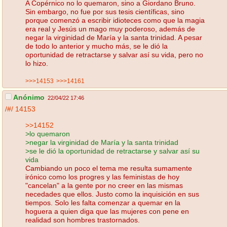
A Copérnico no lo quemaron, sino a Giordano Bruno.
Sin embargo, no fue por sus tesis científicas, sino
porque comenzó a escribir idioteces como que la magia
era real y Jesús un mago muy poderoso, además de
negar la virginidad de María y la santa trinidad. A pesar
de todo lo anterior y mucho más, se le dió la
oportunidad de retractarse y salvar así su vida, pero no
lo hizo.
>>>14153
>>>14161
Anónimo
22/04/22 17:46
/#/
14153
>>14152
>lo quemaron
>negar la virginidad de María y la santa trinidad
>se le dió la oportunidad de retractarse y salvar así su
vida
Cambiando un poco el tema me resulta sumamente
irónico como los progres y las feministas de hoy
"cancelan" a la gente por no creer en las mismas
necedades que ellos. Justo como la inquisición en sus
tiempos. Solo les falta comenzar a quemar en la
hoguera a quien diga que las mujeres con pene en
realidad son hombres trastornados.