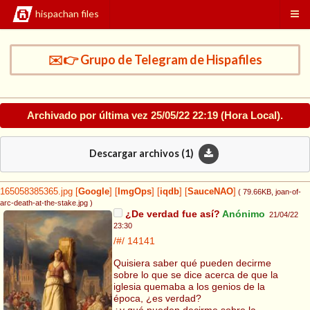
hispachan files
✉️👉 Grupo de Telegram de Hispafiles
Archivado por última vez
25/05/22 22:19
(Hora Local).
Descargar archivos (
1
)
165058385365.jpg
[
Google
]
[
ImgOps
]
[
iqdb
]
[
SauceNAO
]
( 79.66KB
, joan-of-
arc-death-at-the-stake.jpg
)
¿De verdad fue así?
Anónimo
21/04/22
23:30
/#/
14141
Quisiera saber qué pueden decirme
sobre lo que se dice acerca de que la
iglesia quemaba a los genios de la
época, ¿es verdad?
¿y qué pueden decirme sobre la