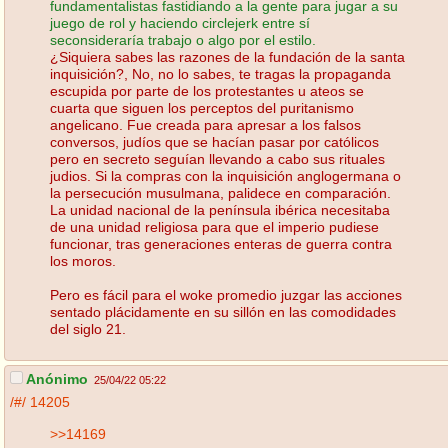
fundamentalistas fastidiando a la gente para jugar a su
juego de rol y haciendo circlejerk entre sí
seconsideraría trabajo o algo por el estilo.
¿Siquiera sabes las razones de la fundación de la santa
inquisición?, No, no lo sabes, te tragas la propaganda
escupida por parte de los protestantes u ateos se
cuarta que siguen los perceptos del puritanismo
angelicano. Fue creada para apresar a los falsos
conversos, judíos que se hacían pasar por católicos
pero en secreto seguían llevando a cabo sus rituales
judios. Si la compras con la inquisición anglogermana o
la persecución musulmana, palidece en comparación.
La unidad nacional de la península ibérica necesitaba
de una unidad religiosa para que el imperio pudiese
funcionar, tras generaciones enteras de guerra contra
los moros.
Pero es fácil para el woke promedio juzgar las acciones
sentado plácidamente en su sillón en las comodidades
del siglo 21.
Anónimo
25/04/22 05:22
/#/
14205
>>14169