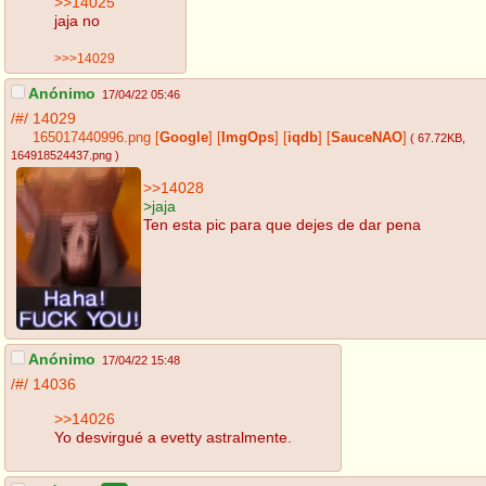
>>14025
jaja no
>>>14029
Anónimo
17/04/22 05:46
/#/
14029
165017440996.png
[
Google
]
[
ImgOps
]
[
iqdb
]
[
SauceNAO
]
( 67.72KB
,
164918524437.png
)
>>14028
>jaja
Ten esta pic para que dejes de dar pena
Anónimo
17/04/22 15:48
/#/
14036
>>14026
Yo desvirgué a evetty astralmente.