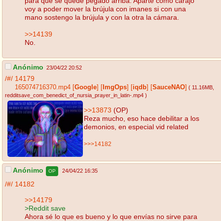
para que se quede pegado arriba. Aparte como carajo
voy a poder mover la brújula con imanes si con una
mano sostengo la brújula y con la otra la cámara.
>>14139
No.
Anónimo
23/04/22 20:52
/#/
14179
165074716370.mp4
[
Google
]
[
ImgOps
]
[
iqdb
]
[
SauceNAO
]
( 11.16MB
,
redditsave_com_benedict_of_nursia_prayer_in_latin-.mp4
)
>>13873
(OP)
Reza mucho, eso hace debilitar a los
demonios, en especial vid related
>>>14182
Anónimo
24/04/22 16:35
OP
/#/
14182
>>14179
>Reddit save
Ahora sé lo que es bueno y lo que envías no sirve para