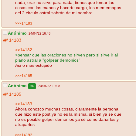
nada, orar no sirve para nada, tienes que tomar las
cosas con las manos y hacerte cargo, los mememagos
del 2 circulo astral sabrán de mi nombre.
>>>14183
Anónimo
24/04/22 16:48
/#/
14183
>>14182
>pensar que las oraciones no sirven pero si sirve ir al
plano astral a "golpear demonios"
Así o mas estúpido
>>>14185
Anónimo
24/04/22 19:08
OP
/#/
14185
>>14183
Ahora conozco muchas cosas, claramente la persona
que hizo este post ya no es la misma, si bien ya sé que
no es posible golper demonios ya sé como dañarlos y
atraparlos.
>>>14192