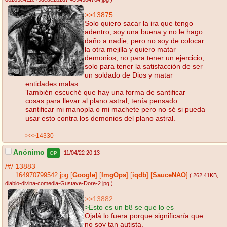
>>13875
Solo quiero sacar la ira que tengo
adentro, soy una buena y no le hago
daño a nadie, pero no soy de colocar
la otra mejilla y quiero matar
demonios, no para tener un ejercicio,
solo para tener la satisfacción de ser
un soldado de Dios y matar
entidades malas.
También escuché que hay una forma de santificar
cosas para llevar al plano astral, tenía pensado
santificar mi manopla o mi machete pero no sé si pueda
usar esto contra los demonios del plano astral.
>>>14330
Anónimo
11/04/22 20:13
OP
/#/
13883
164970799542.jpg
[
Google
]
[
ImgOps
]
[
iqdb
]
[
SauceNAO
]
( 262.41KB
,
diablo-divina-comedia-Gustave-Dore-2.jpg
)
>>13882
>Esto es un b8 se que lo es
Ojalá lo fuera porque significaría que
no soy tan autista.