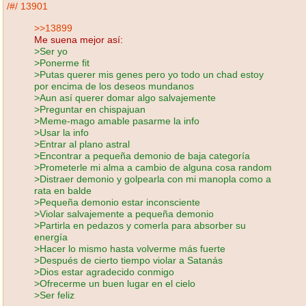
/#/
13901
>>13899
Me suena mejor así:
>Ser yo
>Ponerme fit
>Putas querer mis genes pero yo todo un chad estoy
por encima de los deseos mundanos
>Aun así querer domar algo salvajemente
>Preguntar en chispajuan
>Meme-mago amable pasarme la info
>Usar la info
>Entrar al plano astral
>Encontrar a pequeña demonio de baja categoría
>Prometerle mi alma a cambio de alguna cosa random
>Distraer demonio y golpearla con mi manopla como a
rata en balde
>Pequeña demonio estar inconsciente
>Violar salvajemente a pequeña demonio
>Partirla en pedazos y comerla para absorber su
energía
>Hacer lo mismo hasta volverme más fuerte
>Después de cierto tiempo violar a Satanás
>Dios estar agradecido conmigo
>Ofrecerme un buen lugar en el cielo
>Ser feliz