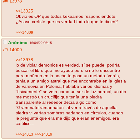
/#/
13978
>>13925
Obvio es OP que todos kekeamos respondiendote.
¿Acaso creíste que es verdad todo lo que te dicen?
>>>14009
Anónimo
16/04/22 06:15
/#/
14009
>>13978
lo de violar demonios es verdad, sí se puede, podría
buscar el libro que me ayudó pero si no lo encuentro
para mañana en la noche te paso un método. Verás,
tenía a un amigo astral que me encontraba en la iglesia
de varsovia en Polonia, hablaba varios idiomas y
"físicamente" se veía como un ser de luz normal, un día
me mostró un crucifijo que tenía una piedra
transparente al rededor decía algo como
"Grammatetramannaton" al ver a través de aquella
piedra vi varías sombras nadando en círculos, cuando
le pregunté qué era me dijo que eran enemigos, era
católico...
>>>14013
>>>14019