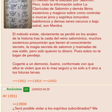
Pero, toda la información sobre La
Clavículas de Salomón y demás libros
esotericos y magicos sobre como controlar
e invocar jinns y espiritus inmundos
babilonicos y demas seres oscuros o bajo
astral, son Mentira.
El método existe, obviamente se perdió en los anales
de la historia tras la caida del reino salomónico, muchos
esotericos presumirán que tienen el conocimiento
secreto, la magia secreta de salomon y mamadas de
ese estilo, pero solo quieren tu dinero. Pues estos no te
bajan de pendejo.
Cogerte a un demonio, bueno, conformate con que
ellos te violen que es lo mas seguro y no solo a tí sino a
tus futuras larvas.
>>>13911
>>>13924
>>>14502
Anónimo
12/04/22 04:29
OP
/#/
13911
>>13908
¿Será posible violar a los espíritus subordinados? Me