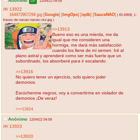
Anónimo
12/04/22 04:59
OP
/#/
13922
164973957294.jpg
[
Google
]
[
ImgOps
]
[
iqdb
]
[
SauceNAO
]
( 65.69KB
, 1-
frases-de-naruto-naruto-cke.jpg
)
>>13913
Bueno eso es una mierda, me da
igual que me consideren una
hormiga, me dará más satisfacción
cuando los llene de mi semen. Iré al
plano astral y aprenderé como ser más fuerte que un
subordinado, los absorberé para ir escalando.
>>13916
No quiero tener un ejercicio, solo quiero joder
demonios.
Escúchenme negros, voy a convertirme en violador de
demonios ¡De veraz!
>>>13924
Anónimo
12/04/22 04:59
/#/
13923
>>13920