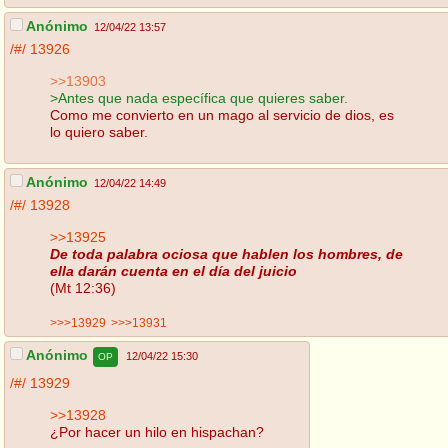
Anónimo
12/04/22 13:57
/#/
13926
>>13903
>Antes que nada específica que quieres saber.
Como me convierto en un mago al servicio de dios, es
lo quiero saber.
Anónimo
12/04/22 14:49
/#/
13928
>>13925
De toda palabra ociosa que hablen los hombres, de
ella darán cuenta en el día del juicio
(Mt 12:36)
>>>13929
>>>13931
Anónimo
12/04/22 15:30
OP
/#/
13929
>>13928
¿Por hacer un hilo en hispachan?