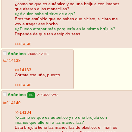
¿como se que es auténtico y no una brújula con imanes
que alteren a las manecillas?
>¿Alguien sabe si sirve de algo?
Eres tan estúpido que no sabes que hiciste, si claro me
voy a tragar ese bocho.
>¿Puedo atrapar más porquería en la misma brújula?
Depende de que tan estúpido seas
>>>14140
Anónimo
21/04/22 20:51
/#/
14139
>>14133
Córtate esa uña, puerco
>>>14140
Anónimo
21/04/22 22:45
OP
/#/
14140
>>14134
>¿como se que es auténtico y no una brújula con
imanes que alteren a las manecillas?
Esta brújula tiene las manecillas de plástico, el imán es