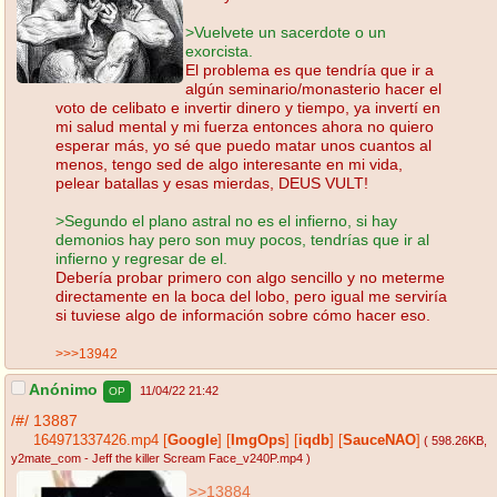
>Vuelvete un sacerdote o un
exorcista.
El problema es que tendría que ir a
algún seminario/monasterio hacer el
voto de celibato e invertir dinero y tiempo, ya invertí en
mi salud mental y mi fuerza entonces ahora no quiero
esperar más, yo sé que puedo matar unos cuantos al
menos, tengo sed de algo interesante en mi vida,
pelear batallas y esas mierdas, DEUS VULT!
>Segundo el plano astral no es el infierno, si hay
demonios hay pero son muy pocos, tendrías que ir al
infierno y regresar de el.
Debería probar primero con algo sencillo y no meterme
directamente en la boca del lobo, pero igual me serviría
si tuviese algo de información sobre cómo hacer eso.
>>>13942
Anónimo
11/04/22 21:42
OP
/#/
13887
164971337426.mp4
[
Google
]
[
ImgOps
]
[
iqdb
]
[
SauceNAO
]
( 598.26KB
,
y2mate_com - Jeff the killer Scream Face_v240P.mp4
)
>>13884