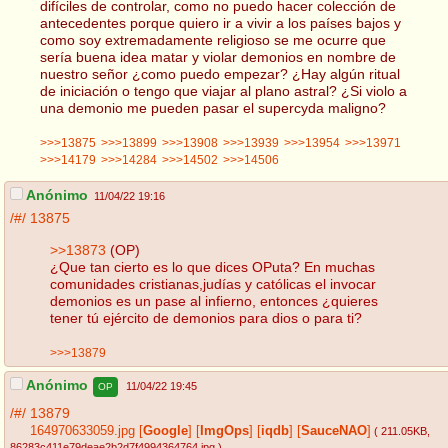
difíciles de controlar, como no puedo hacer colección de
antecedentes porque quiero ir a vivir a los países bajos y
como soy extremadamente religioso se me ocurre que
sería buena idea matar y violar demonios en nombre de
nuestro señor ¿como puedo empezar? ¿Hay algún ritual
de iniciación o tengo que viajar al plano astral? ¿Si violo a
una demonio me pueden pasar el supercyda maligno?
>>>13875
>>>13899
>>>13908
>>>13939
>>>13954
>>>13971
>>>14179
>>>14284
>>>14502
>>>14506
Anónimo
11/04/22 19:16
/#/
13875
>>13873
(OP)
¿Que tan cierto es lo que dices OPuta? En muchas
comunidades cristianas,judías y católicas el invocar
demonios es un pase al infierno, entonces ¿quieres
tener tú ejército de demonios para dios o para ti?
>>>13879
Anónimo
11/04/22 19:45
OP
/#/
13879
164970633059.jpg
[
Google
]
[
ImgOps
]
[
iqdb
]
[
SauceNAO
]
( 211.05KB
,
86283c411e79deae2b2d7f4994364764.jpg
)