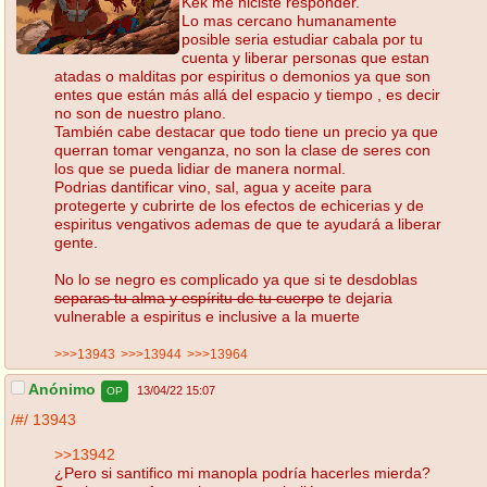
Kek me hiciste responder.
Lo mas cercano humanamente
posible seria estudiar cabala por tu
cuenta y liberar personas que estan
atadas o malditas por espiritus o demonios ya que son
entes que están más allá del espacio y tiempo , es decir
no son de nuestro plano.
También cabe destacar que todo tiene un precio ya que
querran tomar venganza, no son la clase de seres con
los que se pueda lidiar de manera normal.
Podrias dantificar vino, sal, agua y aceite para
protegerte y cubrirte de los efectos de echicerias y de
espiritus vengativos ademas de que te ayudará a liberar
gente.
No lo se negro es complicado ya que si te desdoblas
separas tu alma y espíritu de tu cuerpo
te dejaria
vulnerable a espiritus e inclusive a la muerte
>>>13943
>>>13944
>>>13964
Anónimo
13/04/22 15:07
OP
/#/
13943
>>13942
¿Pero si santifico mi manopla podría hacerles mierda?