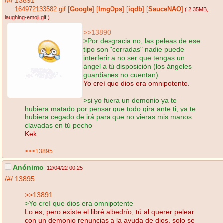
/#/
13891
164972133582.gif
[
Google
]
[
ImgOps
]
[
iqdb
]
[
SauceNAO
]
( 2.35MB
,
laughing-emoji.gif
)
>>13890
>Por desgracia no, las peleas de ese
tipo son "cerradas" nadie puede
interferir a no ser que tengas un
ángel a tú disposición (los ángeles
guardianes no cuentan)
Yo creí que dios era omnipotente.
>si yo fuera un demonio ya te
hubiera matado por pensar que todo gira ante ti, ya te
hubiera cegado de irá para que no vieras mis manos
clavadas en tú pecho
Kek.
>>>13895
Anónimo
12/04/22 00:25
/#/
13895
>>13891
>Yo creí que dios era omnipotente
Lo es, pero existe el libré albedrío, tú al querer pelear
con un demonio renuncias a la ayuda de dios, solo se