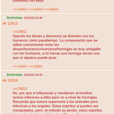
conformo con esos.
>>>13913
>>>13916
>>>13919
Anónimo
12/04/22 04:38
/#/
13913
>>13911
Opecito los dioses y demonios se divierten con los
humanos como pasatiempo. La comparación que se
utiliza comúnmente entre los
dioses/humanos=humanos/hormigas es muy amigable
con los humanos, si tú fueras una hormiga serías una
que ni siquiera puede picar.
>>>13915
>>>13922
Anónimo
12/04/22 04:45
/#/
13915
>>13913
No, por que si influencian y mantienen al hombre,
somos inferiores a ellos pero no a nivel de hormigas.
Recuerda que somos superiores a los animales pero
inferiores a los angeles. Estos espiritus si pueden ser
manipulados, pero, el método se perdio, estos espiritus