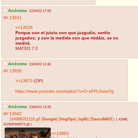
Anónimo
12/04/22 17:55
/#/
13931
>>13928
Porque con el juicio con que juzguéis, seréis
juzgados; y con la medida con que midáis, se os
medirá.
MATEO 7:2
Anónimo
13/04/22 11:46
/#/
13939
>>13873
(OP)
https://www.youtube.com/watch?v=O-sFPLGwwYg
Anónimo
13/04/22 14:35
/#/
13942
164986051118.gif
[
Google
]
[
ImgOps
]
[
iqdb
]
[
SauceNAO
]
( 1.42MB
,
162908369873.gif
)
>>13883