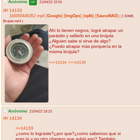
Anónimo
21/04/22 15:54
OP
/#/
14133
165055645352.mp4
[
Google
]
[
ImgOps
]
[
iqdb
]
[
SauceNAO
]
( 2.30MB
,
Brujula.mp4
)
Ahí lo tienen negros, logré atrapar un
parásito y sellarlo en una brújula
¿Alguien sabe si sirve de algo?
¿Puedo atrapar más porquería en la
misma brújula?
>>>14134
>>>14139
Anónimo
21/04/22 18:23
/#/
14134
>>14133
¿como lo lograste?¿por que?¿como sabemos que si
eres tú y no otro chanero que subió eso? También