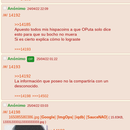
Anónimo
24/04/22 22:09
/#/
14192
>>14185
Apuesto todos mis hispacoins a que OPuta solo dice
esto para que su bocho no muera
Si es cierto explica cómo lo lograste
>>>14193
Anónimo
25/04/22 01:22
OP
/#/
14193
>>14192
La información que poseo no la compartiría con un
desconocido.
>>>14198
>>>14502
Anónimo
25/04/22 03:03
/#/
14198
165085580386.jpg
[
Google
]
[
ImgOps
]
[
iqdb
]
[
SauceNAO
]
( 15.83KB
,
133313333113333333333.jpg
)