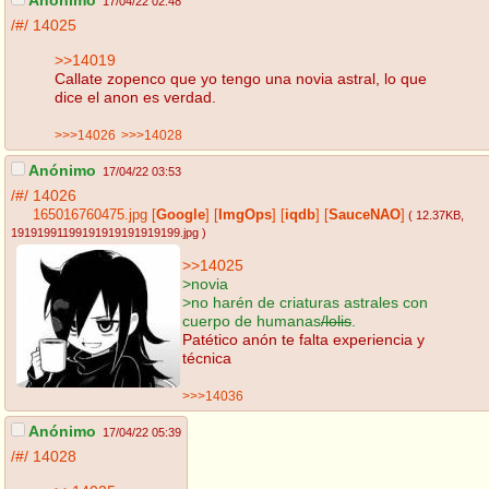
Anónimo
17/04/22 02:48
/#/
14025
>>14019
Callate zopenco que yo tengo una novia astral, lo que
dice el anon es verdad.
>>>14026
>>>14028
Anónimo
17/04/22 03:53
/#/
14026
165016760475.jpg
[
Google
]
[
ImgOps
]
[
iqdb
]
[
SauceNAO
]
( 12.37KB
,
19191991199191919191919199.jpg
)
>>14025
>novia
>no harén de criaturas astrales con
cuerpo de humanas
/lolis
.
Patético anón te falta experiencia y
técnica
>>>14036
Anónimo
17/04/22 05:39
/#/
14028