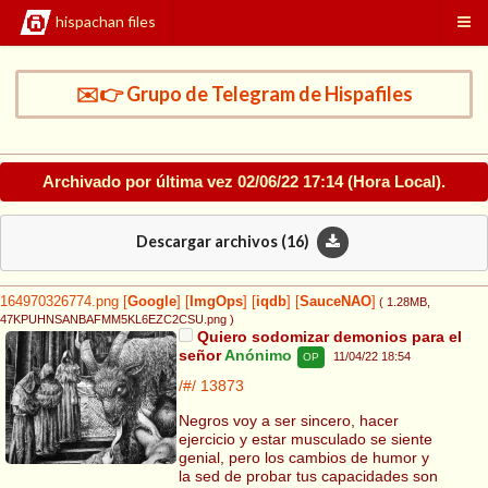
hispachan files
✉️👉 Grupo de Telegram de Hispafiles
Archivado por última vez
02/06/22 17:14
(Hora Local).
Descargar archivos (
16
)
164970326774.png
[
Google
]
[
ImgOps
]
[
iqdb
]
[
SauceNAO
]
( 1.28MB
,
47KPUHNSANBAFMM5KL6EZC2CSU.png
)
Quiero sodomizar demonios para el
señor
Anónimo
11/04/22 18:54
OP
/#/
13873
Negros voy a ser sincero, hacer
ejercicio y estar musculado se siente
genial, pero los cambios de humor y
la sed de probar tus capacidades son