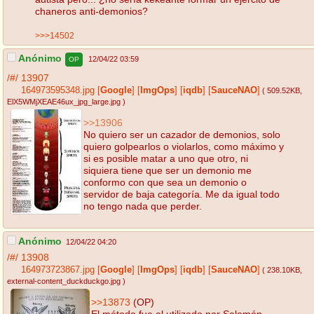
chaneros anti-demonios?
>>>14502
Anónimo
12/04/22 03:59
OP
/#/
13907
164973595348.jpg
[
Google
]
[
ImgOps
]
[
iqdb
]
[
SauceNAO
]
( 509.52KB
,
ElX5WMjXEAE46ux_jpg_large.jpg
)
>>13906
No quiero ser un cazador de demonios, solo
quiero golpearlos o violarlos, como máximo y
si es posible matar a uno que otro, ni
siquiera tiene que ser un demonio me
conformo con que sea un demonio o
servidor de baja categoría. Me da igual todo
no tengo nada que perder.
Anónimo
12/04/22 04:20
/#/
13908
164973723867.jpg
[
Google
]
[
ImgOps
]
[
iqdb
]
[
SauceNAO
]
( 238.10KB
,
external-content_duckduckgo.jpg
)
>>13873
(OP)
El método fue el utilizado por Salomón.