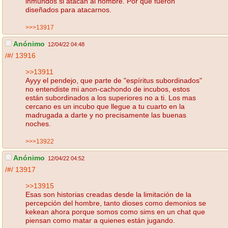
inmundos si atacan al hombre. Por que fueron
diseñados para atacarnos.
>>>13917
Anónimo
12/04/22 04:48
/#/
13916
>>13911
Ayyy el pendejo, que parte de "espíritus subordinados"
no entendiste mi anon-cachondo de incubos, estos
están subordinados a los superiores no a ti. Los mas
cercano es un incubo que llegue a tu cuarto en la
madrugada a darte y no precisamente las buenas
noches.
>>>13922
Anónimo
12/04/22 04:52
/#/
13917
>>13915
Esas son historias creadas desde la limitación de la
percepción del hombre, tanto dioses como demonios se
kekean ahora porque somos como sims en un chat que
piensan como matar a quienes están jugando.