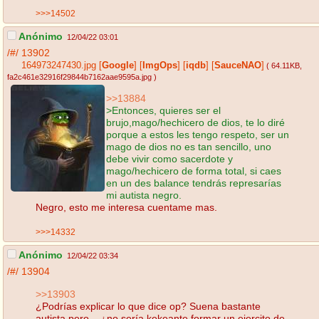
>>>14502
Anónimo
12/04/22 03:01
/#/
13902
164973247430.jpg
[
Google
]
[
ImgOps
]
[
iqdb
]
[
SauceNAO
]
( 64.11KB
,
fa2c461e32916f29844b7162aae9595a.jpg
)
>>13884
>Entonces, quieres ser el
brujo,mago/hechicero de dios, te lo diré
porque a estos les tengo respeto, ser un
mago de dios no es tan sencillo, uno
debe vivir como sacerdote y
mago/hechicero de forma total, si caes
en un des balance tendrás represarías
mi autista negro.
Negro, esto me interesa cuentame mas.
>>>14332
Anónimo
12/04/22 03:34
/#/
13904
>>13903
¿Podrías explicar lo que dice op? Suena bastante
autista pero... ¿no sería kekeante formar un ejercito de