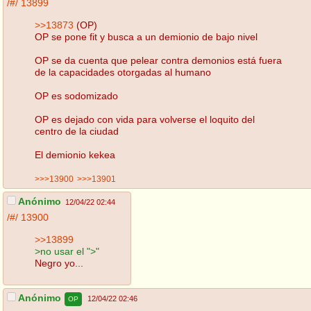
/#/
13899
>>13873
(OP)
OP se pone fit y busca a un demionio de bajo nivel
OP se da cuenta que pelear contra demonios está fuera
de la capacidades otorgadas al humano
OP es sodomizado
OP es dejado con vida para volverse el loquito del
centro de la ciudad
El demionio kekea
>>>13900
>>>13901
Anónimo
12/04/22 02:44
/#/
13900
>>13899
>no usar el ">"
Negro yo...
Anónimo
12/04/22 02:46
OP