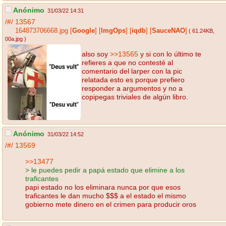
Anónimo
31/03/22 14:31
/#/
13567
164873706668.jpg
[
Google
]
[
ImgOps
]
[
iqdb
]
[
SauceNAO
]
( 61.24KB
,
00a.jpg
)
also soy
>>13565
y si con lo último te
refieres a que no contesté al
comentario del larper con la pic
relatada esto es porque prefiero
responder a argumentos y no a
copipegas triviales de algún libro.
Anónimo
31/03/22 14:52
/#/
13569
>>13477
> le puedes pedir a papá estado que elimine a los
traficantes
papi estado no los eliminara nunca por que esos
traficantes le dan mucho $$$ a el estado el mismo
gobierno mete dinero en el crimen para producir oros