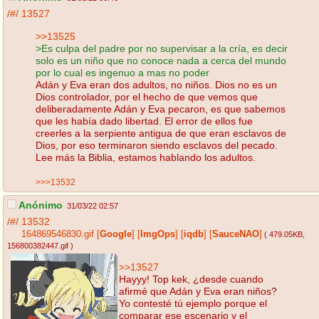
/#/
13527
>>13525
>Es culpa del padre por no supervisar a la cría, es decir
solo es un niño que no conoce nada a cerca del mundo
por lo cual es ingenuo a mas no poder
Adán y Eva eran dos adultos, no niños. Dios no es un
Dios controlador, por el hecho de que vemos que
deliberadamente Adán y Eva pecaron, es que sabemos
que les había dado libertad. El error de ellos fue
creerles a la serpiente antigua de que eran esclavos de
Dios, por eso terminaron siendo esclavos del pecado.
Lee más la Biblia, estamos hablando los adultos.
>>>13532
Anónimo
31/03/22 02:57
/#/
13532
164869546830.gif
[
Google
]
[
ImgOps
]
[
iqdb
]
[
SauceNAO
]
( 479.05KB
,
156800382447.gif
)
>>13527
Hayyy! Top kek, ¿desde cuando
afirmé que Adán y Eva eran niños?
Yo contesté tú ejemplo porque el
comparar ese escenario y el