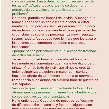
completo imbécil para detectar las consecuencias de
tus actos? ¿Acaso tus aciertos no se deben a tu
perspicacia para solucionar o anticiparte a un
problema?
No todos, grandísimo imbécil de la vida. Supongo que
todavía debes ser un adolescente o tener la edad
mental de uno porque cualquier persona con un poco
de andanza por la vida entiende el peso que tienen las
circunstancias sobre las personas. Es muy insensato
resumir todo a "gegegege todo lo malo que les pasa o
los errores que comenten se deben a su propia
insensatez"
>porque sabes perfectamente que la cagaste tratando
de victimizar al necio
Te respondí un ad hominem con otro ad hominem.
Realmente ese comentario que hiciste fue digno de un
niñato. Y jamás traté de victimizar al necio, eres tú
quien culpabiliza a alguien sin saber su historia y
haciendo alarde de tu inmensa soberbia te atreves a
llamar necio a los demás sin siquiera haberte puesto en
sus zapatos.
>eso es lo que tú llevas argumentando todo el hilo al
afirmar que las personas no tienen libre albedrío y que
somos esclavos de las circunstancias
No lo entiendes... Cada uno de nosotros es "esclavo"
de diferentes circunstancias y factores, algunas son
más o menos comunes pero es un proceso tan