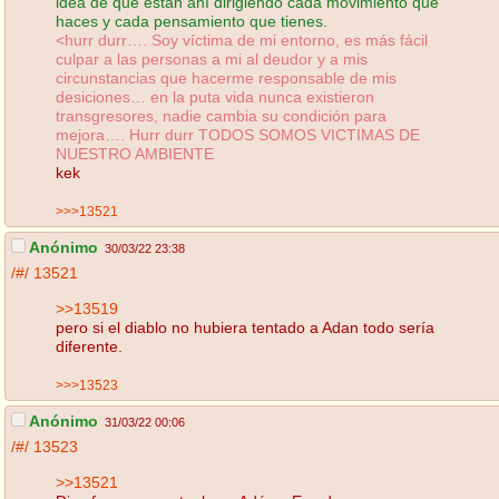
idea de que están ahí dirigiendo cada movimiento que
haces y cada pensamiento que tienes.
<hurr durr…. Soy víctima de mi entorno, es más fácil
culpar a las personas a mi al deudor y a mis
circunstancias que hacerme responsable de mis
desiciones… en la puta vida nunca existieron
transgresores, nadie cambia su condición para
mejora…. Hurr durr TODOS SOMOS VICTIMAS DE
NUESTRO AMBIENTE
kek
>>>13521
Anónimo
30/03/22 23:38
/#/
13521
>>13519
pero si el diablo no hubiera tentado a Adan todo sería
diferente.
>>>13523
Anónimo
31/03/22 00:06
/#/
13523
>>13521