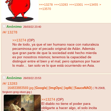
>>>13278
>>>13283
>>>13301
>>>13455
>
>>13570
Anónimo
26/03/22 23:40
/#/
13278
>>13274
(OP)
No de todo, ya que el ser humano nace con naturaleza
pecaminosa por el pecado original de Adán. Además
que gran parte de que la sociedad esté hecho mierda
es por nosotros mismos; tenemos la capacidad de
distinguir entre el bien y el mal; pero optamos por hacer
lo malo… tan solo ve lo que está ocurriendo en Asia.
Anónimo
26/03/22 23:53
/#/
13283
164833883569.jpg
[
Google
]
[
ImgOps
]
[
iqdb
]
[
SauceNAO
]
( 78.25KB
,
forgiven-greg-olsen.jpg
)
>>13274
(OP)
El diablo no tiene el poder para
obligarte a hacer algo, el solo incita