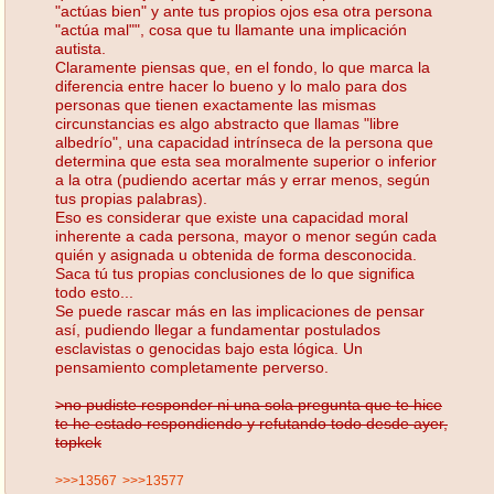
"actúas bien" y ante tus propios ojos esa otra persona
"actúa mal"", cosa que tu llamante una implicación
autista.
Claramente piensas que, en el fondo, lo que marca la
diferencia entre hacer lo bueno y lo malo para dos
personas que tienen exactamente las mismas
circunstancias es algo abstracto que llamas "libre
albedrío", una capacidad intrínseca de la persona que
determina que esta sea moralmente superior o inferior
a la otra (pudiendo acertar más y errar menos, según
tus propias palabras).
Eso es considerar que existe una capacidad moral
inherente a cada persona, mayor o menor según cada
quién y asignada u obtenida de forma desconocida.
Saca tú tus propias conclusiones de lo que significa
todo esto...
Se puede rascar más en las implicaciones de pensar
así, pudiendo llegar a fundamentar postulados
esclavistas o genocidas bajo esta lógica. Un
pensamiento completamente perverso.
>no pudiste responder ni una sola pregunta que te hice
te he estado respondiendo y refutando todo desde ayer,
topkek
>>>13567
>>>13577