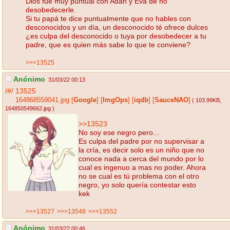
Dios fue muy puntual con Adán y Eva de no
desobedecerle.
Si tu papá te dice puntualmente que no hables con
desconocidos y un día, un desconocido té ofrece dulces
¿es culpa del desconocido o tuya por desobedecer a tu
padre, que es quien más sabe lo que te conviene?
>>>13525
Anónimo
31/03/22 00:13
/#/
13525
164868559041.jpg
[
Google
]
[
ImgOps
]
[
iqdb
]
[
SauceNAO
]
( 103.99KB
,
164850549662.jpg
)
>>13523
No soy ese negro pero...
Es culpa del padre por no supervisar a
la cría, es decir solo es un niño que no
conoce nada a cerca del mundo por lo
cual es ingenuo a mas no poder. Ahora
no se cual es tú problema con el otro
negro, yo solo quería contestar esto
kek
>>>13527
>>>13548
>>>13552
Anónimo
31/03/22 00:46