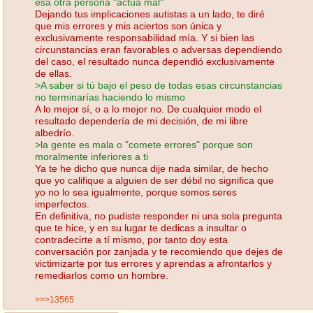
esa otra persona "actúa mal"
Dejando tus implicaciones autistas a un lado, te diré
que mis errores y mis aciertos son única y
exclusivamente responsabilidad mía. Y si bien las
circunstancias eran favorables o adversas dependiendo
del caso, el resultado nunca dependió exclusivamente
de ellas.
>A saber si tú bajo el peso de todas esas circunstancias
no terminarías haciendo lo mismo
A lo mejor sí, o a lo mejor no. De cualquier modo el
resultado dependería de mi decisión, de mi libre
albedrío.
>la gente es mala o "comete errores" porque son
moralmente inferiores a ti
Ya te he dicho que nunca dije nada similar, de hecho
que yo califique a alguien de ser débil no significa que
yo no lo sea igualmente, porque somos seres
imperfectos.
En definitiva, no pudiste responder ni una sola pregunta
que te hice, y en su lugar te dedicas a insultar o
contradecirte a tí mismo, por tanto doy esta
conversación por zanjada y te recomiendo que dejes de
victimizarte por tus errores y aprendas a afrontarlos y
remediarlos como un hombre.
>>>13565