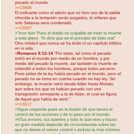
pecado al mundo
>>13506
El traficante como el adicto que no hizo uso de la salida
ofrecida a la tentación serán juzgados, tú infieres que
solo Satanas será condenado.
>>13507
>”hurr durr Pues el diablo es culpable de traer la muerte
a este plano. Yo diria que es el principio de todo mal“
Otro ímbécil que nunca se ha leído ni un capítulo bíblico
en si vida:
<
Romanos 5:12-14
“Por tanto, tal como el pecado
entró en el mundo por medio de un hombre, y por
medio del pecado la muerte, así también la muerte se
extendió a todos los hombres, porque todos pecaron.
Pues antes de la ley había pecado en el mundo, pero el
pecado no se toma en cuenta cuando no hay ley. Sin
embargo, la muerte reinó desde Adán hasta Moisés,
aun sobre los que no habían pecado con una
transgresión semejante a la de Adán, el cual es figura
de Aquel que había de venir.”
>>13517
>Sigue creyendo pues en la ilusión de que tienes el
control de tus acciones y de tu paso por el mundo.
>hTus errores, tus aciertos y todo lo que eres y haces
en gran medida depende de circunstancias sobre las
que no tienes el menor control o incluso la más mínima