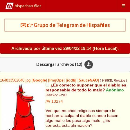
hispachan files
✉️👉 Grupo de Telegram de Hispafiles
Archivado por última vez
29/04/22 19:14
(Hora Local).
Descargar archivos (
12
)
164833562040.jpg
[
Google
]
[
ImgOps
]
[
iqdb
]
[
SauceNAO
]
( 9.98KB
, Rojo.jpg
)
¿Es correcto suponer que el diablo es
responsable de todo lo malo?
Anónimo
26/03/22 23:00
/#/
13274
Veo que muchos religiosos siempre le
hechan la culpa al diablo cuando hacen
algo mal o les pasa algo malo. ¿Es
correcta esta afirmacion?