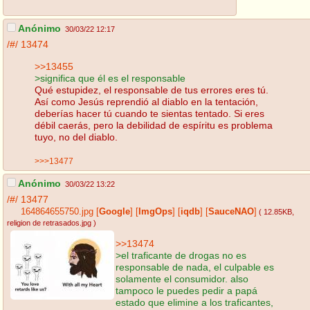
Anónimo
30/03/22 12:17
/#/
13474
>>13455
>significa que él es el responsable
Qué estupidez, el responsable de tus errores eres tú.
Así como Jesús reprendió al diablo en la tentación,
deberías hacer tú cuando te sientas tentado. Si eres
débil caerás, pero la debilidad de espíritu es problema
tuyo, no del diablo.
>>>13477
Anónimo
30/03/22 13:22
/#/
13477
164864655750.jpg
[
Google
]
[
ImgOps
]
[
iqdb
]
[
SauceNAO
]
( 12.85KB
,
religion de retrasados.jpg
)
>>13474
>el traficante de drogas no es
responsable de nada, el culpable es
solamente el consumidor. also
tampoco le puedes pedir a papá
estado que elimine a los traficantes,