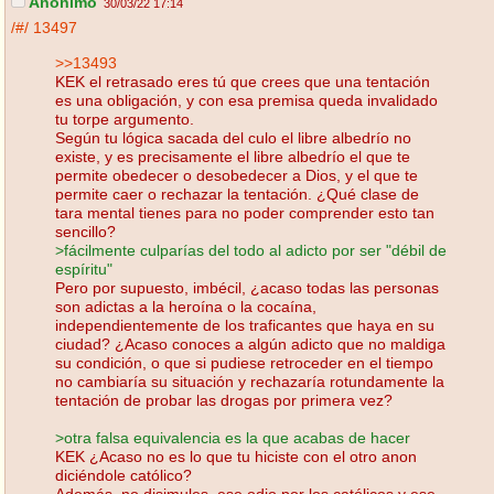
Anónimo
30/03/22 17:14
/#/
13497
>>13493
KEK el retrasado eres tú que crees que una tentación
es una obligación, y con esa premisa queda invalidado
tu torpe argumento.
Según tu lógica sacada del culo el libre albedrío no
existe, y es precisamente el libre albedrío el que te
permite obedecer o desobedecer a Dios, y el que te
permite caer o rechazar la tentación. ¿Qué clase de
tara mental tienes para no poder comprender esto tan
sencillo?
>fácilmente culparías del todo al adicto por ser "débil de
espíritu"
Pero por supuesto, imbécil, ¿acaso todas las personas
son adictas a la heroína o la cocaína,
independientemente de los traficantes que haya en su
ciudad? ¿Acaso conoces a algún adicto que no maldiga
su condición, o que si pudiese retroceder en el tiempo
no cambiaría su situación y rechazaría rotundamente la
tentación de probar las drogas por primera vez?
>otra falsa equivalencia es la que acabas de hacer
KEK ¿Acaso no es lo que tu hiciste con el otro anon
diciéndole católico?
Además, no disimules, ese odio por los católicos y ese