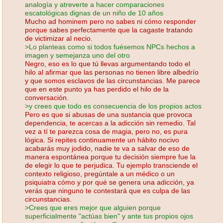
analogía y atreverte a hacer comparaciones
escatológicas dignas de un niño de 10 años
Mucho ad hominem pero no sabes ni cómo responder
porque sabes perfectamente que la cagaste tratando
de victimizar al necio.
>Lo planteas como si todos fuésemos NPCs hechos a
imagen y semejanza uno del otro
Negro, eso es lo que tú llevas argumentando todo el
hilo al afirmar que las personas no tienen libre albedrío
y que somos esclavos de las circunstancias. Me parece
que en este punto ya has perdido el hilo de la
conversación.
>y crees que todo es consecuencia de los propios actos
Pero es que si abusas de una sustancia que provoca
dependencia, te acercas a la adicción sin remedio. Tal
vez a tí te parezca cosa de magia, pero no, es pura
lógica. Si repites continuamente un hábito nocivo
acabarás muy jodido, nadie te va a salvar de eso de
manera espontánea porque tu decisión siempre fue la
de elegir lo que te perjudica. Tu ejemplo transciende el
contexto religioso, pregúntale a un médico o un
psiquiatra cómo y por qué se genera una adicción, ya
verás que ninguno te contestará que es culpa de las
circunstancias.
>Crees que eres mejor que alguien porque
superficialmente "actúas bien" y ante tus propios ojos