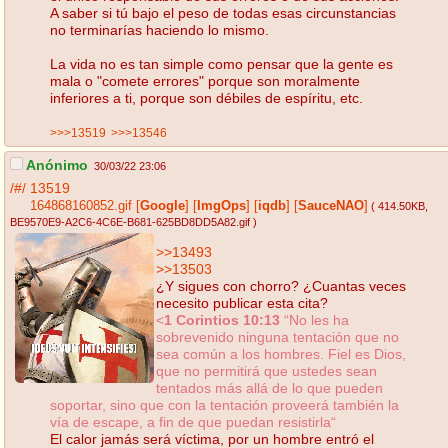
A saber si tú bajo el peso de todas esas circunstancias
no terminarías haciendo lo mismo.
La vida no es tan simple como pensar que la gente es
mala o "comete errores" porque son moralmente
inferiores a ti, porque son débiles de espíritu, etc.
>>>13519
>>>13546
Anónimo
30/03/22 23:06
/#/
13519
164868160852.gif
[
Google
]
[
ImgOps
]
[
iqdb
]
[
SauceNAO
]
( 414.50KB
,
BE9570E9-A2C6-4C6E-B681-625BD8DD5A82.gif
)
>>13493
>>13503
¿Y sigues con chorro? ¿Cuantas veces
necesito publicar esta cita?
<
1 Corintios 10:13
“No les ha
sobrevenido ninguna tentación que no
sea común a los hombres. Fiel es Dios,
que no permitirá que ustedes sean
tentados más allá de lo que pueden
soportar, sino que con la tentación proveerá también la
vía de escape, a fin de que puedan resistirla“
El calor jamás será víctima, por un hombre entró el