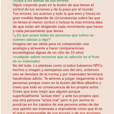
>culpa a los demás de sus errores
Sigue creyendo pues en la ilusión de que tienes el
control de tus acciones y de tu paso por el mundo.
Tus errores, tus aciertos y todo lo que eres y haces en
gran medida depende de circunstancias sobre las que
no tienes el menor control o incluso la más mínima idea
de que están ahí dirigiendo cada movimiento que haces
y cada pensamiento que tienes.
>¿Es que acaso todas las personas que sufren se
vuelven adictas a algo?
Imagina ser tan idiota para no comprender una
analogía y atreverte a hacer comparaciones
escatológicas dignas de un niño de 10 años.
>cualquier adicto reconoce que su adicción es el fruto
de su insensatez
No del todo. Lo planteas como si todos fuésemos NPCs
hechos a imagen y semejanza uno del otro, entonces
uno se desviara de la norma y por insensatez terminara
haciéndose adicto. Te atreves a juzgar ciegamente a las
personas porque crees en la ilusión del libre albedrío y
crees que todo es consecuencia de los propios actos.
Crees que eres mejor que alguien porque
superficialmente "actúas bien" y ante tus propios ojos
esa otra persona "actúa mal" pero ni por asomo te
pondrías en los zapatos de esa persona antes de dar
una opinión tan insensata e imprudente como que él es
el único responsable de sus errores o de sus acciones.