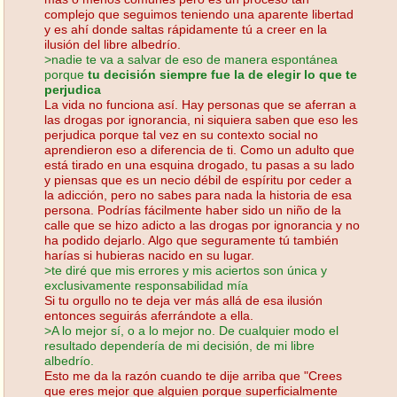
complejo que seguimos teniendo una aparente libertad
y es ahí donde saltas rápidamente tú a creer en la
ilusión del libre albedrío.
>nadie te va a salvar de eso de manera espontánea
porque
tu decisión siempre fue la de elegir lo que te
perjudica
La vida no funciona así. Hay personas que se aferran a
las drogas por ignorancia, ni siquiera saben que eso les
perjudica porque tal vez en su contexto social no
aprendieron eso a diferencia de ti. Como un adulto que
está tirado en una esquina drogado, tu pasas a su lado
y piensas que es un necio débil de espíritu por ceder a
la adicción, pero no sabes para nada la historia de esa
persona. Podrías fácilmente haber sido un niño de la
calle que se hizo adicto a las drogas por ignorancia y no
ha podido dejarlo. Algo que seguramente tú también
harías si hubieras nacido en su lugar.
>te diré que mis errores y mis aciertos son única y
exclusivamente responsabilidad mía
Si tu orgullo no te deja ver más allá de esa ilusión
entonces seguirás aferrándote a ella.
>A lo mejor sí, o a lo mejor no. De cualquier modo el
resultado dependería de mi decisión, de mi libre
albedrío.
Esto me da la razón cuando te dije arriba que "Crees
que eres mejor que alguien porque superficialmente