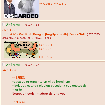
>>>13553
>>>13573
Anónimo
31/03/22 09:04
/#/
13553
164871745763.gif
[
Google
]
[
ImgOps
]
[
iqdb
]
[
SauceNAO
]
( 267.23KB
,
ee5c5f85620e1caa5f1a81213557c578.gif
)
>>13551
>>13552
>>>13557
Anónimo
31/03/22 09:32
/#/
13557
>>13553
>basa su argumento en el ad hominem
>lloriquea cuando alguien cuestiona sus gustos de
mierda
Negro, en serio, madura de una vez.
>>>13563