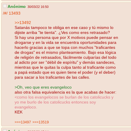
Anónimo
30/03/22 16:50
/#/
13493
>>13492
Satanás tampoco te obliga en ese caso y tú mismo lo
dijiste arriba "te tienta". ¿Ves como eres retrasado?
Si hay una persona que por X motivos puede pensar en
drogarse y en la vida se encuentra oportunidades para
hacerlo gracias a que se topa con muchos "traficantes
de drogas" es el mismo planteamiento. Bajo esa lógica
de religión de retrasados, fácilmente culparías del todo
al adicto por ser "débil de espíritu" y demás sandeces,
mientras que le quitas la culpa tanto al traficante como
a papá estado que es quien tiene el poder (y el deber)
para sacar a los traficantes de las calles.
>Oh, veo que eres evangeloco
also otra falsa equivalencia es la que acabas de hacer:
<como los evangelocos se burlan de los catolicucks y
yo me burlo de los catolicucks entonces soy
evangeloco.
KEK
>>>13497
>>>13519