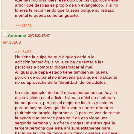
ardor que destilas es propio de un evangeloco. Y si no
lo eres te recomiendo que lo seas porque su retraso
mental te queda como un guante.
>>>13506
Anónimo
30/03/22 17:47
/#/
13503
>>13498
No tiene la culpa de que alguien ceda a la
adicción/tentación, sino la culpa de tentar a las
personas a comprar drogas/hacer el mal.
Al igual que papá estado tiene también su buena
porción de culpa al no intervenir para que el traficante
no se aproveche de la "debilidad" de los adictos.
En este ejemplo, de las 3 únicas personas que hay, la
única víctima es el adicto. Llámalo débil de espíritu o
como quieras, pero es el mejor de los tres y esto es
porque hay motivos que lo llevan a querer drogarse
(sufrimiento propio, ignorancia...) pero en vez de recibir
la ayuda que merece para salir de eso viene una
segunda persona y le ofrece drogas, mientras que la
tercera persona que está ahí supuestamente para
hacer de la vida de todos algo mejor observa sin hacer