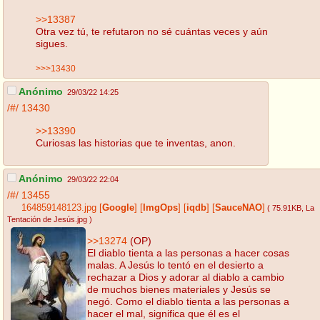
>>13387
Otra vez tú, te refutaron no sé cuántas veces y aún
sigues.
>>>13430
Anónimo
29/03/22 14:25
/#/
13430
>>13390
Curiosas las historias que te inventas, anon.
Anónimo
29/03/22 22:04
/#/
13455
164859148123.jpg
[
Google
]
[
ImgOps
]
[
iqdb
]
[
SauceNAO
]
( 75.91KB
, La
Tentación de Jesús.jpg
)
>>13274
(OP)
El diablo tienta a las personas a hacer cosas
malas. A Jesús lo tentó en el desierto a
rechazar a Dios y adorar al diablo a cambio
de muchos bienes materiales y Jesús se
negó. Como el diablo tienta a las personas a
hacer el mal, significa que él es el