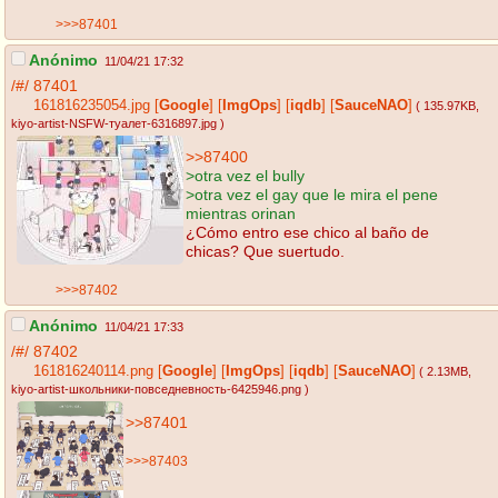
>>>87401
Anónimo
11/04/21 17:32
/#/
87401
161816235054.jpg
[
Google
]
[
ImgOps
]
[
iqdb
]
[
SauceNAO
]
( 135.97KB
,
kiyo-artist-NSFW-туалет-6316897.jpg
)
>>87400
>otra vez el bully
>otra vez el gay que le mira el pene
mientras orinan
¿Cómo entro ese chico al baño de
chicas? Que suertudo.
>>>87402
Anónimo
11/04/21 17:33
/#/
87402
161816240114.png
[
Google
]
[
ImgOps
]
[
iqdb
]
[
SauceNAO
]
( 2.13MB
,
kiyo-artist-школьники-повседневность-6425946.png
)
>>87401
>>>87403