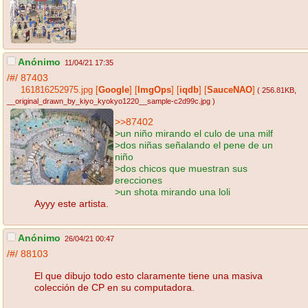
Anónimo
11/04/21 17:35
/#/
87403
161816252975.jpg
[
Google
]
[
ImgOps
]
[
iqdb
]
[
SauceNAO
]
( 256.81KB
,
__original_drawn_by_kiyo_kyokyo1220__sample-c2d99c.jpg
)
>>87402
>un niño mirando el culo de una milf
>dos niñas señalando el pene de un
niño
>dos chicos que muestran sus
erecciones
>un shota mirando una loli
Ayyy este artista.
Anónimo
26/04/21 00:47
/#/
88103
El que dibujo todo esto claramente tiene una masiva
colección de CP en su computadora.