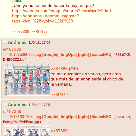
>also
¡Uno ya no se puede hacer la paja en paz!
https://yandex.com/images/search?text=kiyo%20art
https://danbooru.donmai.us/posts?
tags=kiyo_%28kyokyo1220%29
>>>87388
>>>87392
Anónimo
11/04/21 17:04
/#/
87388
161816066795.jpg
[
Google
]
[
ImgOps
]
[
iqdb
]
[
SauceNAO
]
( 363.67KB
,
DHEOZZZ.jpg
)
>>87385
(OP)
Yo me encontre en varios, pero creo
que más de un anon sería el chico de
la ventana.
>>>87389
Anónimo
11/04/21 17:05
/#/
87389
161816071052.jpg
[
Google
]
[
ImgOps
]
[
iqdb
]
[
SauceNAO
]
( 368.01KB
,
Ee9ngsWUEAEEkuc.jpg
)
>>87388