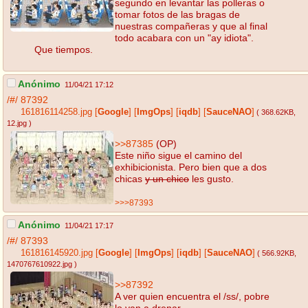
segundo en levantar las polleras o
tomar fotos de las bragas de
nuestras compañeras y que al final
todo acabara con un "ay idiota".
Que tiempos.
Anónimo
11/04/21 17:12
/#/
87392
161816114258.jpg
[
Google
]
[
ImgOps
]
[
iqdb
]
[
SauceNAO
]
( 368.62KB
,
12.jpg
)
>>87385
(OP)
Este niño sigue el camino del
exhibicionista. Pero bien que a dos
chicas
y un chico
les gusto.
>>>87393
Anónimo
11/04/21 17:17
/#/
87393
161816145920.jpg
[
Google
]
[
ImgOps
]
[
iqdb
]
[
SauceNAO
]
( 566.92KB
,
1470767610922.jpg
)
>>87392
A ver quien encuentra el /ss/, pobre
lo van a drenar.