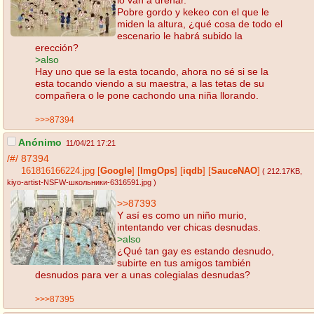
Pobre gordo y kekeo con el que le
miden la altura, ¿qué cosa de todo el
escenario le habrá subido la
erección?
>also
Hay uno que se la esta tocando, ahora no sé si se la
esta tocando viendo a su maestra, a las tetas de su
compañera o le pone cachondo una niña llorando.
>>>87394
Anónimo
11/04/21 17:21
/#/
87394
161816166224.jpg
[
Google
]
[
ImgOps
]
[
iqdb
]
[
SauceNAO
]
( 212.17KB
,
kiyo-artist-NSFW-школьники-6316591.jpg
)
>>87393
Y así es como un niño murio,
intentando ver chicas desnudas.
>also
¿Qué tan gay es estando desnudo,
subirte en tus amigos también
desnudos para ver a unas colegialas desnudas?
>>>87395