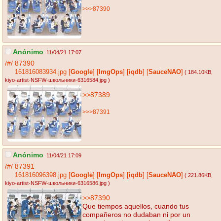
>>>87390
Anónimo
11/04/21 17:07
/#/
87390
161816083934.jpg
[
Google
]
[
ImgOps
]
[
iqdb
]
[
SauceNAO
]
( 184.10KB
,
kiyo-artist-NSFW-школьники-6316584.jpg
)
>>87389
>>>87391
Anónimo
11/04/21 17:09
/#/
87391
161816096398.jpg
[
Google
]
[
ImgOps
]
[
iqdb
]
[
SauceNAO
]
( 221.86KB
,
kiyo-artist-NSFW-школьники-6316586.jpg
)
>>87390
Que tiempos aquellos, cuando tus
compañeros no dudaban ni por un