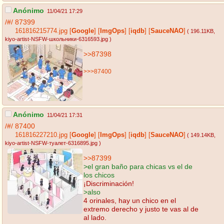
Anónimo
11/04/21 17:29
/#/
87399
161816215774.jpg
[
Google
]
[
ImgOps
]
[
iqdb
]
[
SauceNAO
]
( 196.11KB
,
kiyo-artist-NSFW-школьники-6316593.jpg
)
>>87398
>>>87400
Anónimo
11/04/21 17:31
/#/
87400
161816227210.jpg
[
Google
]
[
ImgOps
]
[
iqdb
]
[
SauceNAO
]
( 149.14KB
,
kiyo-artist-NSFW-туалет-6316895.jpg
)
>>87399
>el gran baño para chicas vs el de
los chicos
¡Discriminación!
>also
4 orinales, hay un chico en el
extremo derecho y justo te vas al de
al lado.