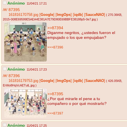
Anónimo
11/04/21 17:21
/#/
87395
161816170758.jpg
[
Google
]
[
ImgOps
]
[
iqdb
]
[
SauceNAO
]
( 270.36KB
,
2015-008E69599E5AEA4E381A7E79D80E69BBFE38188p5-0e7.jpg
)
>>87394
Diganme negritos, ¿ustedes fueron el
empujado o los que empujaban?
>>>87396
Anónimo
11/04/21 17:23
/#/
87396
161816179753.jpg
[
Google
]
[
ImgOps
]
[
iqdb
]
[
SauceNAO
]
( 426.05KB
,
ErWo8HqVcAETulL.jpg
)
>>87395
¿Por qué mirarle el pene a tu
compañero o por qué mostrarlo?
>>>87397
Anónimo
11/04/21 17:25