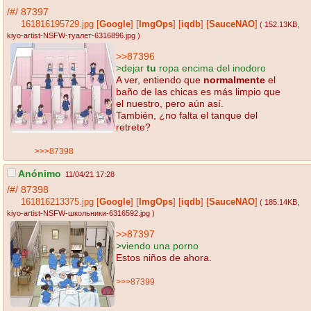
/#/
87397
161816195729.jpg
[
Google
]
[
ImgOps
]
[
iqdb
]
[
SauceNAO
]
( 152.13KB
,
kiyo-artist-NSFW-туалет-6316896.jpg
)
>>87396
>dejar
tu
ropa encima del inodoro
A ver, entiendo que
normalmente
el
baño de las chicas es más limpio que
el nuestro, pero aún así.
También, ¿no falta el tanque del
retrete?
>>>87398
Anónimo
11/04/21 17:28
/#/
87398
161816213375.jpg
[
Google
]
[
ImgOps
]
[
iqdb
]
[
SauceNAO
]
( 185.14KB
,
kiyo-artist-NSFW-школьники-6316592.jpg
)
>>87397
>viendo una porno
Estos niños de ahora.
>>>87399