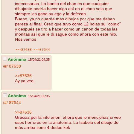
innecesarias. Lo bonito del chan es que cualquier
dibujante podría hacer algo así en el chan solo que
siempre les gana su ego y la defecan.
Bueno, ya no guarde mas dibujos por que me daban
pereza al final. Creo que tuvo como 12 hojas su "comic"
y después se tiro a hacer como un canon de todas las
monitas así que le di sague como ahora con este hilo.
Nos vemos
>>>87638
>>>87644
Anónimo
15/04/21 04:35
/#/
87638
>>87636
Ay ya veo.
Anónimo
15/04/21 05:35
/#/
87644
>>87636
Gracias por la info anon, ahora que lo mencionas si veo
esos horrores en la anatomía. La Isabela del dibujo de
más arriba tiene 4 dedos kek