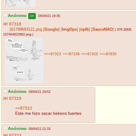
Anónimo
09/04/21 19:35
OP
/#/
87318
161799693121.png
[
Google
]
[
ImgOps
]
[
iqdb
]
[
SauceNAO
]
( 378.30KB
,
157404823982.png
)
>>>87323
>>>87339
>>>87426
>>>87635
Anónimo
09/04/21 19:52
/#/
87319
>>87312
Este me hizo sacar kekeos fuertes
Anónimo
09/04/21 21:33
/#/
87323