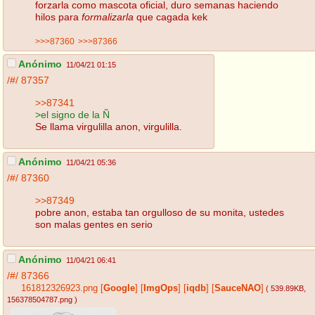
forzarla como mascota oficial, duro semanas haciendo
hilos para
formalizarla
que cagada kek
>>>87360
>>>87366
Anónimo
11/04/21 01:15
/#/
87357
>>87341
>el signo de la Ñ
Se llama virgulilla anon, virgulilla.
Anónimo
11/04/21 05:36
/#/
87360
>>87349
pobre anon, estaba tan orgulloso de su monita, ustedes
son malas gentes en serio
Anónimo
11/04/21 06:41
/#/
87366
161812326923.png
[
Google
]
[
ImgOps
]
[
iqdb
]
[
SauceNAO
]
( 539.89KB
,
156378504787.png
)