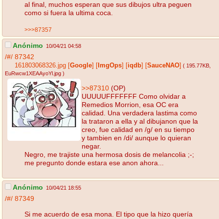
al final, muchos esperan que sus dibujos ultra peguen
como si fuera la ultima coca.
>>>87357
Anónimo
10/04/21 04:58
/#/
87342
161803068326.jpg
[
Google
]
[
ImgOps
]
[
iqdb
]
[
SauceNAO
]
( 195.77KB
,
EuRwcw1XEAAyoYl.jpg
)
>>87310
(OP)
UUUUUFFFFFFF Como olvidar a
Remedios Morrion, esa OC era
calidad. Una verdadera lastima como
la trataron a ella y al dibujanon que la
creo, fue calidad en /g/ en su tiempo
y tambien en /di/ aunque lo quieran
negar.
Negro, me trajiste una hermosa dosis de melancolia ;-;
me pregunto donde estara ese anon ahora...
Anónimo
10/04/21 18:55
/#/
87349
Si me acuerdo de esa mona. El tipo que la hizo quería