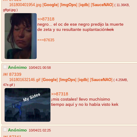
161800401954.jpg
[
Google
]
[
ImgOps
]
[
iqdb
]
[
SauceNAO
]
( 11.36KB
,
gffgd.jpg
)
>>87318
negro... el oc de ese negro predijo la muerte
de zeta y su resultante suplantación
kek
>>>87635
Anónimo
10/04/21 00:58
/#/
87339
161801632146.gif
[
Google
]
[
ImgOps
]
[
iqdb
]
[
SauceNAO
]
( 4.25MB
,
47e.gif
)
>>87318
¡mis costales! llevo muchísimo
tiempo aquí y no lo había visto kek
Anónimo
10/04/21 02:25