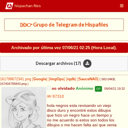
hispachan files
✉️👉 Grupo de Telegram de Hispafiles
Archivado por última vez
07/06/21 02:25
(Hora Local).
Descargar archivos (
17
)
161799672341.png
[
Google
]
[
ImgOps
]
[
iqdb
]
[
SauceNAO
]
( 583.04KB
,
157404795843.png
)
oc olvidado
Anónimo
09/04/21 19:32
OP
/#/
87310
hola negros esta revisando un viejo
disco duro y encontré estos dibujos
que hizo un negro hace un tiempo y
no me acuerdo si estos son todos los
dibujos o me hacen falta así que venia