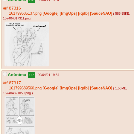
09/04/21 19:34
OP
/#/
87316
161799685137.png
[
Google
]
[
ImgOps
]
[
iqdb
]
[
SauceNAO
]
( 588.95KB
,
157404817311.png
)
Anónimo
09/04/21 19:34
OP
/#/
87317
161799689560.png
[
Google
]
[
ImgOps
]
[
iqdb
]
[
SauceNAO
]
( 1.56MB
,
157404821059.png
)