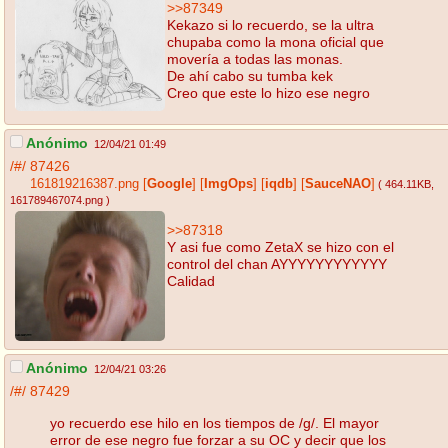
>>87349
Kekazo si lo recuerdo, se la ultra
chupaba como la mona oficial que
movería a todas las monas.
De ahí cabo su tumba kek
Creo que este lo hizo ese negro
Anónimo
12/04/21 01:49
/#/
87426
161819216387.png
[
Google
]
[
ImgOps
]
[
iqdb
]
[
SauceNAO
]
( 464.11KB
,
161789467074.png
)
>>87318
Y asi fue como ZetaX se hizo con el
control del chan AYYYYYYYYYYYY
Calidad
Anónimo
12/04/21 03:26
/#/
87429
yo recuerdo ese hilo en los tiempos de /g/. El mayor
error de ese negro fue forzar a su OC y decir que los