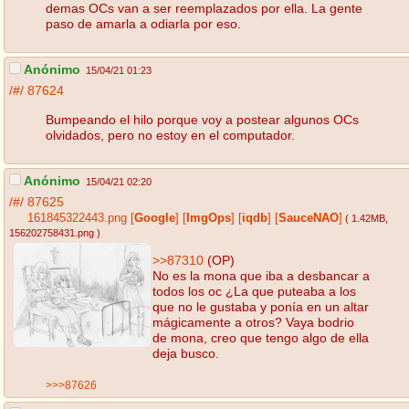
demas OCs van a ser reemplazados por ella. La gente
paso de amarla a odiarla por eso.
Anónimo
15/04/21 01:23
/#/
87624
Bumpeando el hilo porque voy a postear algunos OCs
olvidados, pero no estoy en el computador.
Anónimo
15/04/21 02:20
/#/
87625
161845322443.png
[
Google
]
[
ImgOps
]
[
iqdb
]
[
SauceNAO
]
( 1.42MB
,
156202758431.png
)
>>87310
(OP)
No es la mona que iba a desbancar a
todos los oc ¿La que puteaba a los
que no le gustaba y ponía en un altar
mágicamente a otros? Vaya bodrio
de mona, creo que tengo algo de ella
deja busco.
>>>87626