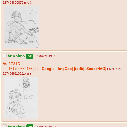
157404809072.png
)
Anónimo
09/04/21 19:33
OP
/#/
87315
161799682486.png
[
Google
]
[
ImgOps
]
[
iqdb
]
[
SauceNAO
]
( 521.70KB
,
157404811832.png
)
Anónimo