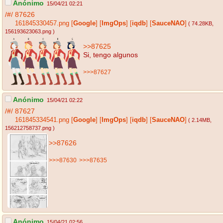
Anónimo
15/04/21 02:21
/#/
87626
161845330457.png
[
Google
]
[
ImgOps
]
[
iqdb
]
[
SauceNAO
]
( 74.28KB
,
156193623063.png
)
>>87625
Si, tengo algunos
>>>87627
Anónimo
15/04/21 02:22
/#/
87627
161845334541.png
[
Google
]
[
ImgOps
]
[
iqdb
]
[
SauceNAO
]
( 2.14MB
,
156212758737.png
)
>>87626
>>>87630
>>>87635
Anónimo
15/04/21 02:56