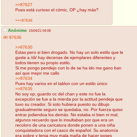
>>87627
Pues está curioso el cómic, OP ¿hay más?
>>>87636
Anónimo
15/04/21 04:08
/#/
87636
>>87630
Estas pero si bien drogado. No hay un solo estilo que le
guste a /di/ hay decenas de ejemplares diferentes y
todos tienen su propio estilo.
Si me pongo pendejo con lo de se ha ido me gano ban
así que mejor me callo
>>87634
Pues hay varios en el tablon con un estilo único
>>87635
No soy op, guardo oc del chan y este no fue la
excepción se fue a la mierda por la actitud pendeja que
tuvo su creador. Si solo hubiera puesto su dibujo
gradualmente seguro se quedaba, no. Por fuerza quiso
entrar jodiendoa los demás. No estaba ni bien ni mal,
algunos recuerdo que lo insultaban por que era un
recoloro de una caricatura donde ponen a una niña
conquistadora con el casco de español. Su anatomía
era pobre y tenia muy mala maña de hacer poses