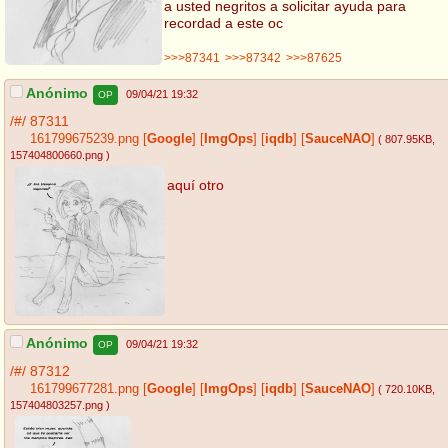
a usted negritos a solicitar ayuda para
recordad a este oc
>>>87341
>>>87342
>>>87625
Anónimo
09/04/21 19:32
OP
/#/
87311
161799675239.png
[
Google
]
[
ImgOps
]
[
iqdb
]
[
SauceNAO
]
( 807.95KB
,
157404800660.png
)
aquí otro
Anónimo
09/04/21 19:32
OP
/#/
87312
161799677281.png
[
Google
]
[
ImgOps
]
[
iqdb
]
[
SauceNAO
]
( 720.10KB
,
157404803257.png
)