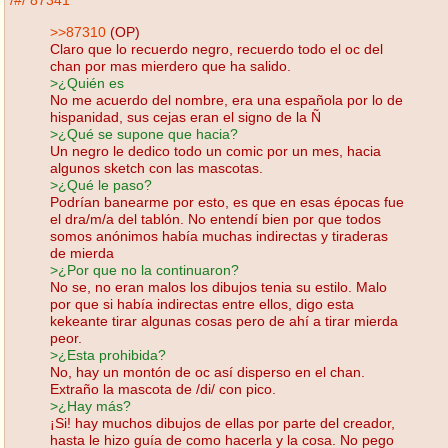
/#/
87341
>>87310
(OP)
Claro que lo recuerdo negro, recuerdo todo el oc del
chan por mas mierdero que ha salido.
>¿Quién es
No me acuerdo del nombre, era una española por lo de
hispanidad, sus cejas eran el signo de la Ñ
>¿Qué se supone que hacia?
Un negro le dedico todo un comic por un mes, hacia
algunos sketch con las mascotas.
>¿Qué le paso?
Podrían banearme por esto, es que en esas épocas fue
el dra/m/a del tablón. No entendí bien por que todos
somos anónimos había muchas indirectas y tiraderas
de mierda
>¿Por que no la continuaron?
No se, no eran malos los dibujos tenia su estilo. Malo
por que si había indirectas entre ellos, digo esta
kekeante tirar algunas cosas pero de ahí a tirar mierda
peor.
>¿Esta prohibida?
No, hay un montón de oc así disperso en el chan.
Extraño la mascota de /di/ con pico.
>¿Hay más?
¡Si! hay muchos dibujos de ellas por parte del creador,
hasta le hizo guía de como hacerla y la cosa. No pego