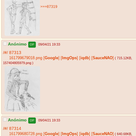
>>>87319
Anónimo
09/04/21 19:33
OP
/#/
87313
161799679018.png
[
Google
]
[
ImgOps
]
[
iqdb
]
[
SauceNAO
]
( 715.12KB
,
157404805979.png
)
Anónimo
09/04/21 19:33
OP
/#/
87314
161799680728.png
[
Google
]
[
ImgOps
]
[
iqdb
]
[
SauceNAO
]
( 640.68KB
,