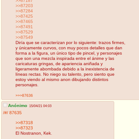
>>87187
>>87203
>>87284
>>87425
>>87465
>>87491
>>87529
>>87549
Diría que se caracterizan por lo siguiente: trazos firmes,
y únicamente curvos, con muy pocos detalles que dan
forma a la figura, un único tipo de pincel, y personajes
que son una mezcla inspirada entre el ánime y las
caricaturas gringas, de apariencia aniñada y
ligeramente abombada debido a la inexistencia de
líneas rectas. No niego su talento, pero siento que
estoy viendo al mismo anon dibujando distintos
personajes.
>>>87636
Anónimo
15/04/21 04:03
/#/
87635
>>87318
>>87323
El Nostranon, Kek.