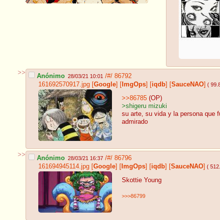
>>
Anónimo
/#/
86792
28/03/21 10:01
161692570917.jpg
[
Google
]
[
ImgOps
]
[
iqdb
]
[
SauceNAO
]
( 99.
>>86785
(OP)
>shigeru mizuki
su arte, su vida y la persona que 
admirado
>>
Anónimo
/#/
86796
28/03/21 16:37
161694945114.jpg
[
Google
]
[
ImgOps
]
[
iqdb
]
[
SauceNAO
]
( 512
Skottie Young
>>>86799