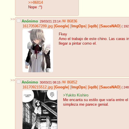
>>86814
Nope :^)
>>
Anónimo
/#/
86836
29/03/21 23:14
161705967289.jpg
[
Google
]
[
ImgOps
]
[
iqdb
]
[
SauceNAO
]
( 192
Fkey
Amo el trabajo de este chino. Las caras i
llegar a pintar como el.
>>
Anónimo
/#/
86852
30/03/21 08:15
161709215512.jpg
[
Google
]
[
ImgOps
]
[
iqdb
]
[
SauceNAO
]
( 248
>Yukito Kishiro
Me encanta su estilo que varía entre e
simpleza me parece genial.