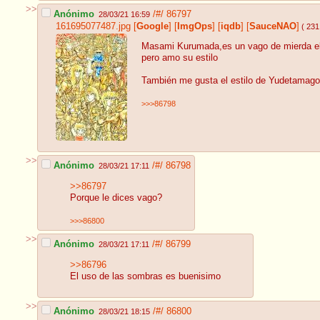
>>
Anónimo
/#/
86797
28/03/21 16:59
161695077487.jpg
[
Google
]
[
ImgOps
]
[
iqdb
]
[
SauceNAO
]
( 231
Masami Kurumada,es un vago de mierda el c
pero amo su estilo
También me gusta el estilo de Yudetamago
>>>86798
>>
Anónimo
/#/
86798
28/03/21 17:11
>>86797
Porque le dices vago?
>>>86800
>>
Anónimo
/#/
86799
28/03/21 17:11
>>86796
El uso de las sombras es buenisimo
>>
Anónimo
/#/
86800
28/03/21 18:15