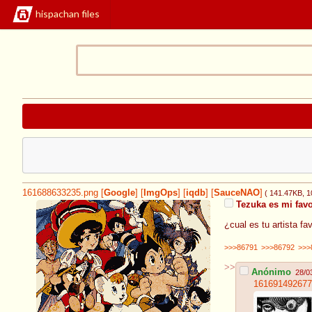
hispachan files
161688633235.png
[
Google
]
[
ImgOps
]
[
iqdb
]
[
SauceNAO
]
( 141.47KB
, 
Tezuka es mi favo
¿cual es tu artista fa
>>>86791
>>>86792
>>>
>>
Anónimo
28/0
161691492677