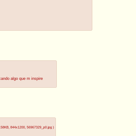
ando algo que m inspire
.58KB
, 844x1200
, 56967329_p0.jpg
)