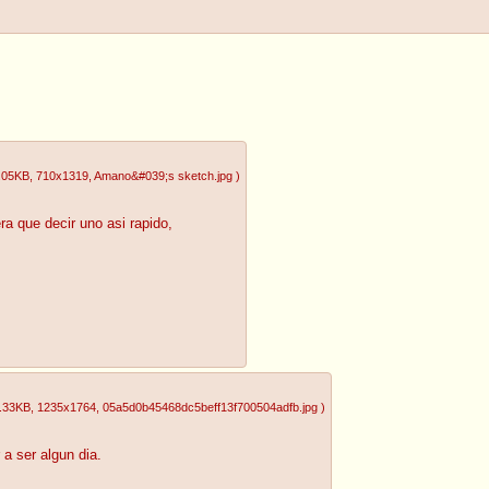
.05KB
, 710x1319
, Amano&#039;s sketch.jpg
)
ra que decir uno asi rapido,
.33KB
, 1235x1764
, 05a5d0b45468dc5beff13f700504adfb.jpg
)
 a ser algun dia.