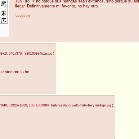
Junji Ito. Y no porque sus mangas sean extraños, sino porque su esti
llegar. Definitivamente mi favorito, no hay otro.
>>>86809
89KB
, 540x378
, fa20100924b1a.jpg
)
fue siempre lo he
.96KB
, 1920x1080
, 188-1889988_ihatefairyland-wall5-hate-fairyland-ge.jpg
)