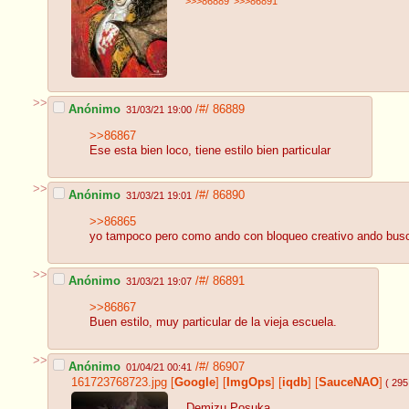
>>>86889
>>>86891
>>
Anónimo
/#/
86889
31/03/21 19:00
>>86867
Ese esta bien loco, tiene estilo bien particular
>>
Anónimo
/#/
86890
31/03/21 19:01
>>86865
yo tampoco pero como ando con bloqueo creativo ando busc
>>
Anónimo
/#/
86891
31/03/21 19:07
>>86867
Buen estilo, muy particular de la vieja escuela.
>>
Anónimo
/#/
86907
01/04/21 00:41
161723768723.jpg
[
Google
]
[
ImgOps
]
[
iqdb
]
[
SauceNAO
]
( 295
Demizu Posuka