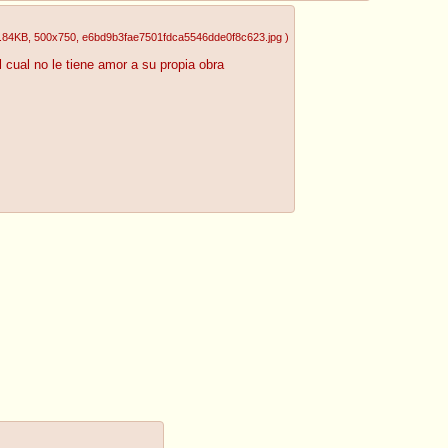
.84KB
, 500x750
, e6bd9b3fae7501fdca5546dde0f8c623.jpg
)
ual no le tiene amor a su propia obra