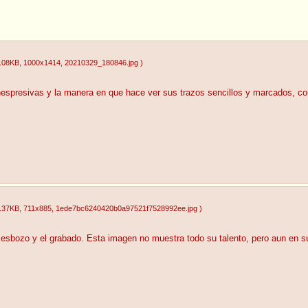
.08KB
, 1000x1414
, 20210329_180846.jpg
)
nespresivas y la manera en que hace ver sus trazos sencillos y marcados, co
.37KB
, 711x885
, 1ede7bc6240420b0a97521f7528992ee.jpg
)
l esbozo y el grabado. Esta imagen no muestra todo su talento, pero aun en s