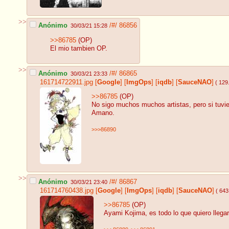
>>
Anónimo
/#/
86856
30/03/21 15:28
>>86785
(OP)
El mio tambien OP.
>>
Anónimo
/#/
86865
30/03/21 23:33
161714722911.jpg
[
Google
]
[
ImgOps
]
[
iqdb
]
[
SauceNAO
]
( 129
>>86785
(OP)
No sigo muchos muchos artistas, pero si tuvie
Amano.
>>>86890
>>
Anónimo
/#/
86867
30/03/21 23:40
161714760438.jpg
[
Google
]
[
ImgOps
]
[
iqdb
]
[
SauceNAO
]
( 643
>>86785
(OP)
Ayami Kojima, es todo lo que quiero llegar