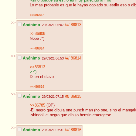
>sino porque su estilo es muy parecido al mío
Lo mas probable es que le hayas copiado su estilo eso o di
>>>86813
>>
Anónimo
/#/
86813
29/03/21 06:07
>>86809
Nope :^)
>>>86814
>>
Anónimo
/#/
86814
29/03/21 06:53
>>86813
>:^)
Di en el clavo.
>>>86816
>>
Anónimo
/#/
86815
29/03/21 07:15
>>86785
(OP)
-El negro que dibuja one punch man (no one, sino el mangak
-shindoll el negro que dibujo hensin emergerse
>>
Anónimo
/#/
86816
29/03/21 07:31