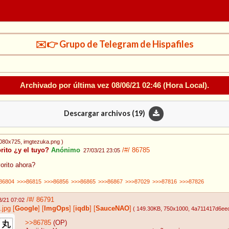
✉️👉 Grupo de Telegram de Hispafiles
Archivado por última vez
08/06/21 02:46
(Hora Local).
Descargar archivos (
19
)
1080x725
, imgtezuka.png
)
rito ¿y el tuyo?
Anónimo
/#/
86785
27/03/21 23:05
vorito ahora?
86804
>>>86815
>>>86856
>>>86865
>>>86867
>>>87029
>>>87816
>>>87826
/#/
86791
3/21 07:02
.jpg
[
Google
]
[
ImgOps
]
[
iqdb
]
[
SauceNAO
]
( 149.30KB
, 750x1000
, 4a711417d6ee
>>86785
(OP)