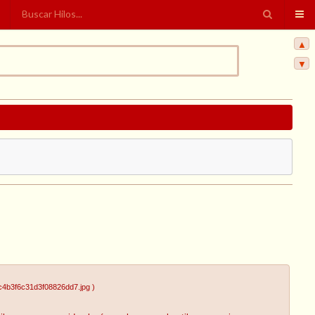
▲
▼
c4b3f6c31d3f08826dd7.jpg
)