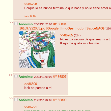
>>86798
Porque lo es,nunca termina lo que hace y no le tiene amor 
>>>86807
>>
Anónimo
/#/
86804
28/03/21 23:08
161697292083.jpg
[
Google
]
[
ImgOps
]
[
iqdb
]
[
SauceNAO
]
( 256
>>86785
(OP)
No estoy seguro de que sea mi artist
Kago me gusta muchísimo.
>>
Anónimo
/#/
86807
29/03/21 03:06
>>86800
Kek se parece a mi
>>
Anónimo
/#/
86809
29/03/21 04:06
>>86791