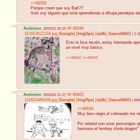
>>86593
Porque creen que soy Bait??
Solo soy alguien que está aprendiendo a dibujar,pendejos d
>>
Anónimo
/#/
86596
23/03/21 20:10
161653022159.jpg
[
Google
]
[
ImgOps
]
[
iqdb
]
[
SauceNAO
]
( 2.
Esto lo hice recién, estoy intentando ap
un nivel muy básico.
>>>86602
>>>86603
>>
Anónimo
/#/
86602
23/03/21 21:27
161653485439.jpg
[
Google
]
[
ImgOps
]
[
iqdb
]
[
SauceNAO
]
( 699
>>86596
Muy bien negro,el coloreado me re
Pic related son unos personajes qu
hermano el femboy shota dragon"