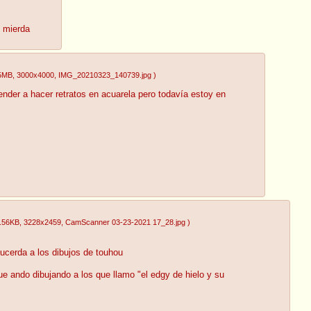
e mierda
15MB
, 3000x4000
, IMG_20210323_140739.jpg
)
render a hacer retratos en acuarela pero todavía estoy en
.56KB
, 3228x2459
, CamScanner 03-23-2021 17_28.jpg
)
ucerda a los dibujos de touhou
e ando dibujando a los que llamo "el edgy de hielo y su