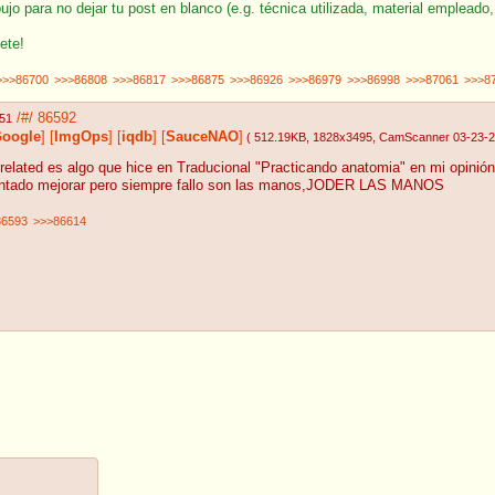
jo para no dejar tu post en blanco (e.g. técnica utilizada, material empleado,
ete!
>>>86700
>>>86808
>>>86817
>>>86875
>>>86926
>>>86979
>>>86998
>>>87061
>>>8
/#/
86592
:51
oogle
]
[
ImgOps
]
[
iqdb
]
[
SauceNAO
]
( 512.19KB
, 1828x3495
, CamScanner 03-23-2
 related es algo que hice en Traducional "Practicando anatomia" en mi opini
entado mejorar pero siempre fallo son las manos,JODER LAS MANOS
86593
>>>86614