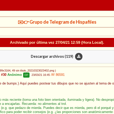
✉️👉 Grupo de Telegram de Hispafiles
Archivado por última vez
27/04/21 12:59
(Hora Local).
Descargar archivos (
119
)
699x3164
, 49 sin título_20210323023402.png
)
 #30
Anónimo
/#/
86591
23/03/21 16:45
OP
ite de bumps.) Aquí puedes postear tus dibujos que no se ajusten al tema de 
o más reciente (toma una foto bien orientada, iluminada y ligera). No despropó
e a encajarlas. Recuerda: no alimentes al trol.
vo (e.g. que pedazo de mierda. Puedes decir que es mierda, pero di el porqué 
fico para poder recibir consejos (e.g. ¿las proporciones son anatómicamente 