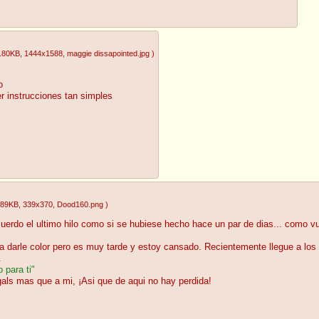
.80KB
, 1444x1588
, maggie dissapointed.jpg
)
o
r instrucciones tan simples
.89KB
, 339x370
, Dood160.png
)
uerdo el ultimo hilo como si se hubiese hecho hace un par de dias... como vu
 a darle color pero es muy tarde y estoy cansado. Recientemente llegue a los m
.
 para ti"
gals mas que a mi, ¡Asi que de aqui no hay perdida!