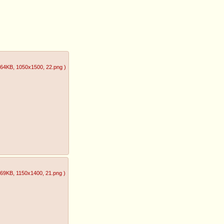
.64KB
, 1050x1500
, 22.png
)
.69KB
, 1150x1400
, 21.png
)