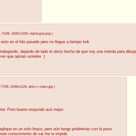
1.71KB
, 1600x1200
, reiprtygud.png
)
r esto en el hilo pasado pero no llegue a tiempo kek
y trabajando, dejando de lado el obvio hecho de que soy una mierda para dibu
ver que opinan ustedes :)
.77KB
, 2048x1228
, akko x mako.jpg
)
erior. Pero bueno respondo acá mejor.
aplique en un solo brazo, pero aún tengo problemas con la pose.
-nulo conocimiento de sai me lo impide.