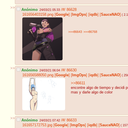
>>
Anónimo
/#/
86628
24/03/21 05:33
161656403158.png
[
Google
]
[
ImgOps
]
[
iqdb
]
[
SauceNAO
]
( 2.
>>>86643
>>>86768
>>
Anónimo
/#/
86630
24/03/21 06:04
161656588050.png
[
Google
]
[
ImgOps
]
[
iqdb
]
[
SauceNAO
]
( 25
>>86611
encontre algo de tiempo y decidi p
mas y darle algo de color
>>
Anónimo
/#/
86633
24/03/21 07:42
161657172753.jpg
[
Google
]
[
ImgOps
]
[
iqdb
]
[
SauceNAO
]
( 157