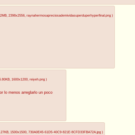
12MB
, 2398x2556
, raynahermosapreciosademividasuperduperhyperfinal.png
)
6.80KB
, 1600x1200
, reiyeh.png
)
or lo menos arreglarlo un poco
.27KB
, 1500x1500
, 730A0E45-61D5-40C9-821E-8CFD33FBA72A.jpg
)