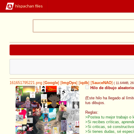
hispachan files
161651795221.png
[
Google
]
[
ImgOps
]
[
iqdb
]
[
SauceNAO
]
( 11.64MB
, 2
Hilo de dibujo aleatorio
(Este hilo ha llegado al lím
tus dibujos.
Reglas:
>Postea tu mejor trabajo o l
>Si recibes críticas, aprend
>Si criticas, sé constructi
>Si tienes dudas, sé especí