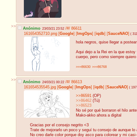
>>
Anónimo
/#/
86611
23/03/21 23:52
161654352710.png
[
Google
]
[
ImgOps
]
[
iqdb
]
[
SauceNAO
]
( 31
hola negros, quise llegar a postea
Aqui dejo a la Rei en la que esto
cuerpo, pero como siempre quiero 
>>>86630
>>>86768
>>
Anónimo
/#/
86613
24/03/21 00:22
161654535545.jpg
[
Google
]
[
ImgOps
]
[
iqdb
]
[
SauceNAO
]
( 197
>>86591
(OP)
>>86462
(Tú)
>>86523
No sé por qué borraron el hilo ant
Mako-akko ahora a digital
Gracias por el consejo negrito <3
Trate de mejorarlo un poco y seguí tu consejo de aunque lo 
No creo darle color porque doy asco para colorear y mi casi