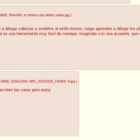
66KB
, 564x846
, lo minimo uqe debes saber.jpg
)
e a dibujar cabezas y modelos al estilo loomis, luego aprendes a dibujar los p
ue es una herramienta muy facil de manejar, imagínate con una acuarela, que e
.46KB
, 2256x2354
, IMG_20210320_140405~3.jpg
)
n bien las caras pero estoy