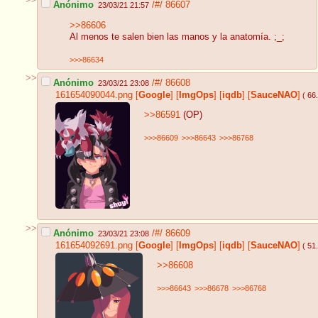
>>
Anónimo
/#/
86607
23/03/21 21:57
>>86606
Al menos te salen bien las manos y la anatomía. ;_;
>>>86634
>>
Anónimo
/#/
86608
23/03/21 23:08
161654090044.png
[
Google
]
[
ImgOps
]
[
iqdb
]
[
SauceNAO
]
( 66
>>86591
(OP)
>>>86609
>>>86643
>>>86768
>>
Anónimo
/#/
86609
23/03/21 23:08
161654092691.png
[
Google
]
[
ImgOps
]
[
iqdb
]
[
SauceNAO
]
( 51
>>86608
>>>86643
>>>86678
>>>86768