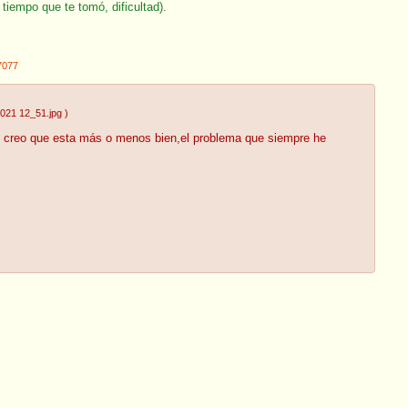
 tiempo que te tomó, dificultad).
7077
021 12_51.jpg
)
ón creo que esta más o menos bien,el problema que siempre he