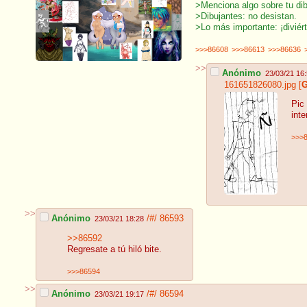
>Menciona algo sobre tu dibu
>Dibujantes: no desistan.
>Lo más importante: ¡diviért
>>>86608
>>>86613
>>>86636
>>
Anónimo
23/03/21 16
161651826080.jpg
[
G
Pic
int
>>>
>>
Anónimo
/#/
86593
23/03/21 18:28
>>86592
Regresate a tú hiló bite.
>>>86594
>>
Anónimo
/#/
86594
23/03/21 19:17