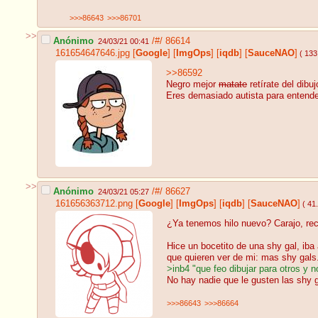
>>>86643
>>>86701
>>
Anónimo
/#/
86614
24/03/21 00:41
161654647646.jpg
[
Google
]
[
ImgOps
]
[
iqdb
]
[
SauceNAO
]
( 133
>>86592
Negro mejor
matate
retírate del dibuj
Eres demasiado autista para entende
>>
Anónimo
/#/
86627
24/03/21 05:27
161656363712.png
[
Google
]
[
ImgOps
]
[
iqdb
]
[
SauceNAO
]
( 41
¿Ya tenemos hilo nuevo? Carajo, rec
Hice un bocetito de una shy gal, iba
que quieren ver de mi: mas shy gals
>inb4 "que feo dibujar para otros y no
No hay nadie que le gusten las shy 
>>>86643
>>>86664