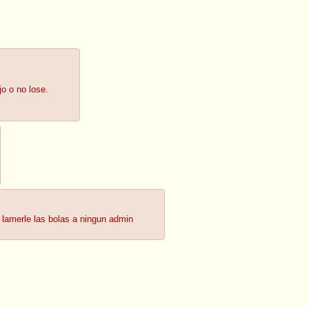
jo o no lose.
 lamerle las bolas a ningun admin