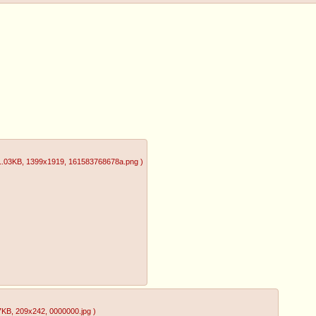
1.03KB
, 1399x1919
, 161583768678a.png
)
7KB
, 209x242
, 0000000.jpg
)