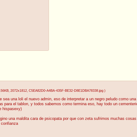
.56KB
, 2072x1812
, C5EA82D0-A4BA-435F-BE32-D8E1DBA78338.jpg
)
e sea una loli el nuevo admin, eso de interpretar a un negro peludo como un
 para el tablon, y todos sabemos como termina eso, hay todo un cementerio
e hispasexy)
magino una maldita cara de psicopata por que con zeta sufrimos muchas cosas
 confianza