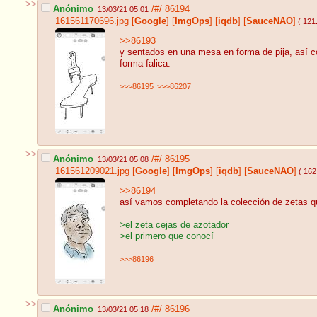
>>
Anónimo
/#/
86194
13/03/21 05:01
161561170696.jpg
[
Google
]
[
ImgOps
]
[
iqdb
]
[
SauceNAO
]
( 121
>>86193
y sentados en una mesa en forma de pija, así 
forma falica.
>>>86195
>>>86207
>>
Anónimo
/#/
86195
13/03/21 05:08
161561209021.jpg
[
Google
]
[
ImgOps
]
[
iqdb
]
[
SauceNAO
]
( 162
>>86194
así vamos completando la colección de zetas 
>el zeta cejas de azotador
>el primero que conocí
>>>86196
>>
Anónimo
/#/
86196
13/03/21 05:18