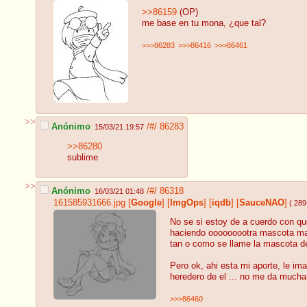
>>86159
(OP)
me base en tu mona, ¿que tal?
>>>86283
>>>86416
>>>86461
>>
Anónimo
/#/
86283
15/03/21 19:57
>>86280
sublime
>>
Anónimo
/#/
86318
16/03/21 01:48
161585931666.jpg
[
Google
]
[
ImgOps
]
[
iqdb
]
[
SauceNAO
]
( 289
No se si estoy de a cuerdo con qu
haciendo ooooooootra mascota mas
tan o como se llame la mascota d
Pero ok, ahi esta mi aporte, le i
heredero de el ... no me da mucha
>>>86460