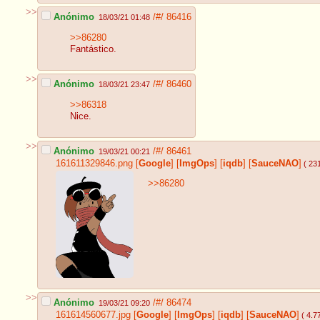
>>
Anónimo
/#/
86416
18/03/21 01:48
>>86280
Fantástico.
>>
Anónimo
/#/
86460
18/03/21 23:47
>>86318
Nice.
>>
Anónimo
/#/
86461
19/03/21 00:21
161611329846.png
[
Google
]
[
ImgOps
]
[
iqdb
]
[
SauceNAO
]
( 23
>>86280
>>
Anónimo
/#/
86474
19/03/21 09:20
161614560677.jpg
[
Google
]
[
ImgOps
]
[
iqdb
]
[
SauceNAO
]
( 4.7