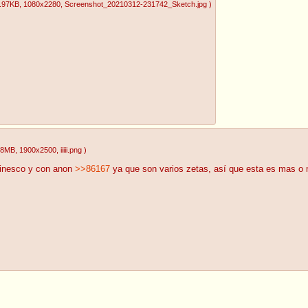
.97KB
, 1080x2280
, Screenshot_20210312-231742_Sketch.jpg
)
18MB
, 1900x2500
, iiiii.png
)
linesco y con anon
>>86167
ya que son varios zetas, así que esta es mas o 