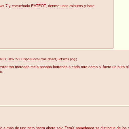
dows 7 y escuchado EATEOT, denme unos minutos y hare
76KB
, 289x259
, HispaNuevoZetaONoseQuePutas.png
)
estar tan mareado mela pasaba borrando a cada rato como si fuera un puto niñ
o.
do a más de uno pero hasta ahora solo ZetaX
namefagea
se distingue de los 