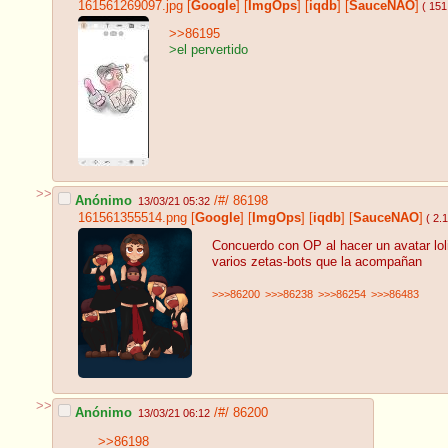
161561269097.jpg
[
Google
]
[
ImgOps
]
[
iqdb
]
[
SauceNAO
]
( 151
>>86195
>el pervertido
>>
Anónimo
/#/
86198
13/03/21 05:32
161561355514.png
[
Google
]
[
ImgOps
]
[
iqdb
]
[
SauceNAO
]
( 2.
Concuerdo con OP al hacer un avatar lo
varios zetas-bots que la acompañan
>>>86200
>>>86238
>>>86254
>>>86483
>>
Anónimo
/#/
86200
13/03/21 06:12
>>86198