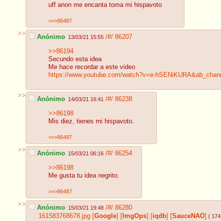
uff anon me encanta toma mi hispavoto
>>>86487
>>
Anónimo
/#/
86207
13/03/21 15:55
>>86194
Secundo esta idea
Me hace recordar a este video
https://www.youtube.com/watch?v=e-hSENiKURA&ab_chan
>>
Anónimo
/#/
86238
14/03/21 16:41
>>86198
Mis diez, tienes mi hispavoto.
>>>86487
>>
Anónimo
/#/
86254
15/03/21 06:16
>>86198
Me gusta tu idea negrito.
>>>86487
>>
Anónimo
/#/
86280
15/03/21 19:48
161583768678.jpg
[
Google
]
[
ImgOps
]
[
iqdb
]
[
SauceNAO
]
( 174