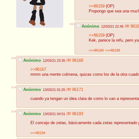
>>86159
(OP)
Propongo que sea una much
>>
Anónimo
/#/
861
12/03/21 22:45
>>86159
(OP)
Kek, parece la refu, pero y
>>>86168
>>>86198
>>
Anónimo
/#/
86168
12/03/21 23:35
>>86167
mmm una mente colmena, quizas como los de la otra cuadra e
>>
Anónimo
/#/
86171
13/03/21 01:25
cuando ya tengan un idea clara de como lo van a representa
>>
Anónimo
/#/
86193
13/03/21 04:51
El concejo de zetas, básicamente cada zetas representado po
>>>86194