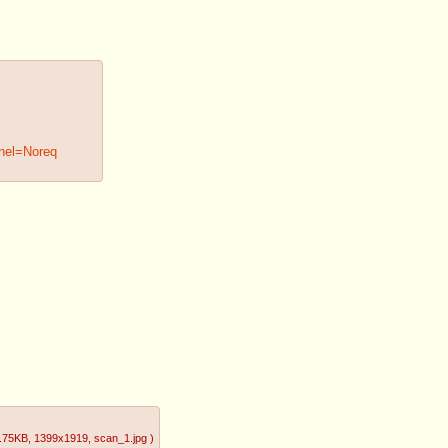
nel=Noreq
.75KB
, 1399x1919
, scan_1.jpg
)