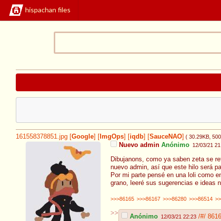
hispachan files
161558378851.jpg
[
Google
]
[
ImgOps
]
[
iqdb
]
[
SauceNAO
]
( 30.29KB
, 50
Nuevo admin
Anónimo
12/03/21 21
Dibujanons, como ya saben zeta se ret
nuevo admin, así que este hilo será pa
Por mi parte pensé en una loli como e
grano, leeré sus sugerencias e ideas 
>>>86165
>>>86167
>>>86280
>>>86514
>>
>>
Anónimo
/#/
861
12/03/21 22:23