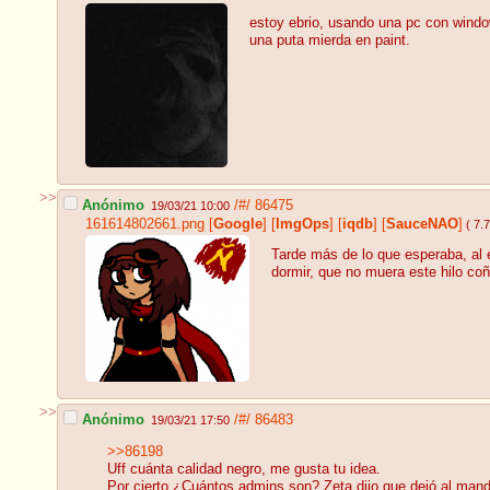
estoy ebrio, usando una pc con win
una puta mierda en paint.
>>
Anónimo
/#/
86475
19/03/21 10:00
161614802661.png
[
Google
]
[
ImgOps
]
[
iqdb
]
[
SauceNAO
]
( 7.
Tarde más de lo que esperaba, al 
dormir, que no muera este hilo coñ
>>
Anónimo
/#/
86483
19/03/21 17:50
>>86198
Uff cuánta calidad negro, me gusta tu idea.
Por cierto ¿Cuántos admins son? Zeta dijo que dejó al man