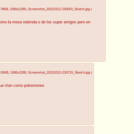
.78KB
, 1080x2280
, Screenshot_20210312-230054_Sketch.jpg
)
como la mesa redonda o de los super amigos pero en
.93KB
, 1080x2280
, Screenshot_20210312-230715_Sketch.jpg
)
que irían como pokemones