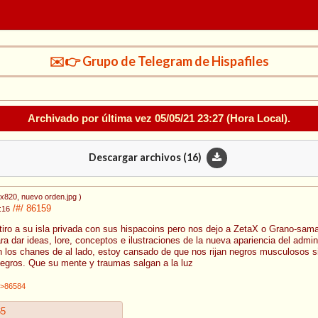
✉️👉 Grupo de Telegram de Hispafiles
Archivado por última vez
05/05/21 23:27
(Hora Local).
Descargar archivos (
16
)
0x820
, nuevo orden.jpg
)
/#/
86159
:16
iro a su isla privada con sus hispacoins pero nos dejo a ZetaX o Grano-sama 
ra dar ideas, lore, conceptos e ilustraciones de la nueva apariencia del admin
n los chanes de al lado, estoy cansado de que nos rijan negros musculosos si
negros. Que su mente y traumas salgan a la luz
>86584
65