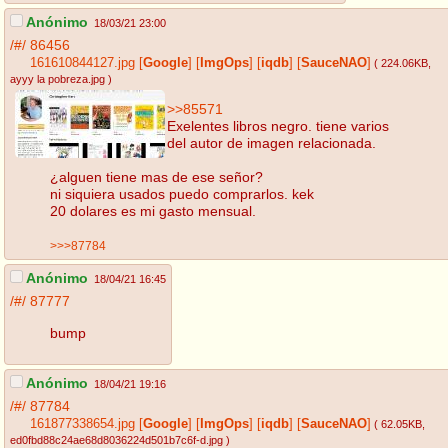
Anónimo
18/03/21 23:00
/#/
86456
161610844127.jpg
[
Google
]
[
ImgOps
]
[
iqdb
]
[
SauceNAO
]
( 224.06KB
,
ayyy la pobreza.jpg
)
>>85571
Exelentes libros negro. tiene varios
del autor de imagen relacionada.
¿alguen tiene mas de ese señor?
ni siquiera usados puedo comprarlos. kek
20 dolares es mi gasto mensual.
>>>87784
Anónimo
18/04/21 16:45
/#/
87777
bump
Anónimo
18/04/21 19:16
/#/
87784
161877338654.jpg
[
Google
]
[
ImgOps
]
[
iqdb
]
[
SauceNAO
]
( 62.05KB
,
ed0fbd88c24ae68d8036224d501b7c6f-d.jpg
)