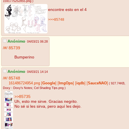
1591775252855.png
)
encontre esto en el 4
>>>85748
Anónimo
04/03/21 06:28
/#/
85739
Bumperino
Anónimo
04/03/21 14:14
/#/
85748
161486724954.png
[
Google
]
[
ImgOps
]
[
iqdb
]
[
SauceNAO
]
( 927.74KB
,
Doxy - Doxy's Notes; Cel Shading Tips.png
)
>>85735
Uh, esto me sirve. Gracias negrito.
No sé si les sirva, pero aquí les dejo.