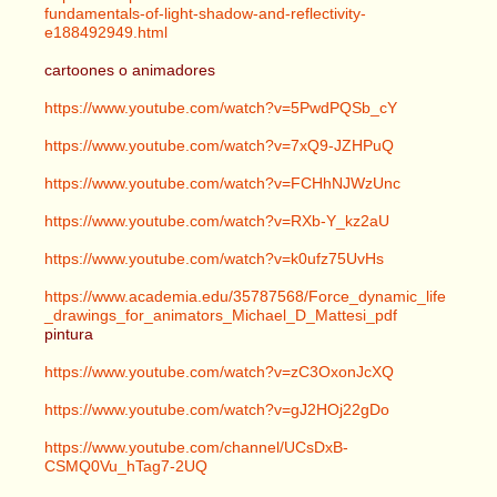
fundamentals-of-light-shadow-and-reflectivity-
e188492949.html
cartoones o animadores
https://www.youtube.com/watch?v=5PwdPQSb_cY
https://www.youtube.com/watch?v=7xQ9-JZHPuQ
https://www.youtube.com/watch?v=FCHhNJWzUnc
https://www.youtube.com/watch?v=RXb-Y_kz2aU
https://www.youtube.com/watch?v=k0ufz75UvHs
https://www.academia.edu/35787568/Force_dynamic_life
_drawings_for_animators_Michael_D_Mattesi_pdf
pintura
https://www.youtube.com/watch?v=zC3OxonJcXQ
https://www.youtube.com/watch?v=gJ2HOj22gDo
https://www.youtube.com/channel/UCsDxB-
CSMQ0Vu_hTag7-2UQ