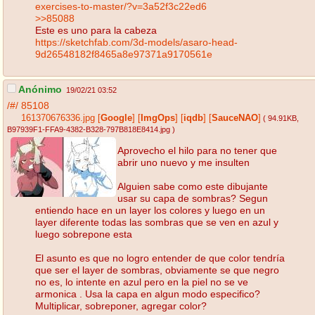
exercises-to-master/?v=3a52f3c22ed6
>>85088
Este es uno para la cabeza
https://sketchfab.com/3d-models/asaro-head-
9d26548182f8465a8e97371a9170561e
Anónimo
19/02/21 03:52
/#/
85108
161370676336.jpg
[
Google
]
[
ImgOps
]
[
iqdb
]
[
SauceNAO
]
( 94.91KB
,
B97939F1-FFA9-4382-B328-797B818E8414.jpg
)
Aprovecho el hilo para no tener que
abrir uno nuevo y me insulten
Alguien sabe como este dibujante
usar su capa de sombras? Segun
entiendo hace en un layer los colores y luego en un
layer diferente todas las sombras que se ven en azul y
luego sobrepone esta
El asunto es que no logro entender de que color tendría
que ser el layer de sombras, obviamente se que negro
no es, lo intente en azul pero en la piel no se ve
armonica . Usa la capa en algun modo especifico?
Multiplicar, sobreponer, agregar color?