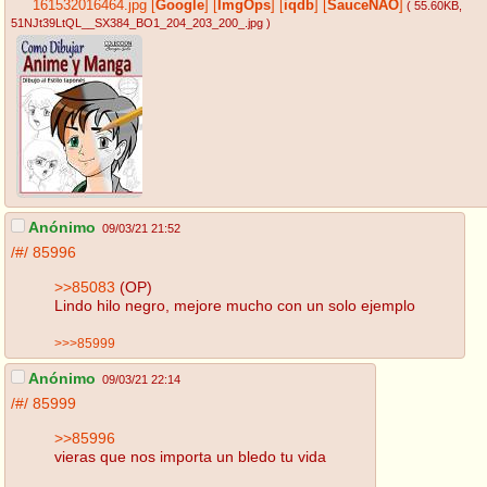
161532016464.jpg
[
Google
]
[
ImgOps
]
[
iqdb
]
[
SauceNAO
]
( 55.60KB
,
51NJt39LtQL__SX384_BO1_204_203_200_.jpg
)
Anónimo
09/03/21 21:52
/#/
85996
>>85083
(OP)
Lindo hilo negro, mejore mucho con un solo ejemplo
>>>85999
Anónimo
09/03/21 22:14
/#/
85999
>>85996
vieras que nos importa un bledo tu vida