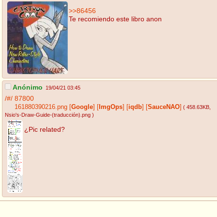
>>86456
Te recomiendo este libro anon
Anónimo
19/04/21 03:45
/#/
87800
161880390216.png
[
Google
]
[
ImgOps
]
[
iqdb
]
[
SauceNAO
]
( 458.63KB
,
Nsio's-Draw-Guide-(traducción).png
)
¿Pic related?