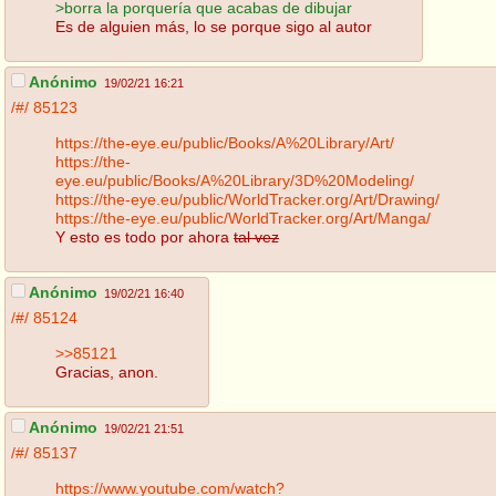
>borra la porquería que acabas de dibujar
Es de alguien más, lo se porque sigo al autor
Anónimo
19/02/21 16:21
/#/
85123
https://the-eye.eu/public/Books/A%20Library/Art/
https://the-
eye.eu/public/Books/A%20Library/3D%20Modeling/
https://the-eye.eu/public/WorldTracker.org/Art/Drawing/
https://the-eye.eu/public/WorldTracker.org/Art/Manga/
Y esto es todo por ahora
tal vez
Anónimo
19/02/21 16:40
/#/
85124
>>85121
Gracias, anon.
Anónimo
19/02/21 21:51
/#/
85137
https://www.youtube.com/watch?