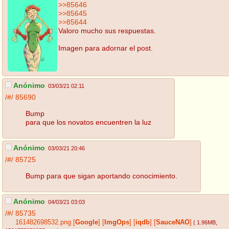
>>85646
>>85645
>>85644
Valoro mucho sus respuestas.
Imagen para adornar el post.
Anónimo
03/03/21 02:11
/#/
85690
Bump
para que los novatos encuentren la luz
Anónimo
03/03/21 20:46
/#/
85725
Bump para que sigan aportando conocimiento.
Anónimo
04/03/21 03:03
/#/
85735
161482698532.png
[
Google
]
[
ImgOps
]
[
iqdb
]
[
SauceNAO
]
( 1.96MB
,