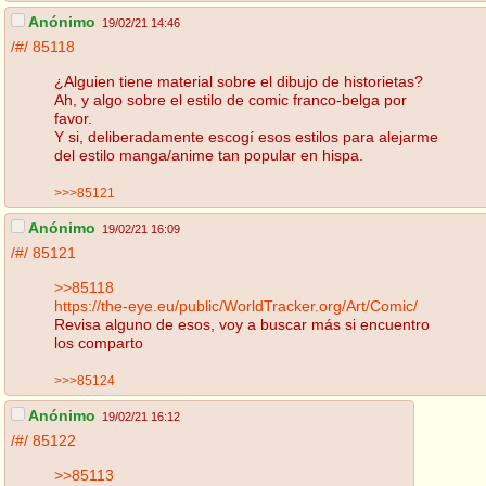
Anónimo
19/02/21 14:46
/#/
85118
¿Alguien tiene material sobre el dibujo de historietas?
Ah, y algo sobre el estilo de comic franco-belga por
favor.
Y si, deliberadamente escogí esos estilos para alejarme
del estilo manga/anime tan popular en hispa.
>>>85121
Anónimo
19/02/21 16:09
/#/
85121
>>85118
https://the-eye.eu/public/WorldTracker.org/Art/Comic/
Revisa alguno de esos, voy a buscar más si encuentro
los comparto
>>>85124
Anónimo
19/02/21 16:12
/#/
85122
>>85113