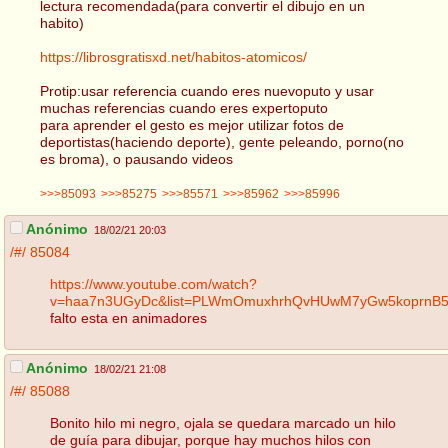
lectura recomendada(para convertir el dibujo en un
habito)
https://librosgratisxd.net/habitos-atomicos/
Protip:usar referencia cuando eres nuevoputo y usar
muchas referencias cuando eres expertoputo
para aprender el gesto es mejor utilizar fotos de
deportistas(haciendo deporte), gente peleando, porno(no
es broma), o pausando videos
>>>85093
>>>85275
>>>85571
>>>85962
>>>85996
Anónimo
18/02/21 20:03
/#/
85084
https://www.youtube.com/watch?
v=haa7n3UGyDc&list=PLWmOmuxhrhQvHUwM7yGw5koprnB
falto esta en animadores
Anónimo
18/02/21 21:08
/#/
85088
Bonito hilo mi negro, ojala se quedara marcado un hilo
de guía para dibujar, porque hay muchos hilos con