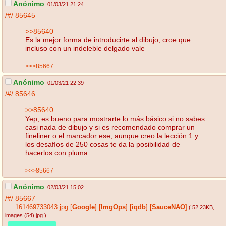
Anónimo
01/03/21 21:24
/#/
85645
>>85640
Es la mejor forma de introducirte al dibujo, croe que
incluso con un indeleble delgado vale
>>>85667
Anónimo
01/03/21 22:39
/#/
85646
>>85640
Yep, es bueno para mostrarte lo más básico si no sabes
casi nada de dibujo y si es recomendado comprar un
fineliner o el marcador ese, aunque creo la lección 1 y
los desafíos de 250 cosas te da la posibilidad de
hacerlos con pluma.
>>>85667
Anónimo
02/03/21 15:02
/#/
85667
161469733043.jpg
[
Google
]
[
ImgOps
]
[
iqdb
]
[
SauceNAO
]
( 52.23KB
,
images (54).jpg
)