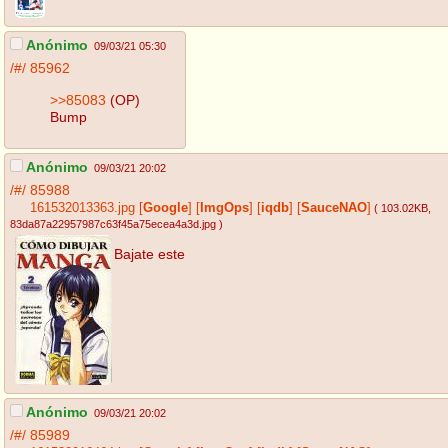
Anónimo
09/03/21 05:30
/#/
85962
>>85083
(OP)
Bump
Anónimo
09/03/21 20:02
/#/
85988
161532013363.jpg
[
Google
]
[
ImgOps
]
[
iqdb
]
[
SauceNAO
]
( 103.02KB
,
83da87a22957987c63f45a75ecea4a3d.jpg
)
Bajate este
Anónimo
09/03/21 20:02
/#/
85989