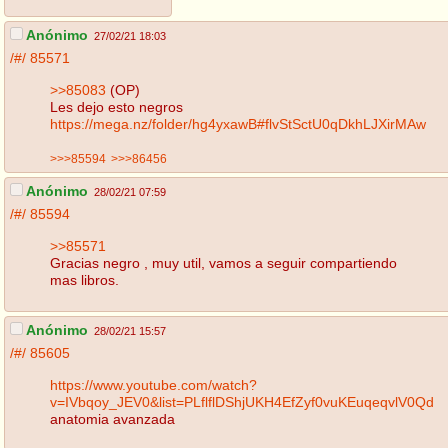
Anónimo
27/02/21 18:03
/#/
85571
>>85083
(OP)
Les dejo esto negros
https://mega.nz/folder/hg4yxawB#flvStSctU0qDkhLJXirMAw
>>>85594
>>>86456
Anónimo
28/02/21 07:59
/#/
85594
>>85571
Gracias negro , muy util, vamos a seguir compartiendo
mas libros.
Anónimo
28/02/21 15:57
/#/
85605
https://www.youtube.com/watch?
v=IVbqoy_JEV0&list=PLflflDShjUKH4EfZyf0vuKEuqeqvlV0Qd
anatomia avanzada