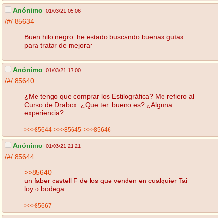
Anónimo
01/03/21 05:06
/#/
85634
Buen hilo negro .he estado buscando buenas guías
para tratar de mejorar
Anónimo
01/03/21 17:00
/#/
85640
¿Me tengo que comprar los Estilográfica? Me refiero al
Curso de Drabox. ¿Que ten bueno es? ¿Alguna
experiencia?
>>>85644
>>>85645
>>>85646
Anónimo
01/03/21 21:21
/#/
85644
>>85640
un faber castell F de los que venden en cualquier Tai
loy o bodega
>>>85667