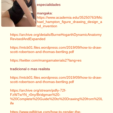
especialidades
mangaka:
https://www.academia.edu/35250763/Mic
hael_hampton_figure_drawing_design_a
nd_invention
https://archive.org/details/BurneHogarthDynamicAnatomy
RevisedAndExpanded
https://mtcb01.files.wordpress.com/2019/09/how-to-draw-
scott-robertson-and-thomas-bertling.pdf
https://twitter.com/mangamaterials2?lang=es
tradicional o mas realista
https://mtcb01.files.wordpress.com/2019/09/how-to-draw-
scott-robertson-and-thomas-bertling.pdf
https://archive.org/stream/pdfy-72f-
FzW7wYN_r0ny/Bridgman%20-
%20Complete%20Guide%20to%20Drawing%20from%20L
ife
https://www.pdfdrive.com/how-to-render-the-