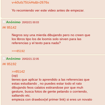
v=k0ufz75UvHs&t=2676s
Yo recomiendo ver este video antes de empezar.
Anónimo
20/02/21 00:03
/#/
85142
Negros soy una mierda dibujando pero no creen que
los libros tipo los de loomis solo sirven para las
referencias y el texto para nada?
>>>85192
Anónimo
20/02/21 22:05
/#/
85192
>>85142
(op)
tienes que aplicar lo aprendido a las referencias que
estas estudiando , no puedes estar todo el rato
dibujando feos calatos estirandose por que muh
gesture, busca fotos de gente pelando o corriendo,
saltando etc.
empieza con drawbox(el primer link) si eres un novato