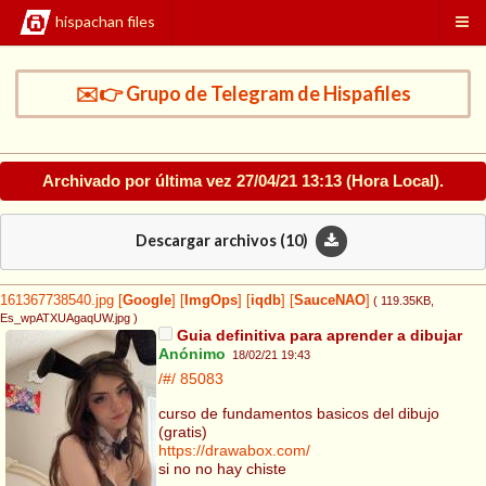
hispachan files
✉️👉 Grupo de Telegram de Hispafiles
Archivado por última vez
27/04/21 13:13
(Hora Local).
Descargar archivos (
10
)
161367738540.jpg
[
Google
]
[
ImgOps
]
[
iqdb
]
[
SauceNAO
]
( 119.35KB
,
Es_wpATXUAgaqUW.jpg
)
Guia definitiva para aprender a dibujar
Anónimo
18/02/21 19:43
/#/
85083
curso de fundamentos basicos del dibujo
(gratis)
https://drawabox.com/
si no no hay chiste