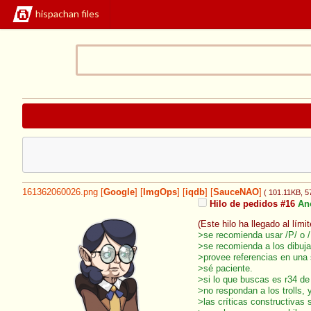
hispachan files
161362060026.png
[
Google
]
[
ImgOps
]
[
iqdb
]
[
SauceNAO
]
( 101.11KB
, 
Hilo de pedidos #16
An
(Este hilo ha llegado al lím
>se recomienda usar /P/ o /
>se recomienda a los dibuj
>provee referencias en una 
>sé paciente.
>si lo que buscas es r34 de
>no respondan a los trolls,
>las críticas constructivas