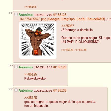
>>>85165
>>
Anónimo
/#/
85125
19/02/21 17:00
161375405875.png
[
Google
]
[
ImgOps
]
[
iqdb
]
[
SauceNAO
]
( 1.
>>85087
/E/entrega a domicilio.
Que no te de pena negro. Si lo
UN PAPI RIQUIQUISIMO".
>>>85126
>>>85138
>>
Anónimo
/#/
85126
19/02/21 17:23
>>85125
Kekekekekeke
>>
Anónimo
/#/
85138
19/02/21 22:01
>>85125
gracias negro, te quedo mejor de lo que esperaba.
ten un hispacoin.