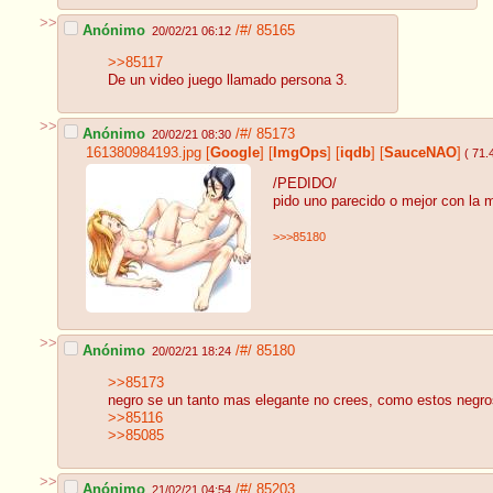
>>
Anónimo
/#/
85165
20/02/21 06:12
>>85117
De un video juego llamado persona 3.
>>
Anónimo
/#/
85173
20/02/21 08:30
161380984193.jpg
[
Google
]
[
ImgOps
]
[
iqdb
]
[
SauceNAO
]
( 71.
/PEDIDO/
pido uno parecido o mejor con la
>>>85180
>>
Anónimo
/#/
85180
20/02/21 18:24
>>85173
negro se un tanto mas elegante no crees, como estos negr
>>85116
>>85085
>>
Anónimo
/#/
85203
21/02/21 04:54