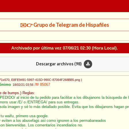
✉️👉 Grupo de Telegram de Hispafiles
Archivado por última vez
07/06/21 02:30
(Hora Local).
Descargar archivos (
98
)
571x670
, E8FE9491-5997-415D-990C-87064F268BB5.png
)
ónimo
/#/
85067
18/02/21 03:56
ite de bumps.) Reglas:
PEDIDO/ al inicio de tu pedido para facilitar a los dibujanons la búsqueda de
anons usar /E/ o /ENTREGA/ para sus entregas.
sola imagen y sé lo más detallado posible. Evita que los dibujanons hagan p
 tu waifu, primero usa google.
 y eviten a los abusefags asi como ignoren a los permabaneados
 son bienvenidas. Los comentarios incendiarios no.