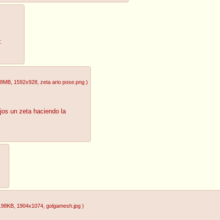
.
18MB
, 1592x928
, zeta ario pose.png
)
ujos un zeta haciendo la
.98KB
, 1904x1074
, golgamesh.jpg
)