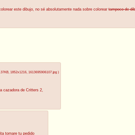
colorear este dibujo, no sé absolutamente nada sobre colorear
tampoco de dib
.37KB
, 1852x1216
, 1613695906107.jpg
)
a cazadora de Critters 2,
ita tomare tu pedido