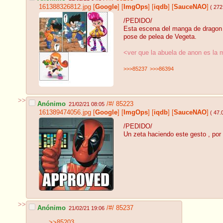
161388326812.jpg
[
Google
]
[
ImgOps
]
[
iqdb
]
[
SauceNAO
]
( 272
/PEDIDO/
Esta escena del manga de dragon ba
pose de pelea de Vegeta.
<ver que la abuela de anon es la 
>>>85237
>>>86394
>>
Anónimo
/#/
85223
21/02/21 08:05
161389474056.jpg
[
Google
]
[
ImgOps
]
[
iqdb
]
[
SauceNAO
]
( 47.
/PEDIDO/
Un zeta haciendo este gesto , por
>>
Anónimo
/#/
85237
21/02/21 19:06
>>85203