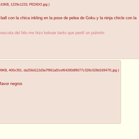
.63KB
, 1229x1233
, PEDIDO.jpg
)
ll con la chica inkling en la pose de pelea de Goku y la ninja chicle con la
mascota del hilo me hizo kekear tanto que perdí un pulmón
09KB
, 400x391
, da256d112d3a7f961af2cef64280df9077c326c028d16947f1.jpg
)
 favor negros