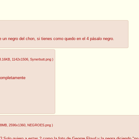
 un negro del chon, si tienes como quedo en el 4 pásalo negro.
3.16KB
, 1142x1506
, Synerbutt.png
)
 completamente
78MB
, 2596x1360
, NEGROES.png
)
 Solo quiero a estas 2 como la foto de George Floyd y la negra diciendo "no p