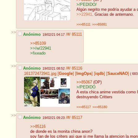
>/PEDIDO/
Algún negrito me podría ayudar a 
>>22941
. Gracias de antemano.
>>>85111
>>>85881
>>
Anónimo
/#/
85111
19/02/21 04:17
>>85109
>>/w/22941
>fixeado
>>
Anónimo
/#/
85116
19/02/21 08:52
161372472941.jpg
[
Google
]
[
ImgOps
]
[
iqdb
]
[
SauceNAO
]
( 683
>>85067
(OP)
>/PEDIDO
A esta chica anime vestida como l
destruyendo Critters
>>>85117
>>>85180
>>
Anónimo
/#/
85117
19/02/21 09:23
>>85116
de donde es la monita china anon?
soy fan de los criters asi que si me llama la atencion la mon