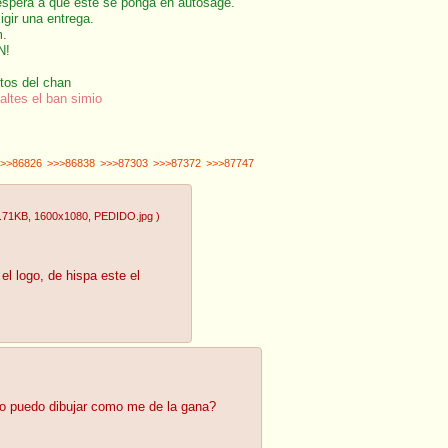
espera a que éste se ponga en autosage.
igir una entrega.
m.
N!
tos del chan
saltes el ban simio
>>86826
>>>86838
>>>87303
>>>87372
>>>87747
.71KB
, 1600x1080
, PEDIDO.jpg
)
l logo, de hispa este el
lo puedo dibujar como me de la gana?