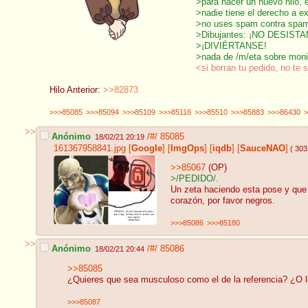
>para hacer un nuevo hilo, 
>nadie tiene el derecho a ex
>no uses spam contra spa
>Dibujantes: ¡NO DESISTA
>¡DIVIÉRTANSE!
>nada de /m/eta sobre moni
<si borran tu pedido, no te 
Hilo Anterior:
>>82873
>>>85085
>>>85094
>>>85109
>>>85116
>>>85510
>>>85883
>>>86430
>
>>
Anónimo
/#/
85085
18/02/21 20:19
161367958841.jpg
[
Google
]
[
ImgOps
]
[
iqdb
]
[
SauceNAO
]
( 303
>>85067
(OP)
>/PEDIDO/.
Un zeta haciendo esta pose y que e
corazón, por favor negros.
>>>85086
>>>85180
>>
Anónimo
/#/
85086
18/02/21 20:44
>>85085
¿Quieres que sea musculoso como el de la referencia? ¿O 
>>>85087