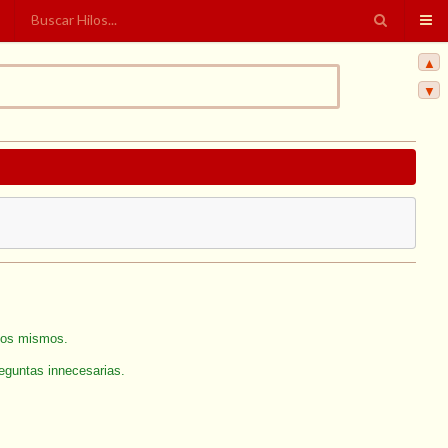
▲
▼
 los mismos.
reguntas innecesarias.