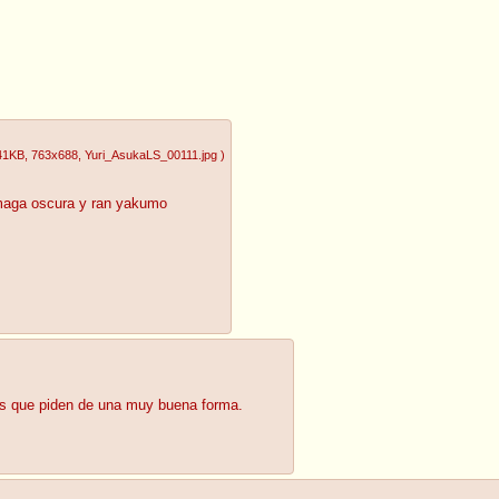
41KB
, 763x688
, Yuri_AsukaLS_00111.jpg
)
 maga oscura y ran yakumo
os que piden de una muy buena forma.