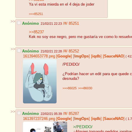
Ya vi esta mierda en el 4 deja de joder
>>>85251
>>
Anónimo
/#/
85251
21/02/21 22:23
>>85237
Kek no soy ese negro, pero me gustaría ve como lo resuelve
>>
Anónimo
/#/
85252
21/02/21 22:28
161394653778.png
[
Google
]
[
ImgOps
]
[
iqdb
]
[
SauceNAO
]
( 41
/PEDIDO/
¿Podrían hacer un edit para que quede
desnuda?
>>>86025
>>>86030
>>
Anónimo
/#/
85287
22/02/21 05:39
161397237246.png
[
Google
]
[
ImgOps
]
[
iqdb
]
[
SauceNAO
]
( 1.
>/PEDIDO/
¿Alguien tomando pedidos jorgitos?