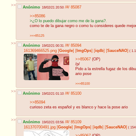
>>
Anónimo
/#/
85087
18/02/21 20:50
>>85086
>¿O lo puedo dibujar como me de la gana?.
como te de la gana negro o como tu consideres quede mejor
>>>85125
>>
Anónimo
/#/
85094
19/02/21 00:31
161369466525.png
[
Google
]
[
ImgOps
]
[
iqdb
]
[
SauceNAO
]
( 1.
>>85067
(OP)
/p/
Pido a la estrella fugaz de los dib
ario pose
>>>85100
>>
Anónimo
/#/
85100
19/02/21 01:10
>>85094
curioso zeta es español y es blanco y hace la pose ario
>>
Anónimo
/#/
85109
19/02/21 03:56
161370700491.jpg
[
Google
]
[
ImgOps
]
[
iqdb
]
[
SauceNAO
]
( 154
>>85067
(OP)