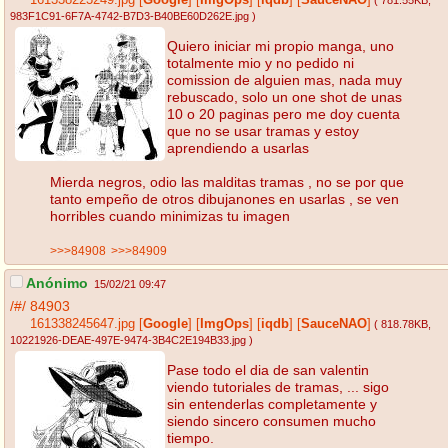
161338223249.jpg
[
Google
]
[
ImgOps
]
[
iqdb
]
[
SauceNAO
]
( 781.55KB
,
983F1C91-6F7A-4742-B7D3-B40BE60D262E.jpg
)
Quiero iniciar mi propio manga, uno
totalmente mio y no pedido ni
comission de alguien mas, nada muy
rebuscado, solo un one shot de unas
10 o 20 paginas pero me doy cuenta
que no se usar tramas y estoy
aprendiendo a usarlas
Mierda negros, odio las malditas tramas , no se por que
tanto empeño de otros dibujanones en usarlas , se ven
horribles cuando minimizas tu imagen
>>>84908
>>>84909
Anónimo
15/02/21 09:47
/#/
84903
161338245647.jpg
[
Google
]
[
ImgOps
]
[
iqdb
]
[
SauceNAO
]
( 818.78KB
,
10221926-DEAE-497E-9474-3B4C2E194B33.jpg
)
Pase todo el dia de san valentin
viendo tutoriales de tramas, ... sigo
sin entenderlas completamente y
siendo sincero consumen mucho
tiempo.