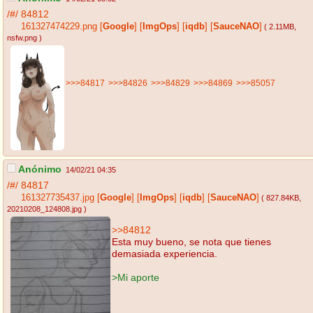
/#/
84812
161327474229.png
[
Google
]
[
ImgOps
]
[
iqdb
]
[
SauceNAO
]
( 2.11MB
,
nsfw.png
)
>>>84817
>>>84826
>>>84829
>>>84869
>>>85057
Anónimo
14/02/21 04:35
/#/
84817
161327735437.jpg
[
Google
]
[
ImgOps
]
[
iqdb
]
[
SauceNAO
]
( 827.84KB
,
20210208_124808.jpg
)
>>84812
Esta muy bueno, se nota que tienes
demasiada experiencia.
>Mi aporte