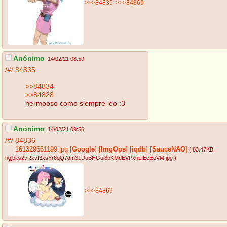
>>>84835
>>>84869
Anónimo
14/02/21 08:59
/#/
84835
>>84834
>>84828
hermooso como siempre leo :3
Anónimo
14/02/21 09:56
/#/
84836
161329661199.jpg
[
Google
]
[
ImgOps
]
[
iqdb
]
[
SauceNAO
]
( 83.47KB
,
hgjbks2vRxvf3xsYr6qQ7dm31DuBHGui8pKMdEVPxhLfEeEoVM.jpg
)
>>>84869