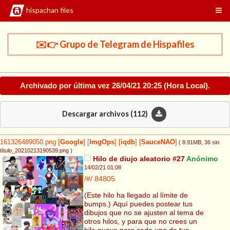
hispachan files
✉️👉 Grupo de Telegram de Hispafiles
Archivado por última vez
26/04/21 20:25
(Hora Local).
Descargar archivos (
112
)
161326489050.png
[
Google
]
[
ImgOps
]
[
iqdb
]
[
SauceNAO
]
( 8.91MB
, 36 sin
título_20210213190539.png
)
Hilo de diujo aleatorio #27
Anónimo
14/02/21 01:08
/#/
84805
(Este hilo ha llegado al límite de
bumps.) Aquí puedes postear tus
dibujos que no se ajusten al tema de
otros hilos, y para que no crees un
hilo nuevo para cada uno de tus