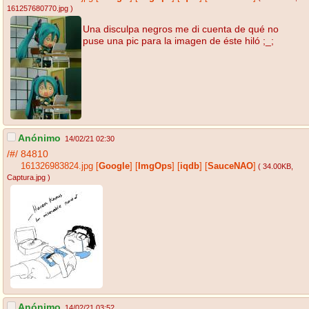
161257680770.jpg
)
Una disculpa negros me di cuenta de qué no
puse una pic para la imagen de éste hiló ;_;
Anónimo
14/02/21 02:30
/#/
84810
161326983824.jpg
[
Google
]
[
ImgOps
]
[
iqdb
]
[
SauceNAO
]
( 34.00KB
,
Captura.jpg
)
Anónimo
14/02/21 03:52