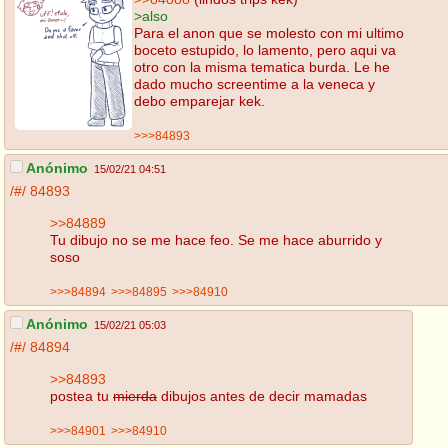
>also
Para el anon que se molesto con mi ultimo
boceto estupido, lo lamento, pero aqui va
otro con la misma tematica burda. Le he
dado mucho screentime a la veneca y
debo emparejar kek.
>>>84893
Anónimo
15/02/21 04:51
/#/
84893
>>84889
Tu dibujo no se me hace feo. Se me hace aburrido y
soso
>>>84894
>>>84895
>>>84910
Anónimo
15/02/21 05:03
/#/
84894
>>84893
postea tu
mierda
dibujos antes de decir mamadas
>>>84901
>>>84910