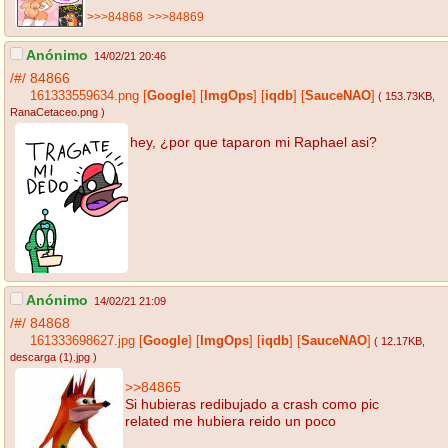
>>>84868
>>>84869
Anónimo
14/02/21 20:46
/#/
84866
161333559634.png
[
Google
]
[
ImgOps
]
[
iqdb
]
[
SauceNAO
]
( 153.73KB
,
RanaCetaceo.png
)
hey, ¿por que taparon mi Raphael asi?
Anónimo
14/02/21 21:09
/#/
84868
161333698627.jpg
[
Google
]
[
ImgOps
]
[
iqdb
]
[
SauceNAO
]
( 12.17KB
,
descarga (1).jpg
)
>>84865
Si hubieras redibujado a crash como pic
related me hubiera reido un poco