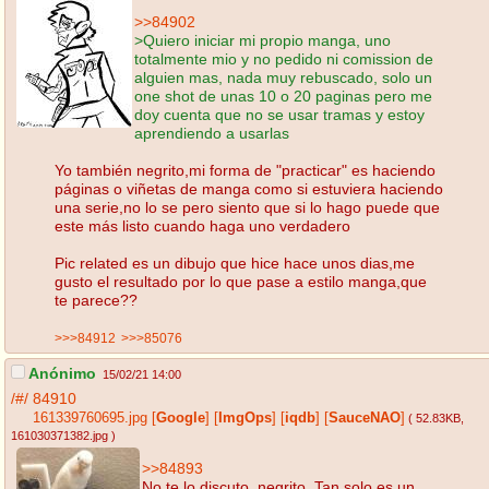
>>84902
>Quiero iniciar mi propio manga, uno
totalmente mio y no pedido ni comission de
alguien mas, nada muy rebuscado, solo un
one shot de unas 10 o 20 paginas pero me
doy cuenta que no se usar tramas y estoy
aprendiendo a usarlas
Yo también negrito,mi forma de "practicar" es haciendo
páginas o viñetas de manga como si estuviera haciendo
una serie,no lo se pero siento que si lo hago puede que
este más listo cuando haga uno verdadero
Pic related es un dibujo que hice hace unos dias,me
gusto el resultado por lo que pase a estilo manga,que
te parece??
>>>84912
>>>85076
Anónimo
15/02/21 14:00
/#/
84910
161339760695.jpg
[
Google
]
[
ImgOps
]
[
iqdb
]
[
SauceNAO
]
( 52.83KB
,
161030371382.jpg
)
>>84893
No te lo discuto, negrito. Tan solo es un