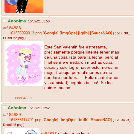
Anónimo
15/02/21 03:50
/#/
84888
161336099913.png
[
Google
]
[
ImgOps
]
[
iqdb
]
[
SauceNAO
]
( 151.07KB
,
PlushOne.png
)
Este San Valentin fue estresante,
precisamente porque intente tener mas
de una cosa lista para la fecha, pero al
final se me enredaron muchas otras
cosas y solo logre hacer esto, no es mi
mejor trabajo, pero al menos no me
quedare por fuera... ¡Feliz dia del amor
y la amistad, negritos bellos! ¡Se les
quiere mucho!
>>>84889
Anónimo
15/02/21 03:52
/#/
84889
161336117791.png
[
Google
]
[
ImgOps
]
[
iqdb
]
[
SauceNAO
]
( 170.34KB
,
Dood145.png
)
>>84888
(lindos trips kek)