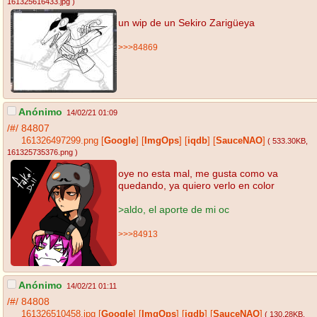
161325616433.jpg
)
un wip de un Sekiro Zarigüeya
>>>84869
Anónimo
14/02/21 01:09
/#/
84807
161326497299.png
[
Google
]
[
ImgOps
]
[
iqdb
]
[
SauceNAO
]
( 533.30KB
,
161325735376.png
)
oye no esta mal, me gusta como va
quedando, ya quiero verlo en color
>aldo, el aporte de mi oc
>>>84913
Anónimo
14/02/21 01:11
/#/
84808
161326510458.jpg
[
Google
]
[
ImgOps
]
[
iqdb
]
[
SauceNAO
]
( 130.28KB
,