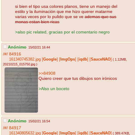
si bien el tipo usa colores planos, tiene un manejo del
estilo y la iluminación que me hizo querer matarme
varias veces por lo pulido que se ve
ademas que sus
monas estan bien ricas
>also pic related, gracias por el comentario negro
Anónimo
15/02/21 16:44
/#/
84916
161340745382.jpg
[
Google
]
[
ImgOps
]
[
iqdb
]
[
SauceNAO
]
( 1.12MB
,
20210215_015750.jpg
)
>>84908
Quiero creer que tus dibujos son irónicos
>Also un boceto
Anónimo
15/02/21 16:54
/#/
84917
161340805632.jpg
[
Google
]
[
ImgOps
]
[
iqdb
]
[
SauceNAO
]
( 389.47KB
,