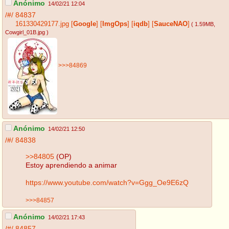
Anónimo
14/02/21 12:04
/#/
84837
161330429177.jpg
[
Google
]
[
ImgOps
]
[
iqdb
]
[
SauceNAO
]
( 1.59MB
,
Cowgirl_01B.jpg
)
>>>84869
Anónimo
14/02/21 12:50
/#/
84838
>>84805
(OP)
Estoy aprendiendo a animar
https://www.youtube.com/watch?v=Ggg_Oe9E6zQ
>>>84857
Anónimo
14/02/21 17:43
/#/
84857