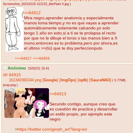
Screenshot_20210215-112215_ibisPaint X.jpg
)
>>84912
Mira negro,aprender anatomía y especialmente
manos toma tiempo,y no es que vayas a aprender
automáticamente solamente calcando,yo solo
tengo 1 año en esto,si a ti se te prolapsa el recto
por que no le dibuje el torso o las manos bien a X
mono,entonces es tu problema,pero por ahora,es
el último >>(tú) que te doy perfeccionputo
>>>84917
>>>84959
Anónimo
15/02/21 15:41
/#/
84915
161340366344.png
[
Google
]
[
ImgOps
]
[
iqdb
]
[
SauceNAO
]
( 5.77MB
,
prop.png
)
>>84913
Secundo contigo, aunque creo que
es cuestión de practica y desarrollar
un estilo propio, por ejemplo este
negro
>
https://twitter.com/gerph_art?lang=en