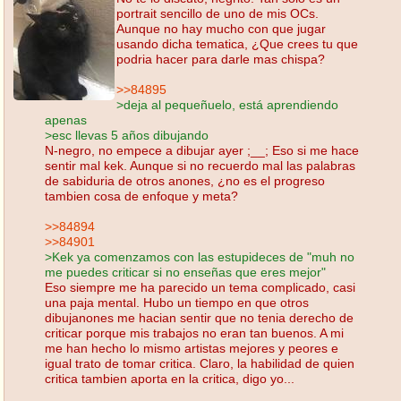
portrait sencillo de uno de mis OCs.
Aunque no hay mucho con que jugar
usando dicha tematica, ¿Que crees tu que
podria hacer para darle mas chispa?
>>84895
>deja al pequeñuelo, está aprendiendo
apenas
>esc llevas 5 años dibujando
N-negro, no empece a dibujar ayer ;__; Eso si me hace
sentir mal kek. Aunque si no recuerdo mal las palabras
de sabiduria de otros anones, ¿no es el progreso
tambien cosa de enfoque y meta?
>>84894
>>84901
>Kek ya comenzamos con las estupideces de "muh no
me puedes criticar si no enseñas que eres mejor"
Eso siempre me ha parecido un tema complicado, casi
una paja mental. Hubo un tiempo en que otros
dibujanones me hacian sentir que no tenia derecho de
criticar porque mis trabajos no eran tan buenos. A mi
me han hecho lo mismo artistas mejores y peores e
igual trato de tomar critica. Claro, la habilidad de quien
critica tambien aporta en la critica, digo yo...