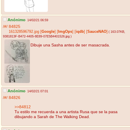
Anónimo
14/02/21 06:59
/#/
84825
161328596792.jpg
[
Google
]
[
ImgOps
]
[
iqdb
]
[
SauceNAO
]
( 163.07KB
,
9381813F-B472-4405-8E89-07E5B4401526.jpg
)
Dibuje una Sasha antes de ser masacrada.
Anónimo
14/02/21 07:01
/#/
84826
>>84812
Tu estilo me recuerda a una artista Rusa que se la pasa
dibujando a Sarah de The Walking Dead.