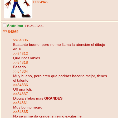
>>>84945
Anónimo
14/02/21 22:31
/#/
84869
>>84806
Bastante bueno, pero no me llama la atención el dibujo
en si.
>>84812
Que ricos labios
>>84818
Basado
>>84834
Muy bueno, pero creo que podrías hacerlo mejor, tienes
el talento.
>>84836
Uff una loli.
>>84837
Dibuja ¡Tetas mas
GRANDES
!
>>84861
Muy bonito negro.
>>84865
No se si me da cringe, si reír o excitarme