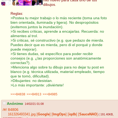
dibujos.
Reglas:
>Postea tu mejor trabajo o lo más reciente (toma una foto
bien orientada, iluminada y ligera). No despropósitos
(evitemos juntos la inundación).
>Si recibes críticas, aprende a encajarlas. Recuerda: no
alimentes al trol.
>Si criticas, sé constructivo (e.g. que pedazo de mierda.
Puedes decir que es mierda, pero di el porqué y donde
puede mejorar).
>Si tienes dudas, sé específico para poder recibir
consejos (e.g. ¿las proporciones son anatómicamente
correctas?).
>Menciona algo sobre tu dibujo para no dejar tu post en
blanco (e.g. técnica utilizada, material empleado, tiempo
que te tomó, dificultad).
>Dibujantes: no desistan.
>Lo más importante: ¡diviértete!
>>>84838
>>>84913
>>>84985
Anónimo
14/02/21 01:08
/#/
84806
161326493341.jpg
[
Google
]
[
ImgOps
]
[
iqdb
]
[
SauceNAO
]
( 191.40KB
,