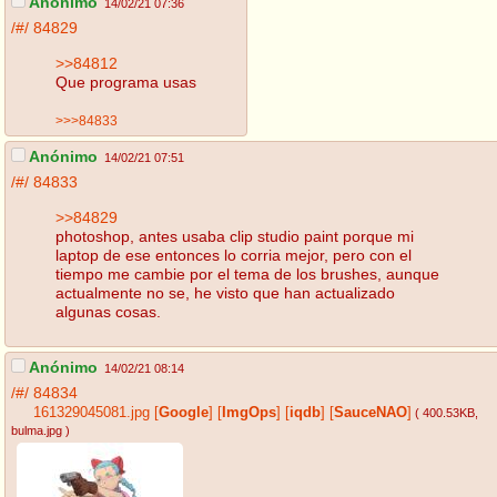
Anónimo
14/02/21 07:36
/#/
84829
>>84812
Que programa usas
>>>84833
Anónimo
14/02/21 07:51
/#/
84833
>>84829
photoshop, antes usaba clip studio paint porque mi
laptop de ese entonces lo corria mejor, pero con el
tiempo me cambie por el tema de los brushes, aunque
actualmente no se, he visto que han actualizado
algunas cosas.
Anónimo
14/02/21 08:14
/#/
84834
161329045081.jpg
[
Google
]
[
ImgOps
]
[
iqdb
]
[
SauceNAO
]
( 400.53KB
,
bulma.jpg
)