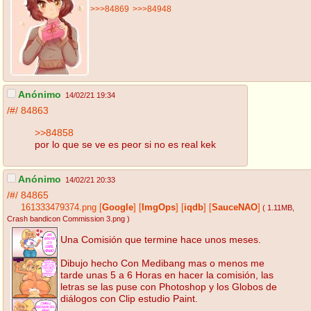
>>>84869
>>>84948
Anónimo
14/02/21 19:34
/#/
84863
>>84858
por lo que se ve es peor si no es real kek
Anónimo
14/02/21 20:33
/#/
84865
161333479374.png
[
Google
]
[
ImgOps
]
[
iqdb
]
[
SauceNAO
]
( 1.11MB
,
Crash bandicon Commission 3.png
)
Una Comisión que termine hace unos meses.
Dibujo hecho Con Medibang mas o menos me
tarde unas 5 a 6 Horas en hacer la comisión, las
letras se las puse con Photoshop y los Globos de
diálogos con Clip estudio Paint.