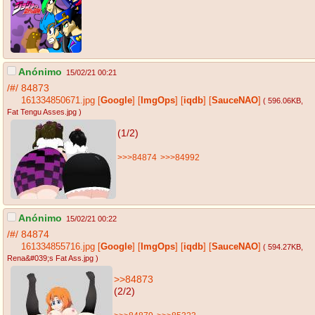
Anónimo
15/02/21 00:21
/#/
84873
161334850671.jpg
[
Google
]
[
ImgOps
]
[
iqdb
]
[
SauceNAO
]
( 596.06KB
,
Fat Tengu Asses.jpg
)
(1/2)
>>>84874
>>>84992
Anónimo
15/02/21 00:22
/#/
84874
161334855716.jpg
[
Google
]
[
ImgOps
]
[
iqdb
]
[
SauceNAO
]
( 594.27KB
,
Rena&#039;s Fat Ass.jpg
)
>>84873
(2/2)