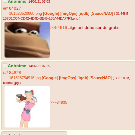
Anónimo
14/02/21 07:03
/#/
84827
161328620068.png
[
Google
]
[
ImgOps
]
[
iqdb
]
[
SauceNAO
]
( 31.66KB
,
157D1CC4-CD42-4D4D-BE46-168A44DA77F3.png
)
>>84818
algo así debe ser de gratis.
Anónimo
14/02/21 07:25
/#/
84828
161328754916.jpg
[
Google
]
[
ImgOps
]
[
iqdb
]
[
SauceNAO
]
( 363.10KB
,
bulma1.jpg
)
>>>84835