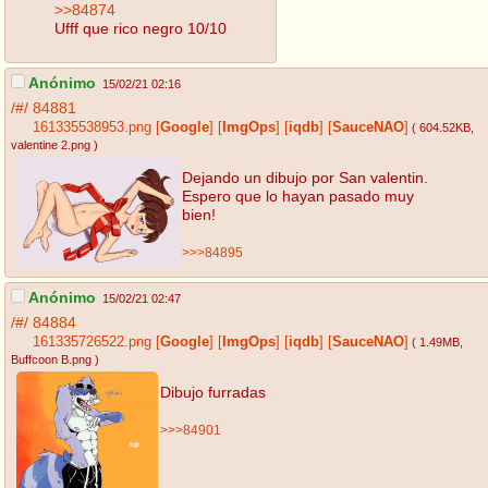
>>84874
Ufff que rico negro 10/10
Anónimo
15/02/21 02:16
/#/
84881
161335538953.png
[
Google
]
[
ImgOps
]
[
iqdb
]
[
SauceNAO
]
( 604.52KB
,
valentine 2.png
)
Dejando un dibujo por San valentin.
Espero que lo hayan pasado muy
bien!
>>>84895
Anónimo
15/02/21 02:47
/#/
84884
161335726522.png
[
Google
]
[
ImgOps
]
[
iqdb
]
[
SauceNAO
]
( 1.49MB
,
Buffcoon B.png
)
Dibujo furradas
>>>84901