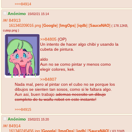
>>>84914
Anónimo
15/02/21 15:14
/#/
84913
161340209016.png
[
Google
]
[
ImgOps
]
[
iqdb
]
[
SauceNAO
]
( 178.12KB
,
cutep.png
)
>>84805
(OP)
Un intento de hacer algo chibi y usando la
cubeta de pintura.
aldo
Aun no se como pintar y menos como
elegir colores, kek.
>>84807
Nada mal, pero al pintar con el cubo no se porque los
dibujos se sienten tan sosos, como si le faltara algo.
Aun asi, buen trabajo
ademas necesito un dibujo
completo de tu waifu robot en este instante!
>>>84915
Anónimo
15/02/21 15:20
/#/
84914
161340245456.jpg
[
Google
]
[
ImgOps
]
[
iqdb
]
[
SauceNAO
]
( 63.31KB
,