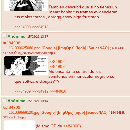
Tambien descubri que si no tienes un
lineart bonito tus tramas evidenciaran
tus malos trazos , ahrggg estoy algo frustrado
>>>84908
>>>84918
Anónimo
15/02/21 13:37
/#/
84908
161339625080.png
[
Google
]
[
ImgOps
]
[
iqdb
]
[
SauceNAO
]
( 406.41KB
,
412 sin título_20210215093839.png
)
>>84902
>>84903
Me encanta tu control de los
semitonos en monocolor negrulo con
que software dibujas???
>>>84909
>>>84912
>>>84916
Anónimo
15/02/21 13:44
/#/
84909
161339668120.jpg
[
Google
]
[
ImgOps
]
[
iqdb
]
[
SauceNAO
]
( 184.16KB
,
343 sin título.jpg
)
(Mismo OP de
>>84908
)