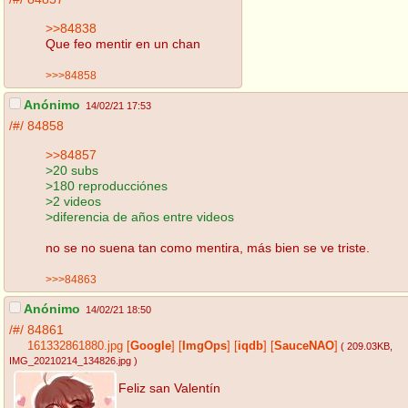
>>84838
Que feo mentir en un chan
>>>84858
Anónimo
14/02/21 17:53
/#/
84858
>>84857
>20 subs
>180 reproducciónes
>2 videos
>diferencia de años entre videos
no se no suena tan como mentira, más bien se ve triste.
>>>84863
Anónimo
14/02/21 18:50
/#/
84861
161332861880.jpg
[
Google
]
[
ImgOps
]
[
iqdb
]
[
SauceNAO
]
( 209.03KB
,
IMG_20210214_134826.jpg
)
Feliz san Valentín