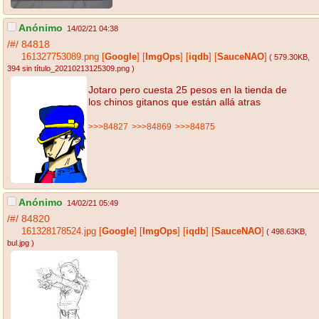
Anónimo
14/02/21 04:38
/#/
84818
161327753089.png
[
Google
]
[
ImgOps
]
[
iqdb
]
[
SauceNAO
]
( 579.30KB
,
394 sin título_20210213125309.png
)
Jotaro pero cuesta 25 pesos en la tienda de
los chinos gitanos que están allá atras
>>>84827
>>>84869
>>>84875
Anónimo
14/02/21 05:49
/#/
84820
161328178524.jpg
[
Google
]
[
ImgOps
]
[
iqdb
]
[
SauceNAO
]
( 498.63KB
,
bul.jpg
)