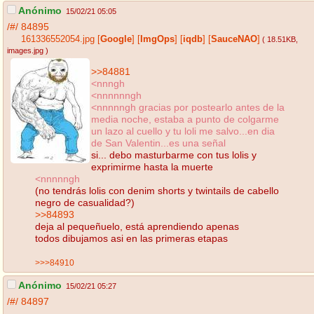
Anónimo
15/02/21 05:05
/#/
84895
161336552054.jpg
[
Google
]
[
ImgOps
]
[
iqdb
]
[
SauceNAO
]
( 18.51KB
,
images.jpg
)
>>84881
<nnngh
<nnnnnngh
<nnnnngh gracias por postearlo antes de la
media noche, estaba a punto de colgarme
un lazo al cuello y tu loli me salvo...en dia
de San Valentin...es una señal
si... debo masturbarme con tus lolis y
exprimirme hasta la muerte
<nnnnngh
(no tendrás lolis con denim shorts y twintails de cabello
negro de casualidad?)
>>84893
deja al pequeñuelo, está aprendiendo apenas
todos dibujamos asi en las primeras etapas
>>>84910
Anónimo
15/02/21 05:27
/#/
84897