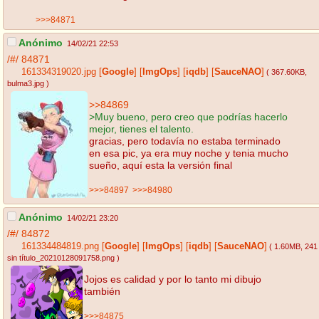
>>>84871
Anónimo
14/02/21 22:53
/#/
84871
161334319020.jpg
[
Google
]
[
ImgOps
]
[
iqdb
]
[
SauceNAO
]
( 367.60KB
,
bulma3.jpg
)
>>84869
>Muy bueno, pero creo que podrías hacerlo
mejor, tienes el talento.
gracias, pero todavía no estaba terminado
en esa pic, ya era muy noche y tenia mucho
sueño, aquí esta la versión final
>>>84897
>>>84980
Anónimo
14/02/21 23:20
/#/
84872
161334484819.png
[
Google
]
[
ImgOps
]
[
iqdb
]
[
SauceNAO
]
( 1.60MB
, 241
sin título_20210128091758.png
)
Jojos es calidad y por lo tanto mi dibujo
también
>>>84875