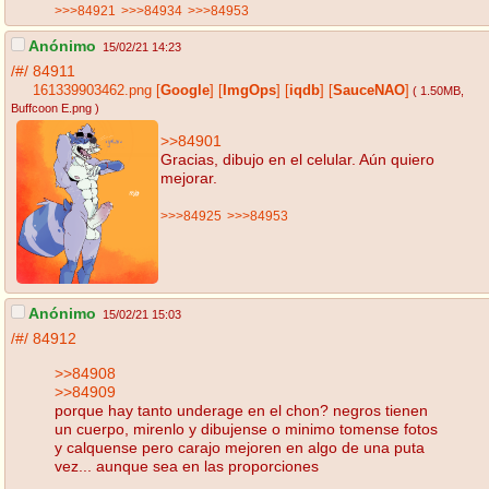
>>>84921
>>>84934
>>>84953
Anónimo
15/02/21 14:23
/#/
84911
161339903462.png
[
Google
]
[
ImgOps
]
[
iqdb
]
[
SauceNAO
]
( 1.50MB
,
Buffcoon E.png
)
>>84901
Gracias, dibujo en el celular. Aún quiero
mejorar.
>>>84925
>>>84953
Anónimo
15/02/21 15:03
/#/
84912
>>84908
>>84909
porque hay tanto underage en el chon? negros tienen
un cuerpo, mirenlo y dibujense o minimo tomense fotos
y calquense pero carajo mejoren en algo de una puta
vez... aunque sea en las proporciones