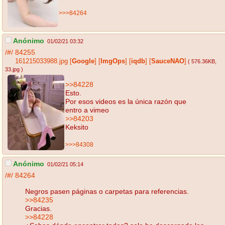
>>>84264
Anónimo
01/02/21 03:32
/#/
84255
161215033988.jpg
[
Google
]
[
ImgOps
]
[
iqdb
]
[
SauceNAO
]
( 576.36KB
,
33.jpg
)
>>84228
Esto.
Por esos videos es la única razón que
entro a vimeo
>>84203
Keksito
>>>84308
Anónimo
01/02/21 05:14
/#/
84264
Negros pasen páginas o carpetas para referencias.
>>84235
Gracias.
>>84228