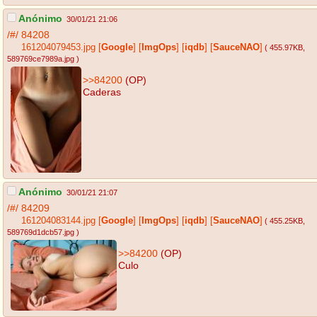
Anónimo
30/01/21 21:06
/#/
84208
161204079453.jpg
[
Google
]
[
ImgOps
]
[
iqdb
]
[
SauceNAO
]
( 455.97KB
,
589769ce7989a.jpg
)
>>84200
(OP)
Caderas
Anónimo
30/01/21 21:07
/#/
84209
161204083144.jpg
[
Google
]
[
ImgOps
]
[
iqdb
]
[
SauceNAO
]
( 455.25KB
,
589769d1dcb57.jpg
)
>>84200
(OP)
Culo