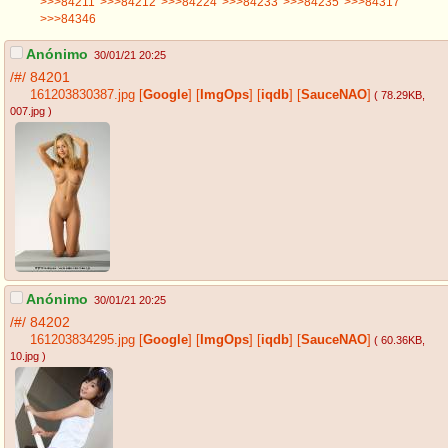
>>>84211
>>>84212
>>>84224
>>>84233
>>>84235
>>>84317
>>>84346
Anónimo
30/01/21 20:25
/#/
84201
161203830387.jpg
[
Google
]
[
ImgOps
]
[
iqdb
]
[
SauceNAO
]
( 78.29KB
,
007.jpg
)
Anónimo
30/01/21 20:25
/#/
84202
161203834295.jpg
[
Google
]
[
ImgOps
]
[
iqdb
]
[
SauceNAO
]
( 60.36KB
,
10.jpg
)