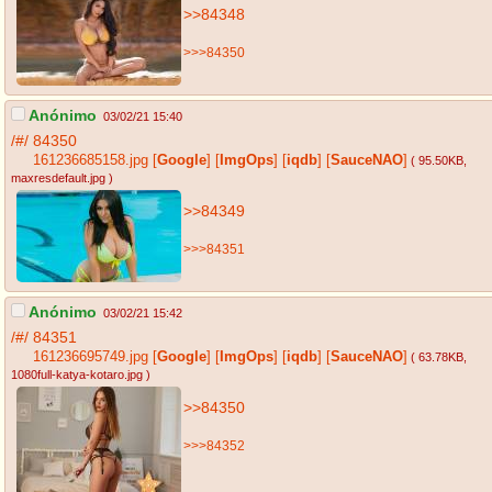
>>84348
>>>84350
Anónimo
03/02/21 15:40
/#/
84350
161236685158.jpg
[
Google
]
[
ImgOps
]
[
iqdb
]
[
SauceNAO
]
( 95.50KB
,
maxresdefault.jpg
)
>>84349
>>>84351
Anónimo
03/02/21 15:42
/#/
84351
161236695749.jpg
[
Google
]
[
ImgOps
]
[
iqdb
]
[
SauceNAO
]
( 63.78KB
,
1080full-katya-kotaro.jpg
)
>>84350
>>>84352