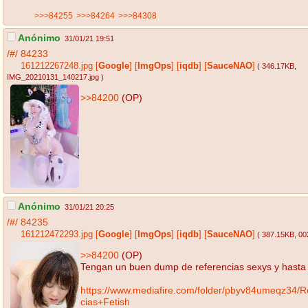
>>>84255
>>>84264
>>>84308
Anónimo
31/01/21 19:51
/#/
84233
161212267248.jpg
[
Google
]
[
ImgOps
]
[
iqdb
]
[
SauceNAO
]
( 346.17KB
,
IMG_20210131_140217.jpg
)
>>84200
(OP)
Anónimo
31/01/21 20:25
/#/
84235
161212472293.jpg
[
Google
]
[
ImgOps
]
[
iqdb
]
[
SauceNAO
]
( 387.15KB
, 00
>>84200
(OP)
Tengan un buen dump de referencias sexys y hasta 
https://www.mediafire.com/folder/pbyv84umeqz34/R
cias+Fetish