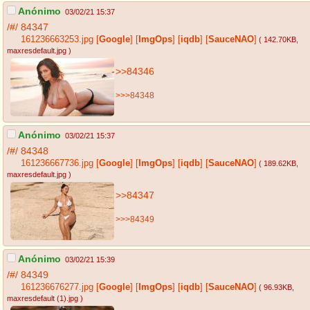
Anónimo
03/02/21 15:37
/#/
84347
161236663253.jpg
[
Google
]
[
ImgOps
]
[
iqdb
]
[
SauceNAO
]
( 142.70KB
,
maxresdefault.jpg
)
>>84346
>>>84348
Anónimo
03/02/21 15:37
/#/
84348
161236667736.jpg
[
Google
]
[
ImgOps
]
[
iqdb
]
[
SauceNAO
]
( 189.62KB
,
maxresdefault.jpg
)
>>84347
>>>84349
Anónimo
03/02/21 15:39
/#/
84349
161236676277.jpg
[
Google
]
[
ImgOps
]
[
iqdb
]
[
SauceNAO
]
( 96.93KB
,
maxresdefault (1).jpg
)