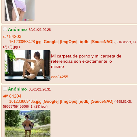
Anónimo
30/01/21 20:28
/#/
84203
161203853428.jpg
[
Google
]
[
ImgOps
]
[
iqdb
]
[
SauceNAO
]
( 216.08KB
, 14
(2) (2).jpg
)
Mi carpeta de porno y mi carpeta de
referencias son exactamente lo
mismo
>>>84255
Anónimo
30/01/21 20:31
/#/
84204
161203869436.jpg
[
Google
]
[
ImgOps
]
[
iqdb
]
[
SauceNAO
]
( 698.81KB
,
59633759436066_1_(29).jpg
)