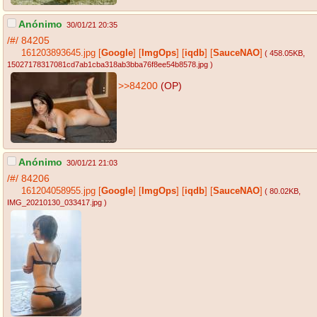
Anónimo
30/01/21 20:35
/#/
84205
161203893645.jpg
[
Google
]
[
ImgOps
]
[
iqdb
]
[
SauceNAO
]
( 458.05KB
,
15027178317081cd7ab1cba318ab3bba76f8ee54b8578.jpg
)
>>84200
(OP)
Anónimo
30/01/21 21:03
/#/
84206
161204058955.jpg
[
Google
]
[
ImgOps
]
[
iqdb
]
[
SauceNAO
]
( 80.02KB
,
IMG_20210130_033417.jpg
)