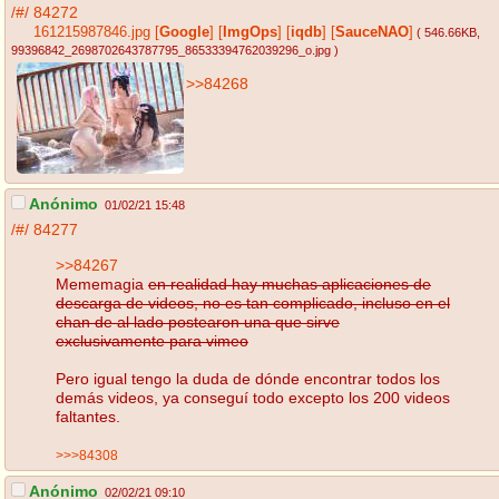
/#/
84272
161215987846.jpg
[
Google
]
[
ImgOps
]
[
iqdb
]
[
SauceNAO
]
( 546.66KB
,
99396842_2698702643787795_86533394762039296_o.jpg
)
>>84268
Anónimo
01/02/21 15:48
/#/
84277
>>84267
Mememagia
en realidad hay muchas aplicaciones de
descarga de videos, no es tan complicado, incluso en el
chan de al lado postearon una que sirve
exclusivamente para vimeo
Pero igual tengo la duda de dónde encontrar todos los
demás videos, ya conseguí todo excepto los 200 videos
faltantes.
>>>84308
Anónimo
02/02/21 09:10