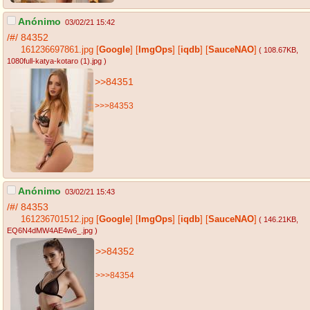
Anónimo
03/02/21 15:42
/#/
84352
161236697861.jpg
[
Google
]
[
ImgOps
]
[
iqdb
]
[
SauceNAO
]
( 108.67KB
,
1080full-katya-kotaro (1).jpg
)
>>84351
>>>84353
Anónimo
03/02/21 15:43
/#/
84353
161236701512.jpg
[
Google
]
[
ImgOps
]
[
iqdb
]
[
SauceNAO
]
( 146.21KB
,
EQ6N4dMW4AE4w6_.jpg
)
>>84352
>>>84354