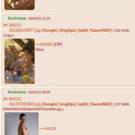
Anónimo
30/01/21 21:16
/#/
84212
161204138377.jpg
[
Google
]
[
ImgOps
]
[
iqdb
]
[
SauceNAO
]
( 322.91KB
,
13.jpg
)
>>84200
(OP)
Vino
Anónimo
31/01/21 05:55
/#/
84222
161207253065.jpg
[
Google
]
[
ImgOps
]
[
iqdb
]
[
SauceNAO
]
( 107.56KB
,
0f30f49982d18b36e4054f7f1419f264.jpg
)
>>>84228