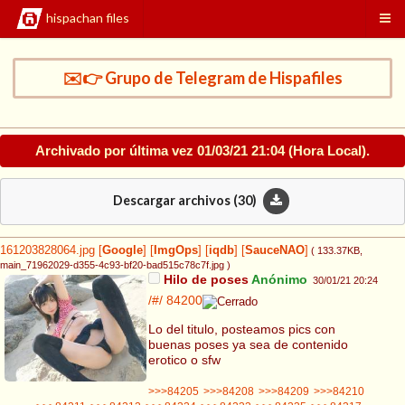
hispachan files
✉️👉 Grupo de Telegram de Hispafiles
Archivado por última vez
01/03/21 21:04
(Hora Local).
Descargar archivos (
30
)
161203828064.jpg
[
Google
]
[
ImgOps
]
[
iqdb
]
[
SauceNAO
]
( 133.37KB
,
main_71962029-d355-4c93-bf20-bad515c78c7f.jpg
)
Hilo de poses
Anónimo
30/01/21 20:24
/#/
84200
Lo del titulo, posteamos pics con
buenas poses ya sea de contenido
erotico o sfw
>>>84205
>>>84208
>>>84209
>>>84210