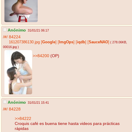
Anónimo
31/01/21 06:17
/#/
84224
161207386130.jpg
[
Google
]
[
ImgOps
]
[
iqdb
]
[
SauceNAO
]
( 278.06KB
,
00016.jpg
)
>>84200
(OP)
Anónimo
31/01/21 15:41
/#/
84228
>>84222
Croquis café es buena tiene hasta videos para prácticas
rápidas