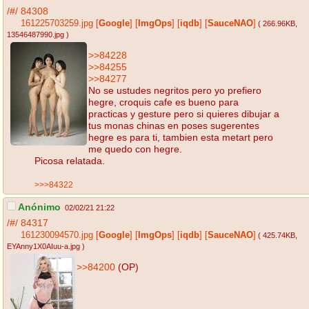
/#/
84308
161225703259.jpg
[
Google
]
[
ImgOps
]
[
iqdb
]
[
SauceNAO
]
( 266.96KB
,
13546487990.jpg
)
>>84228
>>84255
>>84277
No se ustudes negritos pero yo prefiero
hegre, croquis cafe es bueno para
practicas y gesture pero si quieres dibujar a
tus monas chinas en poses sugerentes
hegre es para ti, tambien esta metart pero
me quedo con hegre.
Picosa relatada.
>>>84322
Anónimo
02/02/21 21:22
/#/
84317
161230094570.jpg
[
Google
]
[
ImgOps
]
[
iqdb
]
[
SauceNAO
]
( 425.74KB
,
EYAnny1X0AIuu-a.jpg
)
>>84200
(OP)