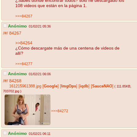
¿Sabes dónde encontrar todos? solo he descargado los
108 videos que están en la página 1.
>>>84267
Anónimo
01/02/21 05:36
/#/
84267
>>84264
¿Cómo descargate más de una centena de videos de
allí?
>>>84277
Anónimo
01/02/21 06:06
/#/
84268
161215961388.jpg
[
Google
]
[
ImgOps
]
[
iqdb
]
[
SauceNAO
]
( 111.85KB
,
703702.jpg
)
>>>84272
Anónimo
01/02/21 06:11