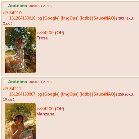
Anónimo
30/01/21 21:15
/#/
84210
161204130016.jpg
[
Google
]
[
ImgOps
]
[
iqdb
]
[
SauceNAO
]
( 393.41KB
,
2.jpg
)
>>84200
(OP)
Fresa
Anónimo
30/01/21 21:15
/#/
84211
161204133867.jpg
[
Google
]
[
ImgOps
]
[
iqdb
]
[
SauceNAO
]
( 259.96KB
,
10.jpg
)
>>84200
(OP)
Manzana