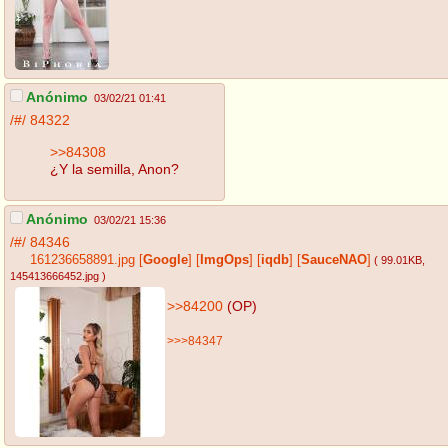
Anónimo
03/02/21 01:41
/#/
84322
>>84308
¿Y la semilla, Anon?
Anónimo
03/02/21 15:36
/#/
84346
161236658891.jpg
[
Google
]
[
ImgOps
]
[
iqdb
]
[
SauceNAO
]
( 99.01KB
,
145413666452.jpg
)
>>84200
(OP)
>>>84347