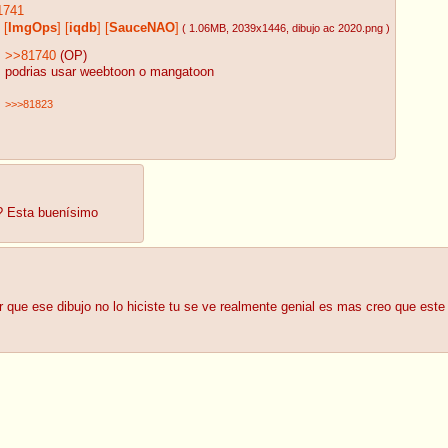
1741
[
ImgOps
]
[
iqdb
]
[
SauceNAO
]
( 1.06MB
, 2039x1446
, dibujo ac 2020.png
)
>>81740
(OP)
podrias usar weebtoon o mangatoon
>>>81823
u? Esta buenísimo
 que ese dibujo no lo hiciste tu se ve realmente genial es mas creo que este 