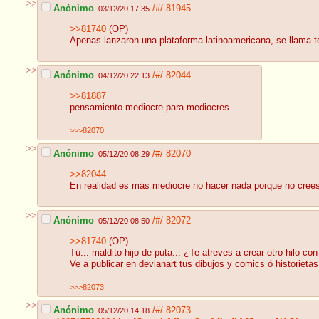
>>
Anónimo
/#/
81945
03/12/20 17:35
>>81740
(OP)
Apenas lanzaron una plataforma latinoamericana, se llama to
>>
Anónimo
/#/
82044
04/12/20 22:13
>>81887
pensamiento mediocre para mediocres
>>>82070
>>
Anónimo
/#/
82070
05/12/20 08:29
>>82044
En realidad es más mediocre no hacer nada porque no crees
>>
Anónimo
/#/
82072
05/12/20 08:50
>>81740
(OP)
Tú... maldito hijo de puta... ¿Te atreves a crear otro hilo c
Ve a publicar en devianart tus dibujos y comics ó historietas
>>>82073
>>
Anónimo
/#/
82073
05/12/20 14:18