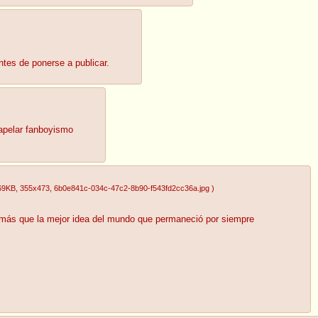
ntes de ponerse a publicar.
 apelar fanboyismo
69KB
, 355x473
, 6b0e841c-034c-47c2-8b90-f543fd2cc36a.jpg
)
más que la mejor idea del mundo que permaneció por siempre