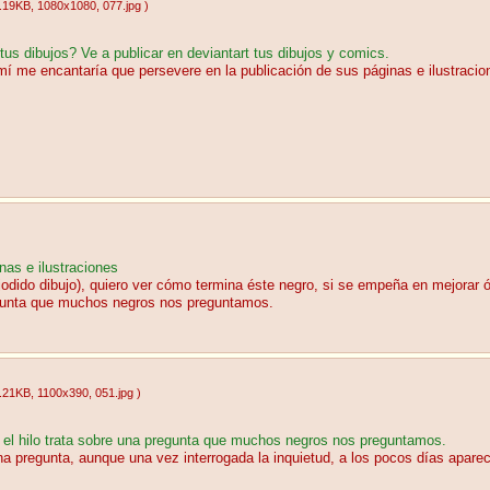
.19KB
, 1080x1080
, 077.jpg
)
 tus dibujos? Ve a publicar en deviantart tus dibujos y comics.
í me encantaría que persevere en la publicación de sus páginas e ilustracion
nas e ilustraciones
jodido dibujo), quiero ver cómo termina éste negro, si se empeña en mejorar ó
regunta que muchos negros nos preguntamos.
.21KB
, 1100x390
, 051.jpg
)
 el hilo trata sobre una pregunta que muchos negros nos preguntamos.
 pregunta, aunque una vez interrogada la inquietud, a los pocos días aparece