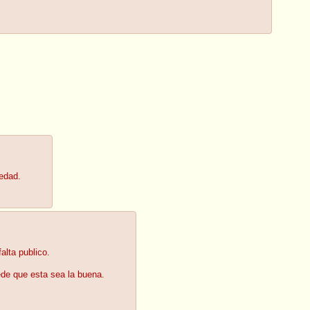
edad.
alta publico.
ede que esta sea la buena.