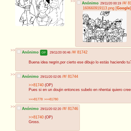
>>
Anónimo
/#/
8
29/11/20 00:19
160660919113.png
[
Google
]
>>
Anónimo
/#/
81742
29/11/20 00:46
OP
Buena idea negrin,por cierto ese dibujo lo estás haciendo t
>>
Anónimo
/#/
81744
29/11/20 02:05
>>81740
(OP)
Pues si en un doujin entonces subelo en nhentai quiero creer
>>>81778
>>>81780
>>
Anónimo
/#/
81746
29/11/20 02:20
>>81740
(OP)
Gross.