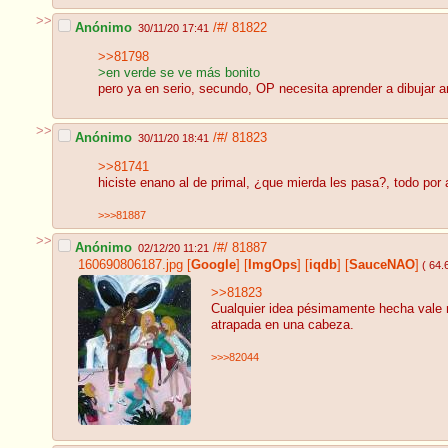
>>
Anónimo
/#/
81822
30/11/20 17:41
>>81798
>en verde se ve más bonito
pero ya en serio, secundo, OP necesita aprender a dibujar a
>>
Anónimo
/#/
81823
30/11/20 18:41
>>81741
hiciste enano al de primal, ¿que mierda les pasa?, todo por
>>>81887
>>
Anónimo
/#/
81887
02/12/20 11:21
160690806187.jpg
[
Google
]
[
ImgOps
]
[
iqdb
]
[
SauceNAO
]
( 64.
>>81823
Cualquier idea pésimamente hecha vale 
atrapada en una cabeza.
>>>82044