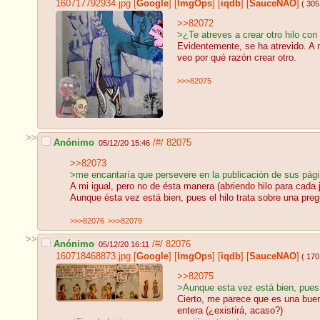
160717792934.jpg
[
Google
]
[
ImgOps
]
[
iqdb
]
[
SauceNAO
]
( 305
>>82072
>¿Te atreves a crear otro hilo con
Evidentemente, se ha atrevido. A m
veo por qué razón crear otro.
>>>82075
>>
Anónimo
/#/
82075
05/12/20 15:46
>>82073
>me encantaría que persevere en la publicación de sus pági
A mi igual, pero no de ésta manera (abriendo hilo para cada 
Aunque ésta vez está bien, pues el hilo trata sobre una p
>>>82076
>>>82079
>>
Anónimo
/#/
82076
05/12/20 16:11
160718468873.jpg
[
Google
]
[
ImgOps
]
[
iqdb
]
[
SauceNAO
]
( 170
>>82075
>Aunque esta vez está bien, pues
Cierto, me parece que es una buena
entera (¿existirá, acaso?)