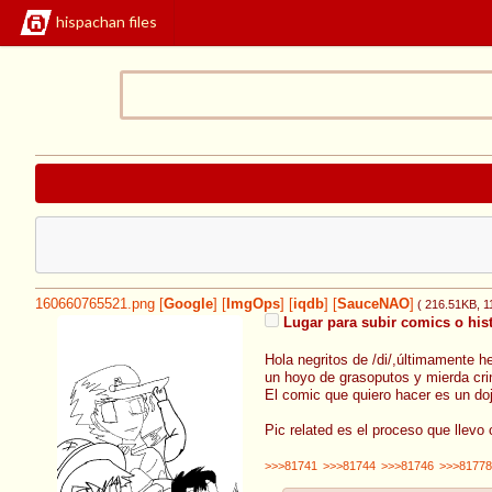
hispachan files
160660765521.png
[
Google
]
[
ImgOps
]
[
iqdb
]
[
SauceNAO
]
( 216.51KB
, 
Lugar para subir comics o his
Hola negritos de /di/,últimamente h
un hoyo de grasoputos y mierda cri
El comic que quiero hacer es un doj
Pic related es el proceso que llevo 
>>>81741
>>>81744
>>>81746
>>>81778