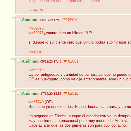
<Tira de Liniers que me pareció pertinente.
>>>82079
>>
Anónimo
/#/
82079
05/12/20 17:40
>>82075
>>82076
¿cuanto dura un hilo en /di/?
si durase lo suficiente creo que OPuto podría subir y usar so
>>>82081
>>
Anónimo
/#/
82081
05/12/20 17:46
>>82079
Es por antigüedad y cantidad de bumps, aunque no puedo da
OP es nuevoputo, cómo ya dije anteriormente; abre un hilo p
>>
Anónimo
/#/
82511
17/12/20 18:55
>>81740
(OP)
Bueno op yo conozco dos, Faneo, buena plataforma y comoda,
La segunda es Dinnbo, aunque el creador estuvo un tiempo d
Hay una tercera internacional pero muy incómoda, Amilova.
Cabe aclarar que las dos primeras son para publico latino.