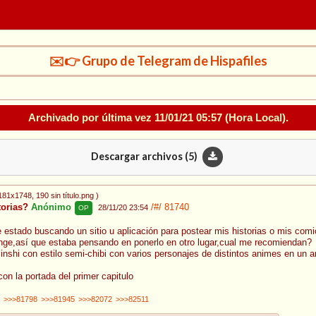
✉️👉 Grupo de Telegram de Hispafiles
Archivado por última vez
11/01/21 05:57
(Hora Local).
Descargar archivos (
5
)
1181x1748
, 190 sin título.png
)
torias?
Anónimo
/#/
81740
28/11/20 23:54
OP
e estado buscando un sitio u aplicación para postear mis historias o mis com
nge,así que estaba pensando en ponerlo en otro lugar,cual me recomiendan?
inshi con estilo semi-chibi con varios personajes de distintos animes en un 
con la portada del primer capitulo
>>>81798
>>>81945
>>>82072
>>>82511