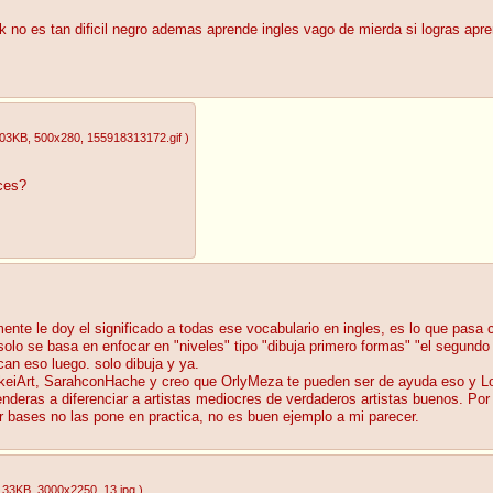
 no es tan dificil negro ademas aprende ingles vago de mierda si logras apren
.03KB
, 500x280
, 155918313172.gif
)
uces?
ente le doy el significado a todas ese vocabulario en ingles, es lo que pas
 solo se basa en enfocar en "niveles" tipo "dibuja primero formas" "el segund
can eso luego. solo dibuja y ya.
ukeiArt, SarahconHache y creo que OrlyMeza te pueden ser de ayuda eso y Lo
renderas a diferenciar a artistas mediocres de verdaderos artistas buenos. P
 bases no las pone en practica, no es buen ejemplo a mi parecer.
.33KB
, 3000x2250
, 13.jpg
)