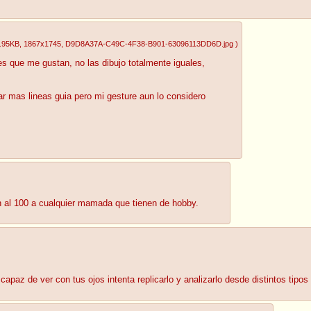
.95KB
, 1867x1745
, D9D8A37A-C49C-4F38-B901-63096113DD6D.jpg
)
es que me gustan, no las dibujo totalmente iguales,
ar mas lineas guia pero mi gesture aun lo considero
an al 100 a cualquier mamada que tienen de hobby.
apaz de ver con tus ojos intenta replicarlo y analizarlo desde distintos tipos 