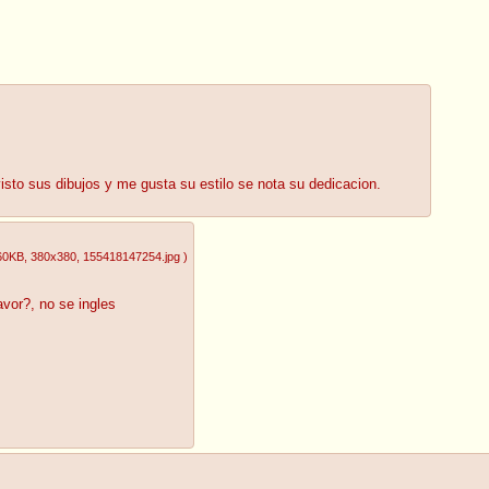
isto sus dibujos y me gusta su estilo se nota su dedicacion.
60KB
, 380x380
, 155418147254.jpg
)
avor?, no se ingles