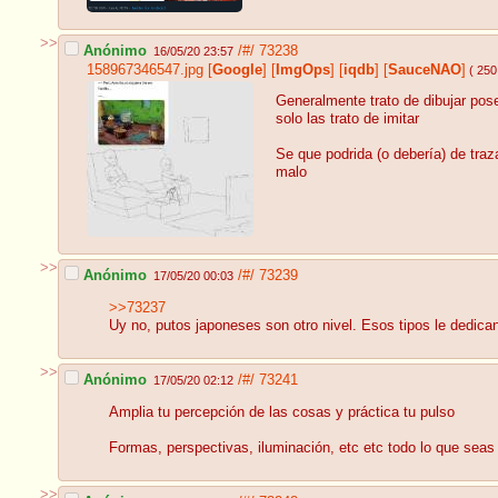
>>
Anónimo
/#/
73238
16/05/20 23:57
158967346547.jpg
[
Google
]
[
ImgOps
]
[
iqdb
]
[
SauceNAO
]
( 250
Generalmente trato de dibujar pos
solo las trato de imitar
Se que podrida (o debería) de traz
malo
>>
Anónimo
/#/
73239
17/05/20 00:03
>>73237
Uy no, putos japoneses son otro nivel. Esos tipos le dedic
>>
Anónimo
/#/
73241
17/05/20 02:12
Amplia tu percepción de las cosas y práctica tu pulso
Formas, perspectivas, iluminación, etc etc todo lo que seas c
>>