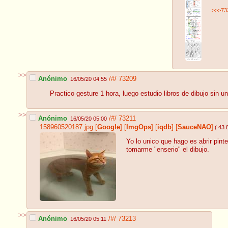
>>>73
>>
Anónimo
/#/
73209
16/05/20 04:55
Practico gesture 1 hora, luego estudio libros de dibujo sin un
>>
Anónimo
/#/
73211
16/05/20 05:00
158960520187.jpg
[
Google
]
[
ImgOps
]
[
iqdb
]
[
SauceNAO
]
( 43.
Yo lo unico que hago es abrir pin
tomarme "enserio" el dibujo.
>>
Anónimo
/#/
73213
16/05/20 05:11