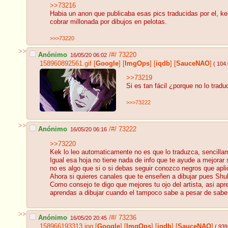
>>73216
Habia un anon que publicaba esas pics traducidas por el, kek
cobrar millonada por dibujos en pelotas.
>>>73220
>>
Anónimo
/#/
73220
16/05/20 06:02
158960892561.gif
[
Google
]
[
ImgOps
]
[
iqdb
]
[
SauceNAO
]
( 104
>>73219
Si es tan fácil ¿porque no lo trad
>>>73222
>>
Anónimo
/#/
73222
16/05/20 06:16
>>73220
Kek lo leo automaticamente no es que lo traduzca, sencillam
Igual esa hoja no tiene nada de info que te ayude a mejorar
no es algo que si o si debas seguir conozco negros que apli
Ahora si quieres canales que te enseñen a dibujar pues Sh
Como consejo te digo que mejores tu ojo del artista, asi ap
aprendas a dibujar cuando el tampoco sabe a pesar de saber
>>
Anónimo
/#/
73236
16/05/20 20:45
158966193313.jpg
[
Google
]
[
ImgOps
]
[
iqdb
]
[
SauceNAO
]
( 939