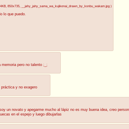
54KB
, 850x735
, __jahy_jahy_sama_wa_kujikenai_drawn_by_konbu_wakam.jpg
)
do lo que puedo.
a memoria pero no talento ;_;
n práctica y no exagero
 soy un novato y apegarme mucho al lápiz no es muy buena idea, creo persona
ecas en el espejo y luego dibujarlas