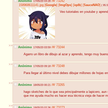
Anónimo
/#/
73242
17/05/20 03:28
158968611141.jpg
[
Google
]
[
ImgOps
]
[
iqdb
]
[
SauceNAO
]
( 95.
Veo tutoriales en youtube y apren
>>
Anónimo
/#/
73244
17/05/20 03:59
Agarro un libro de dibujo al azar y aprendo, tengo muy buen
>>
Anónimo
/#/
73248
17/05/20 09:18
Para llegar al último nivel debes dibujar millones de hojas e
>>
Anónimo
/#/
73265
18/05/20 00:21
hago sketches de lo que sea principalmente a lapicero, aun
que me ayuda mucho es hacer esa técnica vieja de hacer mu
>>
Anónimo
/#/
73273
18/05/20 02:36