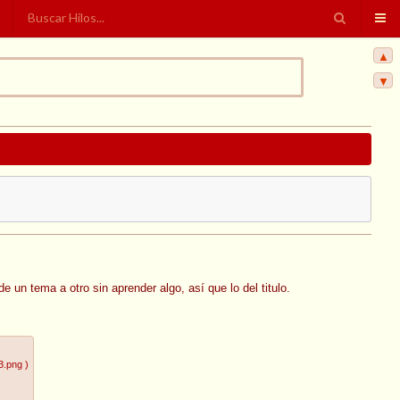
▲
▼
 un tema a otro sin aprender algo, así que lo del titulo.
3.png
)