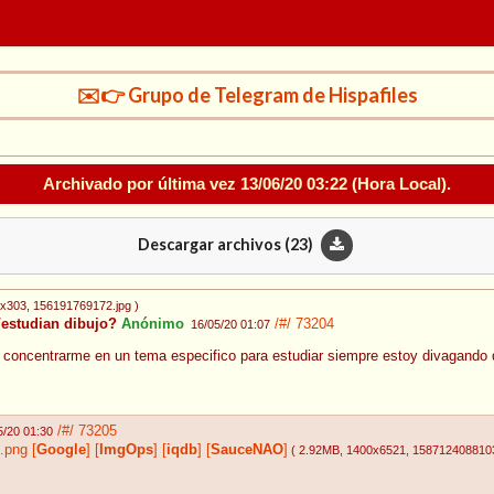
✉️👉 Grupo de Telegram de Hispafiles
Archivado por última vez
13/06/20 03:22
(Hora Local).
Descargar archivos (
23
)
2x303
, 156191769172.jpg
)
estudian dibujo?
Anónimo
/#/
73204
16/05/20 01:07
l concentrarme en un tema especifico para estudiar siempre estoy divagando de
/#/
73205
5/20 01:30
.png
[
Google
]
[
ImgOps
]
[
iqdb
]
[
SauceNAO
]
( 2.92MB
, 1400x6521
, 158712408810