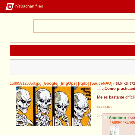
hispachan files
158959126850.jpg
[
Google
]
[
ImgOps
]
[
iqdb
]
[
SauceNAO
]
( 99.04KB
, 57
¿Como practican/
Me es bastante difíci
>>>73348
>>
Anónimo
16/0
158959264985