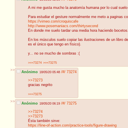
A mi me gusta mucho la anatomía humana por lo cual suelo e
Para estudiar el gesture normalmente me meto a paginas c
https://vimeo.com/croquiscafe
http://www.posemaniacs.com/thirtysecond
En donde me suelo tardar una media hora haciendo bocetos
En los músculos suelo copiar las ilustraciones de un libro 
es el único que tengo en físico).
y... no se mucho de sombras :(
>>>73274
>>>73275
>>
Anónimo
/#/
73274
18/05/20 05:48
>>73273
gracias negrito
>>>73275
>>
Anónimo
/#/
73275
18/05/20 06:19
>>73274
>>73273
Ésta también sirve:
https://line-of-action.com/practice-tools/figure-drawing