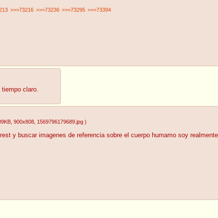
213
>>>73216
>>>73236
>>>73295
>>>73394
 tiempo claro.
89KB
, 900x808
, 1569796179689.jpg
)
terest y buscar imagenes de referencia sobre el cuerpo humamo soy realmente