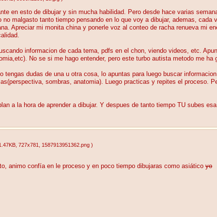
nte en esto de dibujar y sin mucha habilidad. Pero desde hace varias semana
 no malgasto tanto tiempo pensando en lo que voy a dibujar, ademas, cada v
na. Apreciar mi monita china y ponerle voz al conteo de racha renueva mi ener
alidad.
scando informacion de cada tema, pdfs en el chon, viendo videos, etc. Apunt
omia,etc). No se si me hago entender, pero este turbo autista metodo me ha 
 tengas dudas de una u otra cosa, lo apuntas para luego buscar informacion
s(perspectiva, sombras, anatomia). Luego practicas y repites el proceso. Pe
lan a la hora de aprender a dibujar. Y despues de tanto tiempo TU subes esa
1.47KB
, 727x781
, 1587913951362.png
)
rito, animo confía en le proceso y en poco tiempo dibujaras como asiático
yo