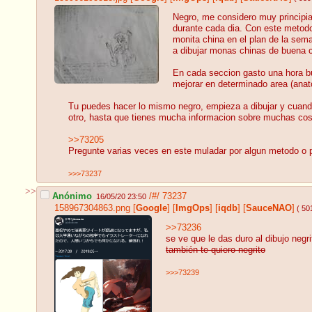
Negro, me considero muy principia
durante cada dia. Con este metodo
monita china en el plan de la sema
a dibujar monas chinas de buena c
En cada seccion gasto una hora bu
mejorar en determinado area (anat
Tu puedes hacer lo mismo negro, empieza a dibujar y cuando
otro, hasta que tienes mucha informacion sobre muchas cosa
>>73205
Pregunte varias veces en este muladar por algun metodo o p
>>>73237
>>
Anónimo
/#/
73237
16/05/20 23:50
158967304863.png
[
Google
]
[
ImgOps
]
[
iqdb
]
[
SauceNAO
]
( 50
>>73236
se ve que le das duro al dibujo neg
también te quiero negrito
>>>73239