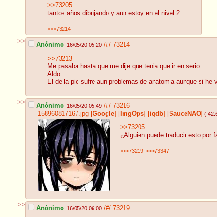
>>73205
tantos años dibujando y aun estoy en el nivel 2
>>>73214
>>
Anónimo
/#/
73214
16/05/20 05:20
>>73213
Me pasaba hasta que me dije que tenia que ir en serio.
Aldo
El de la pic sufre aun problemas de anatomia aunque si he v
>>
Anónimo
/#/
73216
16/05/20 05:49
158960817167.jpg
[
Google
]
[
ImgOps
]
[
iqdb
]
[
SauceNAO
]
( 42.
>>73205
¿Alguien puede traducir esto por f
>>>73219
>>>73347
>>
Anónimo
/#/
73219
16/05/20 06:00