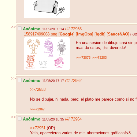
>>
Anónimo
/#/
72956
11/05/20 05:14
158917409068.png
[
Google
]
[
ImgOps
]
[
iqdb
]
[
SauceNAO
]
( 60
En una sesion de dibujo casi sin p
mas de estos, ¡Es divertido!
>>>73073
>>>73203
>>
Anónimo
/#/
72962
11/05/20 17:17
>>72953
No se dibujar, ni nada, pero: el plato me parece como si no f
>>>72967
>>
Anónimo
/#/
72964
11/05/20 18:35
>>72951
(OP)
Yeih, aparecieron varios de mis aberraciones gráficas!<3