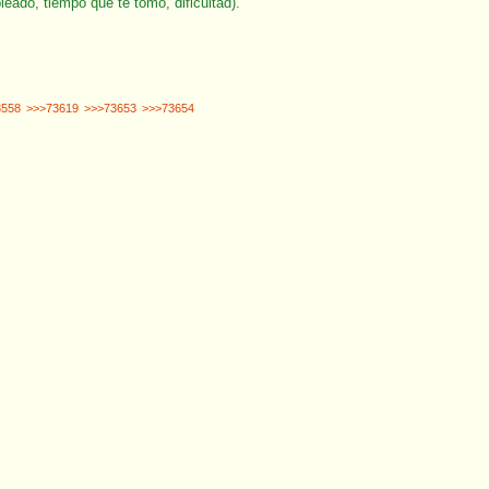
leado, tiempo que te tomó, dificultad).
3558
>>>73619
>>>73653
>>>73654