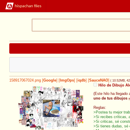
hispachan files
158917067024.png
[
Google
]
[
ImgOps
]
[
iqdb
]
[
SauceNAO
]
( 10.52MB
, 4
Hilo de Dibujo Al
(Este hilo ha llegado
uno de tus dibujos
Reglas:
>Postea tu mejor trab
>Si recibes críticas, 
>Si criticas, sé const
>Si tienes dudas, sé 