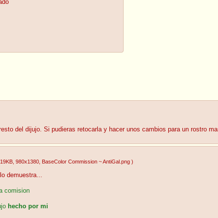
ado
l resto del dijujo. Si pudieras retocarla y hacer unos cambios para un rostro 
.19KB
, 980x1380
, BaseColor Commission ~ AntiGal.png
)
lo demuestra...
a comision
ujo
hecho por mi