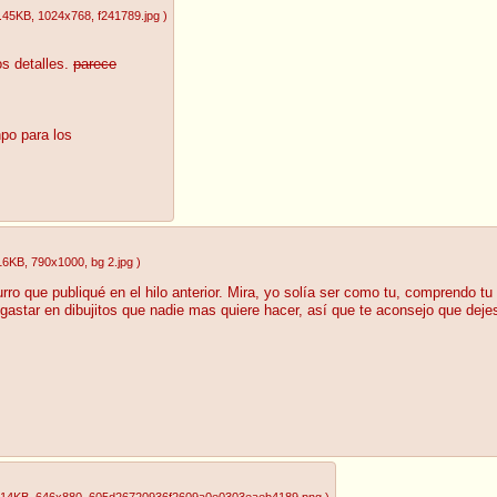
.45KB
, 1024x768
, f241789.jpg
)
os detalles.
parece
po para los
16KB
, 790x1000
, bg 2.jpg
)
furro que publiqué en el hilo anterior. Mira, yo solía ser como tu, comprendo tu
gastar en dibujitos que nadie mas quiere hacer, así que te aconsejo que dejes 
.14KB
, 646x880
, 605d26720936f2609a0e0303eaeb4189.png
)