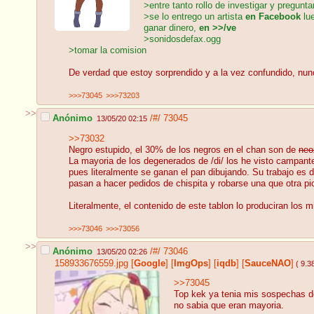
>entre tanto rollo de investigar y pregunt
>se lo entrego un artista
en Facebook
lue
ganar dinero,
en >>/ve
>sonidosdefax.ogg
>tomar la comision
De verdad que estoy sorprendido y a la vez confundido, nunc
>>>73045
>>>73203
>>
Anónimo
/#/
73045
13/05/20 02:15
>>73032
Negro estupido, el 30% de los negros en el chan son de
neo
La mayoria de los degenerados de /di/ los he visto campante
pues literalmente se ganan el pan dibujando. Su trabajo es d
pasan a hacer pedidos de chispita y robarse una que otra pi
Literalmente, el contenido de este tablon lo produciran l
>>>73046
>>>73056
>>
Anónimo
/#/
73046
13/05/20 02:26
158933676559.jpg
[
Google
]
[
ImgOps
]
[
iqdb
]
[
SauceNAO
]
( 9.3
>>73045
Top kek ya tenia mis sospechas d
no sabia que eran mayoria.