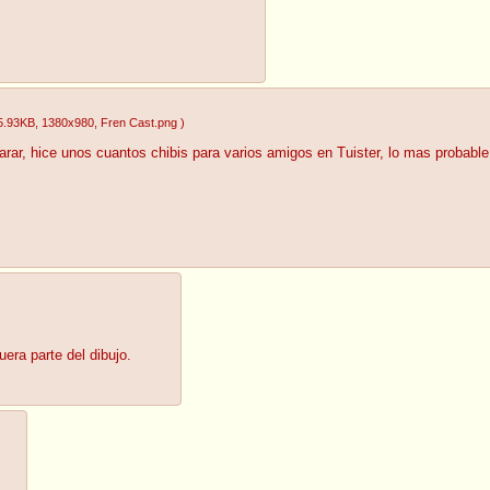
5.93KB
, 1380x980
, Fren Cast.png
)
arar, hice unos cuantos chibis para varios amigos en Tuister, lo mas probabl
uera parte del dibujo.