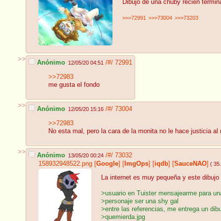
Dibujo de una chuby recien termin
>>>72991
>>>73004
>>>73203
>>
Anónimo
/#/
72991
12/05/20 04:51
>>72983
me gusta el fondo
>>
Anónimo
/#/
73004
12/05/20 15:16
>>72983
No esta mal, pero la cara de la monita no le hace justicia a
>>
Anónimo
/#/
73032
13/05/20 00:24
158932948522.png
[
Google
]
[
ImgOps
]
[
iqdb
]
[
SauceNAO
]
( 35
La internet es muy pequeña y este dibujo 
>usuario en Tuister mensajearme para un
>personaje ser una shy gal
>entre las referencias, me entrega un dib
>quemierda.jpg