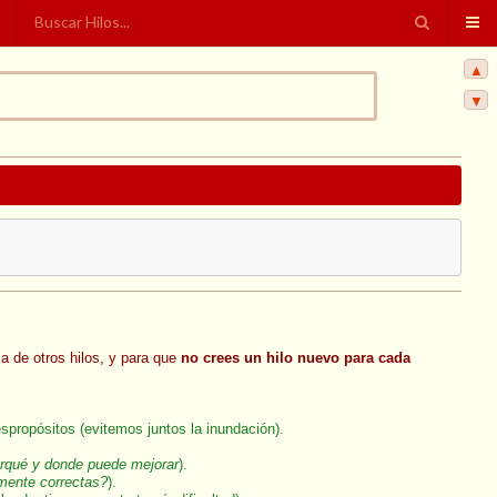
▲
▼
ma de otros hilos, y para que
no crees un hilo nuevo para cada
espropósitos (evitemos juntos la inundación).
orqué y donde puede mejorar
).
mente correctas?
).