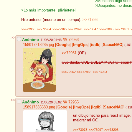
>Menciona algo sobre t
>Dibujantes: no desis
>Lo más importante: ¡diviértete!
Hilo anterior (muerto en un tiempo):
>>71786
>>>72953
>>>72964
>>>72965
>>>72970
>>>73047
>>>73095
>>>73101
>>
Anónimo
/#/
72953
11/05/20 04:43
158917218285.jpg
[
Google
]
[
ImgOps
]
[
iqdb
]
[
SauceNAO
]
( 401
>>72951
(OP)
Que duela, QUE DUELA MUCHO, sean hon
>>>72962
>>>72966
>>>73203
>>
Anónimo
/#/
72955
11/05/20 05:02
158917335680.png
[
Google
]
[
ImgOps
]
[
iqdb
]
[
SauceNAO
]
( 12
un dibujo hecho para react image, 
mejorar mi OC
>>>73073
>>>73097
>>>73203