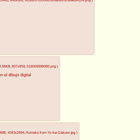
8.58KB
, 807x859
, 018009998080.png
)
el dibujo digital
08MB
, 4093x2894
, Kumako from Yo-kai Gakuen.jpg
)