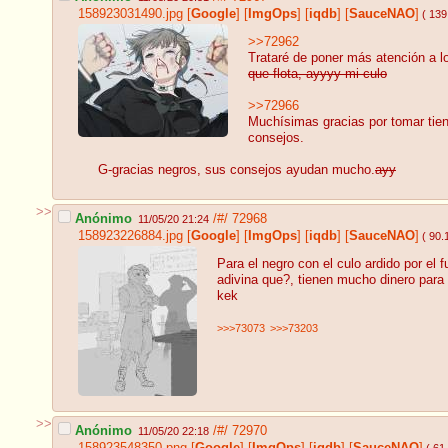
158923031490.jpg
[
Google
]
[
ImgOps
]
[
iqdb
]
[
SauceNAO
]
( 139
>>72962
Trataré de poner más atención a l
que flota, ayyyy mi culo
>>72966
Muchísimas gracias por tomar tien
consejos.
G-gracias negros, sus consejos ayudan mucho.
ayy
>>
Anónimo
/#/
72968
11/05/20 21:24
158923226884.jpg
[
Google
]
[
ImgOps
]
[
iqdb
]
[
SauceNAO
]
( 90.
Para el negro con el culo ardido por el 
adivina que?, tienen mucho dinero para 
kek
>>>73073
>>>73203
>>
Anónimo
/#/
72970
11/05/20 22:18
158923548350.png
[
Google
]
[
ImgOps
]
[
iqdb
]
[
SauceNAO
]
( 61