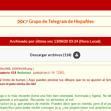
✉️👉 Grupo de Telegram de Hispafiles
Archivado por última vez
13/06/20 03:24
(Hora Local).
Descargar archivos (
114
)
205x2906
, 2230301005.png
)
eatorio #14
Anónimo
/#/
72951
11/05/20 04:17
 al límite de bumps.) Aquí puedes postear tus dibujos que no se ajusten al te
¡Lee el puto sticky de /di/!
ajo o lo más reciente (toma una foto bien orientada, iluminada y ligera). No d
aprende a encajarlas. Recuerda: no alimentes al trol.
ructivo (e.g.
que pedazo de mierda. Puedes decir que es mierda, pero di el p
específico para poder recibir consejos (e.g.
¿las proporciones son anatómica