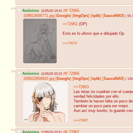
>>
Anónimo
/#/
72965
11/05/20 19:41
158922606771.jpg
[
Google
]
[
ImgOps
]
[
iqdb
]
[
SauceNAO
]
( 55.
>>72951
(OP)
Esto es lo ultimo que e dibujado Op
>>>73073
>>
Anónimo
/#/
72966
11/05/20 20:23
158922859920.jpg
[
Google
]
[
ImgOps
]
[
iqdb
]
[
SauceNAO
]
( 135
>>72953
Las tetas no cuadran con el cuerp
verdad felicidades por ello.
También le hacen falta un poco de
cambiar un poco para ser mejor.
Aun así muy bonito, lo guardo con
>>>72967
>>
Anónimo
/#/
72967
11/05/20 20:51