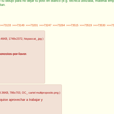
u dibujo para no dejar tu post en blanco (e.g. técnica utilizada, material emp
tan.
>>>73133
>>>73149
>>>73201
>>>73247
>>>73264
>>>73515
>>>73519
>>>73530
>>>7
.46KB
, 1748x2372
, hispascat_.jpg
)
estos por favor.
8.36KB
, 786x703
, OC_ cartel multiproposito.png
)
quise aprovechar a trabajar y