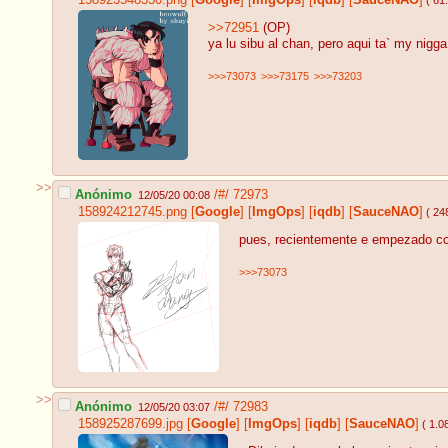
>>72951
(OP)
ya lu sibu al chan, pero aqui ta` my nigga
>>>73073
>>>73175
>>>73203
>>
Anónimo
/#/
72973
12/05/20 00:08
158924212745.png
[
Google
]
[
ImgOps
]
[
iqdb
]
[
SauceNAO
]
( 24
pues, recientemente e empezado con 
>>>73073
>>
Anónimo
/#/
72983
12/05/20 03:07
158925287699.jpg
[
Google
]
[
ImgOps
]
[
iqdb
]
[
SauceNAO
]
( 1.