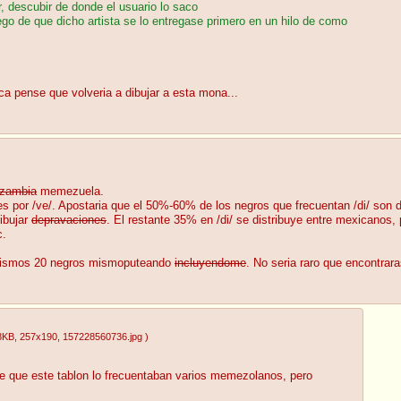
ar, descubir de donde el usuario lo saco
go de que dicho artista se lo entregase primero en un hilo de como
a pense que volveria a dibujar a esta mona...
zambia
memezuela.
s por /ve/. Apostaria que el 50%-60% de los negros que frecuentan /di/ son d
ibujar
depravaciones
. El restante 35% en /di/ se distribuye entre mexicanos,
c.
os mismos 20 negros mismoputeando
incluyendome
. No seria raro que encontrar
8KB
, 257x190
, 157228560736.jpg
)
e que este tablon lo frecuentaban varios memezolanos, pero