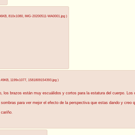
36KB
, 810x1080
, IMG-20200511-WA0001.jpg
)
.49KB
, 1199x1077
, 1581809154393.jpg
)
o, los brazos están muy escuálidos y cortos para la estatura del cuerpo. Los 
 sombras para ver mejor el efecto de la perspectiva que estas dando y creo qu
 cariño.