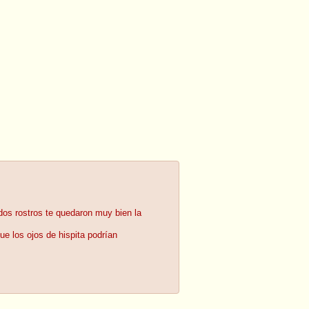
dos rostros te quedaron muy bien la
e los ojos de hispita podrían