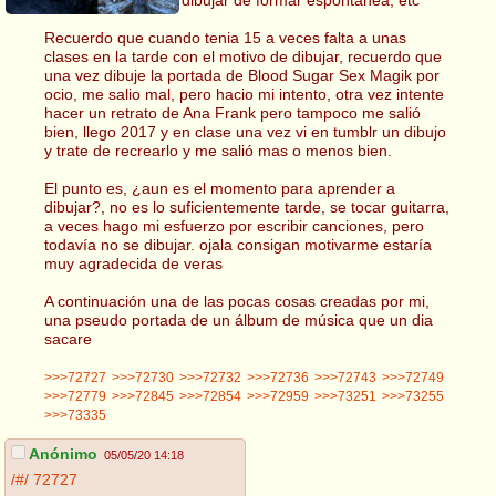
Recuerdo que cuando tenia 15 a veces falta a unas
clases en la tarde con el motivo de dibujar, recuerdo que
una vez dibuje la portada de Blood Sugar Sex Magik por
ocio, me salio mal, pero hacio mi intento, otra vez intente
hacer un retrato de Ana Frank pero tampoco me salió
bien, llego 2017 y en clase una vez vi en tumblr un dibujo
y trate de recrearlo y me salió mas o menos bien.
El punto es, ¿aun es el momento para aprender a
dibujar?, no es lo suficientemente tarde, se tocar guitarra,
a veces hago mi esfuerzo por escribir canciones, pero
todavía no se dibujar. ojala consigan motivarme estaría
muy agradecida de veras
A continuación una de las pocas cosas creadas por mi,
una pseudo portada de un álbum de música que un dia
sacare
>>>72727
>>>72730
>>>72732
>>>72736
>>>72743
>>>72749
>>>72779
>>>72845
>>>72854
>>>72959
>>>73251
>>>73255
>>>73335
Anónimo
05/05/20 14:18
/#/
72727