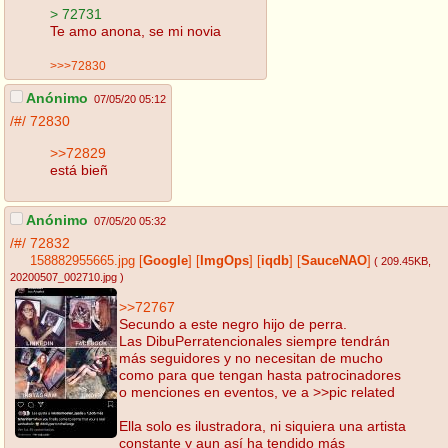
> 72731
Te amo anona, se mi novia
>>>72830
Anónimo
07/05/20 05:12
/#/
72830
>>72829
está bieñ
Anónimo
07/05/20 05:32
/#/
72832
158882955665.jpg
[
Google
]
[
ImgOps
]
[
iqdb
]
[
SauceNAO
]
( 209.45KB
,
20200507_002710.jpg
)
>>72767
Secundo a este negro hijo de perra.
Las DibuPerratencionales siempre tendrán
más seguidores y no necesitan de mucho
como para que tengan hasta patrocinadores
o menciones en eventos, ve a >>pic related
Ella solo es ilustradora, ni siquiera una artista
constante y aun así ha tendido más