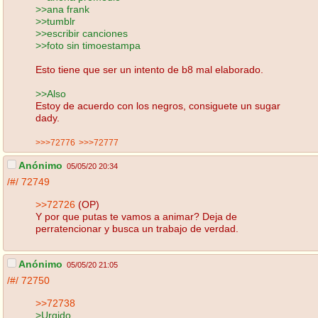
>>ana frank
>>tumblr
>>escribir canciones
>>foto sin timoestampa
Esto tiene que ser un intento de b8 mal elaborado.
>>Also
Estoy de acuerdo con los negros, consiguete un sugar
dady.
>>>72776
>>>72777
Anónimo
05/05/20 20:34
/#/
72749
>>72726
(OP)
Y por que putas te vamos a animar? Deja de
perratencionar y busca un trabajo de verdad.
Anónimo
05/05/20 21:05
/#/
72750
>>72738
>Urgido