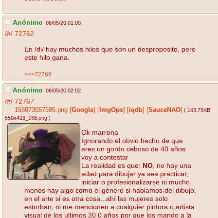
Anónimo
06/05/20 01:09
/#/
72762
En /di/ hay muchos hilos que son un desproposito, pero
este hilo gana.
>>>72769
Anónimo
06/05/20 02:02
/#/
72767
158873057595.png
[
Google
]
[
ImgOps
]
[
iqdb
]
[
SauceNAO
]
( 163.75KB
,
550x423_168.png
)
Ok marrona
Ignorando el obvio hecho de que
eres un gordo ceboso de 40 años
voy a contestar
La realidad es que:
NO
, no hay una
edad para dibujar ya sea practicar,
iniciar o profesionalizarse ni mucho
menos hay algo como el género si hablamos del dibujo,
en el arte si es otra cosa...ahí las mujeres solo
estorban, ni me mencionen a cualquier pintora o artista
visual de los ultimos 20 0 años por que los mando a la