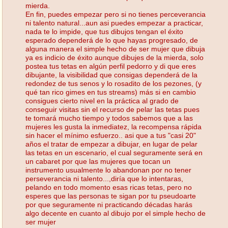
mierda.
En fin, puedes empezar pero si no tienes perceverancia
ni talento natural...aun asi puedes empezar a practicar,
nada te lo impide, que tus dibujos tengan el éxito
esperado dependerá de lo que hayas progresado, de
alguna manera el simple hecho de ser mujer que dibuja
ya es indicio de éxito aunque dibujes de la mierda, solo
postea tus tetas en algún perfil pedorro y di que eres
dibujante, la visibilidad que consigas dependerá de la
redondez de tus senos y lo rosadito de los pezones, (y
qué tan rico gimes en tus streams) más si en cambio
consigues cierto nivel en la práctica al grado de
conseguir visitas sin el recurso de pelar las tetas pues
te tomará mucho tiempo y todos sabemos que a las
mujeres les gusta la inmediatez, la recompensa rápida
sin hacer el mínimo esfuerzo.. asi que a tus "casi 20"
años el tratar de empezar a dibujar, en lugar de pelar
las tetas en un escenario, el cual seguramente será en
un cabaret por que las mujeres que tocan un
instrumento usualmente lo abandonan por no tener
perseverancia ni talento...,diría que lo intentaras,
pelando en todo momento esas ricas tetas, pero no
esperes que las personas te sigan por tu pseudoarte
por que seguramente ni practicando décadas harás
algo decente en cuanto al dibujo por el simple hecho de
ser mujer