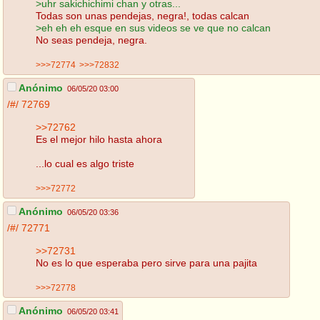
>uhr sakichichimi chan y otras...
Todas son unas pendejas, negra!, todas calcan
>eh eh eh esque en sus videos se ve que no calcan
No seas pendeja, negra.
>>>72774
>>>72832
Anónimo
06/05/20 03:00
/#/
72769
>>72762
Es el mejor hilo hasta ahora
...lo cual es algo triste
>>>72772
Anónimo
06/05/20 03:36
/#/
72771
>>72731
No es lo que esperaba pero sirve para una pajita
>>>72778
Anónimo
06/05/20 03:41