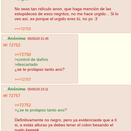
No seas tan ridículo anon, que haga mención de las
estupideces de esos negritos, no me hace urgido... Si lo
ves así, es porque el urgido eres tú, no yo :3
>>>72752
Anónimo
05/05/20 21:45
/#/
72752
>>72750
>control de daños
>descartado
¿se te prolapso tanto ano?
>>>72757
Anónimo
05/05/20 23:11
/#/
72757
>>72752
>¿se te prolapso tanto ano?
Definitivamente no negro, pero ya evidenciaste que a ti
si, a estás alturas ya debes tener el colon besando el
suelo keeeek