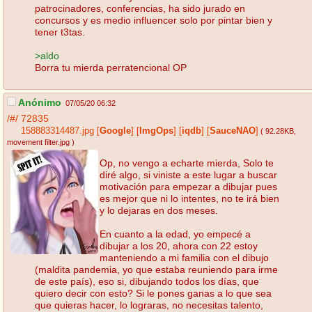
patrocinadores, conferencias, ha sido jurado en
concursos y es medio influencer solo por pintar bien y
tener t3tas.
>aldo
Borra tu mierda perratencional OP
Anónimo
07/05/20 06:32
/#/
72835
158883314487.jpg
[
Google
]
[
ImgOps
]
[
iqdb
]
[
SauceNAO
]
( 92.28KB
,
movement filter.jpg
)
Op, no vengo a echarte mierda, Solo te
diré algo, si viniste a este lugar a buscar
motivación para empezar a dibujar pues
es mejor que ni lo intentes, no te irá bien
y lo dejaras en dos meses.
En cuanto a la edad, yo empecé a
dibujar a los 20, ahora con 22 estoy
manteniendo a mi familia con el dibujo
(maldita pandemia, yo que estaba reuniendo para irme
de este país), eso si, dibujando todos los días, que
quiero decir con esto? Si le pones ganas a lo que sea
que quieras hacer, lo lograras, no necesitas talento,