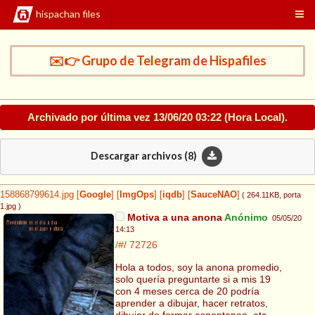
hispachan files
✉️👉 Grupo de Telegram de Hispafiles
Archivado por última vez
13/06/20 03:22
(Hora Local).
Descargar archivos (
8
)
158868799614.jpg
[
Google
]
[
ImgOps
]
[
iqdb
]
[
SauceNAO
]
( 264.11KB
, porta
1.jpg
)
Motiva a una anona
Anónimo
05/05/20
14:13
/#/
72726
Hola a todos, soy la anona promedio,
solo quería preguntarte si a mis 19
con 4 meses cerca de 20 podría
aprender a dibujar, hacer retratos,
dibujar de formar espontanea, etc