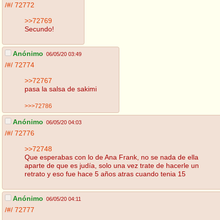
/#/
72772
>>72769
Secundo!
Anónimo
06/05/20 03:49
/#/
72774
>>72767
pasa la salsa de sakimi
>>>72786
Anónimo
06/05/20 04:03
/#/
72776
>>72748
Que esperabas con lo de Ana Frank, no se nada de ella
aparte de que es judía, solo una vez trate de hacerle un
retrato y eso fue hace 5 años atras cuando tenia 15
Anónimo
06/05/20 04:11
/#/
72777