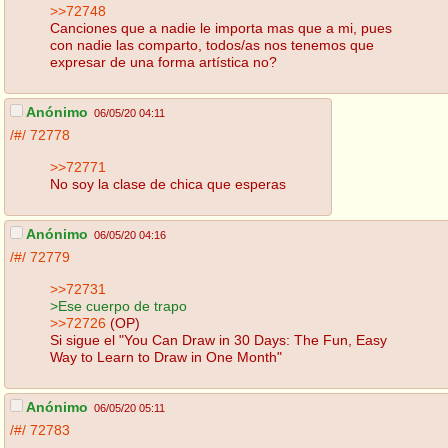
>>72748
Canciones que a nadie le importa mas que a mi, pues
con nadie las comparto, todos/as nos tenemos que
expresar de una forma artística no?
Anónimo
06/05/20 04:11
/#/
72778
>>72771
No soy la clase de chica que esperas
Anónimo
06/05/20 04:16
/#/
72779
>>72731
>Ese cuerpo de trapo
>>72726
(OP)
Si sigue el "You Can Draw in 30 Days: The Fun, Easy
Way to Learn to Draw in One Month"
Anónimo
06/05/20 05:11
/#/
72783