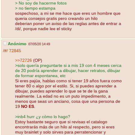
> No soy de hacerme fotos
> no tiempo estampa
sospechoso, a mi se me hace que eres un hombre que
queria consejos gratis pero creando un hilo
deberian poner un aviso de las reglas antes de entrar a
/di/, porque nadie lee el sticky
Anónimo
07/05/20 14:49
/#/
72845
>>72726
(OP)
>solo quería preguntarte si a mis 19 con 4 meses cerca
de 20 podría aprender a dibujar, hacer retratos, dibujar
de formar espontanea, etc
Si eres pajúa, hablas como si tener 19 años fuera como
tener 80 o algo por el estilo. Si, si puedes aprender a
dibujar, puedes aprender lo que se te de la gana
realmente. La edad no es un puto impedimento, a
menos que seas un anciano, cosa que una persona de
19
NO ES
.
>inb4 hurr ¿y cómo lo hago?
Estoy bastante seguro que si revisas el catalogo
encontrarás más de un hilo al respecto, pero si eres
muy brainlet y solo sirves para perratencionar y