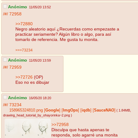
Anónimo
11/05/20 13:52
/#/
72958
>>72880
Negro aleatorio aquí ¿Recuerdas como empezaste a
practicar seriamente? Algún libro o algo, para así
tomarlo de referencia. Me gusta tu monita.
>>>73234
Anónimo
11/05/20 13:59
/#/
72959
>>72726
(OP)
Eso no es dibujar
Anónimo
16/05/20 18:20
/#/
73234
158965324810.png
[
Google
]
[
ImgOps
]
[
iqdb
]
[
SauceNAO
]
( 1.84MB
,
drawing_head_tutorial_by_ohayorinka~2.png
)
>>72958
Disculpa que hasta apenas te
responda, solo agarré una monita