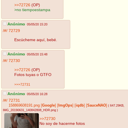
>>72726
(OP)
>no tiempoestampa
Anónimo
05/05/20 15:20
/#/
72729
Escúcheme aquí, bebé.
Anónimo
05/05/20 15:48
/#/
72730
>>72726
(OP)
Fotos tuyas o GTFO
>>>72731
Anónimo
05/05/20 16:28
/#/
72731
158869608191.png
[
Google
]
[
ImgOps
]
[
iqdb
]
[
SauceNAO
]
( 647.29KB
,
IMG_20190631_140842808_HDR.png
)
>>72730
No soy de hacerme fotos