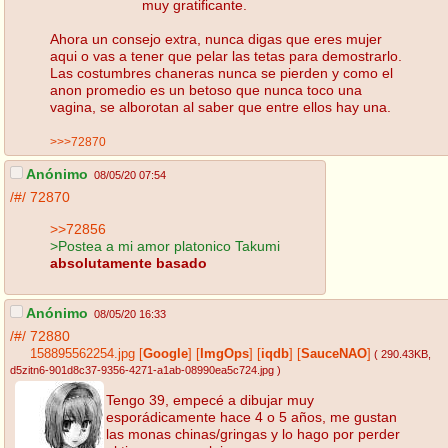
muy gratificante.
Ahora un consejo extra, nunca digas que eres mujer
aqui o vas a tener que pelar las tetas para demostrarlo.
Las costumbres chaneras nunca se pierden y como el
anon promedio es un betoso que nunca toco una
vagina, se alborotan al saber que entre ellos hay una.
>>>72870
Anónimo
08/05/20 07:54
/#/
72870
>>72856
>Postea a mi amor platonico Takumi
absolutamente basado
Anónimo
08/05/20 16:33
/#/
72880
158895562254.jpg
[
Google
]
[
ImgOps
]
[
iqdb
]
[
SauceNAO
]
( 290.43KB
,
d5zitn6-901d8c37-9356-4271-a1ab-08990ea5c724.jpg
)
Tengo 39, empecé a dibujar muy
esporádicamente hace 4 o 5 años, me gustan
las monas chinas/gringas y lo hago por perder