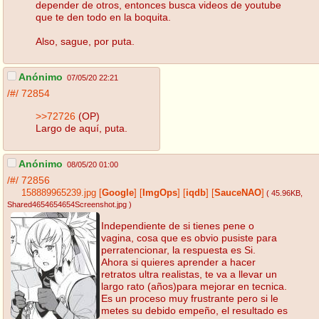
depender de otros, entonces busca videos de youtube
que te den todo en la boquita.
Also, sague, por puta.
Anónimo
07/05/20 22:21
/#/
72854
>>72726
(OP)
Largo de aquí, puta.
Anónimo
08/05/20 01:00
/#/
72856
158889965239.jpg
[
Google
]
[
ImgOps
]
[
iqdb
]
[
SauceNAO
]
( 45.96KB
,
Shared4654654654Screenshot.jpg
)
Independiente de si tienes pene o
vagina, cosa que es obvio pusiste para
perratencionar, la respuesta es Si.
Ahora si quieres aprender a hacer
retratos ultra realistas, te va a llevar un
largo rato (años)para mejorar en tecnica.
Es un proceso muy frustrante pero si le
metes su debido empeño, el resultado es