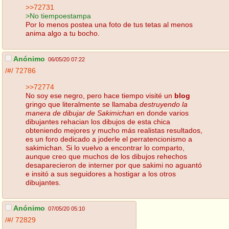
>>72731
>No tiempoestampa
Por lo menos postea una foto de tus tetas al menos
anima algo a tu bocho.
Anónimo
06/05/20 07:22
/#/
72786
>>72774
No soy ese negro, pero hace tiempo visité un
blog
gringo que literalmente se llamaba
destruyendo la
manera de dibujar de Sakimichan
en donde varios
dibujantes rehacian los dibujos de esta chica
obteniendo mejores y mucho más realistas resultados,
es un foro dedicado a joderle el perratencionismo a
sakimichan. Si lo vuelvo a encontrar lo comparto,
aunque creo que muchos de los dibujos rehechos
desaparecieron de interner por que sakimi no aguantó
e insitó a sus seguidores a hostigar a los otros
dibujantes.
Anónimo
07/05/20 05:10
/#/
72829