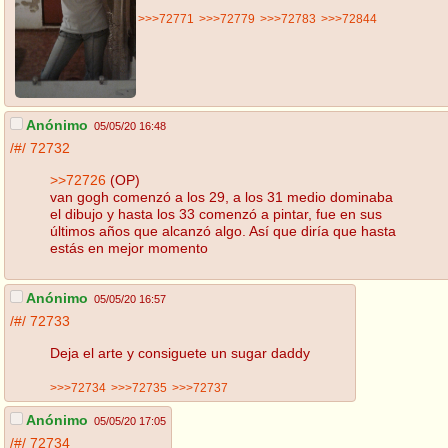
>>>72771
>>>72779
>>>72783
>>>72844
Anónimo
05/05/20 16:48
/#/
72732
>>72726
(OP)
van gogh comenzó a los 29, a los 31 medio dominaba
el dibujo y hasta los 33 comenzó a pintar, fue en sus
últimos años que alcanzó algo. Así que diría que hasta
estás en mejor momento
Anónimo
05/05/20 16:57
/#/
72733
Deja el arte y consiguete un sugar daddy
>>>72734
>>>72735
>>>72737
Anónimo
05/05/20 17:05
/#/
72734