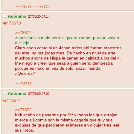
>>>73673
>>>73674
Anónimo
27/05/20 07:14
/#/
73673
>>73672
>hurr durr es malo pero si quieren saber porque vayan
a ic jeje
Claro anon como si en 4chan todos ahi fueran maestros
del arte, no me jodas mas. De hecho en nivel de arte
muchos anons de Hispa le ganan en calidad a los del 4.
Me niego a creer que seas alguien serio demuestra
porque es malo en vez de solo lanzar mierda
¿Quieres?
>>>73676
Anónimo
27/05/20 07:21
/#/
73674
>>73672
Kek acabo de pasarme por /ic/ y todos los que arrojan
mierda a Loomis son la misma cagada que tu y sus
excusas de que perdieron el interes en dibujar tras leer
sus libros.