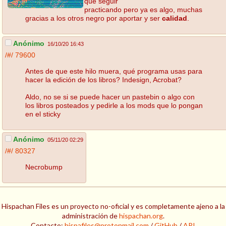
que seguir
practicando pero ya es algo, muchas
gracias a los otros negro por aportar y ser
calidad
.
Anónimo
16/10/20 16:43
/#/
79600
Antes de que este hilo muera, qué programa usas para
hacer la edición de los libros? Indesign, Acrobat?
Aldo, no se si se puede hacer un pastebin o algo con
los libros posteados y pedirle a los mods que lo pongan
en el sticky
Anónimo
05/11/20 02:29
/#/
80327
Necrobump
Hispachan Files es un proyecto no-oficial y es completamente ajeno a la
administración de
hispachan.org
.
Contacto:
hispafiles@protonmail.com
/
GitHub
/
API