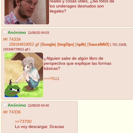
reales y cosas útiles, ¿las fotos de
los underages desnudos son
ilegales?
Anónimo
11/06/20 04:03
/#/
74334
159184819052.gif
[
Google
]
[
ImgOps
]
[
iqdb
]
[
SauceNAO
]
( 761.31KB
,
155345778811.gif
)
¿Alguien sabe de algún libro de
perspectiva que explique las formas
básicas?
>>>75111
Anónimo
11/06/20 04:40
/#/
74336
>>73700
Lo voy descargar. Gracias