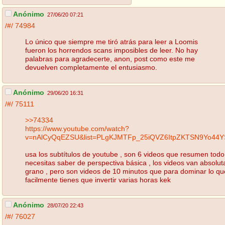
Anónimo
27/06/20 07:21
/#/
74984
Lo único que siempre me tiró atrás para leer a Loomis
fueron los horrendos scans imposibles de leer. No hay
palabras para agradecerte, anon, post como este me
devuelven completamente el entusiasmo.
Anónimo
29/06/20 16:31
/#/
75111
>>74334
https://www.youtube.com/watch?
v=nAlCyQqEZSU&list=PLgKJMTFp_25iQVZ6ItpZKTSN9Yo44Y
usa los subtítulos de youtube , son 6 videos que resumen todo
necesitas saber de perspectiva básica , los videos van absolu
grano , pero son videos de 10 minutos que para dominar lo qu
facilmente tienes que invertir varias horas kek
Anónimo
28/07/20 22:43
/#/
76027