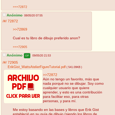
>>>72872
Anónimo
08/05/20 07:55
/#/
72872
>>72869
Cual es tu libro de dibujo preferido anon?
>>>72905
Anónimo
09/05/20 21:53
OP
/#/
72905
ErikGist_WattsAtelierFigureTutorial.pdf
( 541.09KB )
>>72872
Aún no tengo un favorito, más que
nada porqué no se dibujar. Soy como
cualquier usuario que quiere
aprender, y esto es una contribución
para facilitar eso, para otras
personas, y para mí.
Me estoy basando en las bases y libros que Erik Gist
estableció en su guía de dibujo (siendo los libros de