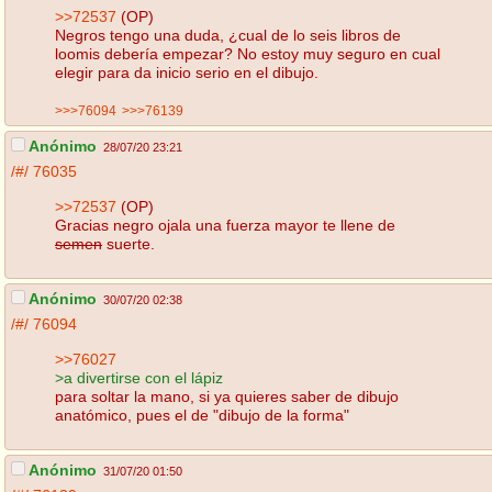
>>72537
(OP)
Negros tengo una duda, ¿cual de lo seis libros de
loomis debería empezar? No estoy muy seguro en cual
elegir para da inicio serio en el dibujo.
>>>76094
>>>76139
Anónimo
28/07/20 23:21
/#/
76035
>>72537
(OP)
Gracias negro ojala una fuerza mayor te llene de
semen
suerte.
Anónimo
30/07/20 02:38
/#/
76094
>>76027
>a divertirse con el lápiz
para soltar la mano, si ya quieres saber de dibujo
anatómico, pues el de "dibujo de la forma"
Anónimo
31/07/20 01:50