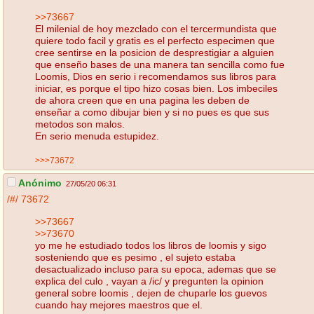
>>73667
El milenial de hoy mezclado con el tercermundista que
quiere todo facil y gratis es el perfecto especimen que
cree sentirse en la posicion de desprestigiar a alguien
que enseño bases de una manera tan sencilla como fue
Loomis, Dios en serio i recomendamos sus libros para
iniciar, es porque el tipo hizo cosas bien. Los imbeciles
de ahora creen que en una pagina les deben de
enseñar a como dibujar bien y si no pues es que sus
metodos son malos.
En serio menuda estupidez.
>>>73672
Anónimo
27/05/20 06:31
/#/
73672
>>73667
>>73670
yo me he estudiado todos los libros de loomis y sigo
sosteniendo que es pesimo , el sujeto estaba
desactualizado incluso para su epoca, ademas que se
explica del culo , vayan a /ic/ y pregunten la opinion
general sobre loomis , dejen de chuparle los guevos
cuando hay mejores maestros que el.