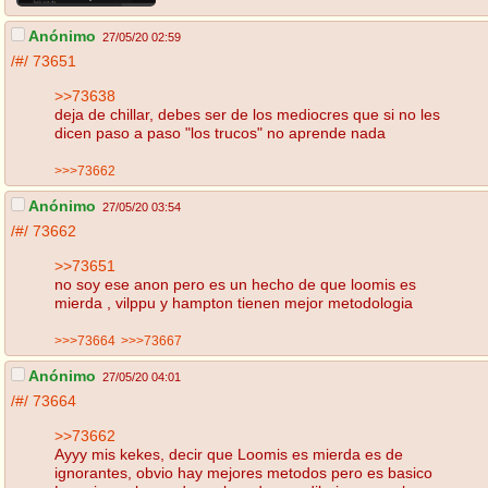
Anónimo
27/05/20 02:59
/#/
73651
>>73638
deja de chillar, debes ser de los mediocres que si no les
dicen paso a paso "los trucos" no aprende nada
>>>73662
Anónimo
27/05/20 03:54
/#/
73662
>>73651
no soy ese anon pero es un hecho de que loomis es
mierda , vilppu y hampton tienen mejor metodologia
>>>73664
>>>73667
Anónimo
27/05/20 04:01
/#/
73664
>>73662
Ayyy mis kekes, decir que Loomis es mierda es de
ignorantes, obvio hay mejores metodos pero es basico