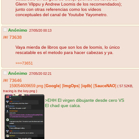
Glenn Vilppu y Andrew Loomis de los recomendados);
junto con otras referencias como los vídeos
conceptuales del canal de Youtube Yayometro.
Anónimo
27/05/20 00:13
/#/
73638
Vaya mierda de libros que son los de loomis, lo único
rescatable es el metodo para hacer cabezas y ya.
>>>73651
Anónimo
27/05/20 02:21
/#/
73646
159054609659.png
[
Google
]
[
ImgOps
]
[
iqdb
]
[
SauceNAO
]
( 57.52KB
,
tracing is the key.png
)
>EHH El virgen dibujante desde cero VS
El chad que calca.