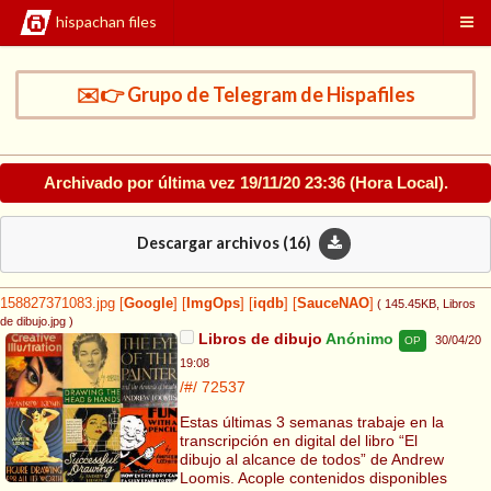
hispachan files
✉️👉 Grupo de Telegram de Hispafiles
Archivado por última vez
19/11/20 23:36
(Hora Local).
Descargar archivos (
16
)
158827371083.jpg
[
Google
]
[
ImgOps
]
[
iqdb
]
[
SauceNAO
]
( 145.45KB
, Libros
de dibujo.jpg
)
Libros de dibujo
Anónimo
30/04/20
OP
19:08
/#/
72537
Estas últimas 3 semanas trabaje en la
transcripción en digital del libro “El
dibujo al alcance de todos” de Andrew
Loomis. Acople contenidos disponibles