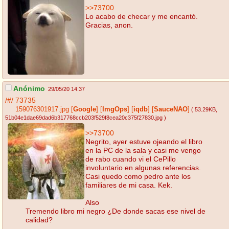
>>73700
Lo acabo de checar y me encantó.
Gracias, anon.
Anónimo
29/05/20 14:37
/#/
73735
159076301917.jpg
[
Google
]
[
ImgOps
]
[
iqdb
]
[
SauceNAO
]
( 53.29KB
,
51b04e1dae69dad6b317768ccb203f529f8cea20c375f27830.jpg
)
>>73700
Negrito, ayer estuve ojeando el libro
en la PC de la sala y casi me vengo
de rabo cuando vi el CePillo
involuntario en algunas referencias.
Casi quedo como pedro ante los
familiares de mi casa. Kek.
Also
Tremendo libro mi negro ¿De donde sacas ese nivel de
calidad?