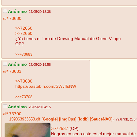
Anónimo
27/05/20 18:38
/#/
73680
>>72660
>>72660
¿Ya tienes el libro de Drawing Manual de Glenn Vilppu
OP?
>>>73683
Anónimo
27/05/20 19:58
/#/
73683
>>73680
https://pastebin.com/SWvffsNW
>>>73708
Anónimo
28/05/20 04:15
/#/
73700
159063933553.gif
[
Google
]
[
ImgOps
]
[
iqdb
]
[
SauceNAO
]
( 79.67KB
, 2c6
>>72537
(OP)
Negros en serio este es el mejor manual de