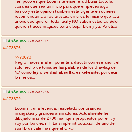
Tampoco es que Loomis te enseñe a dibujar todo, la
cosa es que sea un inicio para que empieces algo
basico y esta opinion tambien esta vigente en quienes
recomiendan a otros artistas, en si es lo mismo que aca
anons que quieren todo facil y NO saben estudiar. Solo
quieren trucos magicos para dibujar bien y ya. Patetico
Anónimo
27/05/20 15:51
/#/
73676
>>73673
Negro, haces mal en ponerte a discutir con ese anon, el
solo hecho de tomarse las palabras de los drawfag de
/ic/ como
ley o verdad absulta
, es kekeante, por decir
lo menos...
Anónimo
27/05/20 17:35
/#/
73679
Loomis... una leyenda, respetado por grandes
mangakas y grandes animadores. Actualmente he
dibujado más de 2700 maniquís propuestos por él... y
voy por los diez mil. La simple introducción de uno de
sus libros vale más que el ORO