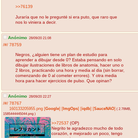
>>76139
Juraría que no le pregunté si era puto, que raro que
nos lo viniera a decir.
Anónimo
28/09/20 21:08
/#/
78759
Negros, ¿alguien tiene un plan de estudio para
aprender a dibujar desde 0? Estaba pensando en solo
dibujar ilustraciones de libros de anatomia, hacer uno o
2 libros, practicando una hora y media al dia (sin borrar,
comenzando de 0 al cometer errores). Y otra media
hora para hacer ejercicios de pulso. Que opinan?
Anónimo
28/09/20 22:27
/#/
78767
160133205955.png
[
Google
]
[
ImgOps
]
[
iqdb
]
[
SauceNAO
]
( 2.78MB
,
1585444445044.png
)
>>72537
(OP)
Negrito te agradezco mucho de todo
corazón, e mejorado un poco, tengo