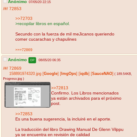
Anónimo
07/05/20 22:15
/#/
72853
>>72703
>recopilar libros en español.
Secundo con la fuerza de mil meJicanos queriendo
comer cucarachas y chapulines
>>>72869
Anónimo
08/05/20 06:35
OP
/#/
72869
158891974320.jpg
[
Google
]
[
ImgOps
]
[
iqdb
]
[
SauceNAO
]
( 189.54KB
,
Progreso.jpg
)
>>72813
Confirmo. Los Libros mencionados
ya están archivados para el próximo
post.
>>72853
Es una buena sugerencia, la incluiré en el aporte.
La traducción del libro Drawing Manual De Glenn Vilppu
ya se encuentra en revisión de calidad