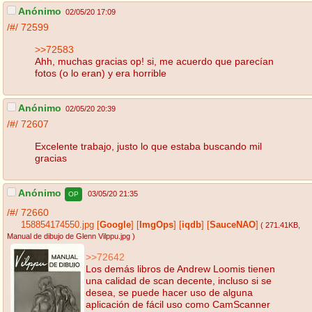
Anónimo
02/05/20 17:09
/#/
72599
>>72583
Ahh, muchas gracias op! si, me acuerdo que parecían
fotos (o lo eran) y era horrible
Anónimo
02/05/20 20:39
/#/
72607
Excelente trabajo, justo lo que estaba buscando mil
gracias
Anónimo
03/05/20 21:35
OP
/#/
72660
158854174550.jpg
[
Google
]
[
ImgOps
]
[
iqdb
]
[
SauceNAO
]
( 271.41KB
,
Manual de dibujo de Glenn Vilppu.jpg
)
>>72642
Los demás libros de Andrew Loomis tienen
una calidad de scan decente, incluso si se
desea, se puede hacer uso de alguna
aplicación de fácil uso como CamScanner