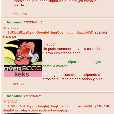
Loomis, no lo puedes culpar de que dibujes como la
mierda.
>>>73665
Anónimo
27/05/20 04:13
/#/
73665
159055281920.jpg
[
Google
]
[
ImgOps
]
[
iqdb
]
[
SauceNAO
]
( 13.46KB
,
images.jpg
)
>>73664
No pude contenerme y mis costados
fueron explotados anon
>no lo puedes culpar de que dibujes
como la mierda.
Los negritos cuando no, culpando a
otros de su falta de dedicación y nulo
talento.
Anónimo
27/05/20 04:26
/#/
73667
159055356160.jpg
[
Google
]
[
ImgOps
]
[
iqdb
]
[
SauceNAO
]
( 240.18KB
,
six-girls-in-art-a-high-school-art-class-drawing-p.jpg
)