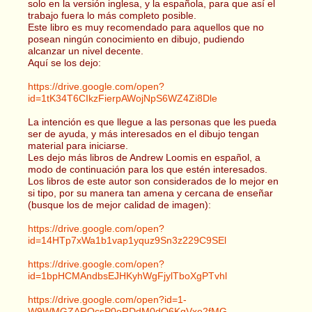
solo en la versión inglesa, y la española, para que así el
trabajo fuera lo más completo posible.
Este libro es muy recomendado para aquellos que no
posean ningún conocimiento en dibujo, pudiendo
alcanzar un nivel decente.
Aquí se los dejo:
https://drive.google.com/open?
id=1tK34T6CIkzFierpAWojNpS6WZ4Zi8Dle
La intención es que llegue a las personas que les pueda
ser de ayuda, y más interesados en el dibujo tengan
material para iniciarse.
Les dejo más libros de Andrew Loomis en español, a
modo de continuación para los que estén interesados.
Los libros de este autor son considerados de lo mejor en
si tipo, por su manera tan amena y cercana de enseñar
(busque los de mejor calidad de imagen):
https://drive.google.com/open?
id=14HTp7xWa1b1vap1yquz9Sn3z229C9SEl
https://drive.google.com/open?
id=1bpHCMAndbsEJHKyhWgFjylTboXgPTvhl
https://drive.google.com/open?id=1-
W9WMGZAROcsP0eRDdM0dO6KqVxe2fMG