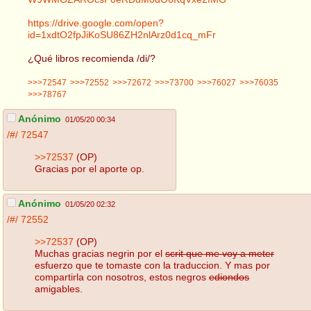
https://drive.google.com/open?
id=1xdtO2fpJiKoSU86ZH2nlArz0d1cq_mFr
¿Qué libros recomienda /di/?
>>>72547
>>>72552
>>>72672
>>>73700
>>>76027
>>>76035
>>>78767
Anónimo
01/05/20 00:34
/#/
72547
>>72537
(OP)
Gracias por el aporte op.
Anónimo
01/05/20 02:32
/#/
72552
>>72537
(OP)
Muchas gracias negrin por el
scrit que me voy a meter
esfuerzo que te tomaste con la traduccion. Y mas por
compartirla con nosotros, estos negros
ediondos
amigables.