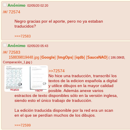
Anónimo
02/05/20 02:20
/#/
72574
Negro gracias por el aporte, pero no ya estaban
traducidos?
>>>72583
Anónimo
02/05/20 05:43
/#/
72583
158839819448.jpg
[
Google
]
[
ImgOps
]
[
iqdb
]
[
SauceNAO
]
( 186.08KB
,
Comparación_1.jpg
)
>>72574
No hice una traducción, transcribí los
textos de la edicion española a digital
y utilice dibujos en la mayor calidad
posible. Además anexe varios
estractos de texto disponibles sólo en la versión inglesa,
siendo esto el único trabajo de traducción.
La edición traducida disponible por la red era un scan
en el que se perdían muchos de los dibujos.
>>>72599