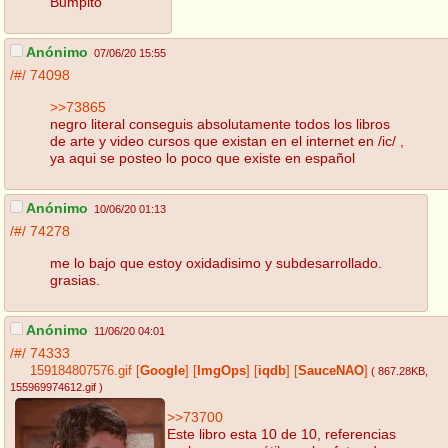
Bumpito
Anónimo
07/06/20 15:55
/#/
74098
>>73865
negro literal conseguis absolutamente todos los libros
de arte y video cursos que existan en el internet en /ic/ ,
ya aqui se posteo lo poco que existe en español
Anónimo
10/06/20 01:13
/#/
74278
me lo bajo que estoy oxidadisimo y subdesarrollado.
grasias.
Anónimo
11/06/20 04:01
/#/
74333
159184807576.gif
[
Google
]
[
ImgOps
]
[
iqdb
]
[
SauceNAO
]
( 867.28KB
,
155969974612.gif
)
>>73700
Este libro esta 10 de 10, referencias