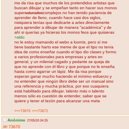
me da risa que muchos de los pretendidos artistas que
buscan dibujar y se empeñan tanto en hacer sus monos
super
saturados
complejos no han tenido paciencia de
aprender de lleno, cuando hace casi dos siglos,
nisiquiera tenías que dedicarte a artes directamente
para aprender a dibujar de manera "académica" y de
ahí si querías ya hicieras los monos feos que quisieras
>aldo
no le estoy mamando el webo a loomis, pero sí me
tiene bastante harto ese meme de que el tipo no tenía
idea de como enseñar cuando el tipo dio clases y formo
a varios profesionales para empresas y artes en
general, y un milenial cagado y pedante se queja de
que no aprende con él libro y que porque no le enseña
hasta como agarrar un lápiz. Me da risa porque
esperan ganar mucho haciendo el mínimo esfuerzo y
no entender que ningún libro debe ser un manual sino
una referencia y mucha práctica, por eso cuaquiera
está habilitado para dibujar, talento más o talento
menos sólo es cuestión de entender, saber que se
quiere y tener el tezón para alcanzar una meta
>>>73670
>>>73672
Anónimo
27/05/20 04:35
/#/
73670