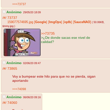
>>>73737
Anónimo
29/05/20 18:09
/#/
73737
159077574695.jpg
[
Google
]
[
ImgOps
]
[
iqdb
]
[
SauceNAO
]
( 50.06KB
,
timmy.jpg
)
>>73735
>¿De donde sacas ese nivel de
calidad?
Anónimo
02/06/20 09:47
/#/
73865
Voy a bumpear este hilo para que no se pierda, sigan
aportando
>>>74098
Anónimo
06/06/20 09:16
/#/
74060