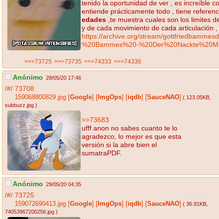
tenido la oportunidad de ver , es increíble
entiende prácticamente todo , tiene referenc
edades
,te muestra cuales son los limites d
y de cada movimiento de cada articulación
https://archive.org/stream/gottfriedbamme
%20Bammes%20-%20Der%20Nackte%20M
>>>73725
>>>73735
>>>74333
>>>74336
Anónimo
28/05/20 17:46
/#/
73708
159068800829.jpg
[
Google
]
[
ImgOps
]
[
iqdb
]
[
SauceNAO
]
( 123.05KB
,
subbuzz.jpg
)
>>73683
ufff anon no sabes cuanto te lo
agradezco, lo mejor es que esta
versión si la abre bien el
sumatraPDF.
Anónimo
29/05/20 04:35
/#/
73725
159072690413.jpg
[
Google
]
[
ImgOps
]
[
iqdb
]
[
SauceNAO
]
( 36.91KB
,
74053967200256.jpg
)