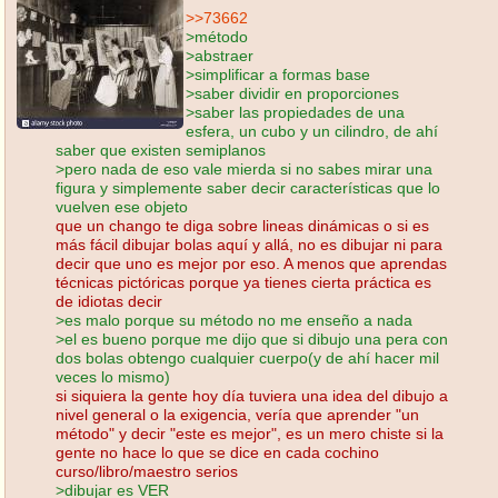
>>73662
>método
>abstraer
>simplificar a formas base
>saber dividir en proporciones
>saber las propiedades de una
esfera, un cubo y un cilindro, de ahí
saber que existen semiplanos
>pero nada de eso vale mierda si no sabes mirar una
figura y simplemente saber decir características que lo
vuelven ese objeto
que un chango te diga sobre lineas dinámicas o si es
más fácil dibujar bolas aquí y allá, no es dibujar ni para
decir que uno es mejor por eso. A menos que aprendas
técnicas pictóricas porque ya tienes cierta práctica es
de idiotas decir
>es malo porque su método no me enseño a nada
>el es bueno porque me dijo que si dibujo una pera con
dos bolas obtengo cualquier cuerpo(y de ahí hacer mil
veces lo mismo)
si siquiera la gente hoy día tuviera una idea del dibujo a
nivel general o la exigencia, vería que aprender "un
método" y decir "este es mejor", es un mero chiste si la
gente no hace lo que se dice en cada cochino
curso/libro/maestro serios
>dibujar es VER