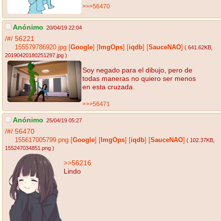
>>>56470
Anónimo
20/04/19 22:04
/#/
56221
155579786920.jpg
[
Google
]
[
ImgOps
]
[
iqdb
]
[
SauceNAO
]
( 641.62KB
,
20190420180251297.jpg
)
Soy negado para el dibujo, pero de
todas maneras no quiero ser menos
en esta cruzada.
>>>56471
Anónimo
25/04/19 05:27
/#/
56470
155617005799.png
[
Google
]
[
ImgOps
]
[
iqdb
]
[
SauceNAO
]
( 102.37KB
,
155247034851.png
)
>>56216
Lindo