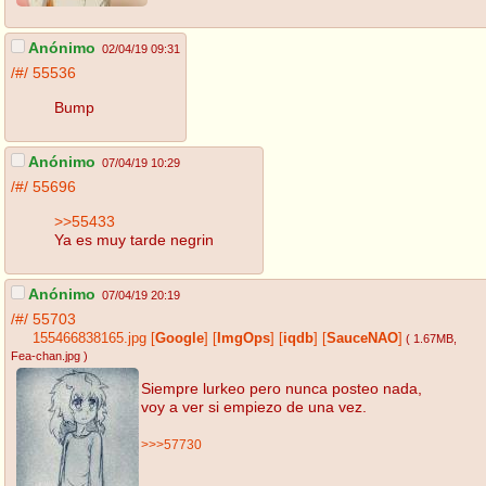
Anónimo
02/04/19 09:31
/#/
55536
Bump
Anónimo
07/04/19 10:29
/#/
55696
>>55433
Ya es muy tarde negrin
Anónimo
07/04/19 20:19
/#/
55703
155466838165.jpg
[
Google
]
[
ImgOps
]
[
iqdb
]
[
SauceNAO
]
( 1.67MB
,
Fea-chan.jpg
)
Siempre lurkeo pero nunca posteo nada,
voy a ver si empiezo de una vez.
>>>57730