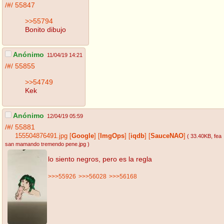
/#/
55847
>>55794
Bonito dibujo
Anónimo
11/04/19 14:21
/#/
55855
>>54749
Kek
Anónimo
12/04/19 05:59
/#/
55881
155504876491.jpg
[
Google
]
[
ImgOps
]
[
iqdb
]
[
SauceNAO
]
( 33.40KB
, fea
san mamando tremendo pene.jpg
)
lo siento negros, pero es la regla
>>>55926
>>>56028
>>>56168