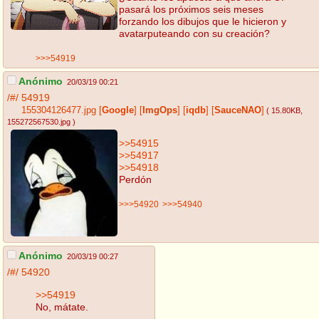
pasará los próximos seis meses
forzando los dibujos que le hicieron y
avatarputeando con su creación?
>>>54919
Anónimo
20/03/19 00:21
/#/
54919
155304126477.jpg
[
Google
]
[
ImgOps
]
[
iqdb
]
[
SauceNAO
]
( 15.80KB
,
155272567530.jpg
)
>>54915
>>54917
>>54918
Perdón
>>>54920
>>>54940
Anónimo
20/03/19 00:27
/#/
54920
>>54919
No, mátate.