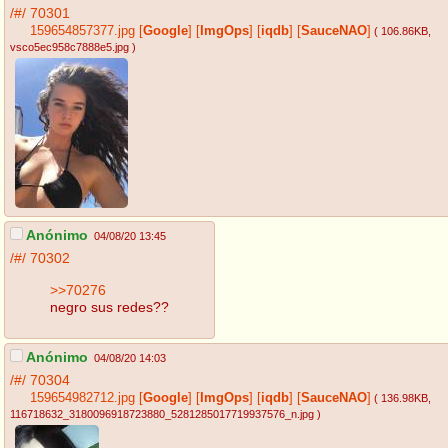
/#/
70301
159654857377.jpg
[
Google
]
[
ImgOps
]
[
iqdb
]
[
SauceNAO
]
( 106.86KB
,
vsco5ec958c7888e5.jpg
)
Anónimo
04/08/20 13:45
/#/
70302
>>70276
negro sus redes??
Anónimo
04/08/20 14:03
/#/
70304
159654982712.jpg
[
Google
]
[
ImgOps
]
[
iqdb
]
[
SauceNAO
]
( 136.98KB
,
116718632_3180096918723880_5281285017719937576_n.jpg
)