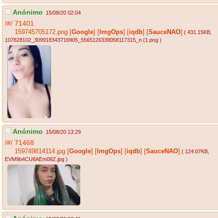
Anónimo
15/08/20 02:04
/#/
71401
159745705172.png
[
Google
]
[
ImgOps
]
[
iqdb
]
[
SauceNAO
]
( 431.15KB
,
107828102_309918343716905_5565126338058117315_n (1.png
)
Anónimo
15/08/20 13:29
/#/
71468
159749814114.jpg
[
Google
]
[
ImgOps
]
[
iqdb
]
[
SauceNAO
]
( 124.07KB
,
EVM9b4CU8AEm08Z.jpg
)