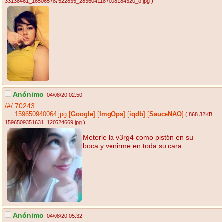
33138461_165065787522835_2836041187008184320_o.jpg
)
Anónimo
04/08/20 02:50
/#/
70243
159650940064.jpg
[
Google
]
[
ImgOps
]
[
iqdb
]
[
SauceNAO
]
( 868.32KB
,
1596509351631_120524669.jpg
)
Meterle la v3rg4 como pistón en su
boca y venirme en toda su cara
Anónimo
04/08/20 05:32