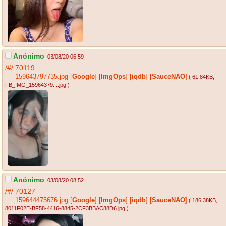
Anónimo
03/08/20 06:59
/#/
70119
159643797735.jpg
[
Google
]
[
ImgOps
]
[
iqdb
]
[
SauceNAO
]
( 61.84KB
,
FB_IMG_15964379....jpg
)
Anónimo
03/08/20 08:52
/#/
70127
159644475676.jpg
[
Google
]
[
ImgOps
]
[
iqdb
]
[
SauceNAO
]
( 186.38KB
,
8011F02E-BF58-4416-8845-2CF3BBAC88D6.jpg
)