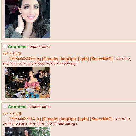
Anónimo
03/08/20 08:54
/#/
70128
159644484489.jpg
[
Google
]
[
ImgOps
]
[
iqdb
]
[
SauceNAO
]
( 180.61KB
,
F72259C4-62E0-42AE-B5B1-E780A7D0A386.jpg
)
Anónimo
03/08/20 08:54
/#/
70129
159644487514.jpg
[
Google
]
[
ImgOps
]
[
iqdb
]
[
SauceNAO
]
( 255.87KB
,
2A196512-B3C1-467C-907C-3B4F82980D98.jpg
)