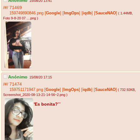
Anónimo
15/08/20 13:41
/#/
71469
159749890846.png
[
Google
]
[
ImgOps
]
[
iqdb
]
[
SauceNAO
]
( 1.44MB
,
Foto 9-8-20 07 ....png
)
Anónimo
15/08/20 17:15
/#/
71474
159751171947.png
[
Google
]
[
ImgOps
]
[
iqdb
]
[
SauceNAO
]
( 732.92KB
,
Screenshot_2020-08-13-21-14-56~2.png
)
'Es bonita?
'''