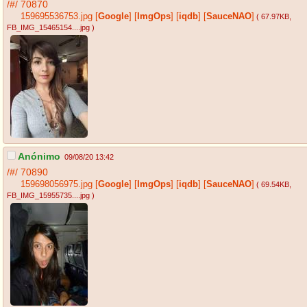
/#/
70870
159695536753.jpg
[
Google
]
[
ImgOps
]
[
iqdb
]
[
SauceNAO
]
( 67.97KB
,
FB_IMG_15465154....jpg
)
Anónimo
09/08/20 13:42
/#/
70890
159698056975.jpg
[
Google
]
[
ImgOps
]
[
iqdb
]
[
SauceNAO
]
( 69.54KB
,
FB_IMG_15955735....jpg
)