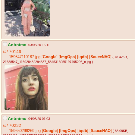
Anónimo
03/08/20 16:11
/#/
70146
159647110187.jpg
[
Google
]
[
ImgOps
]
[
iqdb
]
[
SauceNAO
]
( 78.42KB
,
21688547_116928482294537_5845313055197495296_n.jpg
)
Anónimo
04/08/20 01:03
/#/
70232
159650299269.jpg
[
Google
]
[
ImgOps
]
[
iqdb
]
[
SauceNAO
]
( 88.09KB
,