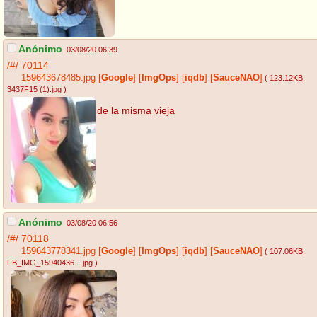
Anónimo
03/08/20 06:39
/#/
70114
159643678485.jpg
[
Google
]
[
ImgOps
]
[
iqdb
]
[
SauceNAO
]
( 123.12KB
,
3437F15 (1).jpg
)
de la misma vieja
Anónimo
03/08/20 06:56
/#/
70118
159643778341.jpg
[
Google
]
[
ImgOps
]
[
iqdb
]
[
SauceNAO
]
( 107.06KB
,
FB_IMG_15940436....jpg
)