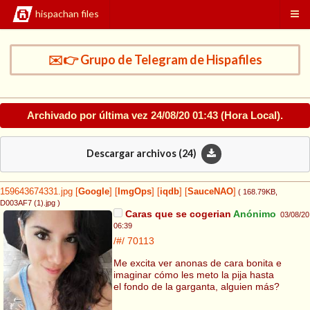
hispachan files
✉️👉 Grupo de Telegram de Hispafiles
Archivado por última vez
24/08/20 01:43
(Hora Local).
Descargar archivos (
24
)
159643674331.jpg
[
Google
]
[
ImgOps
]
[
iqdb
]
[
SauceNAO
]
( 168.79KB
,
D003AF7 (1).jpg
)
Caras que se cogerian
Anónimo
03/08/20
06:39
/#/
70113
Me excita ver anonas de cara bonita e
imaginar cómo les meto la pija hasta
el fondo de la garganta, alguien más?