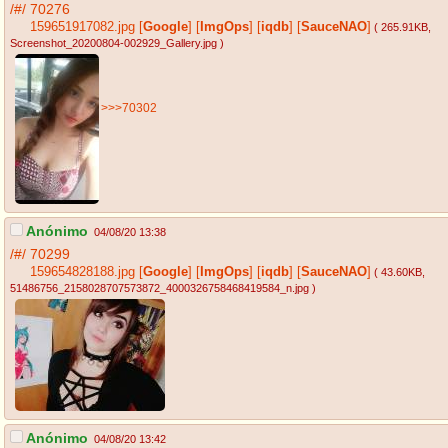
/#/
70276
159651917082.jpg
[
Google
]
[
ImgOps
]
[
iqdb
]
[
SauceNAO
]
( 265.91KB
,
Screenshot_20200804-002929_Gallery.jpg
)
>>>70302
Anónimo
04/08/20 13:38
/#/
70299
159654828188.jpg
[
Google
]
[
ImgOps
]
[
iqdb
]
[
SauceNAO
]
( 43.60KB
,
51486756_2158028707573872_4000326758468419584_n.jpg
)
Anónimo
04/08/20 13:42