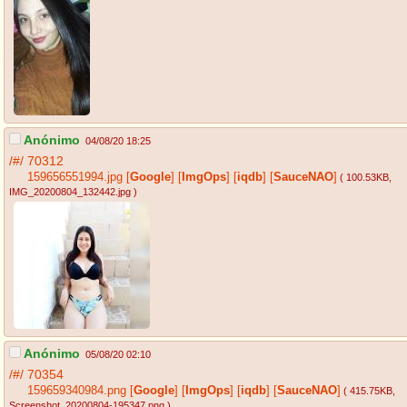
Anónimo
04/08/20 18:25
/#/
70312
159656551994.jpg
[
Google
]
[
ImgOps
]
[
iqdb
]
[
SauceNAO
]
( 100.53KB
,
IMG_20200804_132442.jpg
)
Anónimo
05/08/20 02:10
/#/
70354
159659340984.png
[
Google
]
[
ImgOps
]
[
iqdb
]
[
SauceNAO
]
( 415.75KB
,
Screenshot_20200804-195347.png
)