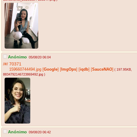
Anónimo
05/08/20 06:04
/#/
70371
159660744494.jpg
[
Google
]
[
ImgOps
]
[
iqdb
]
[
SauceNAO
]
( 197.95KB
,
8834792146723869492.jpg
)
Anónimo
09/08/20 06:42