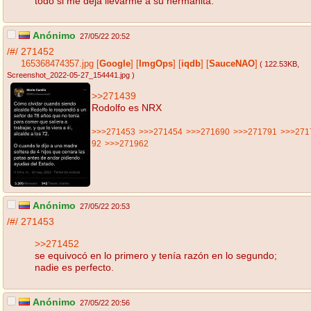
todo si me deja llevarme a su hermanita.
Anónimo
27/05/22 20:52
/#/
271452
165368474357.jpg
[
Google
]
[
ImgOps
]
[
iqdb
]
[
SauceNAO
]
( 122.53KB
,
Screenshot_2022-05-27_154441.jpg
)
>>271439
Rodolfo es NRX
>>>271453
>>>271454
>>>271690
>>>271791
>>>271
92
>>>271962
Anónimo
27/05/22 20:53
/#/
271453
>>271452
se equivocó en lo primero y tenía razón en lo segundo;
nadie es perfecto.
Anónimo
27/05/22 20:56