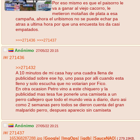
Por eso mismo es que el paisorro le
va a ganar al viejo cacorro, le
metieron motañas de plata a esa
campaña, ahora el uribismos no se puede echar pa
atras a ultima hora por que una encuesta los da casi
empatados.
>>>271436
>>>271437
Anónimo
27/05/22 20:15
/#/
271436
>>271432
A 10 minutos de mi casa hay una cuadra llena de
publicidad sobre ese hp, uno pasa por alli cuando esta
lleno y solo escucha que no votarian por Fico.
En otra ocasion Petro vino a este chiquero y la
publicidad mas tesa fue ponerle una camiseta a un
perro callejero que todo el mundo veia a diario, duro asi
como 2 semanas pero todos se dieron cuenta del gran
malparido perro, despues aparecio sin camiseta
Anónimo
27/05/22 20:21
/#/
271437
165368287288.jpg
[
Google
]
[
ImgOps
]
[
iqdb
]
[
SauceNAO
]
( 279.19KB
,