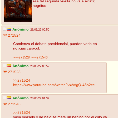
esa tal segunda vuelta no va a existir,
negritos
Anónimo
28/05/22 00:50
/#/
271524
Comienza el debate presidencial, pueden verlo en
noticias caracol.
>>>271528
>>>271546
Anónimo
28/05/22 00:52
/#/
271528
>>271524
https://www.youtube.com/watch?v=AVgQ-48o2cc
Anónimo
28/05/22 01:32
/#/
271546
>>271524
vaya veaselo y de pajo se mete un pepino por el culo ya