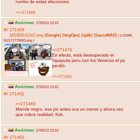
rumbo de estas elecciones.
>>>271489
Anónimo
27/05/22 22:43
/#/
271489
165369141162.png
[
Google
]
[
ImgOps
]
[
iqdb
]
[
SauceNAO
]
( 2.01MB
,
162172779093.png
)
>>271476
En efecto, está desesperado el
hijueputa pero con los Venecos el ya
perdió.
>>>271492
Anónimo
27/05/22 23:02
/#/
271492
>>271489
Mierda negro, esa pic antes era un meme y ahora veo
que cobra realidad, Kek.
Anónimo
27/05/22 23:22
/#/
271493