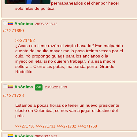
permabaneados del chanpor hacer
solo hilos de política.
Anónimo
28/05/22 13:42
/#/
271690
>>271452
¿Acaso no tiene razón el viejito basado? Ese malparido
cuento del adulto mayor me lo paso treinta veces por el
culo. Yo propongo gulags para los ancianos o la
inyección letal si no quieren trabajar. Y a esa madre
soltera... Cierre las patas, malparida perra. Grande,
Rodolfito.
Anónimo
28/05/22 15:39
OP
/#/
271728
Estamos a pocas horas de tener un nuevo presidente
electo en Colombia, se nos van a jugar el destino del
país.
>>>271730
>>>271731
>>>271732
>>>271768
Anónimo
28/05/22 15:53