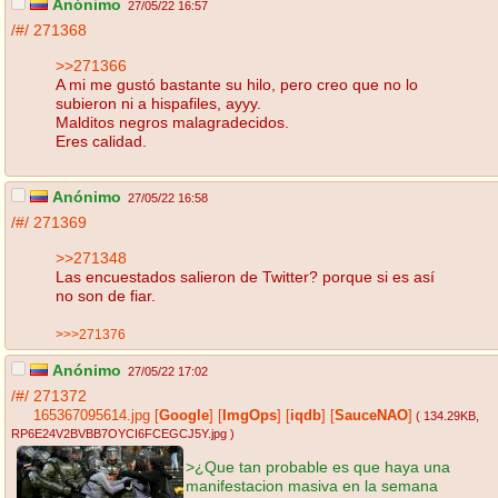
Anónimo
27/05/22 16:57
/#/
271368
>>271366
A mi me gustó bastante su hilo, pero creo que no lo
subieron ni a hispafiles, ayyy.
Malditos negros malagradecidos.
Eres calidad.
Anónimo
27/05/22 16:58
/#/
271369
>>271348
Las encuestados salieron de Twitter? porque si es así
no son de fiar.
>>>271376
Anónimo
27/05/22 17:02
/#/
271372
165367095614.jpg
[
Google
]
[
ImgOps
]
[
iqdb
]
[
SauceNAO
]
( 134.29KB
,
RP6E24V2BVBB7OYCI6FCEGCJ5Y.jpg
)
>¿Que tan probable es que haya una
manifestacion masiva en la semana