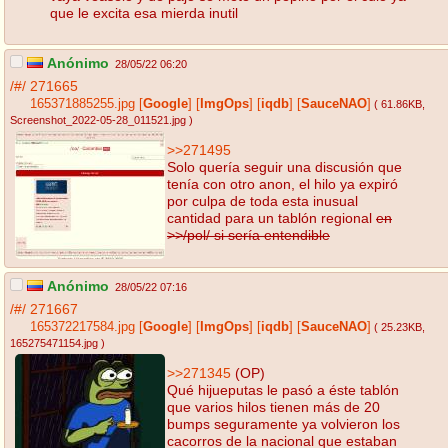
que le excita esa mierda inutil
Anónimo
28/05/22 06:20
/#/
271665
165371885255.jpg
[
Google
]
[
ImgOps
]
[
iqdb
]
[
SauceNAO
]
( 61.86KB
,
Screenshot_2022-05-28_011521.jpg
)
>>271495
Solo quería seguir una discusión que
tenía con otro anon, el hilo ya expiró
por culpa de toda esta inusual
cantidad para un tablón regional
en
>>/pol/ si sería entendible
Anónimo
28/05/22 07:16
/#/
271667
165372217584.jpg
[
Google
]
[
ImgOps
]
[
iqdb
]
[
SauceNAO
]
( 25.23KB
,
165275471154.jpg
)
>>271345
(OP)
Qué hijueputas le pasó a éste tablón
que varios hilos tienen más de 20
bumps seguramente ya volvieron los
cacorros de la nacional que estaban