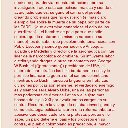
decir que para desviar nuestra atencion sobre su
investigacion creo esta competicion maluca y siendo el
avaro judio que es, se gano el cariño del pueblo
creando problemas que no existieron (el mas claro
ejemplo fue sobre la muerte de su papa por parte de
las FARC 《que extermino ganandose el odio de los
guerrilleros》, el hombre de paja para que nadie
supiera que lo mataron los mismos narcos de su
mundo), es de saber que posiblemente tenia nexos con
Pablo Escobar y siendo gobernador de Antioquia,
alcalde de Medellin y director de la aeronautica civil fue
lider de la narcopolitica colombiana. Su influyente labor
distribuyendo drogas lo puso en contacto con George
W Bush, el (((protestante))) presidente de USA, el
dinero del narcotrafico los hizo burdamente ricos y le
permitio financiar la guerra en el campo colombiano
mientras que Bush financiaba la guerra en Irak. Las
divisiones politicas son el meme, el verdadero enemigo
es y siempre sera Alvaro Uribe, una de las personas
mas poderosas de America Latina y el sujeto mas
basado del siglo XXI por evadir tantos cargos en su
contra. Recuerdan la vez que lo estaban investigando y
como estrategia politica lanzaron una reforma tributaria
abusiva que desencadeno una protesta, porque el lo
sabe, un paro detiene el pais y los procesos en su
contra, el pueblo colombiano es predecible, el mayor