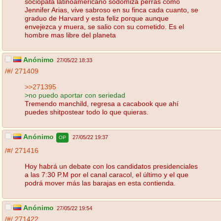
sociopata latinoamericano sodomiza perras como
Jennifer Arias, vive sabroso en su finca cada cuanto, se
graduo de Harvard y esta feliz porque aunque
envejezca y muera, se salio con su cometido. Es el
hombre mas libre del planeta
Anónimo
27/05/22 18:33
/#/
271409
>>271395
>no puedo aportar con seriedad
Tremendo manchild, regresa a cacabook que ahí
puedes shitpostear todo lo que quieras.
Anónimo
27/05/22 19:37
OP
/#/
271416
Hoy habrá un debate con los candidatos presidenciales
a las 7:30 P.M por el canal caracol, el último y el que
podrá mover más las barajas en esta contienda.
Anónimo
27/05/22 19:54
/#/
271422