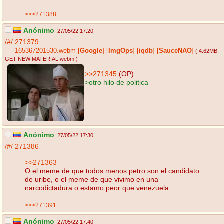
>>>271388
Anónimo
27/05/22 17:20
/#/
271379
165367201530.webm
[
Google
]
[
ImgOps
]
[
iqdb
]
[
SauceNAO
]
( 4.62MB
,
GET NEW MATERIAL.webm
)
>>271345
(OP)
>otro hilo de politica
Anónimo
27/05/22 17:30
/#/
271386
>>271363
O el meme de que todos menos petro son el candidato
de uribe, o el meme de que vivimo en una
narcodictadura o estamo peor que venezuela.
>>>271391
Anónimo
27/05/22 17:40