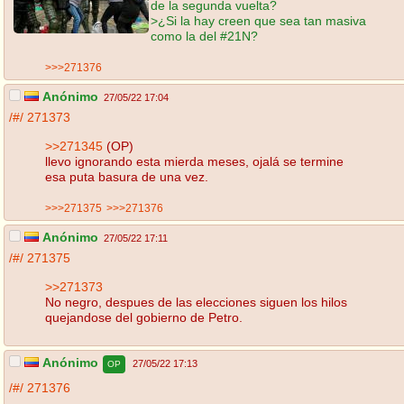
de la segunda vuelta?
>¿Si la hay creen que sea tan masiva
como la del #21N?
>>>271376
Anónimo
27/05/22 17:04
/#/
271373
>>271345
(OP)
llevo ignorando esta mierda meses, ojalá se termine
esa puta basura de una vez.
>>>271375
>>>271376
Anónimo
27/05/22 17:11
/#/
271375
>>271373
No negro, despues de las elecciones siguen los hilos
quejandose del gobierno de Petro.
Anónimo
27/05/22 17:13
OP
/#/
271376