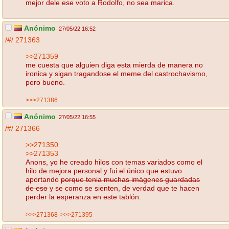
mejor dele ese voto a Rodolfo, no sea marica.
Anónimo
27/05/22 16:52
/#/
271363
>>271359
me cuesta que alguien diga esta mierda de manera no
ironica y sigan tragandose el meme del castrochavismo,
pero bueno.
>>>271386
Anónimo
27/05/22 16:55
/#/
271366
>>271350
>>271353
Anons, yo he creado hilos con temas variados como el
hilo de mejora personal y fui el único que estuvo
aportando
porque tenia muchas imágenes guardadas
de eso
y se como se sienten, de verdad que te hacen
perder la esperanza en este tablón.
>>>271368
>>>271395