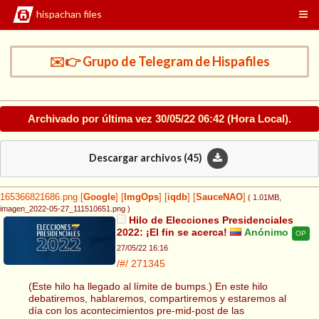
hispachan files
✉️👉 Grupo de Telegram de Hispafiles
Archivado por última vez
30/05/22 06:42
(Hora Local).
Descargar archivos (
45
)
165366821686.png
[
Google
]
[
ImgOps
]
[
iqdb
]
[
SauceNAO
]
( 1.01MB
,
imagen_2022-05-27_111510651.png
)
Hilo de Elecciones Presidenciales
2022: ¡El fin se acerca!
Anónimo
OP
27/05/22 16:16
/#/
271345
(Este hilo ha llegado al límite de bumps.) En este hilo
debatiremos, hablaremos, compartiremos y estaremos al
día con los acontecimientos pre-mid-post de las