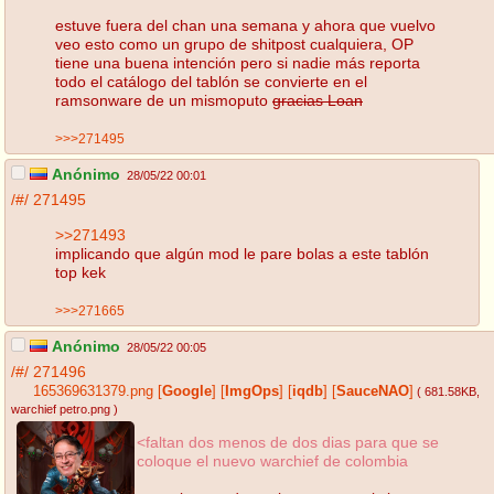
estuve fuera del chan una semana y ahora que vuelvo
veo esto como un grupo de shitpost cualquiera, OP
tiene una buena intención pero si nadie más reporta
todo el catálogo del tablón se convierte en el
ramsonware de un mismoputo
gracias Loan
>>>271495
Anónimo
28/05/22 00:01
/#/
271495
>>271493
implicando que algún mod le pare bolas a este tablón
top kek
>>>271665
Anónimo
28/05/22 00:05
/#/
271496
165369631379.png
[
Google
]
[
ImgOps
]
[
iqdb
]
[
SauceNAO
]
( 681.58KB
,
warchief petro.png
)
<faltan dos menos de dos dias para que se
coloque el nuevo warchief de colombia