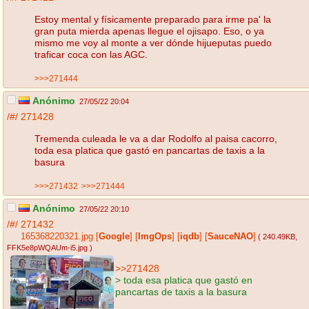
Estoy mental y físicamente preparado para irme pa' la
gran puta mierda apenas llegue el ojisapo. Eso, o ya
mismo me voy al monte a ver dónde hijueputas puedo
traficar coca con las AGC.
>>>271444
Anónimo
27/05/22 20:04
/#/
271428
Tremenda culeada le va a dar Rodolfo al paisa cacorro,
toda esa platica que gastó en pancartas de taxis a la
basura
>>>271432
>>>271444
Anónimo
27/05/22 20:10
/#/
271432
165368220321.jpg
[
Google
]
[
ImgOps
]
[
iqdb
]
[
SauceNAO
]
( 240.49KB
,
FFK5e8pWQAUm-i5.jpg
)
>>271428
> toda esa platica que gastó en
pancartas de taxis a la basura