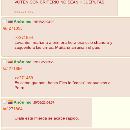
VOTEN CON CRITERIO NO SEAN HIJUEPUTAS
>>>271855
Anónimo
29/05/22 03:22
/#/
271855
>>271854
Levanten mañana a primera hora ese culo chanero y
saquenlo a las urnas. Mañana arruinan el pais
Anónimo
29/05/22 03:29
/#/
271856
>>271439
Es como guebon, hasta Fico le "copio" propuestas a
Petro.
Anónimo
29/05/22 04:57
/#/
271864
Ojalá esta mierda se acabe rápido.