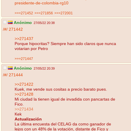
presidente-de-colombia-rg10
>>>271452
>>>271856
>>>272001
Anónimo
27/05/22 20:38
/#/
271442
>>271437
Porque hipocritas? Siempre han sido claros que nunca
votarian por Petro
>>>271447
Anónimo
27/05/22 20:39
/#/
271444
>>271422
Kuek, me vende sus cositas a precio barato pues.
>>271428
Mi ciudad la tienen igual de invadida con pancartas de
Fico.
>>271434
Kek
Actualización
La última encuesta del CELAG da como ganador de
lejos con un 48% de la votación, distante de Fico y