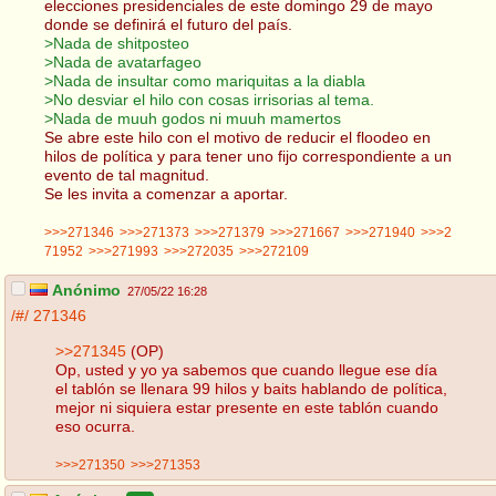
elecciones presidenciales de este domingo 29 de mayo
donde se definirá el futuro del país.
>Nada de shitposteo
>Nada de avatarfageo
>Nada de insultar como mariquitas a la diabla
>No desviar el hilo con cosas irrisorias al tema.
>Nada de muuh godos ni muuh mamertos
Se abre este hilo con el motivo de reducir el floodeo en
hilos de política y para tener uno fijo correspondiente a un
evento de tal magnitud.
Se les invita a comenzar a aportar.
>>>271346
>>>271373
>>>271379
>>>271667
>>>271940
>>>2
71952
>>>271993
>>>272035
>>>272109
Anónimo
27/05/22 16:28
/#/
271346
>>271345
(OP)
Op, usted y yo ya sabemos que cuando llegue ese día
el tablón se llenara 99 hilos y baits hablando de política,
mejor ni siquiera estar presente en este tablón cuando
eso ocurra.
>>>271350
>>>271353