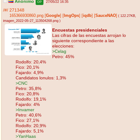
Anónimo
27/05/22 16:35
OP
/#/
271348
165366930860.png
[
Google
]
[
ImgOps
]
[
iqdb
]
[
SauceNAO
]
( 122.27KB
,
imagen_2022-05-27_113504268.png
)
Encuestas presidenciales
Las cifras de las encuestas arrojan lo
siguiente correspondiente a las
elecciones:
>Celag
Petro: 45%
Rodolfo: 20,4%
Fico: 20,1%
Fajardo: 4,9%
Candidatos lonulos: 1,3%
>CNC
Petro: 35,8%
Fico: 20,8%
Rodolfo: 19,1%
Fajardo: 4%
>Invamer
Petro: 40,6%
Fico: 27,1%
Rodolfo: 20,9%
Fajardo: 5,1%
>YanHaas