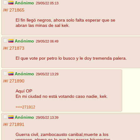
Anónimo
29/05/22 05:13
/#/
271865
El fin llegó negros, ahora solo falta esperar que se
abran las minas de sal kek.
Anónimo
29/05/22 06:49
/#/
271873
El que vote por petro lo busco y le doy tremenda palera.
Anónimo
29/05/22 13:29
/#/
271890
Aquí OP
En mi ciudad no está votando caso nadie, kek.
>>>271912
Anónimo
29/05/22 13:39
/#/
271891
Guerra civil, zambocausto canibal,muerte a los
venecos, plomo es lo que hay perras hijueputas,