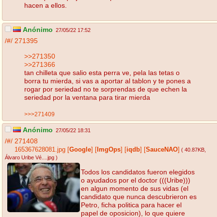
hacen a ellos.
Anónimo
27/05/22 17:52
/#/
271395
>>271350
>>271366
tan chilleta que salio esta perra ve, pela las tetas o
borra tu mierda, si vas a aportar al tablon y te pones a
rogar por seriedad no te sorprendas de que echen la
seriedad por la ventana para tirar mierda
>>>271409
Anónimo
27/05/22 18:31
/#/
271408
165367628081.jpg
[
Google
]
[
ImgOps
]
[
iqdb
]
[
SauceNAO
]
( 40.87KB
,
Álvaro Uribe Vé....jpg
)
Todos los candidatos fueron elegidos
o ayudados por el doctor (((Uribe)))
en algun momento de sus vidas (el
candidato que nunca descubrieron es
Petro, ficha politica para hacer el
papel de oposicion), lo que quiere