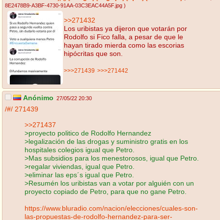
8E2478B9-A3BF-4730-91AA-03C3EAC44A5F.jpg
)
>>271432
Los uribistas ya dijeron que votarán por
Rodolfo si Fico falla, a pesar de que le
hayan tirado mierda como las escorias
hipócritas que son.
>>>271439
>>>271442
Anónimo
27/05/22 20:30
/#/
271439
>>271437
>proyecto politico de Rodolfo Hernandez
>legalización de las drogas y suministro gratis en los
hospitales colegios igual que Petro.
>Mas subsidios para los menestorosos, igual que Petro.
>regalar viviendas, igual que Petro.
>eliminar las eps´s igual que Petro.
>Resumén los uribistas van a votar por alguién con un
proyecto copiado de Petro, para que no gane Petro.
https://www.bluradio.com/nacion/elecciones/cuales-son-
las-propuestas-de-rodolfo-hernandez-para-ser-