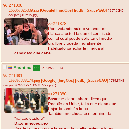
/#/
271388
165367325089.jpg
[
Google
]
[
ImgOps
]
[
iqdb
]
[
SauceNAO
]
( 237.83KB
,
FFK5e8pWQAUm-i5.jpg
)
>>271378
Pero votando nulo o votando en
blanco a usted le dan el certificado
con el cual puede solicitar el medio
dia libre y queda moralmente
habilitado pa echarle mierda al
candidato que gane.
Anónimo
27/05/22 17:43
OP
/#/
271391
165367338174.png
[
Google
]
[
ImgOps
]
[
iqdb
]
[
SauceNAO
]
( 785.54KB
,
imagen_2022-05-27_124157727.png
)
>>271386
Bastante cierto, ahora dicen que
Rodolfo en Uribe, falta que digan que
Fajardo también lo es.
También me choca ese termino de
"narcodictadura"
Dato innecesario
Desde la creación de la segunda vuelta, estipulado en