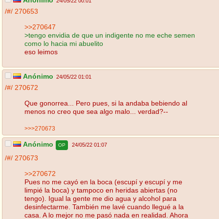
Anónimo
24/05/22 00:01
/#/
270653
>>270647
>tengo envidia de que un indigente no me eche semen
como lo hacia mi abuelito
eso leimos
Anónimo
24/05/22 01:01
/#/
270672
Que gonorrea... Pero pues, si la andaba bebiendo al
menos no creo que sea algo malo... verdad?--
>>>270673
Anónimo
24/05/22 01:07
OP
/#/
270673
>>270672
Pues no me cayó en la boca (escupí y escupí y me
limpié la boca) y tampoco en heridas abiertas (no
tengo). Igual la gente me dio agua y alcohol para
desinfectarme. También me lavé cuando llegué a la
casa. A lo mejor no me pasó nada en realidad. Ahora