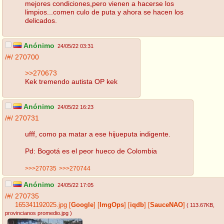
mejores condiciones,pero vienen a hacerse los
limpios...comen culo de puta y ahora se hacen los
delicados.
Anónimo
24/05/22 03:31
/#/
270700
>>270673
Kek tremendo autista OP kek
Anónimo
24/05/22 16:23
/#/
270731
ufff, como pa matar a ese hijueputa indigente.
Pd: Bogotá es el peor hueco de Colombia
>>>270735
>>>270744
Anónimo
24/05/22 17:05
/#/
270735
165341192025.jpg
[
Google
]
[
ImgOps
]
[
iqdb
]
[
SauceNAO
]
( 113.67KB
,
provincianos promedio.jpg
)