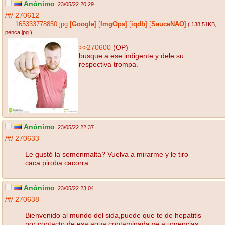
Anónimo
23/05/22 20:29
/#/
270612
165333778850.jpg
[
Google
]
[
ImgOps
]
[
iqdb
]
[
SauceNAO
]
( 138.51KB
,
penca.jpg
)
>>270600
(OP)
busque a ese indigente y dele su
respectiva trompa.
Anónimo
23/05/22 22:37
/#/
270633
Le gustó la semenmalta? Vuelva a mirarme y le tiro
caca piroba cacorra
Anónimo
23/05/22 23:04
/#/
270638
Bienvenido al mundo del sida,puede que te de hepatitis
por contacto de esa agua contaminada,ve a urgencias