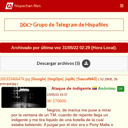
hispachan files
✉️👉 Grupo de Telegram de Hispafiles
Archivado por última vez
31/05/22 02:29
(Hora Local).
Descargar archivos (
5
)
165333466479.jpg
[
Google
]
[
ImgOps
]
[
iqdb
]
[
SauceNAO
]
( 52.28KB
, 39-
principal.jpg
)
Ataque de indigente
Anónimo
OP
23/05/22 19:37
/#/
270600
Negros, de marica me puse a mirar
por la ventana de un TM, cuando de repente llega un
indigente y me tira líquido de una botella de la cual
estaba bebiendo. A juzgar por el olor era o Pony Malta o