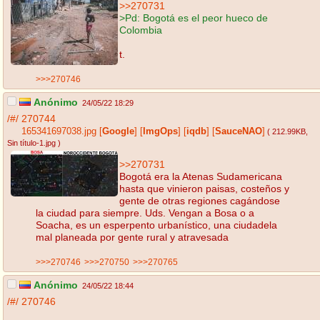
>>270731
>Pd: Bogotá es el peor hueco de
Colombia
t.
>>>270746
Anónimo
24/05/22 18:29
/#/
270744
165341697038.jpg
[
Google
]
[
ImgOps
]
[
iqdb
]
[
SauceNAO
]
( 212.99KB
,
Sin título-1.jpg
)
>>270731
Bogotá era la Atenas Sudamericana
hasta que vinieron paisas, costeños y
gente de otras regiones cagándose
la ciudad para siempre. Uds. Vengan a Bosa o a
Soacha, es un esperpento urbanístico, una ciudadela
mal planeada por gente rural y atravesada
>>>270746
>>>270750
>>>270765
Anónimo
24/05/22 18:44
/#/
270746