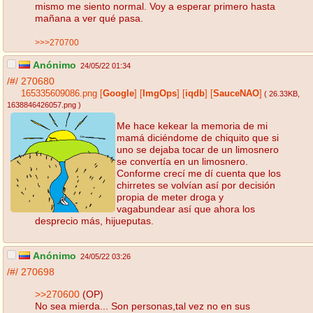
mismo me siento normal. Voy a esperar primero hasta
mañana a ver qué pasa.
>>>270700
Anónimo
24/05/22 01:34
/#/
270680
165335609086.png
[
Google
]
[
ImgOps
]
[
iqdb
]
[
SauceNAO
]
( 26.33KB
,
1638846426057.png
)
Me hace kekear la memoria de mi
mamá diciéndome de chiquito que si
uno se dejaba tocar de un limosnero
se convertía en un limosnero.
Conforme crecí me dí cuenta que los
chirretes se volvían así por decisión
propia de meter droga y
vagabundear así que ahora los
desprecio más, hijueputas.
Anónimo
24/05/22 03:26
/#/
270698
>>270600
(OP)
No sea mierda... Son personas,tal vez no en sus