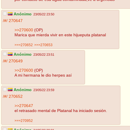
Anónimo
23/05/22 23:50
/#/
270647
>>270600
(OP)
Marica que mierda vivir en este hijueputa platanal
>>>270652
>>>270653
Anónimo
23/05/22 23:51
/#/
270649
>>270600
(OP)
A mi hermana le dio herpes así
Anónimo
23/05/22 23:59
/#/
270652
>>270647
el retrasado mental de Platanal ha iniciado sesión.
>>>270952