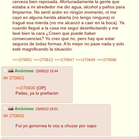
cerveza bien reposada. Afortunadamente la gente que
estaba a mi alrededor me dio agua, alcohol y paños para
limpiarme. No sentí ardor en ningún momento, ni me
cayó en alguna herida abierta (no tengo ninguna) ni
tragué esa mierda (no me alcanzó a caer en la boca). Ya
cuando llegué a la casa me seguí desinfectando y me
lavé bien la cara ¿Creen que puede haber
consecuencias? Yo creo que no, pero hay que estar
seguros de todas formas. A lo mejor no pase nada y solo
esté magnificando la situación.
>>>270601
>>>270612
>>>270647
>>>270649
>>>270698
Anónimo
23/05/22 19:44
/#/
270601
>>270600
(OP)
Pailas, ya lo preñaron
Anónimo
23/05/22 19:51
/#/
270602
Fui yo gonorrea lo voy a chuzar por sapo