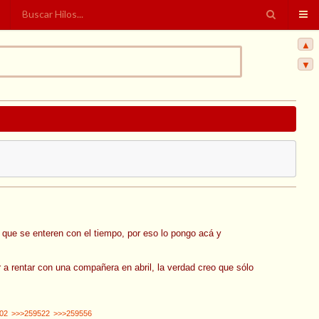
▲
▼
 que se enteren con el tiempo, por eso lo pongo acá y
 a rentar con una compañera en abril, la verdad creo que sólo
02
>>>259522
>>>259556