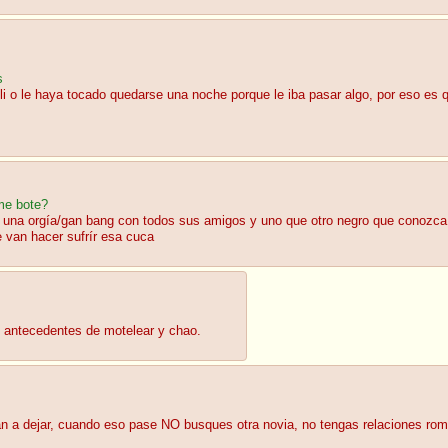
s
lli o le haya tocado quedarse una noche porque le iba pasar algo, por eso e
me bote?
 una orgía/gan bang con todos sus amigos y uno que otro negro que conozca
e van hacer sufrír esa cuca
ene antecedentes de motelear y chao.
n a dejar, cuando eso pase NO busques otra novia, no tengas relaciones román