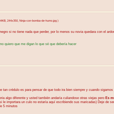
84KB
, 244x350
, Ninja-con-bomba-de-humo.jpg
)
gro si no tiene nada que perder, por lo menos su novia quedara con el ardor
no quiero que me digan lo que sé que debería hacer
ue tan crédulo es para pensar de que todo ira bien siempre y cuando sigamos 
ria algo diferente y usted también andaría culiandose otras viejas pero
Es m
 (si le importara un culo no estaría aquí escribiendo sus maricadas) Deje de
de 5 minutos