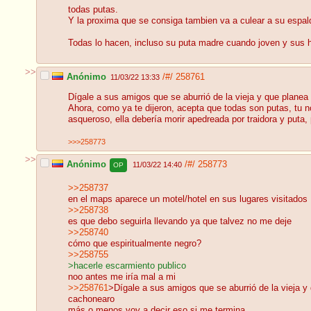
todas putas.
Y la proxima que se consiga tambien va a culear a su espal
Todas lo hacen, incluso su puta madre cuando joven y sus 
>>
Anónimo
/#/
258761
11/03/22 13:33
Dígale a sus amigos que se aburrió de la vieja y que plane
Ahora, como ya te dijeron, acepta que todas son putas, tu n
asqueroso, ella debería morir apedreada por traidora y puta, 
>>>258773
>>
Anónimo
/#/
258773
11/03/22 14:40
OP
>>258737
en el maps aparece un motel/hotel en sus lugares visitados
>>258738
es que debo seguirla llevando ya que talvez no me deje
>>258740
cómo que espiritualmente negro?
>>258755
>hacerle escarmiento publico
noo antes me iría mal a mi
>>258761
>Dígale a sus amigos que se aburrió de la vieja y
cachonearo
más o menos voy a decir eso si me termina