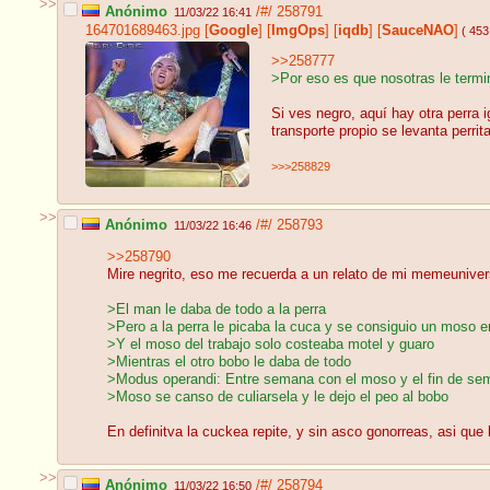
>>
Anónimo
/#/
258791
11/03/22 16:41
164701689463.jpg
[
Google
]
[
ImgOps
]
[
iqdb
]
[
SauceNAO
]
( 453
>>258777
>Por eso es que nosotras le term
Si ves negro, aquí hay otra perra 
transporte propio se levanta perrita
>>>258829
>>
Anónimo
/#/
258793
11/03/22 16:46
>>258790
Mire negrito, eso me recuerda a un relato de mi memeuniver
>El man le daba de todo a la perra
>Pero a la perra le picaba la cuca y se consiguio un moso en
>Y el moso del trabajo solo costeaba motel y guaro
>Mientras el otro bobo le daba de todo
>Modus operandi: Entre semana con el moso y el fin de se
>Moso se canso de culiarsela y le dejo el peo al bobo
En definitva la cuckea repite, y sin asco gonorreas, asi que
>>
Anónimo
/#/
258794
11/03/22 16:50