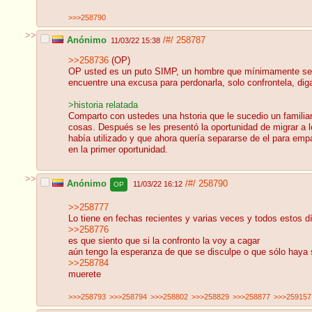
>>>258790
>>
Anónimo
/#/
258787
11/03/22 15:38
>>258736
(OP)
OP usted es un puto SIMP, un hombre que mínimamente se resp
encuentre una excusa para perdonarla, solo confrontela, diga
>historia relatada
Comparto con ustedes una hstoria que le sucedio un familia
cosas. Después se les presentó la oportunidad de migrar a l
había utilizado y que ahora quería separarse de el para empa
en la primer oportunidad.
>>
Anónimo
/#/
258790
11/03/22 16:12
OP
>>258777
Lo tiene en fechas recientes y varias veces y todos estos d
>>258776
es que siento que si la confronto la voy a cagar
aún tengo la esperanza de que se disculpe o que sólo haya 
>>258784
muerete
>>>258793
>>>258794
>>>258802
>>>258829
>>>258877
>>>259157