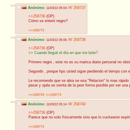
>>
Anónimo
/#/
258737
11/03/22 05:04
>>258736
(OP)
Cómo se enteró negro?
>>>258773
>>
Anónimo
/#/
258738
11/03/22 05:06
>>258736
(OP)
>> Cuando llegué el día en que me bote?
Primero negro , este no es su marica diario personal no obs
Segundo , porque hps usted sigue perdiendo el tiempo con e
Le recomiendo que se abra se esa "Relacion" lo mas rápido p
pasar y ojala se sienta de la peor forma posible por ser una p
>>>258743
>>>258773
>>
Anónimo
/#/
258740
11/03/22 05:14
>>258736
(OP)
Parece que no solo físicamente sino que lo cuckearon espir
>>>258773