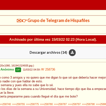
✉️👉 Grupo de Telegram de Hispafiles
Archivado por última vez
15/03/22 02:23
(Hora Local).
Descargar archivos (
14
)
920x1080
, 161941324935.jpg
)
Anónimo
/#/
258736
11/03/22 04:59
OP
o como 3 amigos y no quiero que me digan lo que sé que debería hacer mejor
o nadie con que hablar de esto.
 semana y pues ella no sabe que lo sé.
e los días de la semana a su Universidad, hace tiempo dijo que iba a empezar
e la lleve.
bería prepararme para cuando llegué el día que me bote?
>>258740
>>>258755
>>>258775
>>>258780
>>>258787
>>>258797
>>>258798
>>>2588