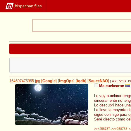
hispachan files
164697475985.jpg
[
Google
]
[
ImgOps
]
[
iqdb
]
[
SauceNAO
]
( 438.72KB
, 1
Me cuckearon
Lo voy a aclarar teng
sinceramente no teng
Lo descubrí hace una
La llevo la mayoría d
sigue conmigo para qu
Seré directo como de
>>>258737
>>>258738
>