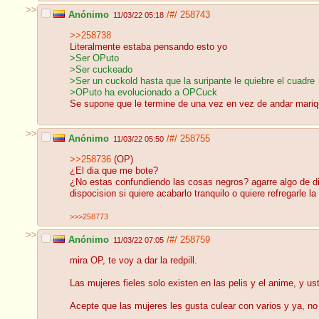
>>
Anónimo
/#/
258743
11/03/22 05:18
>>258738
Literalmente estaba pensando esto yo
>Ser OPuto
>Ser cuckeado
>Ser un cuckold hasta que la suripante le quiebre el cuadre
>OPuto ha evolucionado a OPCuck
Se supone que le termine de una vez en vez de andar mariq
>>
Anónimo
/#/
258755
11/03/22 05:50
>>258736
(OP)
¿El dia que me bote?
¿No estas confundiendo las cosas negros? agarre algo de di
dispocision si quiere acabarlo tranquilo o quiere refregarle 
>>>258773
>>
Anónimo
/#/
258759
11/03/22 07:05
mira OP, te voy a dar la redpill.
Las mujeres fieles solo existen en las pelis y el anime, y us
Acepte que las mujeres les gusta culear con varios y ya, n