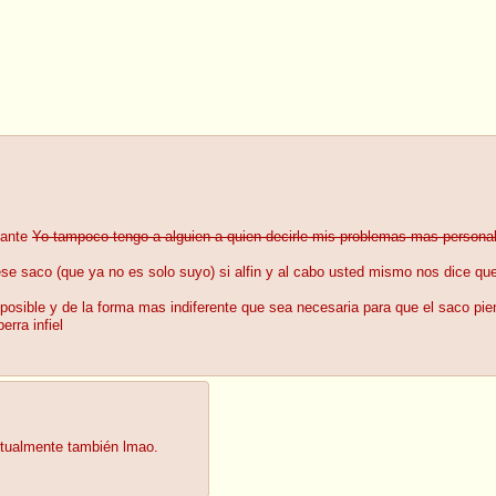
tante
Yo tampoco tengo a alguien a quien decirle mis problemas mas persona
se saco (que ya no es solo suyo) si alfin y al cabo usted mismo nos dice qu
osible y de la forma mas indiferente que sea necesaria para que el saco pien
erra infiel
itualmente también lmao.