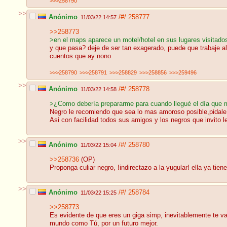
>>>258790
>>
Anónimo
/#/
258777
11/03/22 14:57
>>258773
>en el maps aparece un motel/hotel en sus lugares visitado
y que pasa? deje de ser tan exagerado, puede que trabaje a
cuentos que ay nono
>>>258790
>>>258791
>>>258829
>>>258856
>>>259496
>>
Anónimo
/#/
258778
11/03/22 14:58
>¿Como debería prepararme para cuando llegué el día que 
Negro le recomiendo que sea lo mas amoroso posible,pidale
Asi con facilidad todos sus amigos y los negros que invito l
>>
Anónimo
/#/
258780
11/03/22 15:04
>>258736
(OP)
Proponga culiar negro, !indirectazo a la yugular! ella ya ti
>>
Anónimo
/#/
258784
11/03/22 15:25
>>258773
Es evidente de que eres un giga simp, inevitablemente te va
mundo como Tú, por un futuro mejor.