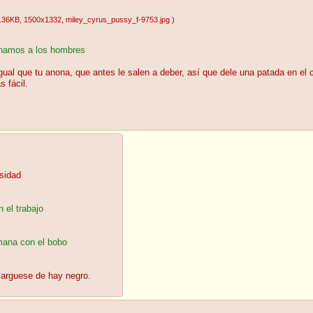
.36KB
, 1500x1332
, miley_cyrus_pussy_f-9753.jpg
)
inamos a los hombres
igual que tu anona, que antes le salen a deber, así que dele una patada en el
s fácil.
sidad
 el trabajo
mana con el bobo
 larguese de hay negro.