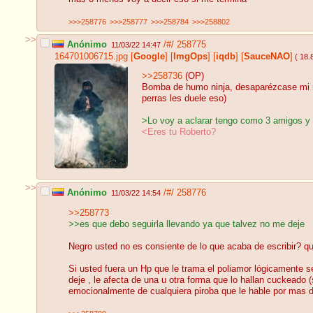
>>>258776
>>>258777
>>>258784
>>>258802
>>
Anónimo
/#/
258775
11/03/22 14:47
164701006715.jpg
[
Google
]
[
ImgOps
]
[
iqdb
]
[
SauceNAO
]
( 18.
>>258736
(OP)
Bomba de humo ninja, desaparézcase mi ne
perras les duele eso)
>Lo voy a aclarar tengo como 3 amigos y 
<Eres tu Roberto?
>>
Anónimo
/#/
258776
11/03/22 14:54
>>258773
>>es que debo seguirla llevando ya que talvez no me deje
Negro usted no es consiente de lo que acaba de escribir? q
Si usted fuera un Hp que le trama el poliamor lógicamente se
deje , le afecta de una u otra forma que lo hallan cuckeado
emocionalmente de cualquiera piroba que le hable por mas 