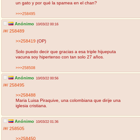
un gato y por qué la spamea en el chan?
>>>258495
Anónimo
10/03/22 00:16
/#/
258489
>>258419
(OP)
Solo puedo decir que gracias a esa triple hijueputa
vacuna soy hipertenso con tan solo 27 años.
>>>258508
Anónimo
10/03/22 00:56
/#/
258495
>>258488
Maria Luisa Piraquive, una colombiana que dirije una
iglesia cristiana.
Anónimo
10/03/22 01:36
/#/
258505
>>258450