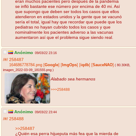
eran muchos pacientes pero después de la pandemia
se infló bastante ese número por encima de 40 mi. Así
que supongo que deben ser todos los casos que ellos
atendieron en estados unidos y la gente que se vacunó
sería el total, igual hay que recordar que puede que los
pediatras no hayan cubrido todos los casos y que
nominalmente los pacientes adverso a las vacunas
aumentaron así que el problema sigue siendo real.
Anónimo
09/03/22 23:16
/#/
258487
164686778784.png
[
Google
]
[
ImgOps
]
[
iqdb
]
[
SauceNAO
]
( 80.30KB
,
imagen_2022-03-09_181555.png
)
Alabado sea hermanos
>>>258488
Anónimo
09/03/22 23:44
/#/
258488
>>258487
¿Quién esa perra hijueputa más fea que la mierda de