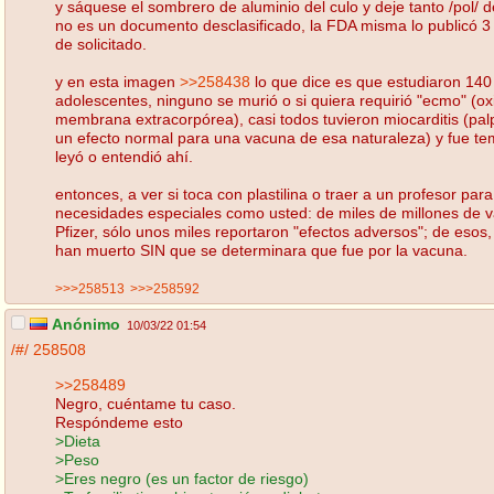
y sáquese el sombrero de aluminio del culo y deje tanto /pol/ 
no es un documento desclasificado, la FDA misma lo publicó 
de solicitado.
y en esta imagen
>>258438
lo que dice es que estudiaron 140
adolescentes, ninguno se murió o si quiera requirió "ecmo" (o
membrana extracorpórea), casi todos tuvieron miocarditis (pal
un efecto normal para una vacuna de esa naturaleza) y fue te
leyó o entendió ahí.
entonces, a ver si toca con plastilina o traer a un profesor par
necesidades especiales como usted: de miles de millones de
Pfizer, sólo unos miles reportaron "efectos adversos"; de esos
han muerto SIN que se determinara que fue por la vacuna.
>>>258513
>>>258592
Anónimo
10/03/22 01:54
/#/
258508
>>258489
Negro, cuéntame tu caso.
Respóndeme esto
>Dieta
>Peso
>Eres negro (es un factor de riesgo)