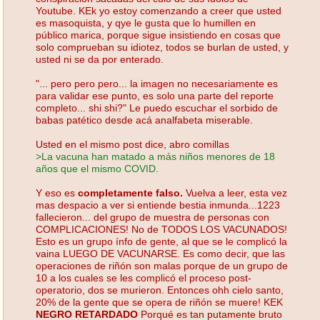
Youtube. KEk yo estoy comenzando a creer que usted
es masoquista, y qye le gusta que lo humillen en
público marica, porque sigue insistiendo en cosas que
solo comprueban su idiotez, todos se burlan de usted, y
usted ni se da por enterado.
"... pero pero pero... la imagen no necesariamente es
para validar ese punto, es solo una parte del reporte
completo... shi shi?" Le puedo escuchar el sorbido de
babas patético desde acá analfabeta miserable.
Usted en el mismo post dice, abro comillas
>La vacuna han matado a más niños menores de 18
años que el mismo COVID.
Y eso es
completamente falso.
Vuelva a leer, esta vez
mas despacio a ver si entiende bestia inmunda...1223
fallecieron... del grupo de muestra de personas con
COMPLICACIONES! No de TODOS LOS VACUNADOS!
Esto es un grupo ínfo de gente, al que se le complicó la
vaina LUEGO DE VACUNARSE. Es como decir, que las
operaciones de riñón son malas porque de un grupo de
10 a los cuales se les complicó el proceso post-
operatorio, dos se murieron. Entonces ohh cielo santo,
20% de la gente que se opera de riñón se muere! KEK
NEGRO RETARDADO
Porqué es tan putamente bruto