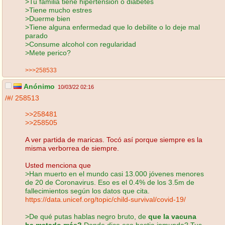
>Tu familia tiene hipertensión o diabetes
>Tiene mucho estres
>Duerme bien
>Tiene alguna enfermedad que lo debilite o lo deje mal
parado
>Consume alcohol con regularidad
>Mete perico?
>>>258533
Anónimo
10/03/22 02:16
/#/
258513
>>258481
>>258505
A ver partida de maricas. Tocó así porque siempre es la
misma verborrea de siempre.
Usted menciona que
>Han muerto en el mundo casi 13.000 jóvenes menores
de 20 de Coronavirus. Eso es el 0.4% de los 3.5m de
fallecimientos según los datos que cita.
https://data.unicef.org/topic/child-survival/covid-19/
>De qué putas hablas negro bruto, de
que la vacuna
ha matado más?
Donde dice eso bestia inmunda? Tus