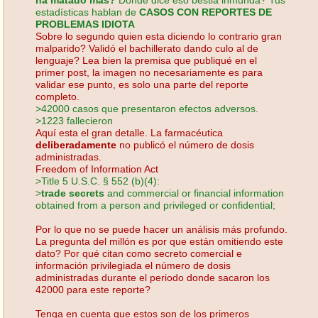
estadísticas hablan de
CASOS CON REPORTES DE
PROBLEMAS IDIOTA
Sobre lo segundo quien esta diciendo lo contrario gran
malparido? Validó el bachillerato dando culo al de
lenguaje? Lea bien la premisa que publiqué en el
primer post, la imagen no necesariamente es para
validar ese punto, es solo una parte del reporte
completo.
>42000 casos que presentaron efectos adversos.
>1223 fallecieron
Aquí esta el gran detalle. La farmacéutica
deliberadamente
no publicó el número de dosis
administradas.
Freedom of Information Act
>Title 5 U.S.C. § 552 (b)(4):
>
trade secrets
and commercial or financial information
obtained from a person and privileged or confidential;
Por lo que no se puede hacer un análisis más profundo.
La pregunta del millón es por que están omitiendo este
dato? Por qué citan como secreto comercial e
información privilegiada el número de dosis
administradas durante el periodo donde sacaron los
42000 para este reporte?
Tenga en cuenta que estos son de los primeros