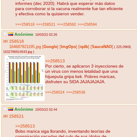
informes (dec 2020). Habrá que esperar más datos
para corroborar si la vacuna realmente fue tan eficiente
y efectiva como la quisieron vender.
>>>258518
>>>258521
>>>258592
>>>258594
Anónimo
10/03/22 02:26
/#/
258518
164687921195.jpg
[
Google
]
[
ImgOps
]
[
iqdb
]
[
SauceNAO
]
( 225.09KB
,
1632786914543.jpg
)
>>258513
Por cierto, se aplicaron 3 inyecciones de
un virus con menos letalidad que una
hijueputa gripa kek. Pobres maricas,
disfruten su SIDA JAJAJAJAJA.
>>>258524
>>>258536
Anónimo
10/03/22 02:44
/#/
258521
>>258513
Bobo marica siga llorando, inventando teorías de
conspiración sacadas del culo de sus ídolos de