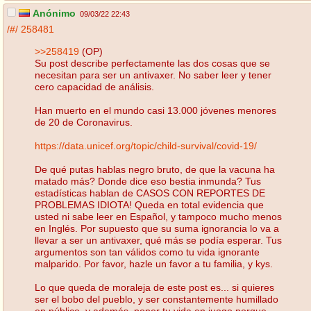
Anónimo
09/03/22 22:43
/#/
258481
>>258419
(OP)
Su post describe perfectamente las dos cosas que se
necesitan para ser un antivaxer. No saber leer y tener
cero capacidad de análisis.
Han muerto en el mundo casi 13.000 jóvenes menores
de 20 de Coronavirus.
https://data.unicef.org/topic/child-survival/covid-19/
De qué putas hablas negro bruto, de que la vacuna ha
matado más? Donde dice eso bestia inmunda? Tus
estadísticas hablan de CASOS CON REPORTES DE
PROBLEMAS IDIOTA! Queda en total evidencia que
usted ni sabe leer en Español, y tampoco mucho menos
en Inglés. Por supuesto que su suma ignorancia lo va a
llevar a ser un antivaxer, qué más se podía esperar. Tus
argumentos son tan válidos como tu vida ignorante
malparido. Por favor, hazle un favor a tu familia, y kys.
Lo que queda de moraleja de este post es... si quieres
ser el bobo del pueblo, y ser constantemente humillado
en público, y además, poner tu vida en juego porque