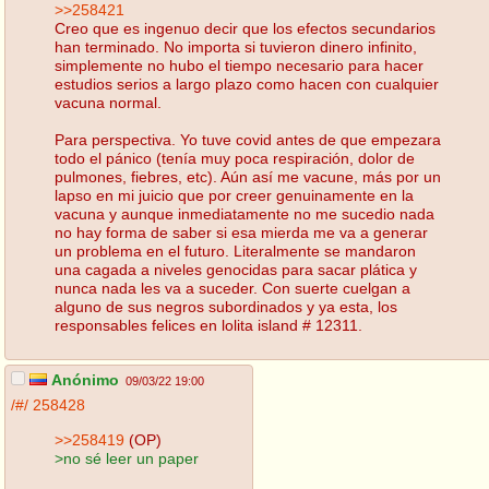
>>258421
Creo que es ingenuo decir que los efectos secundarios
han terminado. No importa si tuvieron dinero infinito,
simplemente no hubo el tiempo necesario para hacer
estudios serios a largo plazo como hacen con cualquier
vacuna normal.
Para perspectiva. Yo tuve covid antes de que empezara
todo el pánico (tenía muy poca respiración, dolor de
pulmones, fiebres, etc). Aún así me vacune, más por un
lapso en mi juicio que por creer genuinamente en la
vacuna y aunque inmediatamente no me sucedio nada
no hay forma de saber si esa mierda me va a generar
un problema en el futuro. Literalmente se mandaron
una cagada a niveles genocidas para sacar plática y
nunca nada les va a suceder. Con suerte cuelgan a
alguno de sus negros subordinados y ya esta, los
responsables felices en lolita island # 12311.
Anónimo
09/03/22 19:00
/#/
258428
>>258419
(OP)
>no sé leer un paper