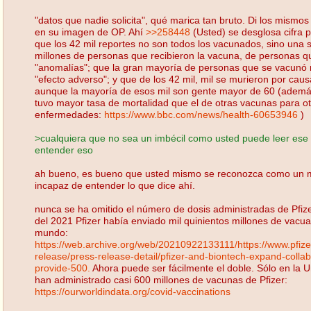
"datos que nadie solicita", qué marica tan bruto. Di los mismo
en su imagen de OP. Ahí
>>258448
(Usted) se desglosa cifra po
que los 42 mil reportes no son todos los vacunados, sino una s
millones de personas que recibieron la vacuna, de personas q
"anomalías"; que la gran mayoría de personas que se vacunó 
"efecto adverso"; y que de los 42 mil, mil se murieron por cau
aunque la mayoría de esos mil son gente mayor de 60 (ademá
tuvo mayor tasa de mortalidad que el de otras vacunas para o
enfermedades:
https://www.bbc.com/news/health-60653946
)
>cualquiera que no sea un imbécil como usted puede leer es
entender eso
ah bueno, es bueno que usted mismo se reconozca como un m
incapaz de entender lo que dice ahí.
nunca se ha omitido el número de dosis administradas de Pfiz
del 2021 Pfizer había enviado mil quinientos millones de vacua
mundo:
https://web.archive.org/web/20210922133111/https://www.pfiz
release/press-release-detail/pfizer-and-biontech-expand-collab
provide-500.
Ahora puede ser fácilmente el doble. Sólo en la 
han administrado casi 600 millones de vacunas de Pfizer:
https://ourworldindata.org/covid-vaccinations