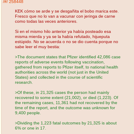
/#/
258448
KEK cómo se arde y se desgañita el bobo marica este.
Fresco que no lo van a vacunar con jeringa de carne
como todas las veces anteriores.
Si en el mismo hilo anterior ya había posteado esa
misma mierda y ya se la había refutado, hijueputa
estúpido. No se acuerda o no se dio cuenta porque no
sabe leer el muy bestia:
>The document states that Pfizer identified 42,086 case
reports of adverse events following vaccination,
gathered from reports to Pfizer itself, to national health
authorities across the world (not just in the United
States) and collected in the course of scientific
research.
>Of these, in 21,325 cases the person had mainly
recovered to some extent (21,002), or died (1,223). Of
the remaining cases, 11,361 had not recovered by the
time of the report, and the outcome was unknown for
9,400 people.
>Dividing the 1,223 fatal outcomes by 21,325 is about
6% or one in 17.