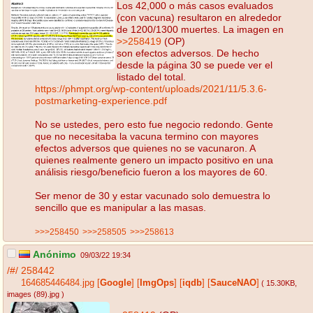
Los 42,000 o más casos evaluados
(con vacuna) resultaron en alrededor
de 1200/1300 muertes. La imagen en
>>258419
(OP)
son efectos adversos. De hecho
desde la página 30 se puede ver el
listado del total.
https://phmpt.org/wp-content/uploads/2021/11/5.3.6-
postmarketing-experience.pdf
No se ustedes, pero esto fue negocio redondo. Gente
que no necesitaba la vacuna termino con mayores
efectos adversos que quienes no se vacunaron. A
quienes realmente genero un impacto positivo en una
análisis riesgo/beneficio fueron a los mayores de 60.
Ser menor de 30 y estar vacunado solo demuestra lo
sencillo que es manipular a las masas.
>>>258450
>>>258505
>>>258613
Anónimo
09/03/22 19:34
/#/
258442
164685446484.jpg
[
Google
]
[
ImgOps
]
[
iqdb
]
[
SauceNAO
]
( 15.30KB
,
images (89).jpg
)