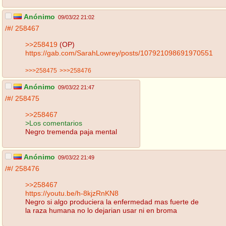
Anónimo
09/03/22 21:02
/#/
258467
>>258419
(OP)
https://gab.com/SarahLowrey/posts/107921098691970551
>>>258475
>>>258476
Anónimo
09/03/22 21:47
/#/
258475
>>258467
>Los comentarios
Negro tremenda paja mental
Anónimo
09/03/22 21:49
/#/
258476
>>258467
https://youtu.be/h-8kjzRnKN8
Negro si algo produciera la enfermedad mas fuerte de
la raza humana no lo dejarian usar ni en broma