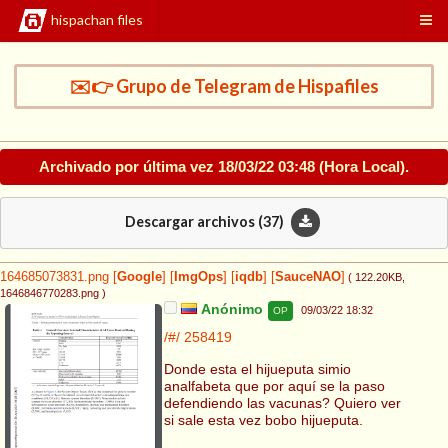
hispachan files
✉️👉 Grupo de Telegram de Hispafiles
Archivado por última vez
18/03/22 03:48
(Hora Local).
Descargar archivos (
37
)
164685073831.png
[
Google
]
[
ImgOps
]
[
iqdb
]
[
SauceNAO
]
( 122.20KB
,
1646846770283.png
)
Anónimo
09/03/22 18:32
OP
/#/
258419
Donde esta el hijueputa simio
analfabeta que por aquí se la paso
defendiendo las vacunas? Quiero ver
si sale esta vez bobo hijueputa.