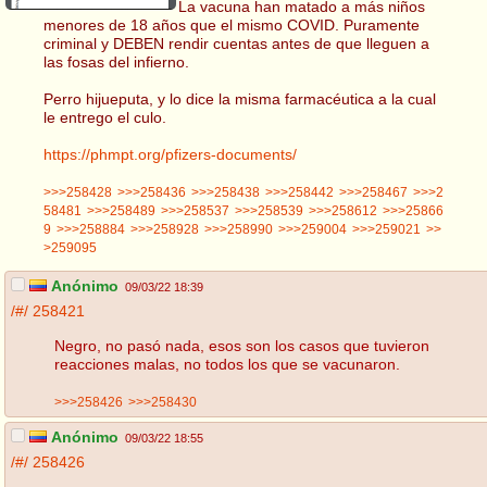
La vacuna han matado a más niños
menores de 18 años que el mismo COVID. Puramente
criminal y DEBEN rendir cuentas antes de que lleguen a
las fosas del infierno.
Perro hijueputa, y lo dice la misma farmacéutica a la cual
le entrego el culo.
https://phmpt.org/pfizers-documents/
>>>258428
>>>258436
>>>258438
>>>258442
>>>258467
>>>2
58481
>>>258489
>>>258537
>>>258539
>>>258612
>>>25866
9
>>>258884
>>>258928
>>>258990
>>>259004
>>>259021
>>
>259095
Anónimo
09/03/22 18:39
/#/
258421
Negro, no pasó nada, esos son los casos que tuvieron
reacciones malas, no todos los que se vacunaron.
>>>258426
>>>258430
Anónimo
09/03/22 18:55
/#/
258426