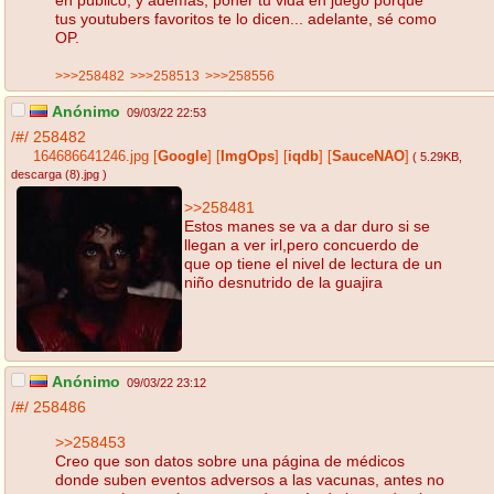
tus youtubers favoritos te lo dicen... adelante, sé como
OP.
>>>258482
>>>258513
>>>258556
Anónimo
09/03/22 22:53
/#/
258482
164686641246.jpg
[
Google
]
[
ImgOps
]
[
iqdb
]
[
SauceNAO
]
( 5.29KB
,
descarga (8).jpg
)
>>258481
Estos manes se va a dar duro si se
llegan a ver irl,pero concuerdo de
que op tiene el nivel de lectura de un
niño desnutrido de la guajira
Anónimo
09/03/22 23:12
/#/
258486
>>258453
Creo que son datos sobre una página de médicos
donde suben eventos adversos a las vacunas, antes no