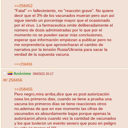
>>258452
"Fatal" == fallecimiento, no "reacción grave". No quiere
decir que el 3% de los vacunados mueran pero aun así
sigue siendo un porcentaje mayor que el ocasionado
por el virus. La farmaceutica omite deliberadamente el
número de dosis administradas por lo que por el
momento no se pueden sacar más conclusiones,
esperar que información empiezan a publicar pero no
me sorprendería que aprovecharan el cambio de
narrativa por la tensión Rusia/Ukrania para sacar la
verdad de la supuesta vacuna.
>>>258456
Anónimo
09/03/22 20:17
/#/
258456
>>258455
Pero negro,mira arriba,dice que es post autorización
osea los primeros dias, cuando se tiene a prueba una
vacuna los primeros días se tiene reacciones otros
no,ademas de que en ese momento las cifras de
vacunados es absurdamente bajas porque apenas la
autorizaron,ahora cuando vez la cantidad de vacunados
y los que tuvieron un evento severo que puso en peligro
su vida es menor al 1%