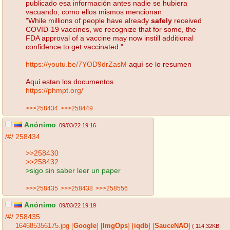
publicado esa información antes nadie se hubiera
vacuando, como ellos mismos mencionan
"While millions of people have already
safely
received
COVID-19 vaccines, we recognize that for some, the
FDA approval of a vaccine may now instill additional
confidence to get vaccinated."
https://youtu.be/7YOD9drZasM
aquí se lo resumen
Aqui estan los documentos
https://phmpt.org/
>>>258434
>>>258449
Anónimo
09/03/22 19:16
/#/
258434
>>258430
>>258432
>sigo sin saber leer un paper
>>>258435
>>>258438
>>>258556
Anónimo
09/03/22 19:19
/#/
258435
164685356175.jpg
[
Google
]
[
ImgOps
]
[
iqdb
]
[
SauceNAO
]
( 114.32KB
,