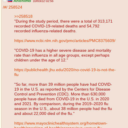
Anónimo
10/03/22 02:56
/#/
258524
>>258518
"During the study period, there were a total of 313,171
recorded COVID-19-related deaths and 54,792
recorded influenza-related deaths.
https://www.ncbi.nlm.nih.gov/pmc/articles/PMC8375609/
"COVID-19 has a higher severe disease and mortality
rate than influenza in all age groups, except perhaps
children under the age of 12."
https://publichealth.jhu.edu/2020/no-covid-19-is-not-the-
flu
"So far, more than 39 million people have had COVID-
19 in the U.S. as reported by the Centers for Disease
Control and Prevention (CDC). More than 630,000
people have died from COVID-19 in the U.S. in 2020
and 2021. By comparison, during the 2019–2020 flu
season in the U.S., about 38 million people had the flu
and about 22,000 died of the flu."
https://www.mayoclinichealthsystem.org/hometown-
health/speaking-of-health/coronavirus-versus-flu-