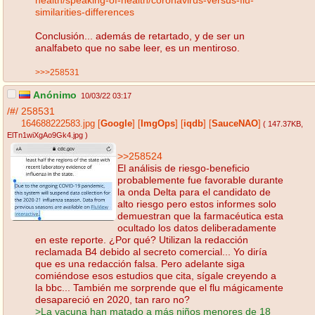
similarities-differences
Conclusión... además de retartado, y de ser un
analfabeto que no sabe leer, es un mentiroso.
>>>258531
Anónimo
10/03/22 03:17
/#/
258531
164688222583.jpg
[
Google
]
[
ImgOps
]
[
iqdb
]
[
SauceNAO
]
( 147.37KB
,
ElTn1wiXgAo9Gk4.jpg
)
>>258524
El análisis de riesgo-beneficio
probablemente fue favorable durante
la onda Delta para el candidato de
alto riesgo pero estos informes solo
demuestran que la farmacéutica esta
ocultado los datos deliberadamente
en este reporte. ¿Por qué? Utilizan la redacción
reclamada B4 debido al secreto comercial... Yo diría
que es una redacción falsa. Pero adelante siga
comiéndose esos estudios que cita, sígale creyendo a
la bbc... También me sorprende que el flu mágicamente
desapareció en 2020, tan raro no?
>La vacuna han matado a más niños menores de 18