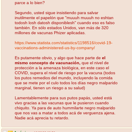
parce a lo bien?
Segundo, usted sigue insistiendo para salvar
inutilmente el papelón que "muuuh muuuh no eshtan
todosh losh datosh disponiblesh" cuando eso es falso
también. En sólo estados Unidos, van más de 320
millones de vacunas Phizer aplicadas.
https://www.statista.com/statistics/1198516/covid-19-
vaccinations-administered-us-by-company/
Es putamente obvio, y algo que hace parte de
el
mismo concepto de vacunación,
que el nivel de
protección a la amenaza biológica, en este caso el
COVID, supera el nivel de riesgo por la vacuna (todos
los putos remedios del mundo, incluyendo la comida
que se mete por el culo todos los días negro malparido
marginal, tienen un riesgo a su salud)
Lamentablemente para sus putos papás, usted está
vivo gracias a las vacunas que le pusieron cuando
chiquito. Ya para de auto hummilarte negro malparido
que nos vas a matar a todos acá de verguenza ajena.
Nadie acá aprecia tu retardo.