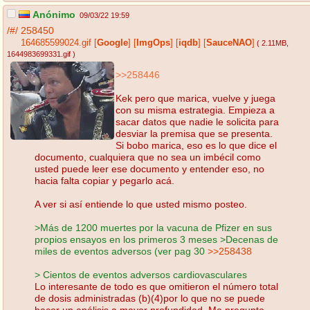
Anónimo
09/03/22 19:59
/#/
258450
164685599024.gif
[
Google
]
[
ImgOps
]
[
iqdb
]
[
SauceNAO
]
( 2.11MB
,
1644983699331.gif
)
>>258446
Kek pero que marica, vuelve y juega
con su misma estrategia. Empieza a
sacar datos que nadie le solicita para
desviar la premisa que se presenta.
Si bobo marica, eso es lo que dice el
documento, cualquiera que no sea un imbécil como
usted puede leer ese documento y entender eso, no
hacia falta copiar y pegarlo acá.
A ver si así entiende lo que usted mismo posteo.
>Más de 1200 muertes por la vacuna de Pfizer en sus
propios ensayos en los primeros 3 meses >Decenas de
miles de eventos adversos (ver pag 30
>>258438
> Cientos de eventos adversos cardiovasculares
Lo interesante de todo es que omitieron el número total
de dosis administradas (b)(4)por lo que no se puede
hacer un análisis a mayor profundidad. Me pregunto