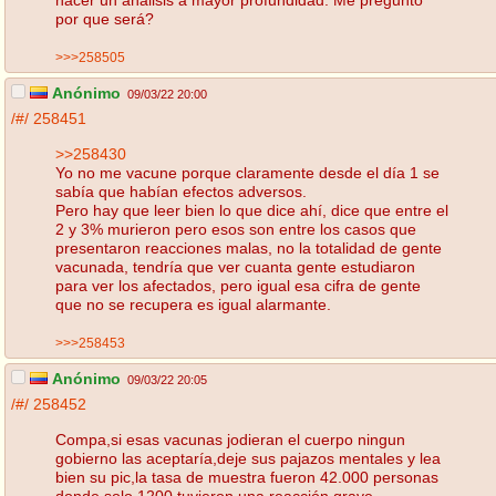
por que será?
>>>258505
Anónimo
09/03/22 20:00
/#/
258451
>>258430
Yo no me vacune porque claramente desde el día 1 se
sabía que habían efectos adversos.
Pero hay que leer bien lo que dice ahí, dice que entre el
2 y 3% murieron pero esos son entre los casos que
presentaron reacciones malas, no la totalidad de gente
vacunada, tendría que ver cuanta gente estudiaron
para ver los afectados, pero igual esa cifra de gente
que no se recupera es igual alarmante.
>>>258453
Anónimo
09/03/22 20:05
/#/
258452
Compa,si esas vacunas jodieran el cuerpo ningun
gobierno las aceptaría,deje sus pajazos mentales y lea
bien su pic,la tasa de muestra fueron 42.000 personas
donde solo 1200 tuvieron una reacción grave.