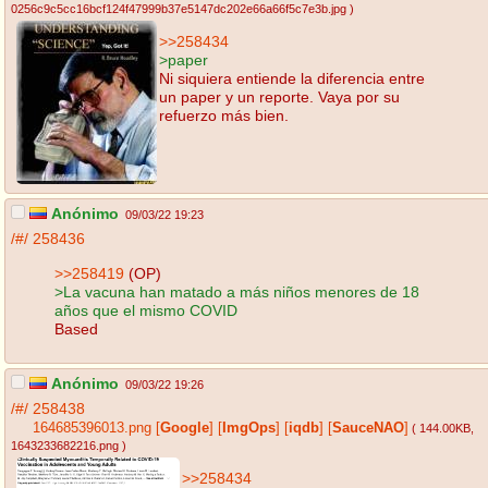
0256c9c5cc16bcf124f47999b37e5147dc202e66a66f5c7e3b.jpg
)
>>258434
>paper
Ni siquiera entiende la diferencia entre
un paper y un reporte. Vaya por su
refuerzo más bien.
Anónimo
09/03/22 19:23
/#/
258436
>>258419
(OP)
>La vacuna han matado a más niños menores de 18
años que el mismo COVID
Based
Anónimo
09/03/22 19:26
/#/
258438
164685396013.png
[
Google
]
[
ImgOps
]
[
iqdb
]
[
SauceNAO
]
( 144.00KB
,
1643233682216.png
)
>>258434