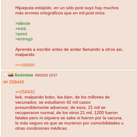
Hijueputa estúpido, en un sólo post suyo hay muchos
más errores ortográficos que en mil post míos.
>d
ó
nde
>está
>pasó
>entregó
Aprenda a escribir antes de andar llamando a otros así,
malparido.
>>>258505
Anónimo
09/03/22 19:57
/#/
258449
>>258432
kek, malparido bobo, lea bien, de los millones de
vacunados, se estudiaron 42 mil casos
presumiblemente adversos; de esos, 21 mil se
recuperaron normal, de los otros 21 mil, 1200 fueron
fatales pero ni siquiera se sabe si fueron por la vacuna,
lo más seguro es que se murieron por comorbilidades u
otras condiciones médicas.