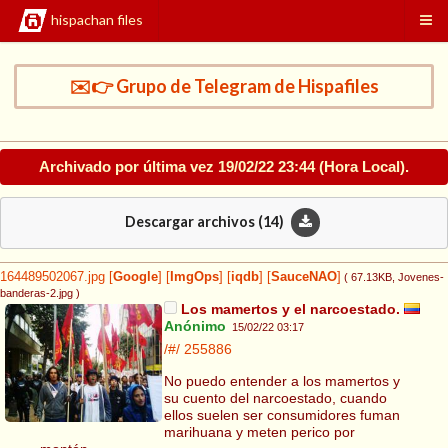
hispachan files
✉️👉 Grupo de Telegram de Hispafiles
Archivado por última vez
19/02/22 23:44
(Hora Local).
Descargar archivos (
14
)
164489502067.jpg
[
Google
]
[
ImgOps
]
[
iqdb
]
[
SauceNAO
]
( 67.13KB
, Jovenes-
banderas-2.jpg
)
Los mamertos y el narcoestado.
Anónimo
15/02/22 03:17
/#/
255886
No puedo entender a los mamertos y
su cuento del narcoestado, cuando
ellos suelen ser consumidores fuman
marihuana y meten perico por