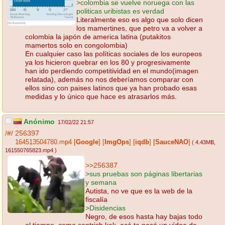
>colombia se vuelve noruega con las
politicas uribistas es verdad
Literalmente eso es algo que solo dicen
los mamertines, que petro va a volver a
colombia la japón de america latina (putakitos
mamertos solo en congolombia)
En cualquier caso las políticas sociales de los europeos
ya los hicieron quebrar en los 80 y progresivamente
han ido perdiendo competitividad en el mundo(imagen
relatada), además no nos deberíamos comparar con
ellos sino con paises latinos que ya han probado esas
medidas y lo único que hace es atrasarlos más.
Anónimo
17/02/22 21:57
/#/
256397
164513504780.mp4
[
Google
]
[
ImgOps
]
[
iqdb
]
[
SauceNAO
]
( 4.43MB
,
161550765823.mp4
)
>>256387
>sus pruebas son páginas libertarias
y semana
Autista, no ve que es la web de la
fiscalía
>Disidencias
Negro, de esos hasta hay bajas todo
el tiempo, como santrich kek, acá te pasó un vídeo de