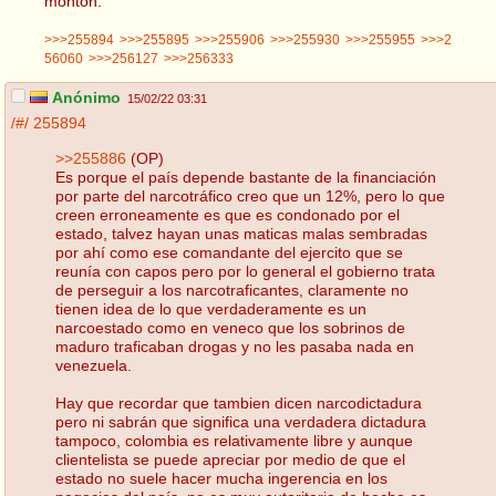
montón.
>>>255894
>>>255895
>>>255906
>>>255930
>>>255955
>>>2
56060
>>>256127
>>>256333
Anónimo
15/02/22 03:31
/#/
255894
>>255886
(OP)
Es porque el país depende bastante de la financiación
por parte del narcotráfico creo que un 12%, pero lo que
creen erroneamente es que es condonado por el
estado, talvez hayan unas maticas malas sembradas
por ahí como ese comandante del ejercito que se
reunía con capos pero por lo general el gobierno trata
de perseguir a los narcotraficantes, claramente no
tienen idea de lo que verdaderamente es un
narcoestado como en veneco que los sobrinos de
maduro traficaban drogas y no les pasaba nada en
venezuela.
Hay que recordar que tambien dicen narcodictadura
pero ni sabrán que significa una verdadera dictadura
tampoco, colombia es relativamente libre y aunque
clientelista se puede apreciar por medio de que el
estado no suele hacer mucha ingerencia en los