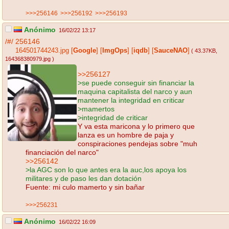
>>>256146
>>>256192
>>>256193
Anónimo
16/02/22 13:17
/#/
256146
164501744243.jpg
[
Google
]
[
ImgOps
]
[
iqdb
]
[
SauceNAO
]
( 43.37KB
,
164368380979.jpg
)
>>256127
>se puede conseguir sin financiar la
maquina capitalista del narco y aun
mantener la integridad en criticar
>mamertos
>integridad de criticar
Y va esta maricona y lo primero que
lanza es un hombre de paja y
conspiraciones pendejas sobre "muh
financiación del narco"
>>256142
>la AGC son lo que antes era la auc,los apoya los
militares y de paso les dan dotación
Fuente: mi culo mamerto y sin bañar
>>>256231
Anónimo
16/02/22 16:09