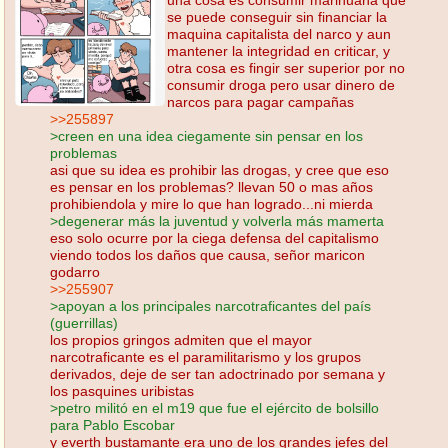
se puede conseguir sin financiar la
maquina capitalista del narco y aun
mantener la integridad en criticar, y
otra cosa es fingir ser superior por no
consumir droga pero usar dinero de
narcos para pagar campañas
>>255897
>creen en una idea ciegamente sin pensar en los
problemas
asi que su idea es prohibir las drogas, y cree que eso
es pensar en los problemas? llevan 50 o mas años
prohibiendola y mire lo que han logrado...ni mierda
>degenerar más la juventud y volverla más mamerta
eso solo ocurre por la ciega defensa del capitalismo
viendo todos los daños que causa, señor maricon
godarro
>>255907
>apoyan a los principales narcotraficantes del país
(guerrillas)
los propios gringos admiten que el mayor
narcotraficante es el paramilitarismo y los grupos
derivados, deje de ser tan adoctrinado por semana y
los pasquines uribistas
>petro militó en el m19 que fue el ejército de bolsillo
para Pablo Escobar
y everth bustamante era uno de los grandes jefes del