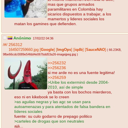
mas que grupos armados
paramilitares en Colombia hay
sicarios dispuestos a trabajar, a los
mamertos y lideres sociales los
matan los gamines que defienden.
Anónimo
17/02/22 04:36
/#/
256312
164507259660.jpg
[
Google
]
[
ImgOps
]
[
iqdb
]
[
SauceNAO
]
( 66.23KB
,
9fbe66cdc0089e54fdd4e067bdd53a26-imagejpeg.jpg
)
>>256232
>>256236
si me arde no es una fuente legitima!
>>256259
>Uribe los exterminó desde 2004-
2010, así de simple
ya basta con los bochos mierderos,
eso ni en kikebook se lo creen
>as aguilas negras y las agc se usan para
autoamenazas y para atentados de falsa bandera en
líderes sociales
fuente: su culo godarro de prepago politico
>carteles de drogas que son neutrales
ajá...