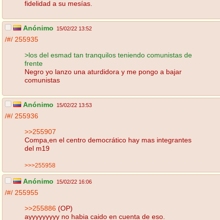
fidelidad a su mesías.
Anónimo
15/02/22 13:52
/#/
255935
>los del esmad tan tranquilos teniendo comunistas de
frente
Negro yo lanzo una aturdidora y me pongo a bajar
comunistas
Anónimo
15/02/22 13:53
/#/
255936
>>255907
Compa,en el centro democrático hay mas integrantes
del m19
>>>255958
Anónimo
15/02/22 16:06
/#/
255955
>>255886
(OP)
ayyyyyyyyy no habia caido en cuenta de eso.