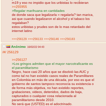
m19 y eso no impidio que los uribistas lo recibieran
>>255955
>Regalar marihuana en cantidades
de donde saca que legalizarla = regalarla? tan marica,
asi que cuando legalizaron el alcohol y el tabaco los
regalaban?
estos uribistas y prudes son de lo mas retardado del
internet latino
>>>256129
>>>256133
>>>256146
>>>256183
Anónimo
16/02/22 04:43
/#/
256129
>>256127
>Los gringos admiten que el mayor narcotraficante es
el paramilitarismo
Negro, hace casi 20 años que se disolvió las AUC y
como tal no han existido casos reales de Paramilitares
en Colombia en más de una década, por eso es que el
gobierno de santos tampoco reconocía su existencia o
de forma más objetiva, no han existido reportes,
grabaciones, videos, detenidos, dados de baja,
capturados o cualquier cosa relacionada al
paramilitarismo desde 2010.
No será que (USTED) es el adoctrinado.