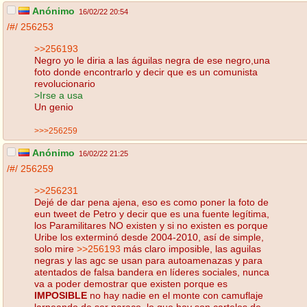
Anónimo
16/02/22 20:54
/#/
256253
>>256193
Negro yo le diria a las águilas negra de ese negro,una
foto donde encontrarlo y decir que es un comunista
revolucionario
>Irse a usa
Un genio
>>>256259
Anónimo
16/02/22 21:25
/#/
256259
>>256231
Dejé de dar pena ajena, eso es como poner la foto de
eun tweet de Petro y decir que es una fuente legítima,
los Paramilitares NO existen y si no existen es porque
Uribe los exterminó desde 2004-2010, así de simple,
solo mire
>>256193
más claro imposible, las aguilas
negras y las agc se usan para autoamenazas y para
atentados de falsa bandera en líderes sociales, nunca
va a poder demostrar que existen porque es
IMPOSIBLE
no hay nadie en el monte con camuflaje
larpeando de ser paraco, lo que hay son carteles de