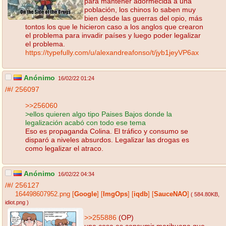
para mantener adormecida a una
población, los chinos lo saben muy
bien desde las guerras del opio, más
tontos los que le hicieron caso a los anglos que crearon
el problema para invadir países y luego poder legalizar
el problema.
https://typefully.com/u/alexandreafonso/t/jyb1jeyVP6ax
Anónimo
16/02/22 01:24
/#/
256097
>>256060
>ellos quieren algo tipo Paises Bajos donde la
legalización acabó con todo ese tema
Eso es propaganda Colina. El tráfico y consumo se
disparó a niveles absurdos. Legalizar las drogas es
como legalizar el atraco.
Anónimo
16/02/22 04:34
/#/
256127
164498607952.png
[
Google
]
[
ImgOps
]
[
iqdb
]
[
SauceNAO
]
( 584.80KB
,
idiot.png
)
>>255886
(OP)
una cosa es consumir marihuana que