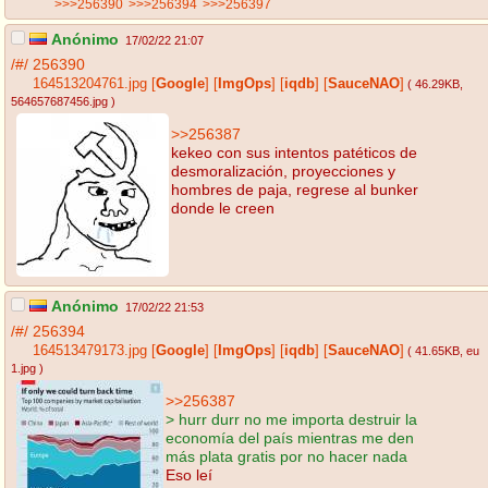
>>>256390
>>>256394
>>>256397
Anónimo
17/02/22 21:07
/#/
256390
164513204761.jpg
[
Google
]
[
ImgOps
]
[
iqdb
]
[
SauceNAO
]
( 46.29KB
,
564657687456.jpg
)
>>256387
kekeo con sus intentos patéticos de
desmoralización, proyecciones y
hombres de paja, regrese al bunker
donde le creen
Anónimo
17/02/22 21:53
/#/
256394
164513479173.jpg
[
Google
]
[
ImgOps
]
[
iqdb
]
[
SauceNAO
]
( 41.65KB
, eu
1.jpg
)
>>256387
> hurr durr no me importa destruir la
economía del país mientras me den
más plata gratis por no hacer nada
Eso leí