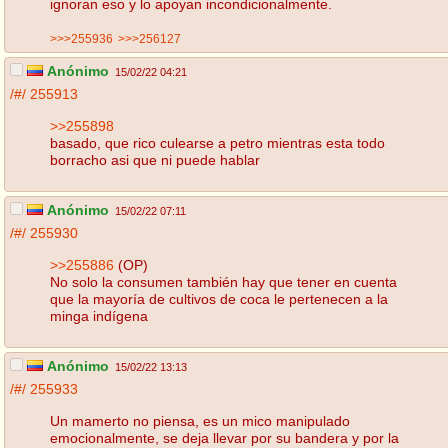
ignoran eso y lo apoyan incondicionalmente.
>>>255936
>>>256127
Anónimo
15/02/22 04:21
/#/
255913
>>255898
basado, que rico culearse a petro mientras esta todo
borracho asi que ni puede hablar
Anónimo
15/02/22 07:11
/#/
255930
>>255886
(OP)
No solo la consumen también hay que tener en cuenta
que la mayoría de cultivos de coca le pertenecen a la
minga indígena
Anónimo
15/02/22 13:13
/#/
255933
Un mamerto no piensa, es un mico manipulado
emocionalmente, se deja llevar por su bandera y por la