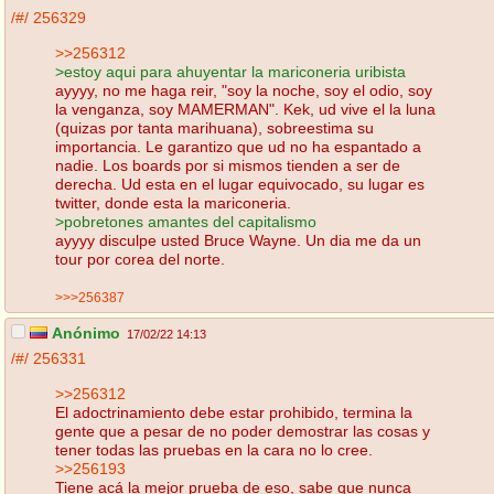
/#/
256329
>>256312
>estoy aqui para ahuyentar la mariconeria uribista
ayyyy, no me haga reir, "soy la noche, soy el odio, soy
la venganza, soy MAMERMAN". Kek, ud vive el la luna
(quizas por tanta marihuana), sobreestima su
importancia. Le garantizo que ud no ha espantado a
nadie. Los boards por si mismos tienden a ser de
derecha. Ud esta en el lugar equivocado, su lugar es
twitter, donde esta la mariconeria.
>pobretones amantes del capitalismo
ayyyy disculpe usted Bruce Wayne. Un dia me da un
tour por corea del norte.
>>>256387
Anónimo
17/02/22 14:13
/#/
256331
>>256312
El adoctrinamiento debe estar prohibido, termina la
gente que a pesar de no poder demostrar las cosas y
tener todas las pruebas en la cara no lo cree.
>>256193
Tiene acá la mejor prueba de eso, sabe que nunca