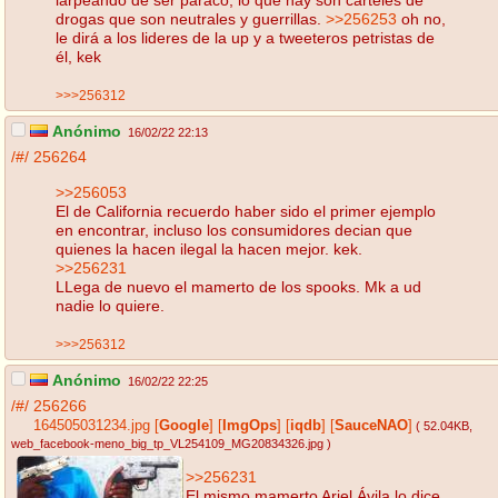
drogas que son neutrales y guerrillas.
>>256253
oh no,
le dirá a los lideres de la up y a tweeteros petristas de
él, kek
>>>256312
Anónimo
16/02/22 22:13
/#/
256264
>>256053
El de California recuerdo haber sido el primer ejemplo
en encontrar, incluso los consumidores decian que
quienes la hacen ilegal la hacen mejor. kek.
>>256231
LLega de nuevo el mamerto de los spooks. Mk a ud
nadie lo quiere.
>>>256312
Anónimo
16/02/22 22:25
/#/
256266
164505031234.jpg
[
Google
]
[
ImgOps
]
[
iqdb
]
[
SauceNAO
]
( 52.04KB
,
web_facebook-meno_big_tp_VL254109_MG20834326.jpg
)
>>256231
El mismo mamerto Ariel Ávila lo dice,