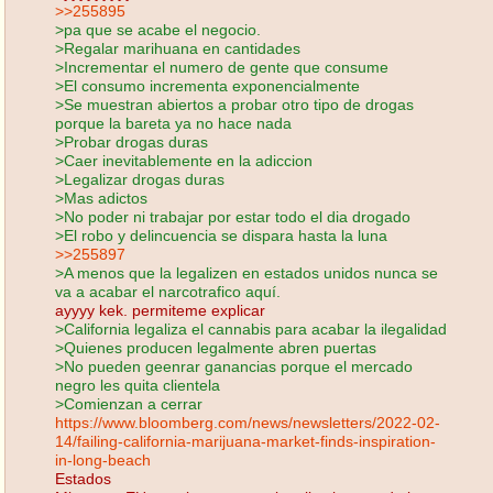
>>255895
>pa que se acabe el negocio.
>Regalar marihuana en cantidades
>Incrementar el numero de gente que consume
>El consumo incrementa exponencialmente
>Se muestran abiertos a probar otro tipo de drogas
porque la bareta ya no hace nada
>Probar drogas duras
>Caer inevitablemente en la adiccion
>Legalizar drogas duras
>Mas adictos
>No poder ni trabajar por estar todo el dia drogado
>El robo y delincuencia se dispara hasta la luna
>>255897
>A menos que la legalizen en estados unidos nunca se
va a acabar el narcotrafico aquí.
ayyyy kek. permiteme explicar
>California legaliza el cannabis para acabar la ilegalidad
>Quienes producen legalmente abren puertas
>No pueden geenrar ganancias porque el mercado
negro les quita clientela
>Comienzan a cerrar
https://www.bloomberg.com/news/newsletters/2022-02-
14/failing-california-marijuana-market-finds-inspiration-
in-long-beach
Estados