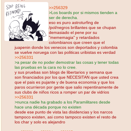
>>256329
>Los boards por si mismos tienden a
ser de derecha.
eso es puro astroturfing de
/pol/negros brillantes que se chupan
demasiado el pene por su
"mememagia" y retardados
colombianos que creen que el
juapenin donde los venecos son deportados y colombia
se vuelve noruega con las politicas uribistas es verdad
>>256331
>a pesar de no poder demostrar las cosas y tener todas
las pruebas en la cara no lo cree.
y sus pruebas son blogs de libertarios y semana que
son financiados por los que NECESITAN que usted crea
que el pais es pujante y de buena economia y que los
paros ocurrieron por gente que salio repentinamente de
sus clubs de niños ricos a romper un par de vidrios
>>256331
>nunca nadie ha grabado a los Paramilitares desde
hace una década porque no existen
desde ese punto de vista las disidencias y los narcos
tampoco existen, asi como tampoco existen el resto de
los char y solo es alejandro