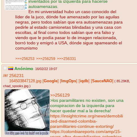
inventados por la izquierda para hacerse
autoamenazas.
En mi universidad hubo un caso conocido del
líder de la juco, dónde fue amenazado por las aguilas
negras, pero todos sabían que era autoamenazas para
pedirle al estado camionetas blindadas y una casa con
escoltas, al final como todos sabían que era falso y
viendo que le podía pasar lo de imagen relacionada,
borró todo y emigró a USA, dónde sigue spameando el
comunismo
>>>256253
>>>256259
>>>256331
Anónimo
16/02/22 19:07
/#/
256231
164503847128.jpg
[
Google
]
[
ImgOps
]
[
iqdb
]
[
SauceNAO
]
( 85.29KB
,
chad_spooks.jpg
)
>>256129
>los paramilitares no existen, son una
conspiracion de la izquierda para
hacer quedar mal a la derecha!
https://insightcrime.org/news/demobili
zed-disarmed-colombia-
paramilitaries-continue-extorting/
https://colombiareports.com/amp/15-
years-after-demobilization-colombias-