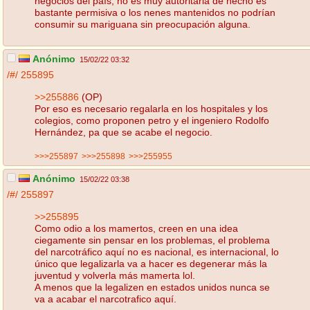
negocios del país, no es muy autoritaria de hecho es
bastante permisiva o los nenes mantenidos no podrían
consumir su mariguana sin preocupación alguna.
Anónimo
15/02/22 03:32
/#/
255895
>>255886
(OP)
Por eso es necesario regalarla en los hospitales y los
colegios, como proponen petro y el ingeniero Rodolfo
Hernández, pa que se acabe el negocio.
>>>255897
>>>255898
>>>255955
Anónimo
15/02/22 03:38
/#/
255897
>>255895
Como odio a los mamertos, creen en una idea
ciegamente sin pensar en los problemas, el problema
del narcotráfico aquí no es nacional, es internacional, lo
único que legalizarla va a hacer es degenerar más la
juventud y volverla más mamerta lol.
A menos que la legalizen en estados unidos nunca se
va a acabar el narcotrafico aquí.