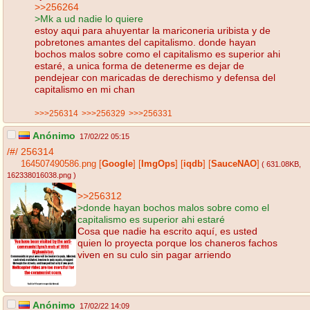
>>256264
>Mk a ud nadie lo quiere
estoy aqui para ahuyentar la mariconeria uribista y de
pobretones amantes del capitalismo. donde hayan
bochos malos sobre como el capitalismo es superior ahi
estaré, a unica forma de detenerme es dejar de
pendejear con maricadas de derechismo y defensa del
capitalismo en mi chan
>>>256314
>>>256329
>>>256331
Anónimo
17/02/22 05:15
/#/
256314
164507490586.png
[
Google
]
[
ImgOps
]
[
iqdb
]
[
SauceNAO
]
( 631.08KB
,
162338016038.png
)
>>256312
>donde hayan bochos malos sobre como el
capitalismo es superior ahi estaré
Cosa que nadie ha escrito aquí, es usted
quien lo proyecta porque los chaneros fachos
viven en su culo sin pagar arriendo
Anónimo
17/02/22 14:09