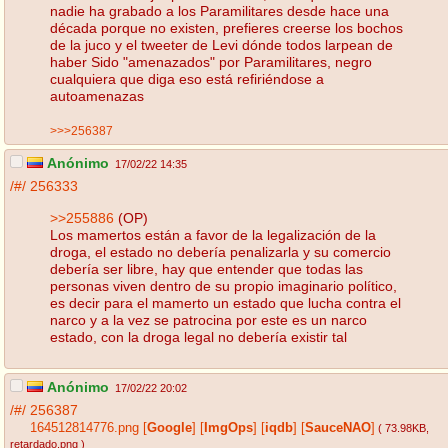
nadie ha grabado a los Paramilitares desde hace una
década porque no existen, prefieres creerse los bochos
de la juco y el tweeter de Levi dónde todos larpean de
haber Sido "amenazados" por Paramilitares, negro
cualquiera que diga eso está refiriéndose a
autoamenazas
>>>256387
Anónimo
17/02/22 14:35
/#/
256333
>>255886
(OP)
Los mamertos están a favor de la legalización de la
droga, el estado no debería penalizarla y su comercio
debería ser libre, hay que entender que todas las
personas viven dentro de su propio imaginario político,
es decir para el mamerto un estado que lucha contra el
narco y a la vez se patrocina por este es un narco
estado, con la droga legal no debería existir tal
Anónimo
17/02/22 20:02
/#/
256387
164512814776.png
[
Google
]
[
ImgOps
]
[
iqdb
]
[
SauceNAO
]
( 73.98KB
,
retardado.png
)