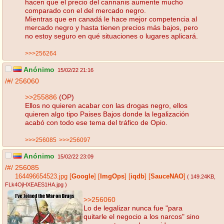
hacen que el precio del cannanis aumente mucho
comparado con el del mercado negro.
Mientras que en canadá le hace mejor competencia al
mercado negro y hasta tienen precios más bajos, pero
no estoy seguro en qué situaciones o lugares aplicará.
>>>256264
Anónimo
15/02/22 21:16
/#/
256060
>>255886
(OP)
Ellos no quieren acabar con las drogas negro, ellos
quieren algo tipo Paises Bajos donde la legalización
acabó con todo ese tema del tráfico de Opio.
>>>256085
>>>256097
Anónimo
15/02/22 23:09
/#/
256085
164496654523.jpg
[
Google
]
[
ImgOps
]
[
iqdb
]
[
SauceNAO
]
( 149.24KB
,
FLk4OjHXEAES1HA.jpg
)
>>256060
Lo de legalizar nunca fue "para
quitarle el negocio a los narcos" sino