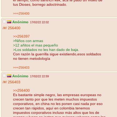
tus Dioses, borrego adoctrinado.
>>>256400
Anónimo
17/02/22 22:02
/#/
256400
>>256397
>Niños con armas
>12 añitos el mas pequeño
>Los soldados no les han dado de baja.
Con razón la guerrilla sigue existiendo,esos soldados
no tienen metodología
>>>256403
Anónimo
17/02/22 22:59
/#/
256403
>>256400
Es bastante simple negro, las empresas europeas no
crecen tanto por que les meten muchos impuestos
corporativos, en china no les ponen casi nada por eso
crecen tan rápidos, aquí en colombia tenemos
impuestos corporativos incluso más altos que los de
europa y luego se jactan que quieren volverse como los