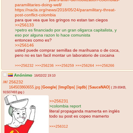
paramilitaries-doing-well/
https://nacla.org/news/2018/05/24/paramilitary-threat-
post-conflict-colombia
para que vea que los gringos no estan tan ciegos
>>256133
>petro es financiado por un gran oligarca capitalista, y
eso por alguna razon lo hace comunista
entonces como es?
>>256146
usted puede comprar semillas de marihuana o de coca,
pero no es tan facil montar un laboratorio de cocaina
>>>256232
>>>256236
>>>256259
>>>256264
>>>256266
Anónimo
16/02/22 19:10
/#/
256232
164503860655.jpg
[
Google
]
[
ImgOps
]
[
iqdb
]
[
SauceNAO
]
( 29.65KB
,
91507493.jpg
)
>>256231
>colombia report
literal propaganda mamerta en inglés
todo su post es copeo mamerto
>>>256312