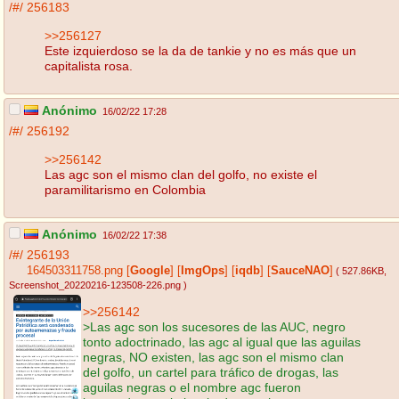
/#/
256183
>>256127
Este izquierdoso se la da de tankie y no es más que un
capitalista rosa.
Anónimo
16/02/22 17:28
/#/
256192
>>256142
Las agc son el mismo clan del golfo, no existe el
paramilitarismo en Colombia
Anónimo
16/02/22 17:38
/#/
256193
164503311758.png
[
Google
]
[
ImgOps
]
[
iqdb
]
[
SauceNAO
]
( 527.86KB
,
Screenshot_20220216-123508-226.png
)
>>256142
>Las agc son los sucesores de las AUC, negro
tonto adoctrinado, las agc al igual que las aguilas
negras, NO existen, las agc son el mismo clan
del golfo, un cartel para tráfico de drogas, las
aguilas negras o el nombre agc fueron