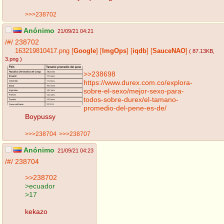
>>>238702
Anónimo
21/09/21 04:21
/#/
238702
163219810417.png
[
Google
]
[
ImgOps
]
[
iqdb
]
[
SauceNAO
]
( 87.13KB
,
3.png
)
>>238698
https://www.durex.com.co/explora-
sobre-el-sexo/mejor-sexo-para-
todos-sobre-durex/el-tamano-
promedio-del-pene-es-de/
Boypussy
>>>238704
>>>238707
Anónimo
21/09/21 04:23
/#/
238704
>>238702
>ecuador
>17
kekazo