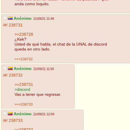
anda como loquito.
Anónimo
21/09/21 11:49
/#/
238731
>>238728
¿Kek?
Usted de qué habla, el chat de la UNAL de discord
queda en otro lado.
>>>238732
Anónimo
21/09/21 11:55
/#/
238732
>>238731
>discord
Vas a tener que regresar.
>>>238733
Anónimo
21/09/21 12:04
/#/
238733
>>238732