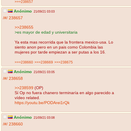
>>>238657
Anónimo
21/09/21 03:03
/#/
238657
>>238655
>es mayor de edad y universitaria
Ya esta mas recorrida que la frontera mexico-usa. Lo
siento anon pero en un pais como Colombia las
mujeres por tarde empiezan a ser putas a los 16.
>>>238660
>>>238669
>>>238675
Anónimo
21/09/21 03:05
/#/
238658
>>238599
(OP)
Sí Op no fuera chanero terminaría en algo parecido a
vídeo related.
https://youtu.be/PODArei1rQk
Anónimo
21/09/21 03:08
/#/
238660