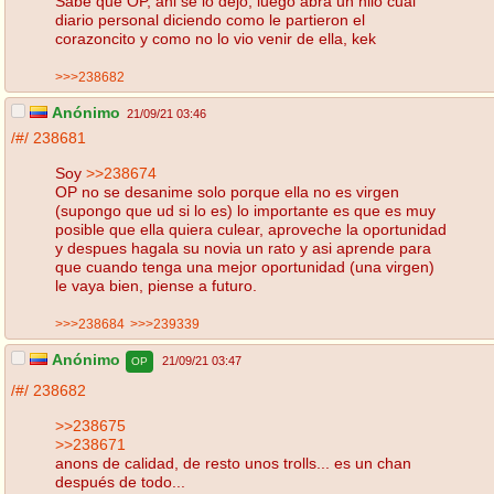
Sabe que OP, ahi se lo dejo, luego abra un hilo cual
diario personal diciendo como le partieron el
corazoncito y como no lo vio venir de ella, kek
>>>238682
Anónimo
21/09/21 03:46
/#/
238681
Soy
>>238674
OP no se desanime solo porque ella no es virgen
(supongo que ud si lo es) lo importante es que es muy
posible que ella quiera culear, aproveche la oportunidad
y despues hagala su novia un rato y asi aprende para
que cuando tenga una mejor oportunidad (una virgen)
le vaya bien, piense a futuro.
>>>238684
>>>239339
Anónimo
21/09/21 03:47
OP
/#/
238682
>>238675
>>238671
anons de calidad, de resto unos trolls... es un chan
después de todo...