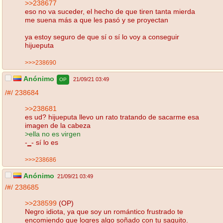
>>238677
eso no va suceder, el hecho de que tiren tanta mierda
me suena más a que les pasó y se proyectan
ya estoy seguro de que sí o sí lo voy a conseguir
hijueputa
>>>238690
Anónimo
21/09/21 03:49
OP
/#/
238684
>>238681
es ud? hijueputa llevo un rato tratando de sacarme esa
imagen de la cabeza
>ella no es virgen
-
_
- sí lo es
>>>238686
Anónimo
21/09/21 03:49
/#/
238685
>>238599
(OP)
Negro idiota, ya que soy un romántico frustrado te
encomiendo que logres algo soñado con tu saquito.