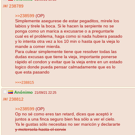
/#/
238789
>>238599
(OP)
Simplemente asegurese de estar pegaditos, mirele los
labios y tirele la boca. Si le hacen la serpiente no se
ponga como un marica a excusarse o a preguntarle
cual es el problema, haga como si nada hubiera pasado
y lo intenta otra vez a los 10 min o hasta que la vieja lo
mande a comer mierda.
Para culear simplemente tiene que resolver todas las
dudas excusas que tiene la vieja, importante ponerse
rápido el condon y evitar que la vieja entre en un estado
logico donde pueda pensar calmadamente que es lo
que esta pasando
>>>238815
Anónimo
21/09/21 22:25
/#/
238812
>>238599
(OP)
Op no sé como eres tan retard, dices que aceptó ir
juntos a una finca seguro bien fea sólo a ver el cielo.
Ya le gustas sólo necesitas no ser maricón y declararte
y metersela hasta el cervix