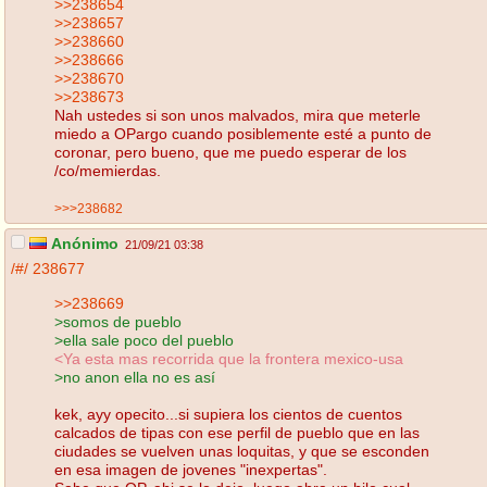
>>238654
>>238657
>>238660
>>238666
>>238670
>>238673
Nah ustedes si son unos malvados, mira que meterle
miedo a OPargo cuando posiblemente esté a punto de
coronar, pero bueno, que me puedo esperar de los
/co/memierdas.
>>>238682
Anónimo
21/09/21 03:38
/#/
238677
>>238669
>somos de pueblo
>ella sale poco del pueblo
<Ya esta mas recorrida que la frontera mexico-usa
>no anon ella no es así
kek, ayy opecito...si supiera los cientos de cuentos
calcados de tipas con ese perfil de pueblo que en las
ciudades se vuelven unas loquitas, y que se esconden
en esa imagen de jovenes "inexpertas".