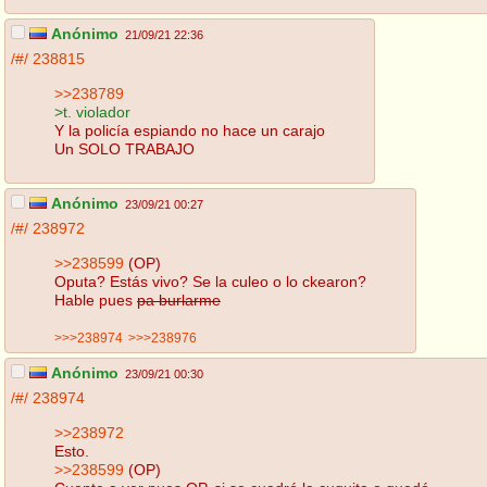
Anónimo
21/09/21 22:36
/#/
238815
>>238789
>t. violador
Y la policía espiando no hace un carajo
Un SOLO TRABAJO
Anónimo
23/09/21 00:27
/#/
238972
>>238599
(OP)
Oputa? Estás vivo? Se la culeo o lo ckearon?
Hable pues
pa burlarme
>>>238974
>>>238976
Anónimo
23/09/21 00:30
/#/
238974
>>238972
Esto.
>>238599
(OP)