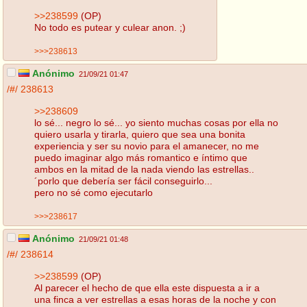
>>238599
(OP)
No todo es putear y culear anon. ;)
>>>238613
Anónimo
21/09/21 01:47
/#/
238613
>>238609
lo sé... negro lo sé... yo siento muchas cosas por ella no
quiero usarla y tirarla, quiero que sea una bonita
experiencia y ser su novio para el amanecer, no me
puedo imaginar algo más romantico e íntimo que
ambos en la mitad de la nada viendo las estrellas..
´porlo que debería ser fácil conseguirlo...
pero no sé como ejecutarlo
>>>238617
Anónimo
21/09/21 01:48
/#/
238614
>>238599
(OP)
Al parecer el hecho de que ella este dispuesta a ir a
una finca a ver estrellas a esas horas de la noche y con