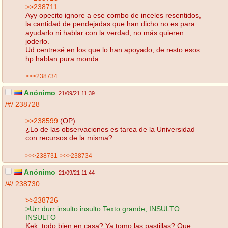
>>238711
Ayy opecito ignore a ese combo de inceles resentidos,
la cantidad de pendejadas que han dicho no es para
ayudarlo ni hablar con la verdad, no más quieren
joderlo.
Ud centresé en los que lo han apoyado, de resto esos
hp hablan pura monda
>>>238734
Anónimo
21/09/21 11:39
/#/
238728
>>238599
(OP)
¿Lo de las observaciones es tarea de la Universidad
con recursos de la misma?
>>>238731
>>>238734
Anónimo
21/09/21 11:44
/#/
238730
>>238726
>Urr durr insulto insulto Texto grande, INSULTO
INSULTO
Kek, todo bien en casa? Ya tomo las pastillas? Que