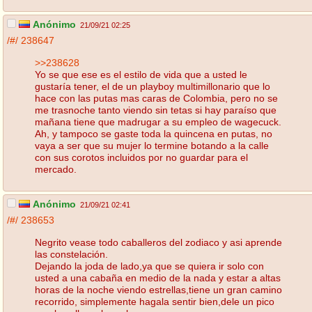
Anónimo
21/09/21 02:25
/#/
238647
>>238628
Yo se que ese es el estilo de vida que a usted le
gustaría tener, el de un playboy multimillonario que lo
hace con las putas mas caras de Colombia, pero no se
me trasnoche tanto viendo sin tetas si hay paraíso que
mañana tiene que madrugar a su empleo de wagecuck.
Ah, y tampoco se gaste toda la quincena en putas, no
vaya a ser que su mujer lo termine botando a la calle
con sus corotos incluidos por no guardar para el
mercado.
Anónimo
21/09/21 02:41
/#/
238653
Negrito vease todo caballeros del zodiaco y asi aprende
las constelación.
Dejando la joda de lado,ya que se quiera ir solo con
usted a una cabaña en medio de la nada y estar a altas
horas de la noche viendo estrellas,tiene un gran camino
recorrido, simplemente hagala sentir bien,dele un pico