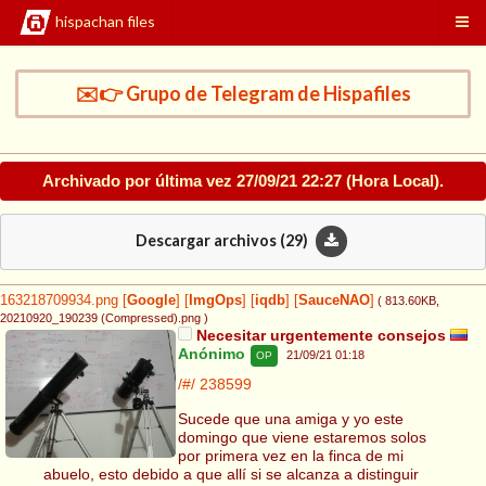
hispachan files
✉️👉 Grupo de Telegram de Hispafiles
Archivado por última vez
27/09/21 22:27
(Hora Local).
Descargar archivos (
29
)
163218709934.png
[
Google
]
[
ImgOps
]
[
iqdb
]
[
SauceNAO
]
( 813.60KB
,
20210920_190239 (Compressed).png
)
Necesitar urgentemente consejos
Anónimo
21/09/21 01:18
OP
/#/
238599
Sucede que una amiga y yo este
domingo que viene estaremos solos
por primera vez en la finca de mi
abuelo, esto debido a que allí si se alcanza a distinguir