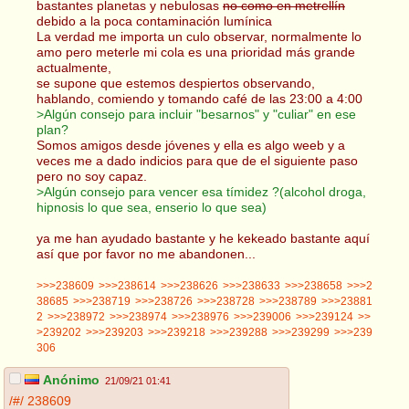
bastantes planetas y nebulosas
no como en metrellín
debido a la poca contaminación lumínica
La verdad me importa un culo observar, normalmente lo
amo pero meterle mi cola es una prioridad más grande
actualmente,
se supone que estemos despiertos observando,
hablando, comiendo y tomando café de las 23:00 a 4:00
>Algún consejo para incluir "besarnos" y "culiar" en ese
plan?
Somos amigos desde jóvenes y ella es algo weeb y a
veces me a dado indicios para que de el siguiente paso
pero no soy capaz.
>Algún consejo para vencer esa tímidez ?(alcohol droga,
hipnosis lo que sea, enserio lo que sea)
ya me han ayudado bastante y he kekeado bastante aquí
así que por favor no me abandonen...
>>>238609
>>>238614
>>>238626
>>>238633
>>>238658
>>>2
38685
>>>238719
>>>238726
>>>238728
>>>238789
>>>23881
2
>>>238972
>>>238974
>>>238976
>>>239006
>>>239124
>>
>239202
>>>239203
>>>239218
>>>239288
>>>239299
>>>239
306
Anónimo
21/09/21 01:41
/#/
238609