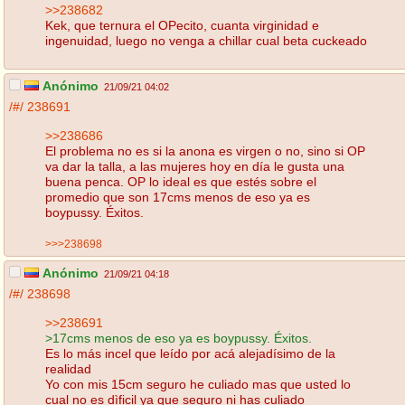
>>238682
Kek, que ternura el OPecito, cuanta virginidad e
ingenuidad, luego no venga a chillar cual beta cuckeado
Anónimo
21/09/21 04:02
/#/
238691
>>238686
El problema no es si la anona es virgen o no, sino si OP
va dar la talla, a las mujeres hoy en día le gusta una
buena penca. OP lo ideal es que estés sobre el
promedio que son 17cms menos de eso ya es
boypussy. Éxitos.
>>>238698
Anónimo
21/09/21 04:18
/#/
238698
>>238691
>17cms menos de eso ya es boypussy. Éxitos.
Es lo más incel que leído por acá alejadísimo de la
realidad
Yo con mis 15cm seguro he culiado mas que usted lo
cual no es dìficil ya que seguro ni has culiado