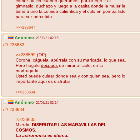
comer putica cuando queramos, para luego ir al
gimnasio, duchazo y luego a la casita donde la mujer le
tiene a uno la comida calientica y el culo en pompa listo
para ser percutido.
>>>238647
Anónimo
21/09/21 02:13
/#/
238633
>>238599
(OP)
Corone, cáguela, abúrrala con su maricada, lo que sea.
Pero hágalo
después
de mirar al cielo, en la
madrugada.
Usted puede culear donde sea y con quien sea, pero lo
importante aquí es disfrutar
>>>238634
Anónimo
21/09/21 02:14
/#/
238634
>>238633
Mierda.
DISFRUTAR LAS MARAVILLAS DEL
COSMOS
.
La astronomía es eterna.