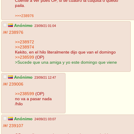
Cuente a ver pues OP, si se cuadró la cuquita o quedó
paila.
>>>238976
Anónimo
23/09/21 01:04
/#/
238976
>>238972
>>238974
Kekito, en el hilo literalmente dijo que van el domingo
>>238599
(OP)
>Sucede que una amiga y yo este domingo que viene
Anónimo
23/09/21 12:47
/#/
239006
>>238599
(OP)
no va a pasar nada
/hilo
Anónimo
24/09/21 03:07
/#/
239107