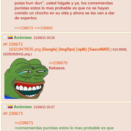
putas hurr durr", usted hágale y ya, los comemierdas
puristas estos lo mas probable es que no se hayan
comido un chocho en su vida y ahora se las van a dar
de expertos.
>>>238673
>>>238682
Anónimo
21/09/21 03:26
/#/
238672
163219479535.png
[
Google
]
[
ImgOps
]
[
iqdb
]
[
SauceNAO
]
( 610.95KB
,
162053926411.png
)
>>238670
Kekasos.
Anónimo
21/09/21 03:27
/#/
238673
>>238671
>comemierdas puristas estos lo mas probable es que