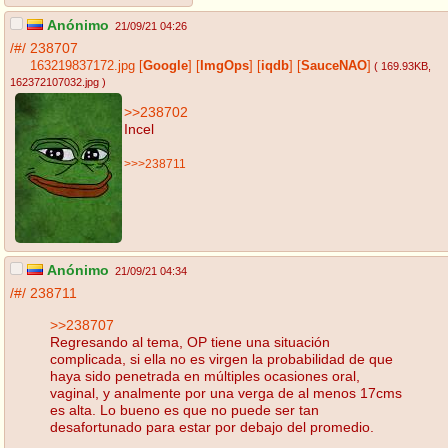
Anónimo
21/09/21 04:26
/#/
238707
163219837172.jpg
[
Google
]
[
ImgOps
]
[
iqdb
]
[
SauceNAO
]
( 169.93KB
,
162372107032.jpg
)
>>238702
Incel
>>>238711
Anónimo
21/09/21 04:34
/#/
238711
>>238707
Regresando al tema, OP tiene una situación
complicada, si ella no es virgen la probabilidad de que
haya sido penetrada en múltiples ocasiones oral,
vaginal, y analmente por una verga de al menos 17cms
es alta. Lo bueno es que no puede ser tan
desafortunado para estar por debajo del promedio.