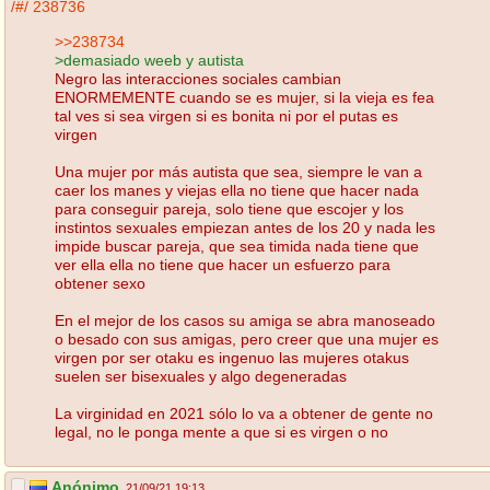
/#/
238736
>>238734
>demasiado weeb y autista
Negro las interacciones sociales cambian
ENORMEMENTE cuando se es mujer, si la vieja es fea
tal ves si sea virgen si es bonita ni por el putas es
virgen
Una mujer por más autista que sea, siempre le van a
caer los manes y viejas ella no tiene que hacer nada
para conseguir pareja, solo tiene que escojer y los
instintos sexuales empiezan antes de los 20 y nada les
impide buscar pareja, que sea timida nada tiene que
ver ella ella no tiene que hacer un esfuerzo para
obtener sexo
En el mejor de los casos su amiga se abra manoseado
o besado con sus amigas, pero creer que una mujer es
virgen por ser otaku es ingenuo las mujeres otakus
suelen ser bisexuales y algo degeneradas
La virginidad en 2021 sólo lo va a obtener de gente no
legal, no le ponga mente a que si es virgen o no
Anónimo
21/09/21 19:13