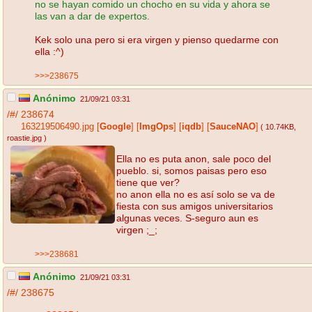
no se hayan comido un chocho en su vida y ahora se
las van a dar de expertos.
Kek solo una pero si era virgen y pienso quedarme con
ella :^)
>>>238675
Anónimo
21/09/21 03:31
/#/
238674
163219506490.jpg
[
Google
]
[
ImgOps
]
[
iqdb
]
[
SauceNAO
]
( 10.74KB
,
roastie.jpg
)
Ella no es puta anon, sale poco del
pueblo. si, somos paisas pero eso
tiene que ver?
no anon ella no es así solo se va de
fiesta con sus amigos universitarios
algunas veces. S-seguro aun es
virgen ;_;
>>>238681
Anónimo
21/09/21 03:31
/#/
238675