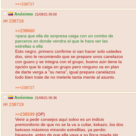
>>>238727
Anónimo
21/09/21 05:00
/#/
238718
>>238660
>para que ella de sorpresa caiga con un combo de
parceros en donde vendra el que le hara ver las
estrellas a ella
Esto negro, primero confirme si van hacer solo ustedes
dos, sino le recomiendo que se prepare unos canelazos
con guaro y se integra con el grupo, bueno aún tiene la
opción que le caiga en grupo pero ninguno va en plan
de darte verga a "su nena", igual prepare canelazos
todo bien trate de no meterle tanta mente al asunto.
>>>238727
Anónimo
21/09/21 05:36
/#/
238719
>>238599
(OP)
Venir a pedir consejos aquí soloo es un indicio
premonitorio de que no se la va a culiar, kekazo, los dos
betosos máximos mirando estrellitas, ya perdio
hijueputa, antes de que ella vaya a su finca miada sin