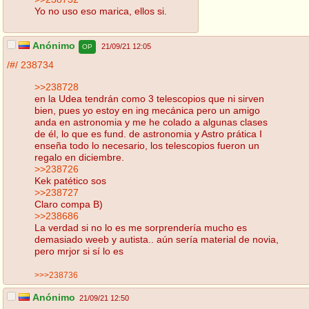
Yo no uso eso marica, ellos si.
Anónimo
21/09/21 12:05
OP
/#/
238734
>>238728
en la Udea tendrán como 3 telescopios que ni sirven
bien, pues yo estoy en ing mecánica pero un amigo
anda en astronomia y me he colado a algunas clases
de él, lo que es fund. de astronomia y Astro prática I
enseña todo lo necesario, los telescopios fueron un
regalo en diciembre.
>>238726
Kek patético sos
>>238727
Claro compa B)
>>238686
La verdad si no lo es me sorprendería mucho es
demasiado weeb y autista.. aún sería material de novia,
pero mrjor si sí lo es
>>>238736
Anónimo
21/09/21 12:50