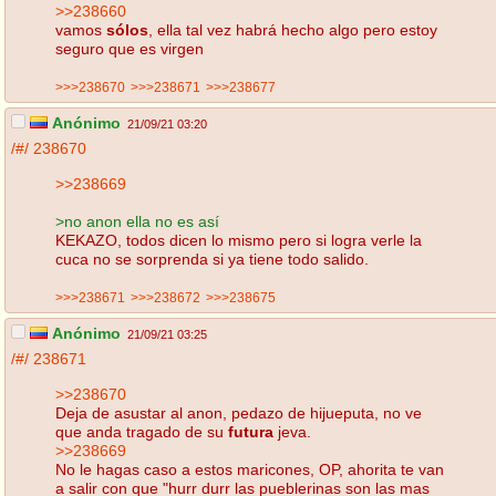
>>238660
vamos
sólos
, ella tal vez habrá hecho algo pero estoy
seguro que es virgen
>>>238670
>>>238671
>>>238677
Anónimo
21/09/21 03:20
/#/
238670
>>238669
>no anon ella no es así
KEKAZO, todos dicen lo mismo pero si logra verle la
cuca no se sorprenda si ya tiene todo salido.
>>>238671
>>>238672
>>>238675
Anónimo
21/09/21 03:25
/#/
238671
>>238670
Deja de asustar al anon, pedazo de hijueputa, no ve
que anda tragado de su
futura
jeva.
>>238669
No le hagas caso a estos maricones, OP, ahorita te van
a salir con que "hurr durr las pueblerinas son las mas