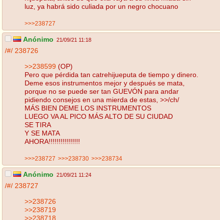
luz, ya habrá sido culiada por un negro chocuano
>>>238727
Anónimo
21/09/21 11:18
/#/
238726
>>238599
(OP)
Pero que pérdida tan catrehijueputa de tiempo y dinero.
Deme esos instrumentos mejor y después se mata,
porque no se puede ser tan GUEVÓN para andar
pidiendo consejos en una mierda de estas, >>/ch/
MÁS BIEN DEME LOS INSTRUMENTOS
LUEGO VA AL PICO MÁS ALTO DE SU CIUDAD
SE TIRA
Y SE MATA
AHORA!!!!!!!!!!!!!!!!
>>>238727
>>>238730
>>>238734
Anónimo
21/09/21 11:24
/#/
238727
>>238726
>>238719
>>238718