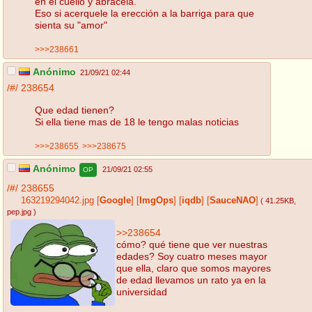
en el cuello y abracela.
Eso si acerquele la erección a la barriga para que
sienta su "amor"
>>>238661
Anónimo
21/09/21 02:44
/#/
238654
Que edad tienen?
Si ella tiene mas de 18 le tengo malas noticias
>>>238655
>>>238675
Anónimo
21/09/21 02:55
OP
/#/
238655
163219294042.jpg
[
Google
]
[
ImgOps
]
[
iqdb
]
[
SauceNAO
]
( 41.25KB
,
pep.jpg
)
>>238654
cómo? qué tiene que ver nuestras
edades? Soy cuatro meses mayor
que ella, claro que somos mayores
de edad llevamos un rato ya en la
universidad