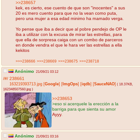
>>238657
kek, es cierto, ese cuento de que son "inocentes" a sus
20 es mero cuento para que no la vean como puta,
pero una mujer a esa edad minimo ha mamado verga.
Yo pense que iba a decir que al pobre pendejo de OP le
iba a utilizar con la excusa de mirar las estrellas, para
que ella de sorpresa caiga con un combo de parceros
en donde vendra el que le hara ver las estrellas a ella
kekitos
>>>238666
>>>238669
>>>238675
>>>238718
Anónimo
21/09/21 03:12
/#/
238661
163219393713.jpg
[
Google
]
[
ImgOps
]
[
iqdb
]
[
SauceNAO
]
( 18.37KB
,
162348507560.jpg
)
>>238653
>eso si acerquele la erección a la
barriga para que sienta su amor
Ayyy.
Anónimo
21/09/21 03:16