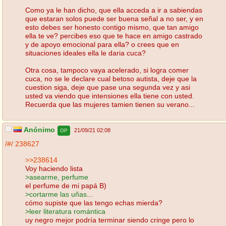
Como ya le han dicho, que ella acceda a ir a sabiendas
que estaran solos puede ser buena señal a no ser, y en
esto debes ser honesto contigo mismo, que tan amigo
ella te ve? percibes eso que te hace en amigo castrado
y de apoyo emocional para ella? o crees que en
situaciones ideales ella le daria cuca?
Otra cosa, tampoco vaya acelerado, si logra comer
cuca, no se le declare cual betoso autista, deje que la
cuestion siga, deje que pase una segunda vez y asi
usted va viendo que intensiones ella tiene con usted.
Recuerda que las mujeres tamien tienen su verano...
Anónimo
21/09/21 02:08
OP
/#/
238627
>>238614
Voy haciendo lista
>asearme, perfume
el perfume de mi papá B)
>cortarme las uñas...
cómo supiste que las tengo echas mierda?
>leer literatura romántica
uy negro mejor podría terminar siendo cringe pero lo