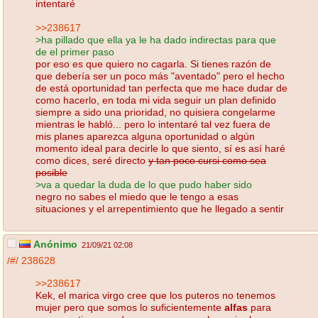
intentaré
>>238617
>ha pillado que ella ya le ha dado indirectas para que
de el primer paso
por eso es que quiero no cagarla. Si tienes razón de
que debería ser un poco más "aventado" pero el hecho
de está oportunidad tan perfecta que me hace dudar de
como hacerlo, en toda mi vida seguir un plan definido
siempre a sido una prioridad, no quisiera congelarme
mientras le habló... pero lo intentaré tal vez fuera de
mis planes aparezca alguna oportunidad o algún
momento ideal para decirle lo que siento, sí es así haré
como dices, seré directo
y tan poco cursi como sea
posible
>va a quedar la duda de lo que pudo haber sido
negro no sabes el miedo que le tengo a esas
situaciones y el arrepentimiento que he llegado a sentir
Anónimo
21/09/21 02:08
/#/
238628
>>238617
Kek, el marica virgo cree que los puteros no tenemos
mujer pero que somos lo suficientemente
alfas
para