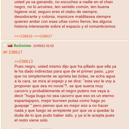
usted ya va ganando, no escuches a nadie en el chan
negro, no lo arruines, ten sentido común, ten buena
higiene oral, seguro eres el otaku de siempre,
desodorante y colonia, manicure malditasea siempre
quieren andar con esas uñas como ñeros; lea alguna
historia interesante sobre el espacio y el romanticismos
>>>238619
>>>238627
Anónimo
21/09/21 01:52
/#/
238617
>>238613
Pues negro, usted mismo dijo que ha pillado que ella ya
le ha dado indirectas para que de el primer paso, ¿por
que no simplemente se aprieta las bolas, se echa agua
a la cara, se mira al espejo y se dice: "esta vez le voy a
proponer que sea mi novia"?, se que suena muy
cacorro y probablemente el negro putero me vaya a
decir "huga buga no sea cacorro que eso es un eterno
espantajopos, mejor burreen putas como hago yo
guepaje´" pero pienso que es mejor eso a no hacer
nada y que luego se arrepiente por que va a quedar la
duda de lo que pudo haber sido, y ya si le acepta pues
el resto viene solo.