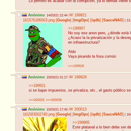
Lo primero es acabar con la corrupción, ya lo demas viene s
>>
Anónimo
/#/
199921
14/03/21 22:44
161576186563.png
[
Google
]
[
ImgOps
]
[
iqdb
]
[
SauceNAO
]
( 13
>>199907
No soy ese anon pero, ¿dónde está l
¿Acaso la la privatización y la desreg
en infraestructura?
Aldo
Vaya pisando la fosa común
>>>199928
>>
Anónimo
/#/
199928
15/03/21 01:17
>>199921
si se bajan impuestos, se privatiza, etc., el gasto público 
>>>200025
>>>200036
>>
Anónimo
/#/
200013
15/03/21 17:40
161583002740.png
[
Google
]
[
ImgOps
]
[
iqdb
]
[
SauceNAO
]
( 16
>>199885
Este platanal a lo bien debe ser d