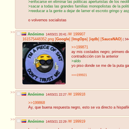
>enfocarse en eliminar las politicas aperturistas de los neo
>sacar a todas las grandes familias monopolistas de la polit
>reeducar a la gente a dejar de lamer el escroto gringo y asp
o volvernos socialistas
>>
Anónimo
/#/
199907
14/03/21 20:41
161575448352.png
[
Google
]
[
ImgOps
]
[
iqdb
]
[
SauceNAO
]
( 34
>>199871
ay mis costados negro; primero d
contradicción con la anterior
>aldo
yo piso donde se me de la puta g
>>>199921
>>
Anónimo
/#/
199918
14/03/21 22:27
>>199868
Ay, que buena respuesta negro, esto se va directo a hispafil
>>
Anónimo
/#/
199919
14/03/21 22:29