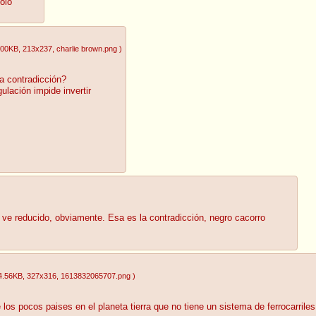
olo
.00KB
, 213x237
, charlie brown.png
)
a contradicción?
ulación impide invertir
se ve reducido, obviamente. Esa es la contradicción, negro cacorro
4.56KB
, 327x316
, 1613832065707.png
)
e los pocos paises en el planeta tierra que no tiene un sistema de ferrocarri