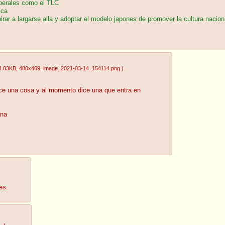
liberales como el TLC
ica
irar a largarse alla y adoptar el modelo japones de promover la cultura nacion
4.83KB
, 480x469
, image_2021-03-14_154114.png
)
ice una cosa y al momento dice una que entra en
ana
es.