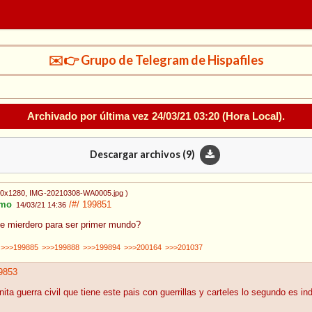
✉️👉 Grupo de Telegram de Hispafiles
Archivado por última vez
24/03/21 03:20
(Hora Local).
Descargar archivos (
9
)
20x1280
, IMG-20210308-WA0005.jpg
)
mo
/#/
199851
14/03/21 14:36
e mierdero para ser primer mundo?
>>>199885
>>>199888
>>>199894
>>>200164
>>>201037
9853
nita guerra civil que tiene este pais con guerrillas y carteles lo segundo es ind