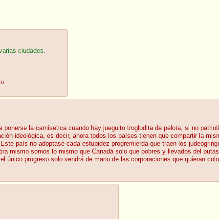
 varias ciudades.
mo
e ponerse la camisetica cuando hay jueguito troglodita de pelota, si no patrio
ón ideológica, es decir, ahora todos los países tienen que compartir la misma
 Este país no adoptase cada estupidez progremierda que traen los judeogringo
hora mismo somos lo mismo que Canadá solo que pobres y llevados del putas; 
el único progreso solo vendrá de mano de las corporaciones que quieran colon