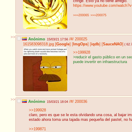
cringe. Esto ya no tiene arreglo.
https://www.youtube.com/watch
>>>200065
>>>200075
>>
Anónimo
/#/
200025
15/03/21 17:56
161583098318.jpg
[
Google
]
[
ImgOps
]
[
iqdb
]
[
SauceNAO
]
( 62.
>>199928
>reducir el gasto público en un se
puede invertir en infraestructura
>>
Anónimo
/#/
200036
15/03/21 18:04
>>199928
claro, pero es que se le esta olvidando una cosa, al bajar
estado ahora toma una tajada mas pequeña del pastel, no ha
>>199871