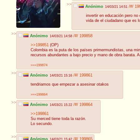
>>
Anónimo
/#/
19
14/03/21 14:51
invertir en educación pero no e
vida de el ciudadano que es l
>>
Anónimo
/#/
199858
14/03/21 14:58
>>199851
(OP)
Colombia es la puta de los países primermundistas, una min
recursos abundantes a bajo precio y mano de obra barata. Ac
>>>199874
>>
Anónimo
/#/
199861
14/03/21 15:16
tendriamos que empezar a asesinar otakos
>>>199864
>>
Anónimo
/#/
199864
14/03/21 15:22
>>199861
Su merced tiene toda la razón.
Lo secundo.
>>
Anónimo
/#/
199865
14/03/21 15:42