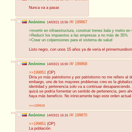
Nunca va a pasar.
>>
Anónimo
/#/
199867
14/03/21 15:56
>invertir en infraestructura, construir trenes bala y metro en
>Reducir los impuestos a las empresas a no más de 35%
>Crear un colpensiones para el sistema de salud
Listo negro, con unos 15 años ya de vería el primermundis
>>
Anónimo
/#/
199868
14/03/21 16:00
>>199851
(OP)
Diría yo más patriotismo y por patriotismo no me refiero al d
embargo, uno de los mayores problemas creo es la globalizaci
identidad y pertenencia solo va a continuar desapareciendo.
quizá se podría fomentar un sentido de pertenencia, pero a
haya más beneficio. No irónicamente bajo este orden actual 
>>>199918
>>
Anónimo
/#/
199870
14/03/21 16:16
>>199851
(OP)
La población.