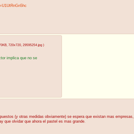
?v=U1UtRnGn5hc
70KB
, 720x720
, 29595254.jpg
)
ctor implica que no se
 impuestos (y otras medidas obviamente) se espera que existan mas empresas,
y que olvidar que ahora el pastel es mas grande.