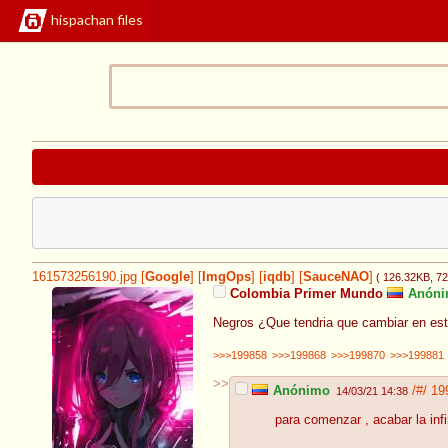
hispachan files
161573256190.jpg
[
Google
]
[
ImgOps
]
[
iqdb
]
[
SauceNAO
]
( 126.32KB
, 7
Colombia Primer Mundo
Anóni
Negros ¿Que tendria que cambiar en est
>>>199858
>>>199868
>>>199870
>>>199881
>>
Anónimo
/#/
19
14/03/21 14:38
para comenzar , acabar la infi