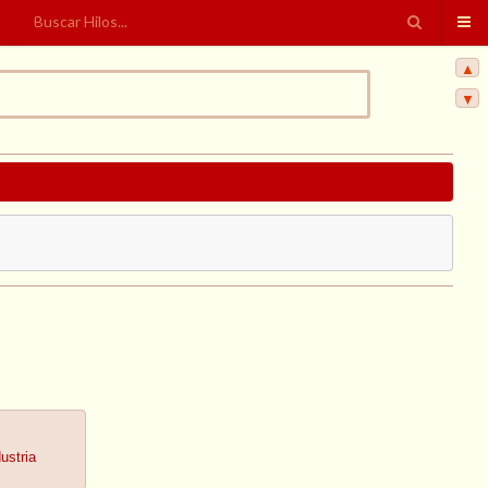
▲
▼
ustria