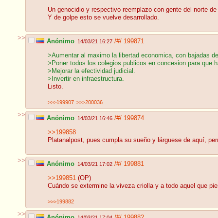
Un genocidio y respectivo reemplazo con gente del norte de
Y de golpe esto se vuelve desarrollado.
>>
Anónimo
/#/
199871
14/03/21 16:27
>Aumentar al maximo la libertad economica, con bajadas de
>Poner todos los colegios publicos en concesion para que 
>Mejorar la efectividad judicial.
>Invertir en infraestructura.
Listo.
>>>199907
>>>200036
>>
Anónimo
/#/
199874
14/03/21 16:46
>>199858
Platanalpost, pues cumpla su sueño y lárguese de aquí, per
>>
Anónimo
/#/
199881
14/03/21 17:02
>>199851
(OP)
Cuándo se extermine la viveza criolla y a todo aquel que p
>>>199882
>>
Anónimo
/#/
199882
14/03/21 17:04