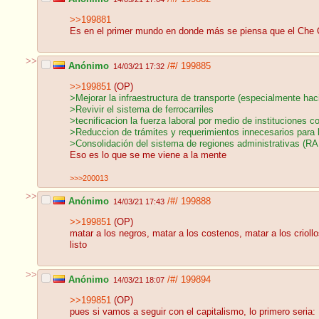
>>199881
Es en el primer mundo en donde más se piensa que el Che G
>>
Anónimo
/#/
199885
14/03/21 17:32
>>199851
(OP)
>Mejorar la infraestructura de transporte (especialmente hacia
>Revivir el sistema de ferrocarriles
>tecnificacion la fuerza laboral por medio de instituciones
>Reduccion de trámites y requerimientos innecesarios para
>Consolidación del sistema de regiones administrativas (R
Eso es lo que se me viene a la mente
>>>200013
>>
Anónimo
/#/
199888
14/03/21 17:43
>>199851
(OP)
matar a los negros, matar a los costenos, matar a los criollo
listo
>>
Anónimo
/#/
199894
14/03/21 18:07
>>199851
(OP)
pues si vamos a seguir con el capitalismo, lo primero seria: