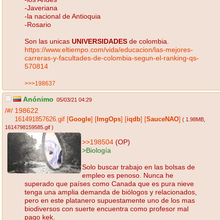
-Javeriana
-la nacional de Antioquia
-Rosario
Son las unicas
UNIVERSIDADES
de colombia.
https://www.eltiempo.com/vida/educacion/las-mejores-
carreras-y-facultades-de-colombia-segun-el-ranking-qs-
570814
>>>198637
Anónimo
05/03/21 04:29
/#/
198622
161491857626.gif
[
Google
]
[
ImgOps
]
[
iqdb
]
[
SauceNAO
]
( 1.98MB
,
1614798159585.gif
)
>>198504
(OP)
>Biología
Solo buscar trabajo en las bolsas de
empleo es penoso. Nunca he
superado que países como Canada que es pura nieve
tenga una amplia demanda de biólogos y relacionados,
pero en este platanero supuestamente uno de los mas
biodiversos con suerte encuentra como profesor mal
pago kek.