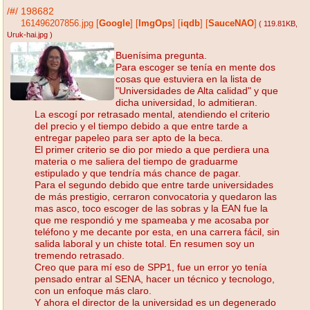
/#/
198682
161496207856.jpg
[
Google
]
[
ImgOps
]
[
iqdb
]
[
SauceNAO
]
( 119.81KB
,
Uruk-hai.jpg
)
Buenísima pregunta.
Para escoger se tenía en mente dos
cosas que estuviera en la lista de
"Universidades de Alta calidad" y que
dicha universidad, lo admitieran.
La escogí por retrasado mental, atendiendo el criterio
del precio y el tiempo debido a que entre tarde a
entregar papeleo para ser apto de la beca.
El primer criterio se dio por miedo a que perdiera una
materia o me saliera del tiempo de graduarme
estipulado y que tendría más chance de pagar.
Para el segundo debido que entre tarde universidades
de más prestigio, cerraron convocatoria y quedaron las
mas asco, toco escoger de las sobras y la EAN fue la
que me respondió y me spameaba y me acosaba por
teléfono y me decante por esta, en una carrera fácil, sin
salida laboral y un chiste total. En resumen soy un
tremendo retrasado.
Creo que para mí eso de SPP1, fue un error yo tenía
pensado entrar al SENA, hacer un técnico y tecnologo,
con un enfoque más claro.
Y ahora el director de la universidad es un degenerado