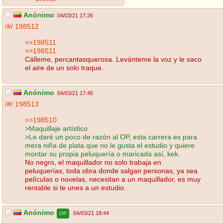
Anónimo
04/03/21 17:26
/#/
198512
>>198511
>>198511
Cálleme, percantasquerosa. Levánteme la voz y le saco
el aire de un solo traque.
Anónimo
04/03/21 17:45
/#/
198513
>>198510
>Maquillaje artístico
>Le daré un poco de razón al OP, esta carrera es para
mera niña de plata que no le gusta el estudio y quiere
montar su propia peluquería o maricada así, kek.
No negro, el maquillador no solo trabaja en
peluquerías, toda obra donde salgan personas, ya sea
películas o novelas, necesitan a un maquillador, es muy
rentable si te unes a un estudio.
Anónimo
04/03/21 18:44
OP