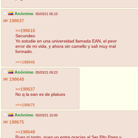
Anónimo
05/03/21 06:10
/#/
198637
>>198616
Secundeo
Yo estudie en una universidad llamada EAN, el peor
error de mi vida, y ahora sin camello y salì muy mal
formado.
>>>198648
Anónimo
05/03/21 09:23
/#/
198648
>>198637
No q la ean es de platuos
>>>198675
Anónimo
05/03/21 16:00
/#/
198675
>>198648
Pues ni tanto, pues yo entre gracias al Ser Pilo Paga y