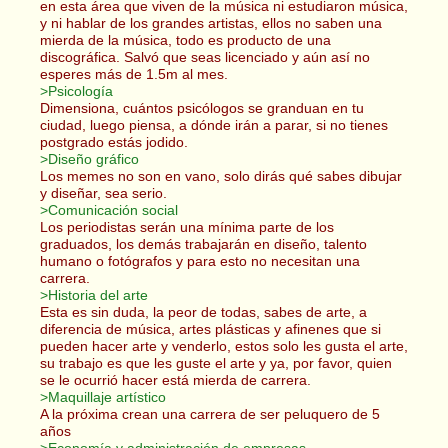
en esta área que viven de la música ni estudiaron música,
y ni hablar de los grandes artistas, ellos no saben una
mierda de la música, todo es producto de una
discográfica. Salvó que seas licenciado y aún así no
esperes más de 1.5m al mes.
>Psicología
Dimensiona, cuántos psicólogos se granduan en tu
ciudad, luego piensa, a dónde irán a parar, si no tienes
postgrado estás jodido.
>Diseño gráfico
Los memes no son en vano, solo dirás qué sabes dibujar
y diseñar, sea serio.
>Comunicación social
Los periodistas serán una mínima parte de los
graduados, los demás trabajarán en diseño, talento
humano o fotógrafos y para esto no necesitan una
carrera.
>Historia del arte
Esta es sin duda, la peor de todas, sabes de arte, a
diferencia de música, artes plásticas y afinenes que si
pueden hacer arte y venderlo, estos solo les gusta el arte,
su trabajo es que les guste el arte y ya, por favor, quien
se le ocurrió hacer está mierda de carrera.
>Maquillaje artístico
A la próxima crean una carrera de ser peluquero de 5
años
>Economía y administración de empresas