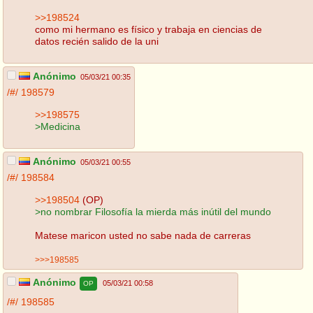
>>198524
como mi hermano es físico y trabaja en ciencias de
datos recién salido de la uni
Anónimo
05/03/21 00:35
/#/
198579
>>198575
>Medicina
Anónimo
05/03/21 00:55
/#/
198584
>>198504
(OP)
>no nombrar Filosofía la mierda más inútil del mundo
Matese maricon usted no sabe nada de carreras
>>>198585
Anónimo
05/03/21 00:58
OP
/#/
198585