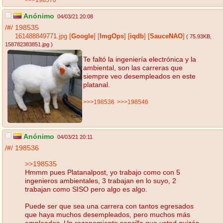
Anónimo
04/03/21 20:08
/#/
198535
161488849771.jpg
[
Google
]
[
ImgOps
]
[
iqdb
]
[
SauceNAO
]
( 75.93KB
,
158782383851.jpg
)
Te faltó la ingeniería electrónica y la
ambiental, son las carreras que
siempre veo desempleados en este
platanal.
>>>198536
>>>198546
Anónimo
04/03/21 20:11
/#/
198536
>>198535
Hmmm pues Platanalpost, yo trabajo como con 5
ingenieros ambientales, 3 trabajan en lo suyo, 2
trabajan como SISO pero algo es algo.
Puede ser que sea una carrera con tantos egresados
que haya muchos desempleados, pero muchos más
empleados. Un razonamiento sencillo que usted quizás