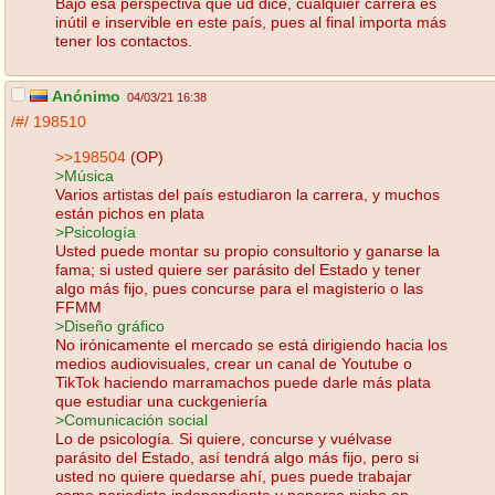
Bajo esa perspectiva que ud dice, cualquier carrera es
inútil e inservible en este país, pues al final importa más
tener los contactos.
Anónimo
04/03/21 16:38
/#/
198510
>>198504
(OP)
>Música
Varios artistas del país estudiaron la carrera, y muchos
están pichos en plata
>Psicología
Usted puede montar su propio consultorio y ganarse la
fama; si usted quiere ser parásito del Estado y tener
algo más fijo, pues concurse para el magisterio o las
FFMM
>Diseño gráfico
No irónicamente el mercado se está dirigiendo hacia los
medios audiovisuales, crear un canal de Youtube o
TikTok haciendo marramachos puede darle más plata
que estudiar una cuckgeniería
>Comunicación social
Lo de psicología. Si quiere, concurse y vuélvase
parásito del Estado, así tendrá algo más fijo, pero si
usted no quiere quedarse ahí, pues puede trabajar
como periodista independiente y ponerse picho en