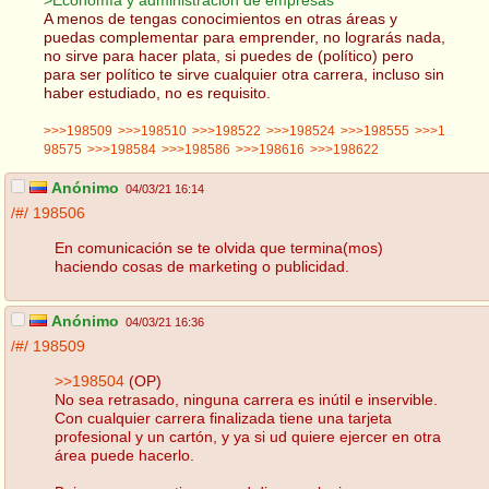
A menos de tengas conocimientos en otras áreas y
puedas complementar para emprender, no lograrás nada,
no sirve para hacer plata, si puedes de (político) pero
para ser político te sirve cualquier otra carrera, incluso sin
haber estudiado, no es requisito.
>>>198509
>>>198510
>>>198522
>>>198524
>>>198555
>>>1
98575
>>>198584
>>>198586
>>>198616
>>>198622
Anónimo
04/03/21 16:14
/#/
198506
En comunicación se te olvida que termina(mos)
haciendo cosas de marketing o publicidad.
Anónimo
04/03/21 16:36
/#/
198509
>>198504
(OP)
No sea retrasado, ninguna carrera es inútil e inservible.
Con cualquier carrera finalizada tiene una tarjeta
profesional y un cartón, y ya si ud quiere ejercer en otra
área puede hacerlo.