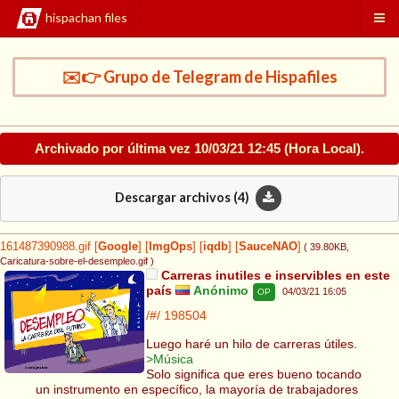
hispachan files
✉️👉 Grupo de Telegram de Hispafiles
Archivado por última vez
10/03/21 12:45
(Hora Local).
Descargar archivos (
4
)
161487390988.gif
[
Google
]
[
ImgOps
]
[
iqdb
]
[
SauceNAO
]
( 39.80KB
,
Caricatura-sobre-el-desempleo.gif
)
Carreras inutiles e inservibles en este
país
Anónimo
04/03/21 16:05
OP
/#/
198504
Luego haré un hilo de carreras útiles.
>Música
Solo significa que eres bueno tocando
un instrumento en específico, la mayoría de trabajadores