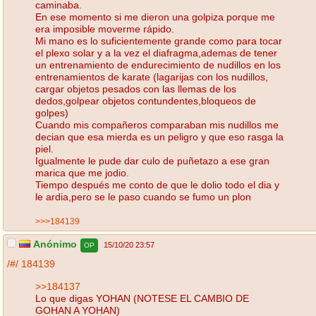
caminaba.
En ese momento si me dieron una golpiza porque me
era imposible moverme rápido.
Mi mano es lo suficientemente grande como para tocar
el plexo solar y a la vez el diafragma,ademas de tener
un entrenamiento de endurecimiento de nudillos en los
entrenamientos de karate (lagarijas con los nudillos,
cargar objetos pesados con las llemas de los
dedos,golpear objetos contundentes,bloqueos de
golpes)
Cuando mis compañeros comparaban mis nudillos me
decian que esa mierda es un peligro y que eso rasga la
piel.
Igualmente le pude dar culo de puñetazo a ese gran
marica que me jodio.
Tiempo después me conto de que le dolio todo el dia y
le ardia,pero se le paso cuando se fumo un plon
>>>184139
Anónimo
15/10/20 23:57
OP
/#/
184139
>>184137
Lo que digas YOHAN (NOTESE EL CAMBIO DE
GOHAN A YOHAN)