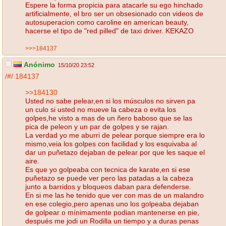
Espere la forma propicia para atacarle su ego hinchado
artificialmente, el bro ser un obsesionado con videos de
autosuperacion como caroline en american beauty,
hacerse el tipo de "red pilled" de taxi driver. KEKAZO
>>>184137
Anónimo
15/10/20 23:52
/#/
184137
>>184130
Usted no sabe pelear,en si los músculos no sirven pa
un culo si usted no mueve la cabeza o evita los
golpes,he visto a mas de un ñero baboso que se las
pica de peleon y un par de golpes y se rajan.
La verdad yo me aburri de pelear porque siempre era lo
mismo,veia los golpes con facilidad y los esquivaba al
dar un puñetazo dejaban de pelear por que les saque el
aire.
Es que yo golpeaba con tecnica de karate,en si ese
puñetazo se puede ver pero las patadas a la cabeza
junto a barridos y bloqueos daban para defenderse.
En si me las he tenido que ver con mas de un malandro
en ese colegio,pero apenas uno los golpeaba dejaban
de golpear o mínimamente podian mantenerse en pie,
después me jodi un Rodilla un tiempo y a duras penas