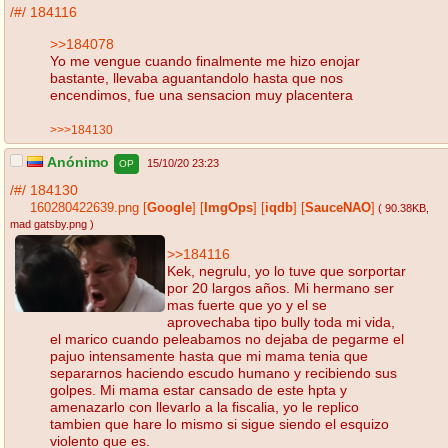
/#/
184116
>>184078
Yo me vengue cuando finalmente me hizo enojar
bastante, llevaba aguantandolo hasta que nos
encendimos, fue una sensacion muy placentera
>>>184130
Anónimo
15/10/20 23:23
OP
/#/
184130
160280422639.png
[
Google
]
[
ImgOps
]
[
iqdb
]
[
SauceNAO
]
( 90.38KB
,
mad gatsby.png
)
>>184116
Kek, negrulu, yo lo tuve que sorportar
por 20 largos años. Mi hermano ser
mas fuerte que yo y el se
aprovechaba tipo bully toda mi vida,
el marico cuando peleabamos no dejaba de pegarme el
pajuo intensamente hasta que mi mama tenia que
separarnos haciendo escudo humano y recibiendo sus
golpes. Mi mama estar cansado de este hpta y
amenazarlo con llevarlo a la fiscalia, yo le replico
tambien que hare lo mismo si sigue siendo el esquizo
violento que es.