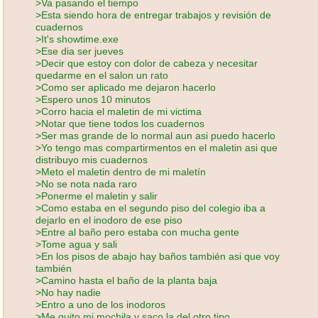
>Va pasando el tiempo
>Esta siendo hora de entregar trabajos y revisión de
cuadernos
>It's showtime.exe
>Ese dia ser jueves
>Decir que estoy con dolor de cabeza y necesitar
quedarme en el salon un rato
>Como ser aplicado me dejaron hacerlo
>Espero unos 10 minutos
>Corro hacia el maletin de mi victima
>Notar que tiene todos los cuadernos
>Ser mas grande de lo normal aun asi puedo hacerlo
>Yo tengo mas compartirmentos en el maletin asi que
distribuyo mis cuadernos
>Meto el maletin dentro de mi maletín
>No se nota nada raro
>Ponerme el maletin y salir
>Como estaba en el segundo piso del colegio iba a
dejarlo en el inodoro de ese piso
>Entre al baño pero estaba con mucha gente
>Tome agua y sali
>En los pisos de abajo hay baños también asi que voy
también
>Camino hasta el baño de la planta baja
>No hay nadie
>Entro a uno de los inodoros
>Me quito mi mochila y saco la del otro tipo