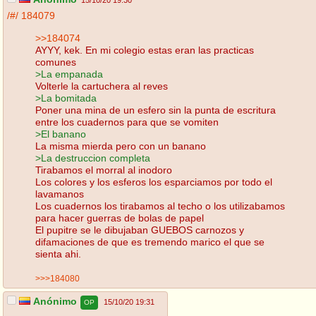
15/10/20 19:30
/#/
184079
>>184074
AYYY, kek. En mi colegio estas eran las practicas
comunes
>La empanada
Volterle la cartuchera al reves
>La bomitada
Poner una mina de un esfero sin la punta de escritura
entre los cuadernos para que se vomiten
>El banano
La misma mierda pero con un banano
>La destruccion completa
Tirabamos el morral al inodoro
Los colores y los esferos los esparciamos por todo el
lavamanos
Los cuadernos los tirabamos al techo o los utilizabamos
para hacer guerras de bolas de papel
El pupitre se le dibujaban GUEBOS carnozos y
difamaciones de que es tremendo marico el que se
sienta ahi.
>>>184080
Anónimo
15/10/20 19:31
OP