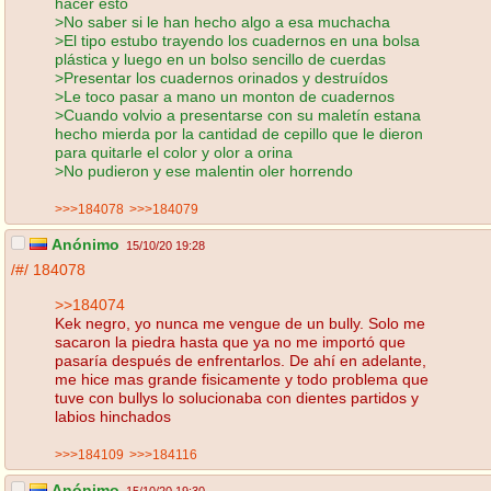
hacer esto
>No saber si le han hecho algo a esa muchacha
>El tipo estubo trayendo los cuadernos en una bolsa
plástica y luego en un bolso sencillo de cuerdas
>Presentar los cuadernos orinados y destruídos
>Le toco pasar a mano un monton de cuadernos
>Cuando volvio a presentarse con su maletín estana
hecho mierda por la cantidad de cepillo que le dieron
para quitarle el color y olor a orina
>No pudieron y ese malentin oler horrendo
>>>184078
>>>184079
Anónimo
15/10/20 19:28
/#/
184078
>>184074
Kek negro, yo nunca me vengue de un bully. Solo me
sacaron la piedra hasta que ya no me importó que
pasaría después de enfrentarlos. De ahí en adelante,
me hice mas grande fisicamente y todo problema que
tuve con bullys lo solucionaba con dientes partidos y
labios hinchados
>>>184109
>>>184116
Anónimo