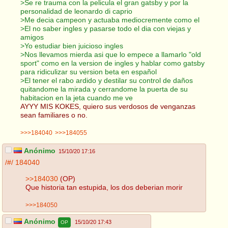
>Se re trauma con la pelicula el gran gatsby y por la
personalidad de leonardo di caprio
>Me decia campeon y actuaba mediocremente como el
>El no saber ingles y pasarse todo el dia con viejas y
amigos
>Yo estudiar bien juicioso ingles
>Nos llevamos mierda asi que lo empece a llamarlo "old
sport" como en la version de ingles y hablar como gatsby
para ridiculizar su version beta en español
>El tener el rabo ardido y destilar su control de daños
quitandome la mirada y cerrandome la puerta de su
habitacion en la jeta cuando me ve
AYYY MIS KOKES, quiero sus verdosos de venganzas
sean familiares o no.
>>>184040
>>>184055
Anónimo
15/10/20 17:16
/#/
184040
>>184030
(OP)
Que historia tan estupida, los dos deberian morir
>>>184050
Anónimo
15/10/20 17:43
OP