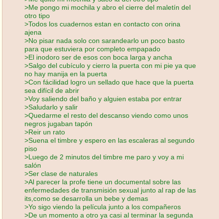
>Me pongo mi mochila y abro el cierre del maletín del
otro tipo
>Todos los cuadernos estan en contacto con orina
ajena
>No pisar nada solo con sarandearlo un poco basto
para que estuviera por completo empapado
>El inodoro ser de esos con boca larga y ancha
>Salgo del cubículo y cierro la puerta con mi pie ya que
no hay manija en la puerta
>Con fácilidad logro un sellado que hace que la puerta
sea difícil de abrir
>Voy saliendo del baño y alguien estaba por entrar
>Saludarlo y salir
>Quedarme el resto del descanso viendo como unos
negros jugaban tapón
>Reir un rato
>Suena el timbre y espero en las escaleras al segundo
piso
>Luego de 2 minutos del timbre me paro y voy a mi
salón
>Ser clase de naturales
>Al parecer la profe tiene un documental sobre las
enfermedades de transmisión sexual junto al rap de las
its,como se desarrolla un bebe y demas
>Yo sigo viendo la película junto a los compañeros
>De un momento a otro ya casi al terminar la segunda