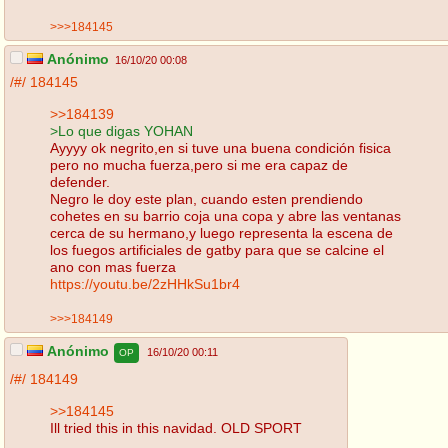
>>>184145
Anónimo
16/10/20 00:08
/#/
184145
>>184139
>Lo que digas YOHAN
Ayyyy ok negrito,en si tuve una buena condición fisica
pero no mucha fuerza,pero si me era capaz de
defender.
Negro le doy este plan, cuando esten prendiendo
cohetes en su barrio coja una copa y abre las ventanas
cerca de su hermano,y luego representa la escena de
los fuegos artificiales de gatby para que se calcine el
ano con mas fuerza
https://youtu.be/2zHHkSu1br4
>>>184149
Anónimo
16/10/20 00:11
OP
/#/
184149
>>184145
Ill tried this in this navidad. OLD SPORT