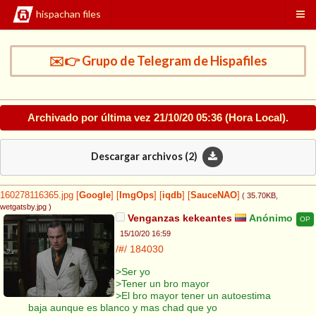
hispachan files
✉️👉 Grupo de Telegram de Hispafiles
Archivado por última vez
21/10/20 05:36
(Hora Local).
Descargar archivos (
2
)
160278116365.jpg
[
Google
]
[
ImgOps
]
[
iqdb
]
[
SauceNAO
]
( 35.70KB
,
wetgatsby.jpg
)
Venganzas kekeantes
Anónimo
OP
15/10/20 16:59
/#/
184030
>Ser yo
>Tener un bro mayor
>El bro mayor tener un autoestima
baja aunque es blanco y mas chad que yo