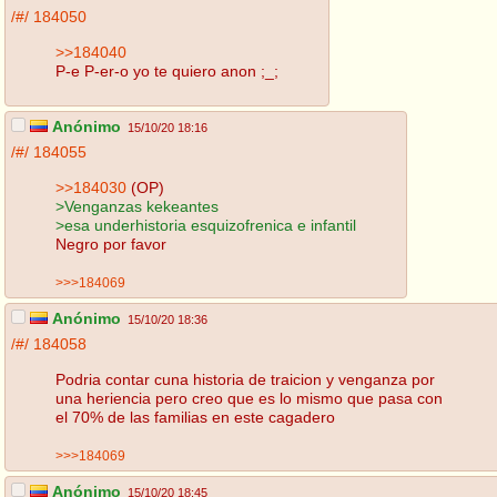
/#/
184050
>>184040
P-e P-er-o yo te quiero anon ;_;
Anónimo
15/10/20 18:16
/#/
184055
>>184030
(OP)
>Venganzas kekeantes
>esa underhistoria esquizofrenica e infantil
Negro por favor
>>>184069
Anónimo
15/10/20 18:36
/#/
184058
Podria contar cuna historia de traicion y venganza por
una heriencia pero creo que es lo mismo que pasa con
el 70% de las familias en este cagadero
>>>184069
Anónimo
15/10/20 18:45