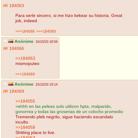
/#/
184063
Para serle sincero, si me hizo kekear su historia. Great
job, indeed.
>>>184066
>>>184069
Anónimo
15/10/20 18:56
/#/
184066
>>184063
mismoputeo
>>>184069
Anónimo
15/10/20 19:14
/#/
184069
>>184055
>ehhh en las peleas solo utilizon hpta, malparido,
gonorrea y todas las groserias de un colocho promedio
Tremendo pleb negrito, sigue haciendo escandalo
inculto.
>>184058
Shitting place to live.
>>184063