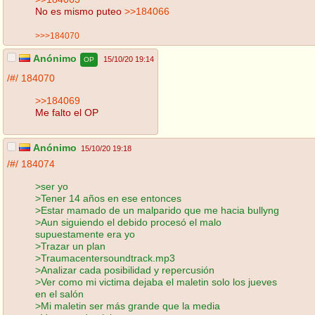
No es mismo puteo
>>184066
>>>184070
Anónimo
15/10/20 19:14
OP
/#/
184070
>>184069
Me falto el OP
Anónimo
15/10/20 19:18
/#/
184074
>ser yo
>Tener 14 años en ese entonces
>Estar mamado de un malparido que me hacia bullyng
>Aun siguiendo el debido procesó el malo
supuestamente era yo
>Trazar un plan
>Traumacentersoundtrack.mp3
>Analizar cada posibilidad y repercusión
>Ver como mi victima dejaba el maletin solo los jueves
en el salón
>Mi maletin ser más grande que la media