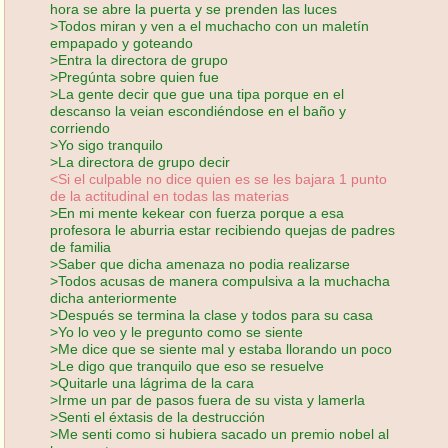
hora se abre la puerta y se prenden las luces
>Todos miran y ven a el muchacho con un maletín
empapado y goteando
>Entra la directora de grupo
>Pregúnta sobre quien fue
>La gente decir que gue una tipa porque en el
descanso la veian escondiéndose en el baño y
corriendo
>Yo sigo tranquilo
>La directora de grupo decir
<Si el culpable no dice quien es se les bajara 1 punto
de la actitudinal en todas las materias
>En mi mente kekear con fuerza porque a esa
profesora le aburria estar recibiendo quejas de padres
de familia
>Saber que dicha amenaza no podia realizarse
>Todos acusas de manera compulsiva a la muchacha
dicha anteriormente
>Después se termina la clase y todos para su casa
>Yo lo veo y le pregunto como se siente
>Me dice que se siente mal y estaba llorando un poco
>Le digo que tranquilo que eso se resuelve
>Quitarle una lágrima de la cara
>Irme un par de pasos fuera de su vista y lamerla
>Senti el éxtasis de la destrucción
>Me senti como si hubiera sacado un premio nobel al