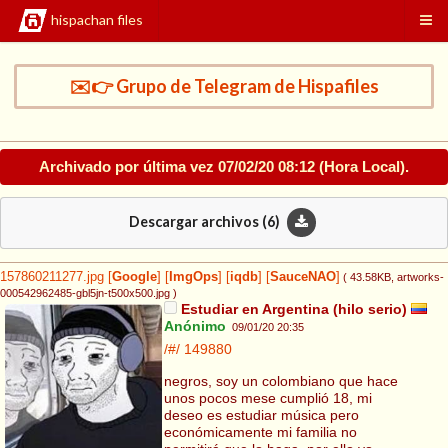
hispachan files
✉️👉 Grupo de Telegram de Hispafiles
Archivado por última vez
07/02/20 08:12
(Hora Local).
Descargar archivos (
6
)
157860211277.jpg
[
Google
]
[
ImgOps
]
[
iqdb
]
[
SauceNAO
]
( 43.58KB
, artworks-
000542962485-gbl5jn-t500x500.jpg
)
Estudiar en Argentina (hilo serio)
Anónimo
09/01/20 20:35
/#/
149880
negros, soy un colombiano que hace
unos pocos mese cumplió 18, mi
deseo es estudiar música pero
económicamente mi familia no