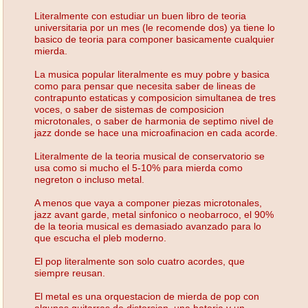
Literalmente con estudiar un buen libro de teoria
universitaria por un mes (le recomende dos) ya tiene lo
basico de teoria para componer basicamente cualquier
mierda.
La musica popular literalmente es muy pobre y basica
como para pensar que necesita saber de lineas de
contrapunto estaticas y composicion simultanea de tres
voces, o saber de sistemas de composicion
microtonales, o saber de harmonia de septimo nivel de
jazz donde se hace una microafinacion en cada acorde.
Literalmente de la teoria musical de conservatorio se
usa como si mucho el 5-10% para mierda como
negreton o incluso metal.
A menos que vaya a componer piezas microtonales,
jazz avant garde, metal sinfonico o neobarroco, el 90%
de la teoria musical es demasiado avanzado para lo
que escucha el pleb moderno.
El pop literalmente son solo cuatro acordes, que
siempre reusan.
El metal es una orquestacion de mierda de pop con
algunas guitarras de distorsion, una bateria y un