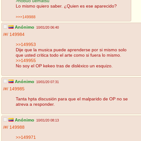
>nobuo uematsu
Lo mismo quiero saber. ¿Quien es ese aparecido?
>>>149988
Anónimo
10/01/20 06:40
/#/
149984
>>149953
Dije que la musica puede aprenderse por si mismo solo
que usted critica todo el arte como si fuera lo mismo.
>>149955
No soy el OP kekeo tras de disléxico un esquizo.
Anónimo
10/01/20 07:31
/#/
149985
Tanta hpta discusión para que el malparido de OP no se
atreva a responder.
Anónimo
10/01/20 08:13
/#/
149988
>>149971