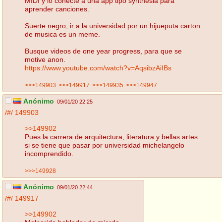
MIDI y lo conecte a una app tipo synthesia para
aprender canciones.
Suerte negro, ir a la universidad por un hijueputa carton
de musica es un meme.
Busque videos de one year progress, para que se
motive anon.
https://www.youtube.com/watch?v=AqsibzAiIBs
>>>149903
>>>149917
>>>149935
>>>149947
Anónimo
09/01/20 22:25
/#/
149903
>>149902
Pues la carrera de arquitectura, literatura y bellas artes
si se tiene que pasar por universidad michelangelo
incomprendido.
>>>149928
Anónimo
09/01/20 22:44
/#/
149917
>>149902