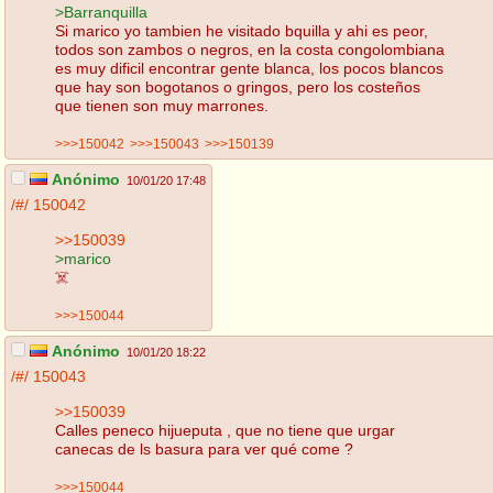
>Barranquilla
Si marico yo tambien he visitado bquilla y ahi es peor,
todos son zambos o negros, en la costa congolombiana
es muy dificil encontrar gente blanca, los pocos blancos
que hay son bogotanos o gringos, pero los costeños
que tienen son muy marrones.
>>>150042
>>>150043
>>>150139
Anónimo
10/01/20 17:48
/#/
150042
>>150039
>marico
☠️
>>>150044
Anónimo
10/01/20 18:22
/#/
150043
>>150039
Calles peneco hijueputa , que no tiene que urgar
canecas de ls basura para ver qué come ?
>>>150044