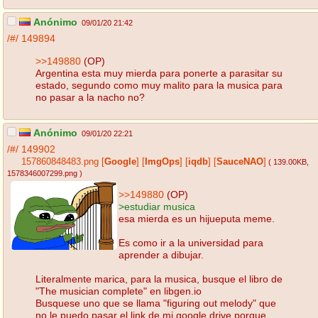
Anónimo
09/01/20 21:42
/#/
149894
>>149880
(OP)
Argentina esta muy mierda para ponerte a parasitar su
estado, segundo como muy malito para la musica para
no pasar a la nacho no?
Anónimo
09/01/20 22:21
/#/
149902
157860848483.png
[
Google
]
[
ImgOps
]
[
iqdb
]
[
SauceNAO
]
( 139.00KB
,
1578346007299.png
)
>>149880
(OP)
>estudiar musica
esa mierda es un hijueputa meme.
Es como ir a la universidad para
aprender a dibujar.
Literalmente marica, para la musica, busque el libro de
"The musician complete" en libgen.io
Busquese uno que se llama "figuring out melody" que
no le puedo pasar el link de mi google drive porque