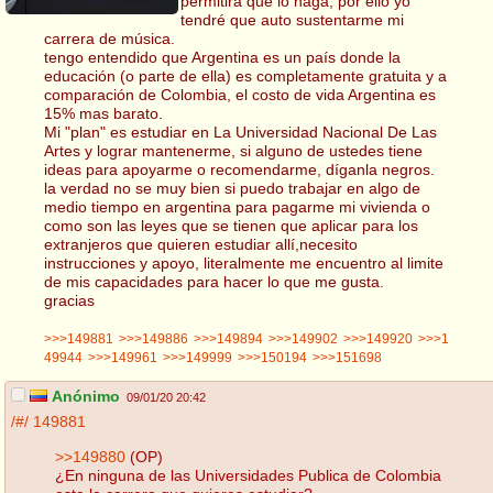
permitirá que lo haga, por ello yo
tendré que auto sustentarme mi
carrera de música.
tengo entendido que Argentina es un país donde la
educación (o parte de ella) es completamente gratuita y a
comparación de Colombia, el costo de vida Argentina es
15% mas barato.
Mi "plan" es estudiar en La Universidad Nacional De Las
Artes y lograr mantenerme, si alguno de ustedes tiene
ideas para apoyarme o recomendarme, díganla negros.
la verdad no se muy bien si puedo trabajar en algo de
medio tiempo en argentina para pagarme mi vivienda o
como son las leyes que se tienen que aplicar para los
extranjeros que quieren estudiar allí,necesito
instrucciones y apoyo, literalmente me encuentro al limite
de mis capacidades para hacer lo que me gusta.
gracias
>>>149881
>>>149886
>>>149894
>>>149902
>>>149920
>>>1
49944
>>>149961
>>>149999
>>>150194
>>>151698
Anónimo
09/01/20 20:42
/#/
149881
>>149880
(OP)
¿En ninguna de las Universidades Publica de Colombia