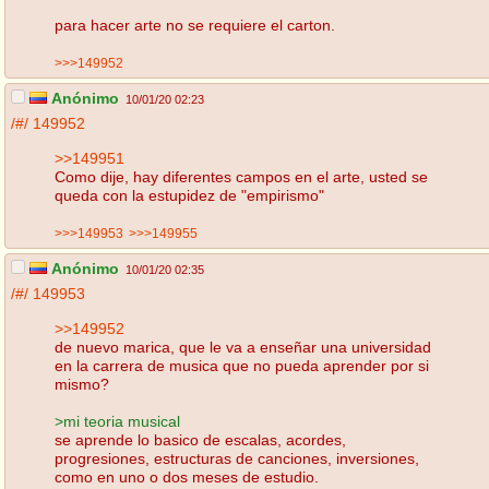
para hacer arte no se requiere el carton.
>>>149952
Anónimo
10/01/20 02:23
/#/
149952
>>149951
Como dije, hay diferentes campos en el arte, usted se
queda con la estupidez de "empirismo"
>>>149953
>>>149955
Anónimo
10/01/20 02:35
/#/
149953
>>149952
de nuevo marica, que le va a enseñar una universidad
en la carrera de musica que no pueda aprender por si
mismo?
>mi teoria musical
se aprende lo basico de escalas, acordes,
progresiones, estructuras de canciones, inversiones,
como en uno o dos meses de estudio.