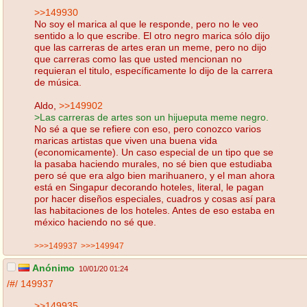
>>149930
No soy el marica al que le responde, pero no le veo
sentido a lo que escribe. El otro negro marica sólo dijo
que las carreras de artes eran un meme, pero no dijo
que carreras como las que usted mencionan no
requieran el titulo, específicamente lo dijo de la carrera
de música.
Aldo,
>>149902
>Las carreras de artes son un hijueputa meme negro.
No sé a que se refiere con eso, pero conozco varios
maricas artistas que viven una buena vida
(economicamente). Un caso especial de un tipo que se
la pasaba haciendo murales, no sé bien que estudiaba
pero sé que era algo bien marihuanero, y el man ahora
está en Singapur decorando hoteles, literal, le pagan
por hacer diseños especiales, cuadros y cosas así para
las habitaciones de los hoteles. Antes de eso estaba en
méxico haciendo no sé que.
>>>149937
>>>149947
Anónimo
10/01/20 01:24
/#/
149937
>>149935