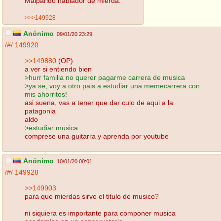
Malparido hablador de mierda.
>>>149928
Anónimo
09/01/20 23:29
/#/
149920
>>149880
(OP)
a ver si entiendo bien
>hurr familia no querer pagarme carrera de musica
>ya se, voy a otro pais a estudiar una memecarrera con
mis ahorritos!
asi suena, vas a tener que dar culo de aqui a la
patagonia
aldo
>estudiar musica
comprese una guitarra y aprenda por youtube
Anónimo
10/01/20 00:01
/#/
149928
>>149903
para que mierdas sirve el titulo de musico?
ni siquiera es importante para componer musica