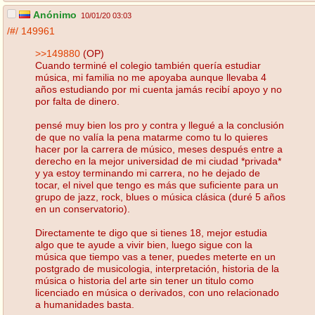
Anónimo
10/01/20 03:03
/#/
149961
>>149880
(OP)
Cuando terminé el colegio también quería estudiar
música, mi familia no me apoyaba aunque llevaba 4
años estudiando por mi cuenta jamás recibí apoyo y no
por falta de dinero.
pensé muy bien los pro y contra y llegué a la conclusión
de que no valía la pena matarme como tu lo quieres
hacer por la carrera de músico, meses después entre a
derecho en la mejor universidad de mi ciudad *privada*
y ya estoy terminando mi carrera, no he dejado de
tocar, el nivel que tengo es más que suficiente para un
grupo de jazz, rock, blues o música clásica (duré 5 años
en un conservatorio).
Directamente te digo que si tienes 18, mejor estudia
algo que te ayude a vivir bien, luego sigue con la
música que tiempo vas a tener, puedes meterte en un
postgrado de musicologia, interpretación, historia de la
música o historia del arte sin tener un titulo como
licenciado en música o derivados, con uno relacionado
a humanidades basta.