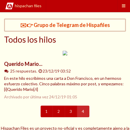
hispachan files
✉️👉 Grupo de Telegram de Hispafiles
Todos los hilos
Querido Mario...
25 respuestas.
23/12/19 03:52
En este hilo escribimos una carta a Don Francisco, en un hermoso
esfuerzo colectivo. Cinco palabras máximo por post, y empezamos:
[i]Querido Mario[/i]
Archivado por última vez
24/12/19 01:05
1
2
3
4
Hispachan Files es un proyecto no-oficial y es completamente ajeno a la