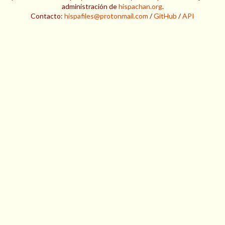
administración de
hispachan.org
.
Contacto:
hispafiles@protonmail.com
/
GitHub
/
API