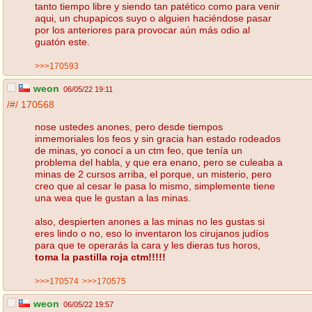
tanto tiempo libre y siendo tan patético como para venir
aqui, un chupapicos suyo o alguien haciéndose pasar
por los anteriores para provocar aún más odio al
guatón este.
>>>170593
weon
06/05/22 19:11
/#/
170568
nose ustedes anones, pero desde tiempos
inmemoriales los feos y sin gracia han estado rodeados
de minas, yo conocí a un ctm feo, que tenía un
problema del habla, y que era enano, pero se culeaba a
minas de 2 cursos arriba, el porque, un misterio, pero
creo que al cesar le pasa lo mismo, simplemente tiene
una wea que le gustan a las minas.
also, despierten anones a las minas no les gustas si
eres lindo o no, eso lo inventaron los cirujanos judíos
para que te operarás la cara y les dieras tus horos,
toma la pastilla roja ctm!!!!!
>>>170574
>>>170575
weon
06/05/22 19:57