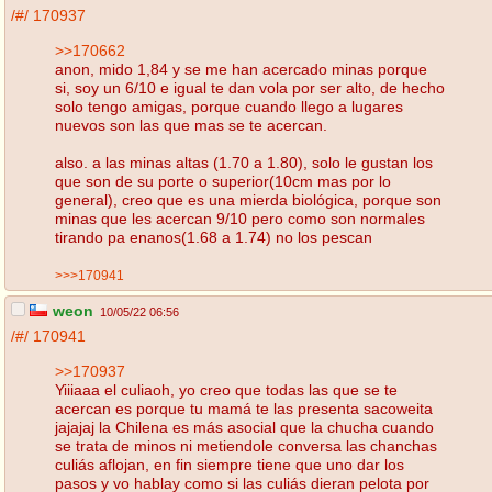
/#/
170937
>>170662
anon, mido 1,84 y se me han acercado minas porque
si, soy un 6/10 e igual te dan vola por ser alto, de hecho
solo tengo amigas, porque cuando llego a lugares
nuevos son las que mas se te acercan.
also. a las minas altas (1.70 a 1.80), solo le gustan los
que son de su porte o superior(10cm mas por lo
general), creo que es una mierda biológica, porque son
minas que les acercan 9/10 pero como son normales
tirando pa enanos(1.68 a 1.74) no los pescan
>>>170941
weon
10/05/22 06:56
/#/
170941
>>170937
Yiiiaaa el culiaoh, yo creo que todas las que se te
acercan es porque tu mamá te las presenta sacoweita
jajajaj la Chilena es más asocial que la chucha cuando
se trata de minos ni metiendole conversa las chanchas
culiás aflojan, en fin siempre tiene que uno dar los
pasos y vo hablay como si las culiás dieran pelota por