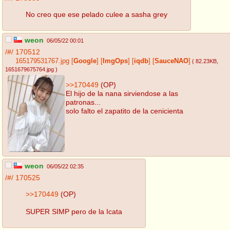
No creo que ese pelado culee a sasha grey
weon
06/05/22 00:01
/#/
170512
165179531767.jpg
[
Google
]
[
ImgOps
]
[
iqdb
]
[
SauceNAO
]
( 82.23KB
,
1651679675764.jpg
)
>>170449
(OP)
El hijo de la nana sirviendose a las
patronas...
solo falto el zapatito de la cenicienta
weon
06/05/22 02:35
/#/
170525
>>170449
(OP)
SUPER SIMP pero de la Icata