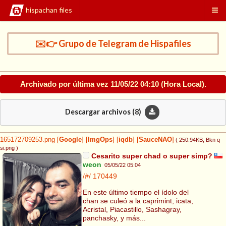
hispachan files
✉️👉 Grupo de Telegram de Hispafiles
Archivado por última vez
11/05/22 04:10
(Hora Local).
Descargar archivos (
8
)
165172709253.png
[
Google
]
[
ImgOps
]
[
iqdb
]
[
SauceNAO
]
( 250.94KB
, Bkn q
si.png
)
Cesarito super chad o super simp?
weon
05/05/22 05:04
/#/
170449
En este último tiempo el ídolo del
chan se culeó a la caprimint, icata,
Acristal, Piacastillo, Sashagray,
panchasky, y más...