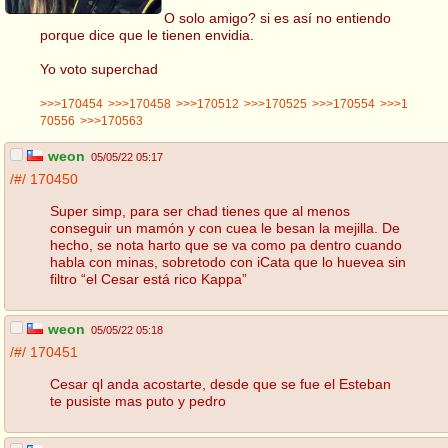
O solo amigo? si es así no entiendo
porque dice que le tienen envidia.
Yo voto superchad
>>>170454
>>>170458
>>>170512
>>>170525
>>>170554
>>>1
70556
>>>170563
weon
05/05/22 05:17
/#/
170450
Super simp, para ser chad tienes que al menos
conseguir un mamón y con cuea le besan la mejilla. De
hecho, se nota harto que se va como pa dentro cuando
habla con minas, sobretodo con iCata que lo huevea sin
filtro “el Cesar está rico Kappa”
weon
05/05/22 05:18
/#/
170451
Cesar ql anda acostarte, desde que se fue el Esteban
te pusiste mas puto y pedro