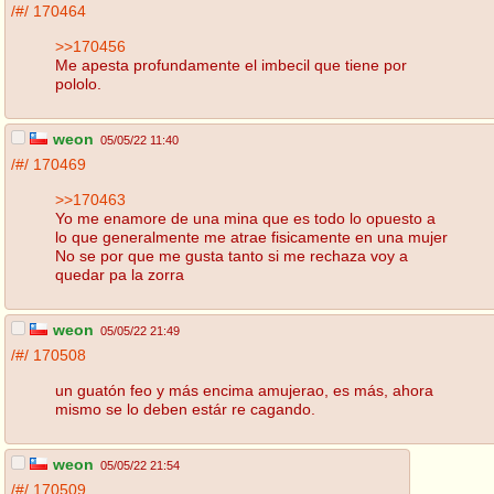
/#/
170464
>>170456
Me apesta profundamente el imbecil que tiene por
pololo.
weon
05/05/22 11:40
/#/
170469
>>170463
Yo me enamore de una mina que es todo lo opuesto a
lo que generalmente me atrae fisicamente en una mujer
No se por que me gusta tanto si me rechaza voy a
quedar pa la zorra
weon
05/05/22 21:49
/#/
170508
un guatón feo y más encima amujerao, es más, ahora
mismo se lo deben estár re cagando.
weon
05/05/22 21:54
/#/
170509