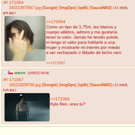
/#/
171064
165223970567.jpg
[
Google
]
[
ImgOps
]
[
iqdb
]
[
SauceNAO
]
( 57.35KB
,
gris.jpg
)
>>170994
Como un tipo de 1,75m, tez blanca y
cuerpo atlético, admiro y me gustaría
tener tu valor. Jamás he tenido polola,
ni tengo el valor para hablarle a una
mujer y mostrarle mi interés por miedo
a ser rechazado o tildado de bicho raro
>>>171067
weon
11/05/22 04:08
/#/
171067
165224208799.jpg
[
Google
]
[
ImgOps
]
[
iqdb
]
[
SauceNAO
]
( 57.64KB
,
kylo.jpg
)
>>171064
Kylo Ren, eres tú?