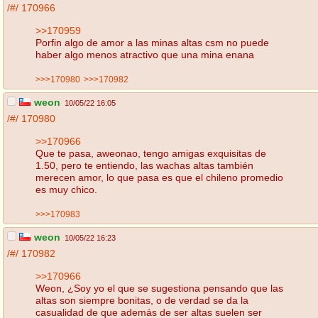
/#/
170966
>>170959
Porfin algo de amor a las minas altas csm no puede
haber algo menos atractivo que una mina enana
>>>170980
>>>170982
weon
10/05/22 16:05
/#/
170980
>>170966
Que te pasa, aweonao, tengo amigas exquisitas de
1.50, pero te entiendo, las wachas altas también
merecen amor, lo que pasa es que el chileno promedio
es muy chico.
>>>170983
weon
10/05/22 16:23
/#/
170982
>>170966
Weon, ¿Soy yo el que se sugestiona pensando que las
altas son siempre bonitas, o de verdad se da la
casualidad de que además de ser altas suelen ser