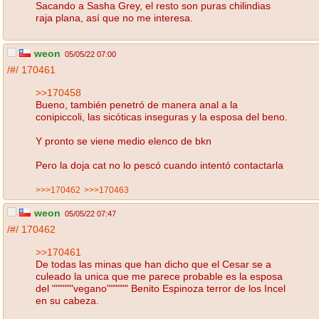
Sacando a Sasha Grey, el resto son puras chilindias
raja plana, así que no me interesa.
weon
05/05/22 07:00
/#/
170461
>>170458
Bueno, también penetró de manera anal a la
conipiccoli, las sicóticas inseguras y la esposa del beno.
Y pronto se viene medio elenco de bkn
Pero la doja cat no lo pescó cuando intentó contactarla
>>>170462
>>>170463
weon
05/05/22 07:47
/#/
170462
>>170461
De todas las minas que han dicho que el Cesar se a
culeado la unica que me parece probable es la esposa
del """"""vegano"""""" Benito Espinoza terror de los Incel
en su cabeza.