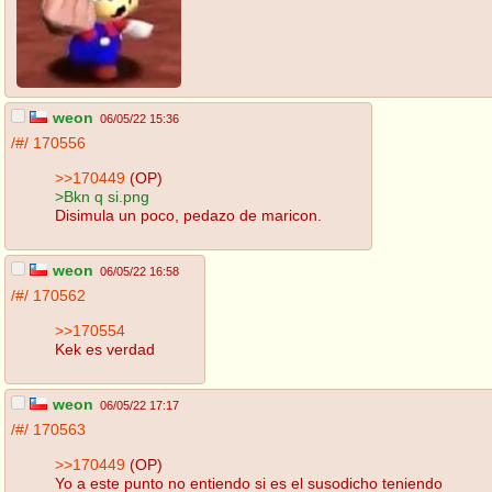
weon
06/05/22 15:36
/#/
170556
>>170449
(OP)
>Bkn q si.png
Disimula un poco, pedazo de maricon.
weon
06/05/22 16:58
/#/
170562
>>170554
Kek es verdad
weon
06/05/22 17:17
/#/
170563
>>170449
(OP)
Yo a este punto no entiendo si es el susodicho teniendo