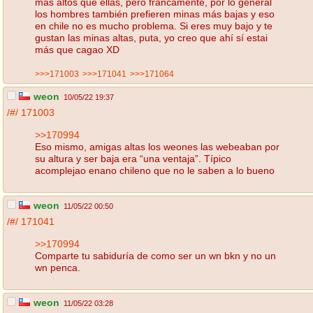
más altos que ellas, pero francamente, por lo general
los hombres también prefieren minas más bajas y eso
en chile no es mucho problema. Si eres muy bajo y te
gustan las minas altas, puta, yo creo que ahí sí estai
más que cagao XD
>>>171003
>>>171041
>>>171064
weon
10/05/22 19:37
/#/
171003
>>170994
Eso mismo, amigas altas los weones las webeaban por
su altura y ser baja era “una ventaja”. Típico
acomplejao enano chileno que no le saben a lo bueno
weon
11/05/22 00:50
/#/
171041
>>170994
Comparte tu sabiduría de como ser un wn bkn y no un
wn penca.
weon
11/05/22 03:28