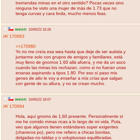
tremendas minas en el otro sentido? Pocas veces sino
ninguna he visto una mujer de más de 1.73 que no
tenga curvas y cara linda, mucho menos feas.
weon
10/05/22 16:26
/#/
170983
>>170980
Yo no me creía esa wea hasta que deje de ser autista y
juntarme solo con grupos de amigos y familiares, está
muy lleno de gnomos 1.60 allá afuera, y me da un asco
cuando las minas los rechazan, como si no fueran unas
enanas aspirando a tipos 1.80. Por eso sí paso mis
genes de alto le voy a enseñar a mis crías que salgan
con gente de su altura, y no se crean mucho.
weon
10/05/22 18:07
/#/
170994
Hola, aquí gnomo de 1,60 presente. Personalmente sí
me he comido minas ricas a lo largo de mi vida. Puta,
veo que algunos tienen estándares super exigentes
(chaneros po), pero me refiero a chicas bonitas,
delgadas-no-tablas y o voluptuosas equilibradas.