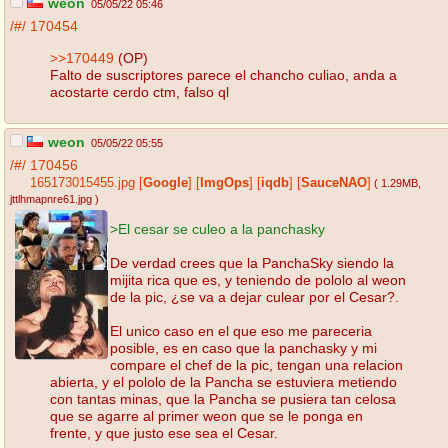
weon
05/05/22 05:46
/#/
170454
>>170449
(OP)
Falto de suscriptores parece el chancho culiao, anda a
acostarte cerdo ctm, falso ql
weon
05/05/22 05:55
/#/
170456
165173015455.jpg
[
Google
]
[
ImgOps
]
[
iqdb
]
[
SauceNAO
]
( 1.29MB
,
jttlhmapnre61.jpg
)
>El cesar se culeo a la panchasky
De verdad crees que la PanchaSky siendo la
mijita rica que es, y teniendo de pololo al weon
de la pic, ¿se va a dejar culear por el Cesar?.
El unico caso en el que eso me pareceria
posible, es en caso que la panchasky y mi
compare el chef de la pic, tengan una relacion
abierta, y el pololo de la Pancha se estuviera metiendo
con tantas minas, que la Pancha se pusiera tan celosa
que se agarre al primer weon que se le ponga en
frente, y que justo ese sea el Cesar.