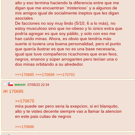
alto y eso termina haciendo la diferencia entre que me
digan que me encuentran ¨misterioso¨ y a algunos de
mis amigos igual de socialmente ineptos que les digan
asociales.
De facciones no soy muy lindo (5/10, 6 a lo más), no
estoy musculoso sino que no-obeso y lo único extra que
podría agregar es que soy pálido, y solo con eso me
han caído minas. Ahora, es obvio que tendría más
suerte si tuviera una buena personalidad, pero el punto
que quería ilustrar es que no es una base necesaria,
igual que tuve compañeros ricachones que eran feos,
negros, enanos y súper arrogantes pero tenían una o
dos minas orbitando a su alrededor.
>>>170685
>>>170689
>>>170701
weon
07/05/22 22:34
/#/
170685
>>170675
mira puede ser pero seria la exepcion, si eri blanquito,
alto y te vistes decente siempre vas a llamar la atencion
en este pais culiao de negros
>>>170686