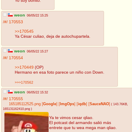
Yo soy bonito.
weon
06/05/22 15:25
/#/
170553
>>170545
Ya César culiao, deja de autochupartela.
weon
06/05/22 15:27
/#/
170554
>>170449
(OP)
Hermano en esa foto parece un niño con Down.
>>>170562
weon
06/05/22 15:32
/#/
170555
165185112525.png
[
Google
]
[
ImgOps
]
[
iqdb
]
[
SauceNAO
]
( 143.76KB
,
165131162410.png
)
Ya te vimos cesar qliao.
El potcast del armando salió más
entrete que tu wea mega man qliao.