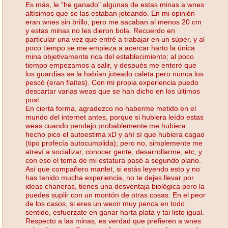
Es más, le "he ganado" algunas de estas minas a wnes
altísimos que se las estaban joteando. En mi opinión
eran wnes sin brillo, pero me sacaban al menos 20 cm
y estas minas no les dieron bola. Recuerdo en
particular una vez que entré a trabajar en un súper, y al
poco tiempo se me empieza a acercar harto la única
mina objetivamente rica del establecimiento; al poco
tiempo empezamos a salir, y después me enteré que
los guardias se la habían joteado caleta pero nunca los
pescó (eran flaites). Con mi propia experiencia puedo
descartar varias weas que se han dicho en los últimos
post.
En cierta forma, agradezco no haberme metido en el
mundo del internet antes, porque si hubiera leído estas
weas cuando pendejo probablemente me hubiera
hecho pico el autoestima xD y ahí sí que hubiera cagao
(tipo profecía autocumplida); pero no, simplemente me
atreví a socializar, conocer gente, desarrollarme, etc, y
con eso el tema de mi estatura pasó a segundo plano.
Así que compañero manlet, si estás leyendo esto y no
has tenido mucha experiencia, no te dejes llevar por
ideas chaneras, tienes una desventaja biológica pero la
puedes suplir con un montón de otras cosas. En el peor
de los casos, si eres un weon muy penca en todo
sentido, esfuerzate en ganar harta plata y tai listo igual.
Respecto a las minas, es verdad que prefieren a wnes