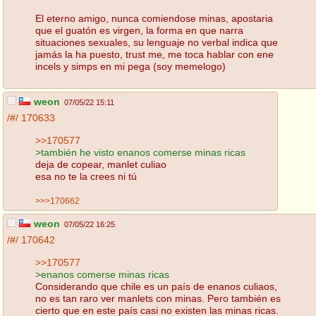
El eterno amigo, nunca comiendose minas, apostaria
que el guatón es virgen, la forma en que narra
situaciones sexuales, su lenguaje no verbal indica que
jamás la ha puesto, trust me, me toca hablar con ene
incels y simps en mi pega (soy memelogo)
weon
07/05/22 15:11
/#/
170633
>>170577
>también he visto enanos comerse minas ricas
deja de copear, manlet culiao
esa no te la crees ni tú
>>>170662
weon
07/05/22 16:25
/#/
170642
>>170577
>enanos comerse minas ricas
Considerando que chile es un país de enanos culiaos,
no es tan raro ver manlets con minas. Pero también es
cierto que en este país casi no existen las minas ricas.