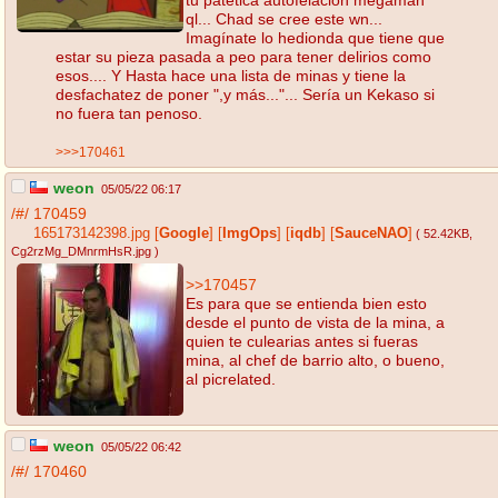
ql... Chad se cree este wn...
Imagínate lo hedionda que tiene que
estar su pieza pasada a peo para tener delirios como
esos.... Y Hasta hace una lista de minas y tiene la
desfachatez de poner ",y más..."... Sería un Kekaso si
no fuera tan penoso.
>>>170461
weon
05/05/22 06:17
/#/
170459
165173142398.jpg
[
Google
]
[
ImgOps
]
[
iqdb
]
[
SauceNAO
]
( 52.42KB
,
Cg2rzMg_DMnrmHsR.jpg
)
>>170457
Es para que se entienda bien esto
desde el punto de vista de la mina, a
quien te culearias antes si fueras
mina, al chef de barrio alto, o bueno,
al picrelated.
weon
05/05/22 06:42
/#/
170460