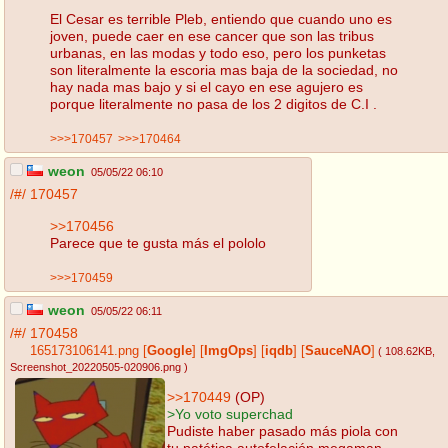
El Cesar es terrible Pleb, entiendo que cuando uno es
joven, puede caer en ese cancer que son las tribus
urbanas, en las modas y todo eso, pero los punketas
son literalmente la escoria mas baja de la sociedad, no
hay nada mas bajo y si el cayo en ese agujero es
porque literalmente no pasa de los 2 digitos de C.I .
>>>170457
>>>170464
weon
05/05/22 06:10
/#/
170457
>>170456
Parece que te gusta más el pololo
>>>170459
weon
05/05/22 06:11
/#/
170458
165173106141.png
[
Google
]
[
ImgOps
]
[
iqdb
]
[
SauceNAO
]
( 108.62KB
,
Screenshot_20220505-020906.png
)
>>170449
(OP)
>Yo voto superchad
Pudiste haber pasado más piola con
tu patética autofelación megaman