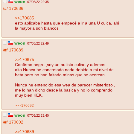
weon
07/05/22 22:35
/#/
170686
>>170685
esto aplicaba hasta que empecé a ir a una U cuica, ahi
la mayoria son blancos
weon
07/05/22 22:49
/#/
170689
>>170675
Confirmo negro ,soy un autista culiao y ademas
alto.Nunca he concretado nada debido a mi nivel de
beta pero no han faltado minas que se acercan .
Nunca he entendido esa wea de parecer misterioso ,
me lo han dicho desde la basica y no lo comprendo
muy bien KEK.
>>>170692
weon
07/05/22 23:40
/#/
170692
>>170689