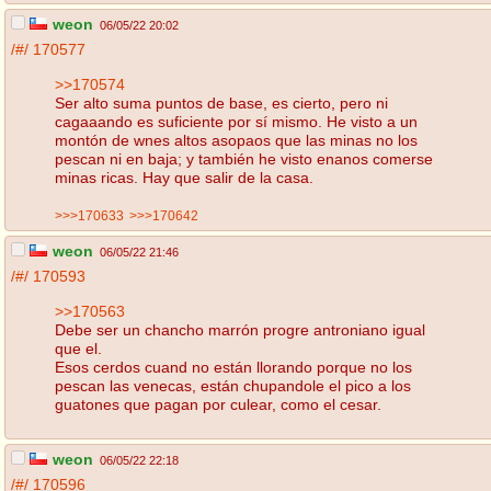
weon
06/05/22 20:02
/#/
170577
>>170574
Ser alto suma puntos de base, es cierto, pero ni
cagaaando es suficiente por sí mismo. He visto a un
montón de wnes altos asopaos que las minas no los
pescan ni en baja; y también he visto enanos comerse
minas ricas. Hay que salir de la casa.
>>>170633
>>>170642
weon
06/05/22 21:46
/#/
170593
>>170563
Debe ser un chancho marrón progre antroniano igual
que el.
Esos cerdos cuand no están llorando porque no los
pescan las venecas, están chupandole el pico a los
guatones que pagan por culear, como el cesar.
weon
06/05/22 22:18
/#/
170596