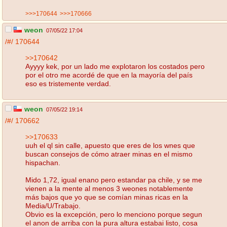
>>>170644
>>>170666
weon
07/05/22 17:04
/#/
170644
>>170642
Ayyyy kek, por un lado me explotaron los costados pero
por el otro me acordé de que en la mayoría del país
eso es tristemente verdad.
weon
07/05/22 19:14
/#/
170662
>>170633
uuh el ql sin calle, apuesto que eres de los wnes que
buscan consejos de cómo atraer minas en el mismo
hispachan.
Mido 1,72, igual enano pero estandar pa chile, y se me
vienen a la mente al menos 3 weones notablemente
más bajos que yo que se comían minas ricas en la
Media/U/Trabajo.
Obvio es la excepción, pero lo menciono porque segun
el anon de arriba con la pura altura estabai listo, cosa