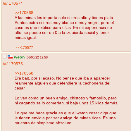
/#/
170574
>>170568
A las minas les importa solo si eres alto y tienes plata.
Puntos extra si eres muy blanco o muy negro, pero el
caso es que exótico para ellas. En mi experiencia de
alto, se puede ser un 0 a la izquierda social y tener
minas igual.
>>>170577
weon
06/05/22 19:58
/#/
170575
>>170568
Era bait, por si acaso. No pensé que iba a aparecer
realmente alguien que defendiera la cachonería del
cesar.
Lo ven como un buen amigo, chistoso y famosillo, pero
ni cagando se lo comerían. si baja unos 15 kilos demás.
Lo que me hace gracia es que el waton cesar diga que
le tienen envidia por ser
amigo
de minas ricas. Es una
muestra de simpismo absoluto.