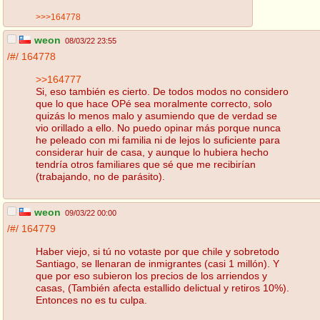
>>>164778
weon
08/03/22 23:55
/#/
164778
>>164777
Si, eso también es cierto. De todos modos no considero
que lo que hace OPé sea moralmente correcto, solo
quizás lo menos malo y asumiendo que de verdad se
vio orillado a ello. No puedo opinar más porque nunca
he peleado con mi familia ni de lejos lo suficiente para
considerar huir de casa, y aunque lo hubiera hecho
tendría otros familiares que sé que me recibirían
(trabajando, no de parásito).
weon
09/03/22 00:00
/#/
164779
Haber viejo, si tú no votaste por que chile y sobretodo
Santiago, se llenaran de inmigrantes (casi 1 millón). Y
que por eso subieron los precios de los arriendos y
casas, (También afecta estallido delictual y retiros 10%).
Entonces no es tu culpa.