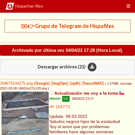
hispachan files
✉️👉 Grupo de Telegram de Hispafiles
Archivado por última vez
04/04/22 17:28
(Hora Local).
Descargar archivos (
21
)
164678144275.png
[
Google
]
[
ImgOps
]
[
iqdb
]
[
SauceNAO
]
( 1.57MB
, vlcsnap-
2022-03-08-19h51m27s120.png
)
Actualización me voy a la toma
weon
08/03/22 23:17
OP
/#/
164773
Update. 08.03.2022
Saludos negros hijos de la esclavitud.
Soy el anon que por problemas
familiares hace algunas semanas