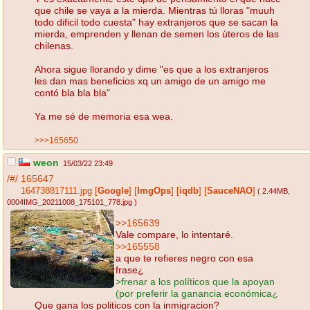
que chile se vaya a la mierda. Mientras tú lloras "muuh
todo dificil todo cuesta" hay extranjeros que se sacan la
mierda, emprenden y llenan de semen los úteros de las
chilenas.
Ahora sigue llorando y dime "es que a los extranjeros
les dan mas beneficios xq un amigo de un amigo me
contó bla bla bla"
Ya me sé de memoria esa wea.
>>>165650
weon
15/03/22 23:49
/#/
165647
164738817111.jpg
[
Google
]
[
ImgOps
]
[
iqdb
]
[
SauceNAO
]
( 2.44MB
,
0004IMG_20211008_175101_778.jpg
)
>>165639
Vale compare, lo intentaré.
>>165558
a que te refieres negro con esa
frase¿
>frenar a los políticos que la apoyan
(por preferir la ganancia económica¿
Que gana los politicos con la inmigracion?