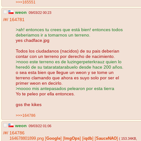
>>>165551
weon
09/03/22 00:23
/#/
164781
>ah! entonces tu crees que está bien! entonces todos
deberiamos ir a tomarnos un terreno.
yes chadface.jpg
Todos los ciudadanos (nacidos) de su pais deberian
contar con un terreno por derecho de nacimiento.
>nooo este terreno es de luzingerpeterkrauz quien lo
heredó de su tataratatarabuelo desde hace 200 años.
o sea esta bien que llegue un weon y se tome un
terreno clamando que ahora es suyo solo por ser el
primer weon en decirlo.
>noooo mis antepasados pelearon por esta tierra
Yo te peleo por ella entonces.
gss the kikes
>>>164786
weon
09/03/22 01:06
/#/
164786
164678801899.png
[
Google
]
[
ImgOps
]
[
iqdb
]
[
SauceNAO
]
( 153.34KB
,