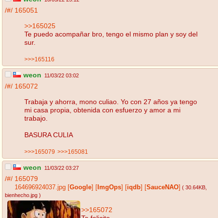
/#/
165051
>>165025
Te puedo acompañar bro, tengo el mismo plan y soy del
sur.
>>>165116
weon
11/03/22 03:02
/#/
165072
Trabaja y ahorra, mono culiao. Yo con 27 años ya tengo
mi casa propia, obtenida con esfuerzo y amor a mi
trabajo.
BASURA CULIA
>>>165079
>>>165081
weon
11/03/22 03:27
/#/
165079
164696924037.jpg
[
Google
]
[
ImgOps
]
[
iqdb
]
[
SauceNAO
]
( 30.64KB
,
bienhecho.jpg
)
>>165072
Te felicito.