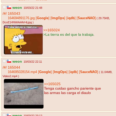
weon
10/03/22 21:48
/#/
165043
164694891176.jpg
[
Google
]
[
ImgOps
]
[
iqdb
]
[
SauceNAO
]
( 29.75KB
,
DcsE14NWAAAVr4j.jpg
)
>>165024
>La tierra es del que la trabaja.
weon
10/03/22 22:11
/#/
165044
164695028154.mp4
[
Google
]
[
ImgOps
]
[
iqdb
]
[
SauceNAO
]
( 11.04MB
,
Video2.mp4
)
>>165025
Tenga cuidao gancho pariente que
las armas las carga el diaulo
weon
10/03/22 23:12