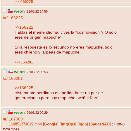
>>>166225
weon
21/03/22 14:56
/#/
166225
>>166222
Hablas el meme idioma, vives la "cosmovisión"? O solo
eres de origen mapuche?
Si la respuesta es lo secundo no eres mapuche, solo
eres chileno y larpeas de mapuche.
>>>166281
weon
22/03/22 00:53
/#/
166281
>>166225
tristemente perdimos el apellido hace un par de
generaciones pero soy mapuche, weñui Kurü
weon
29/03/22 00:29
/#/
167009
164851374619.mp4
[
Google
]
[
ImgOps
]
[
iqdb
]
[
SauceNAO
]
( 4.39MB
,
toma.mp4
)