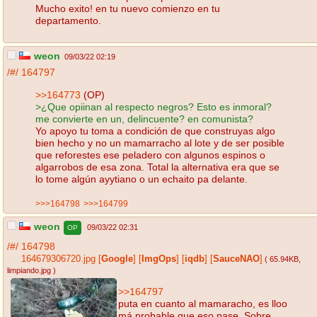
Mucho exito! en tu nuevo comienzo en tu
departamento.
weon
09/03/22 02:19
/#/
164797
>>164773
(OP)
>¿Que opiinan al respecto negros? Esto es inmoral?
me convierte en un, delincuente? en comunista?
Yo apoyo tu toma a condición de que construyas algo
bien hecho y no un mamarracho al lote y de ser posible
que reforestes ese peladero con algunos espinos o
algarrobos de esa zona. Total la alternativa era que se
lo tome algún ayytiano o un echaito pa delante.
>>>164798
>>>164799
weon
09/03/22 02:31
OP
/#/
164798
164679306720.jpg
[
Google
]
[
ImgOps
]
[
iqdb
]
[
SauceNAO
]
( 65.94KB
,
limpiando.jpg
)
>>164797
puta en cuanto al mamaracho, es lloo
má probable que eso pase. Sobre