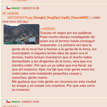
>>>165506
weon
14/03/22 01:09
/#/
165506
164722016374.jpg
[
Google
]
[
ImgOps
]
[
iqdb
]
[
SauceNAO
]
( 1.43MB
,
toma marzo 2022.jpg
)
>>165501
Gracias mi negro por tus palabras.
Pasé mucho tiempo investigando de
quien era el terreno hasta conseguir
respuestas. La primera vez que la
gente de la muni fue a hechar a la gente de la toma, los
municipales ni siquiera tenian idea de quien era el
terreno, hasta incluso inventaron que el dueño habia
demandado a los dirigentes de la toma, wea que era
mentira ovbio. Por que yo ya sabia que era fiscal, asi
que ahi estamos. Ayer me fijé que más gente entre los
matorrales esta instalando pequeñas carpas y
casuchas, gente nueva.
Me gustaria que más gente sin recursos en esta ciudad
se avispe y se instale con nosotros. Por que este cerro
es inmenso.
weon
14/03/22 13:54