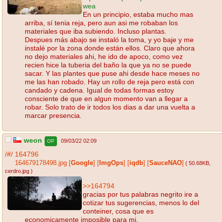
wea
En un principio, estaba mucho mas
arriba, sí tenia reja, pero aun asi me robaban los
materiales que iba subiendo. Incluso plantas.
Despues más abajo se instaló la toma, y yo baje y me
instalé por la zona donde están ellos. Claro que ahora
no dejo materiales ahi, he ido de apoco, como vez
recien hice la tuberia del baño la que ya no se puede
sacar. Y las plantes que puse ahi desde hace meses no
me las han robado. Hay un rollo de reja pero está con
candado y cadena. Igual de todas formas estoy
consciente de que en algun momento van a llegar a
robar. Solo trato de ir todos los dias a dar una vuelta a
marcar presencia.
weon
09/03/22 02:09
OP
/#/
164796
164679178498.jpg
[
Google
]
[
ImgOps
]
[
iqdb
]
[
SauceNAO
]
( 50.68KB
,
cerdro.jpg
)
>>164794
gracias por tus palabras negrito ire a
cotizar tus sugerencias, menos lo del
conteiner, cosa que es
economicamente imposible para mi.