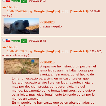
weon
09/03/22 14:14
OP
/#/
164830
164683528326.jpg
[
Google
]
[
ImgOps
]
[
iqdb
]
[
SauceNAO
]
( 38.49KB
,
toyi.jpg
)
>>164823
gracias negrito
weon
09/03/22 15:58
OP
/#/
164836
164684152051.jpg
[
Google
]
[
ImgOps
]
[
iqdb
]
[
SauceNAO
]
( 278.42KB
,
arboles en la toma.jpg
)
>>164815
Si igual me he instruido un poco en el
tema legal, aun me faltan cosas por
averiguar. Sin embargo, el hecho de
tomar un espacio para vivir, en mi caso, preferi que
fuera un espacio al aire libre, un lugar abierto, y lejano
mas por decision propia, por querer alejarme del
mundo, igualmente por lo temas familiares, pero quiero
estar lejos, muy lejos. Igualmente teniendo cerca por lo
menos un almacen.
En mi pueblo no hay casas que esten abandonadas por