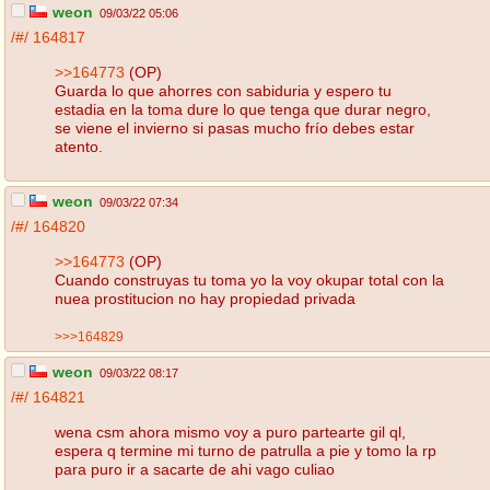
weon
09/03/22 05:06
/#/
164817
>>164773
(OP)
Guarda lo que ahorres con sabiduria y espero tu
estadia en la toma dure lo que tenga que durar negro,
se viene el invierno si pasas mucho frío debes estar
atento.
weon
09/03/22 07:34
/#/
164820
>>164773
(OP)
Cuando construyas tu toma yo la voy okupar total con la
nuea prostitucion no hay propiedad privada
>>>164829
weon
09/03/22 08:17
/#/
164821
wena csm ahora mismo voy a puro partearte gil ql,
espera q termine mi turno de patrulla a pie y tomo la rp
para puro ir a sacarte de ahi vago culiao