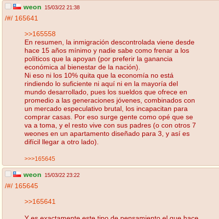
weon
15/03/22 21:38
/#/
165641
>>165558
En resumen, la inmigración descontrolada viene desde
hace 15 años mínimo y nadie sabe como frenar a los
políticos que la apoyan (por preferir la ganancia
económica al bienestar de la nación).
Ni eso ni los 10% quita que la economía no está
rindiendo lo suficiente ni aquí ni en la mayoría del
mundo desarrollado, pues los sueldos que ofrece en
promedio a las generaciones jóvenes, combinados con
un mercado especulativo brutal, los incapacitan para
comprar casas. Por eso surge gente como opé que se
va a toma, y el resto vive con sus padres (o con otros 7
weones en un apartamento diseñado para 3, y así es
difícil llegar a otro lado).
>>>165645
weon
15/03/22 23:22
/#/
165645
>>165641
Y es exactamente este tipo de pensamiento el que hace