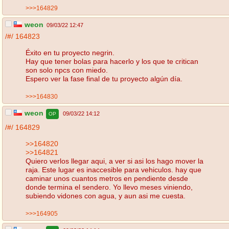
>>>164829
weon
09/03/22 12:47
/#/
164823
Éxito en tu proyecto negrin.
Hay que tener bolas para hacerlo y los que te critican
son solo npcs con miedo.
Espero ver la fase final de tu proyecto algún día.
>>>164830
weon
09/03/22 14:12
OP
/#/
164829
>>164820
>>164821
Quiero verlos llegar aqui, a ver si asi los hago mover la
raja. Este lugar es inaccesible para vehiculos. hay que
caminar unos cuantos metros en pendiente desde
donde termina el sendero. Yo llevo meses viniendo,
subiendo vidones con agua, y aun asi me cuesta.
>>>164905