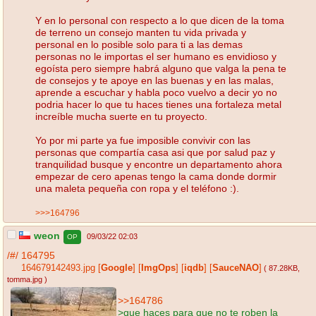
Y en lo personal con respecto a lo que dicen de la toma
de terreno un consejo manten tu vida privada y
personal en lo posible solo para ti a las demas
personas no le importas el ser humano es envidioso y
egoísta pero siempre habrá alguno que valga la pena te
de consejos y te apoye en las buenas y en las malas,
aprende a escuchar y habla poco vuelvo a decir yo no
podria hacer lo que tu haces tienes una fortaleza metal
increíble mucha suerte en tu proyecto.
Yo por mi parte ya fue imposible convivir con las
personas que compartía casa asi que por salud paz y
tranquilidad busque y encontre un departamento ahora
empezar de cero apenas tengo la cama donde dormir
una maleta pequeña con ropa y el teléfono :).
>>>164796
weon
09/03/22 02:03
OP
/#/
164795
164679142493.jpg
[
Google
]
[
ImgOps
]
[
iqdb
]
[
SauceNAO
]
( 87.28KB
,
tomma.jpg
)
>>164786
>que haces para que no te roben la