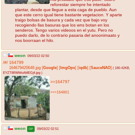
reforestar siempre he intentado
plantar, desde que llegue a esta caga de pueblo. Aun
que este cerro igual tiene bastante vegetacion. Y aparte
traigo bolsas de basura y cada vez que bajo voy
recogiendo llas basuras que los wns botan en los
senderos. Tengo varios videoos en el yutu. Pero no
puedo darlo, de lo contrario pasaria del anoonimaato y
nos boorraan el hilo.
weon
09/03/22 02:50
/#/
164799
164679420648.jpg
[
Google
]
[
ImgOps
]
[
iqdb
]
[
SauceNAO
]
( 180.42KB
,
EYZT8RMWoAMEGj4.jpg
)
>>164797
>>>164801
weon
09/03/22 02:51
OP