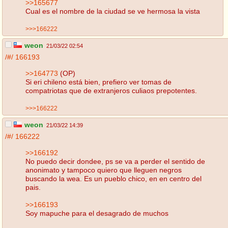
>>165677
Cual es el nombre de la ciudad se ve hermosa la vista
>>>166222
weon
21/03/22 02:54
/#/
166193
>>164773
(OP)
Si eri chileno está bien, prefiero ver tomas de
compatriotas que de extranjeros culiaos prepotentes.
>>>166222
weon
21/03/22 14:39
/#/
166222
>>166192
No puedo decir dondee, ps se va a perder el sentido de
anonimato y tampoco quiero que lleguen negros
buscando la wea. Es un pueblo chico, en en centro del
pais.
>>166193
Soy mapuche para el desagrado de muchos