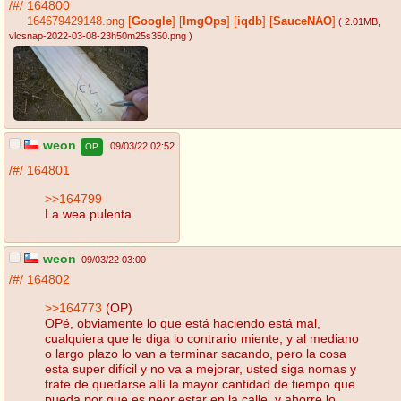
/#/
164800
164679429148.png
[
Google
]
[
ImgOps
]
[
iqdb
]
[
SauceNAO
]
( 2.01MB
,
vlcsnap-2022-03-08-23h50m25s350.png
)
weon
09/03/22 02:52
OP
/#/
164801
>>164799
La wea pulenta
weon
09/03/22 03:00
/#/
164802
>>164773
(OP)
OPé, obviamente lo que está haciendo está mal,
cualquiera que le diga lo contrario miente, y al mediano
o largo plazo lo van a terminar sacando, pero la cosa
esta super difícil y no va a mejorar, usted siga nomas y
trate de quedarse allí la mayor cantidad de tiempo que
pueda por que es peor estar en la calle, y ahorre lo