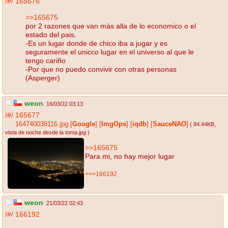
/#/
165676
>>165675
por 2 razones que van más alla de lo economico o el
estado del pais.
-Es un lugar donde de chico iba a jugar y es
seguramente el unicco lugar en el universo al que le
tengo cariño
-Por que no puedo convivir con otras personas
(Asperger)
weon
16/03/22 03:13
/#/
165677
164740038116.jpg
[
Google
]
[
ImgOps
]
[
iqdb
]
[
SauceNAO
]
( 84.44KB
,
vista de noche desde la toma.jpg
)
>>165675
Para mi, no hay mejor lugar
>>>166192
weon
21/03/22 02:43
/#/
166192