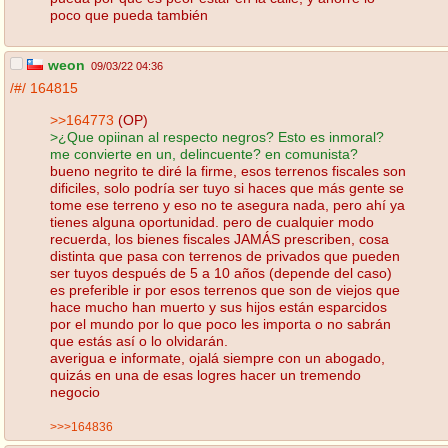
poco que pueda también
weon
09/03/22 04:36
/#/
164815
>>164773
(OP)
>¿Que opiinan al respecto negros? Esto es inmoral?
me convierte en un, delincuente? en comunista?
bueno negrito te diré la firme, esos terrenos fiscales son
dificiles, solo podría ser tuyo si haces que más gente se
tome ese terreno y eso no te asegura nada, pero ahí ya
tienes alguna oportunidad. pero de cualquier modo
recuerda, los bienes fiscales JAMÁS prescriben, cosa
distinta que pasa con terrenos de privados que pueden
ser tuyos después de 5 a 10 años (depende del caso)
es preferible ir por esos terrenos que son de viejos que
hace mucho han muerto y sus hijos están esparcidos
por el mundo por lo que poco les importa o no sabrán
que estás así o lo olvidarán.
averigua e informate, ojalá siempre con un abogado,
quizás en una de esas logres hacer un tremendo
negocio
>>>164836