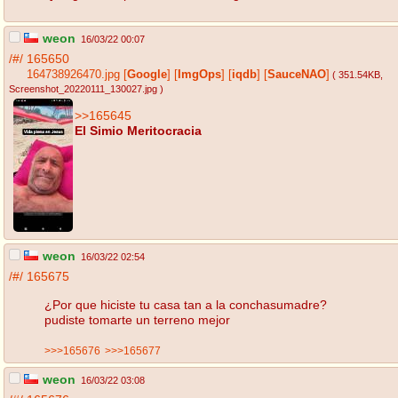
weon
16/03/22 00:07
/#/
165650
164738926470.jpg
[
Google
]
[
ImgOps
]
[
iqdb
]
[
SauceNAO
]
( 351.54KB
,
Screenshot_20220111_130027.jpg
)
>>165645
El Simio Meritocracia
weon
16/03/22 02:54
/#/
165675
¿Por que hiciste tu casa tan a la conchasumadre?
pudiste tomarte un terreno mejor
>>>165676
>>>165677
weon
16/03/22 03:08