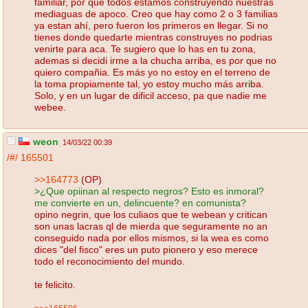
familiar, por que todos estamos construyendo nuestras
mediaguas de apoco. Creo que hay como 2 o 3 familias
ya estan ahí, pero fueron los primeros en llegar. Si no
tienes donde quedarte mientras construyes no podrias
venirte para aca. Te sugiero que lo has en tu zona,
ademas si decidi irme a la chucha arriba, es por que no
quiero compañia. Es más yo no estoy en el terreno de
la toma propiamente tal, yo estoy mucho más arriba.
Solo, y en un lugar de dificil acceso, pa que nadie me
webee.
weon
14/03/22 00:39
/#/
165501
>>164773
(OP)
>¿Que opiinan al respecto negros? Esto es inmoral?
me convierte en un, delincuente? en comunista?
opino negrin, que los culiaos que te webean y critican
son unas lacras ql de mierda que seguramente no an
conseguido nada por ellos mismos, si la wea es como
dices "del fisco" eres un puto pionero y eso merece
todo el reconocimiento del mundo.
te felicito.