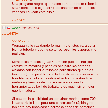
Una pregunta negro, que haces para que no te roben la
wea? cercaste o algo asi? o confias nomas en que los
venecos no vean este hilo?
>>>164795
weon
09/03/22 01:54
/#/
164794
>>164773
(OP)
Wenaaa ya le vas dando forma mirate tutos para dejar
bien la tubería y que no se te regresen los vapores y te
mal olor.
Miraste las medias aguas? Tambien puedes tirar por
estructura metalica y paneles obs para las paredes
aislados con icopor o rollos de poliestireno que no es
tan caro (en lo posible evita la lana de vidrio esa wea es
horrible para colocar la odio) el techo con estructura
metalica y laminas de zinc no necesitas mucha
herramienta es fácil de trabajar y es muchísimo mejor
que la madera.
Si esta en la posibilidad un container marino como 700
lucas seria lo ideal para una construcción rápida y no
tan cara hay unas casas hermosa echas de containes.