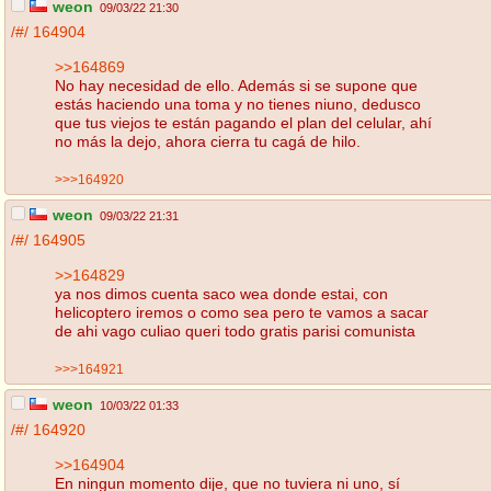
weon
09/03/22 21:30
/#/
164904
>>164869
No hay necesidad de ello. Además si se supone que
estás haciendo una toma y no tienes niuno, dedusco
que tus viejos te están pagando el plan del celular, ahí
no más la dejo, ahora cierra tu cagá de hilo.
>>>164920
weon
09/03/22 21:31
/#/
164905
>>164829
ya nos dimos cuenta saco wea donde estai, con
helicoptero iremos o como sea pero te vamos a sacar
de ahi vago culiao queri todo gratis parisi comunista
>>>164921
weon
10/03/22 01:33
/#/
164920
>>164904
En ningun momento dije, que no tuviera ni uno, sí