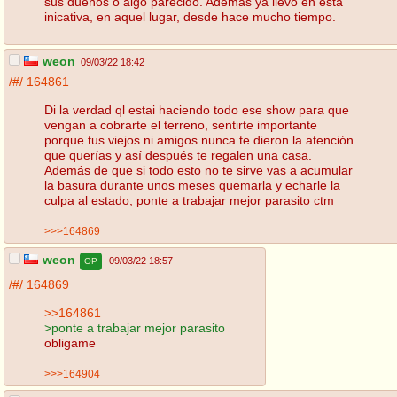
sus dueños o algo parecido. Ademas ya llevo en esta
inicativa, en aquel lugar, desde hace mucho tiempo.
weon
09/03/22 18:42
/#/
164861
Di la verdad ql estai haciendo todo ese show para que
vengan a cobrarte el terreno, sentirte importante
porque tus viejos ni amigos nunca te dieron la atención
que querías y así después te regalen una casa.
Además de que si todo esto no te sirve vas a acumular
la basura durante unos meses quemarla y echarle la
culpa al estado, ponte a trabajar mejor parasito ctm
>>>164869
weon
09/03/22 18:57
OP
/#/
164869
>>164861
>ponte a trabajar mejor parasito
obligame
>>>164904