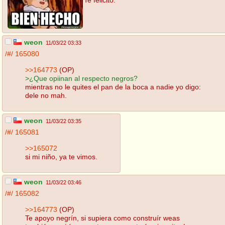
weon
11/03/22 03:33
/#/
165080
>>164773
(OP)
>¿Que opiinan al respecto negros?
mientras no le quites el pan de la boca a nadie yo digo:
dele no mah.
weon
11/03/22 03:35
/#/
165081
>>165072
si mi niño, ya te vimos.
weon
11/03/22 03:46
/#/
165082
>>164773
(OP)
Te apoyo negrín, si supiera como construír weas