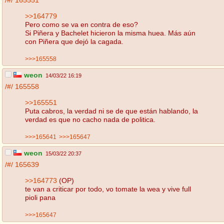
/#/
165551
>>164779
Pero como se va en contra de eso?
Si Piñera y Bachelet hicieron la misma huea. Más aún
con Piñera que dejó la cagada.
>>>165558
weon
14/03/22 16:19
/#/
165558
>>165551
Puta cabros, la verdad ni se de que están hablando, la
verdad es que no cacho nada de politica.
>>>165641
>>>165647
weon
15/03/22 20:37
/#/
165639
>>164773
(OP)
te van a criticar por todo, vo tomate la wea y vive full
pioli pana
>>>165647