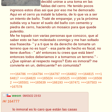
decidió unirse a una toma en las
faldas del cerro. He tenido pocos
ingresos estos días asi que por eso me he demorado.
Aqui en el cerro ya instalé la tuberia, de lo que va a ser
un intento de baño. Traté de emparejar, y ya la próxima
subida voy a hacer el suelo del baño con cemento y
piedra de cerro, haciendo un mosaico para que quede
pulentito.
Me he topado con varias personas que conozco, que al
saber esto se han molestado conmigo y me han soltado
esa frasecita- " y a ti que te da derecho de tomarte un
terreno que no es tuyo" - esa parte de hecho es fiscal, no
tiene dueños - " ah! entonces tu crees que está bien!
entonces todos deberiamos ir a tomarnos un terreno." -
¿Que opiinan al respecto negros? Esto es inmoral? me
convierte en un, delincuente? en comunista?
>>>164786
>>>164794
>>>164797
>>>164802
>>>164815
>>>1
64817
>>>164820
>>>165024
>>>165025
>>>165080
>>>16508
2
>>>165501
>>>165639
>>>166193
>>>167471
>>>167503
>>
>167578
weon
08/03/22 23:53
/#/
164777
lo inmoral es lo caro que están las casas