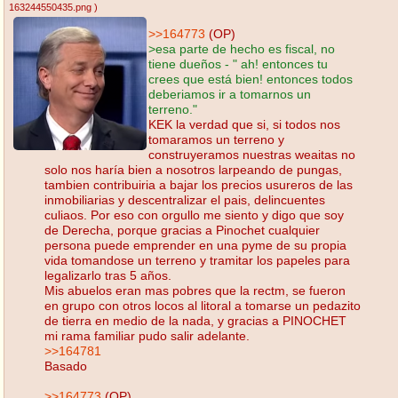
163244550435.png
)
>>164773
(OP)
>esa parte de hecho es fiscal, no
tiene dueños - " ah! entonces tu
crees que está bien! entonces todos
deberiamos ir a tomarnos un
terreno."
KEK la verdad que si, si todos nos
tomaramos un terreno y
construyeramos nuestras weaitas no
solo nos haría bien a nosotros larpeando de pungas,
tambien contribuiria a bajar los precios usureros de las
inmobiliarias y descentralizar el pais, delincuentes
culiaos. Por eso con orgullo me siento y digo que soy
de Derecha, porque gracias a Pinochet cualquier
persona puede emprender en una pyme de su propia
vida tomandose un terreno y tramitar los papeles para
legalizarlo tras 5 años.
Mis abuelos eran mas pobres que la rectm, se fueron
en grupo con otros locos al litoral a tomarse un pedazito
de tierra en medio de la nada, y gracias a PINOCHET
mi rama familiar pudo salir adelante.
>>164781
Basado
>>164773
(OP)