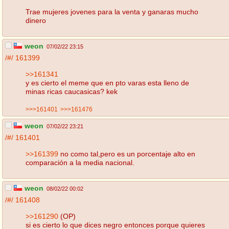
Trae mujeres jovenes para la venta y ganaras mucho
dinero
weon
07/02/22 23:15
/#/
161399
>>161341
y es cierto el meme que en pto varas esta lleno de
minas ricas caucasicas? kek
>>>161401
>>>161476
weon
07/02/22 23:21
/#/
161401
>>161399
no como tal,pero es un porcentaje alto en
comparación a la media nacional.
weon
08/02/22 00:02
/#/
161408
>>161290
(OP)
si es cierto lo que dices negro entonces porque quieres