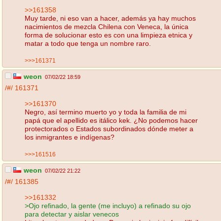
>>161358
Muy tarde, ni eso van a hacer, además ya hay muchos
nacimientos de mezcla Chilena con Veneca, la única
forma de solucionar esto es con una limpieza etnica y
matar a todo que tenga un nombre raro.
>>>161371
weon
07/02/22 18:59
/#/
161371
>>161370
Negro, así termino muerto yo y toda la familia de mi
papá que el apellido es itálico kek. ¿No podemos hacer
protectorados o Estados subordinados dónde meter a
los inmigrantes e indígenas?
>>>161516
weon
07/02/22 21:22
/#/
161385
>>161332
>Ojo refinado, la gente (me incluyo) a refinado su ojo
para detectar y aislar venecos