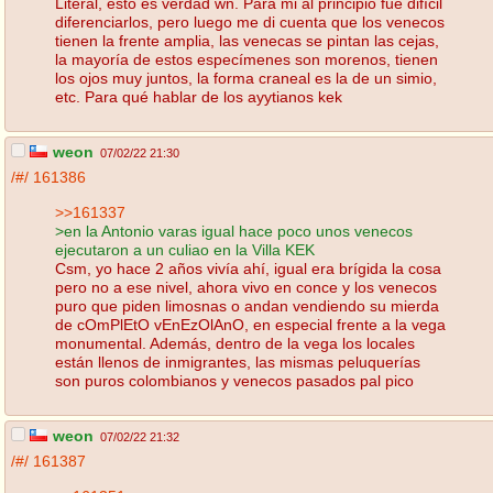
Literal, esto es verdad wn. Para mi al principio fue difícil
diferenciarlos, pero luego me di cuenta que los venecos
tienen la frente amplia, las venecas se pintan las cejas,
la mayoría de estos especímenes son morenos, tienen
los ojos muy juntos, la forma craneal es la de un simio,
etc. Para qué hablar de los ayytianos kek
weon
07/02/22 21:30
/#/
161386
>>161337
>en la Antonio varas igual hace poco unos venecos
ejecutaron a un culiao en la Villa KEK
Csm, yo hace 2 años vivía ahí, igual era brígida la cosa
pero no a ese nivel, ahora vivo en conce y los venecos
puro que piden limosnas o andan vendiendo su mierda
de cOmPlEtO vEnEzOlAnO, en especial frente a la vega
monumental. Además, dentro de la vega los locales
están llenos de inmigrantes, las mismas peluquerías
son puros colombianos y venecos pasados pal pico
weon
07/02/22 21:32
/#/
161387