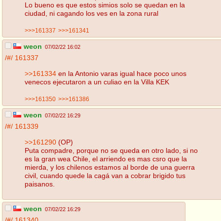
Lo bueno es que estos simios solo se quedan en la
ciudad, ni cagando los ves en la zona rural
>>>161337
>>>161341
weon
07/02/22 16:02
/#/
161337
>>161334
en la Antonio varas igual hace poco unos
venecos ejecutaron a un culiao en la Villa KEK
>>>161350
>>>161386
weon
07/02/22 16:29
/#/
161339
>>161290
(OP)
Puta compadre, porque no se queda en otro lado, si no
es la gran wea Chile, el arriendo es mas csro que la
mierda, y los chilenos estamos al borde de una guerra
civil, cuando quede la cagá van a cobrar brigido tus
paisanos.
weon
07/02/22 16:29
/#/
161340