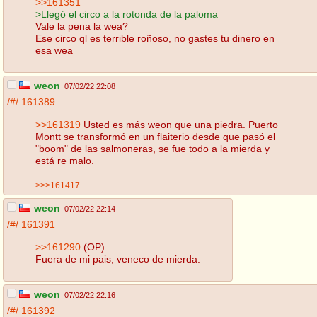
>>161351
>Llegó el circo a la rotonda de la paloma
Vale la pena la wea?
Ese circo ql es terrible roñoso, no gastes tu dinero en
esa wea
weon
07/02/22 22:08
/#/
161389
>>161319
Usted es más weon que una piedra. Puerto
Montt se transformó en un flaiterio desde que pasó el
"boom" de las salmoneras, se fue todo a la mierda y
está re malo.
>>>161417
weon
07/02/22 22:14
/#/
161391
>>161290
(OP)
Fuera de mi pais, veneco de mierda.
weon
07/02/22 22:16
/#/
161392