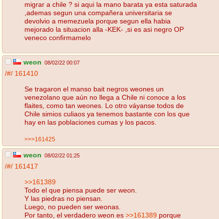
migrar a chile ? si aqui la mano barata ya esta saturada
,ademas segun una compañera universitaria se
devolvio a memezuela porque segun ella habia
mejorado la situacion alla -KEK- ,si es asi negro OP
veneco confirmamelo
weon
08/02/22 00:07
/#/
161410
Se tragaron el manso bait negros weones un
venezolano que aún no llega a Chile ni conoce a los
flaites, como tan weones. Lo otro váyanse todos de
Chile simios culiaos ya tenemos bastante con los que
hay en las poblaciones cumas y los pacos.
>>>161425
weon
08/02/22 01:25
/#/
161417
>>161389
Todo el que piensa puede ser weon.
Y las piedras no piensan.
Luego, no pueden ser weonas.
Por tanto, el verdadero weon es
>>161389
porque