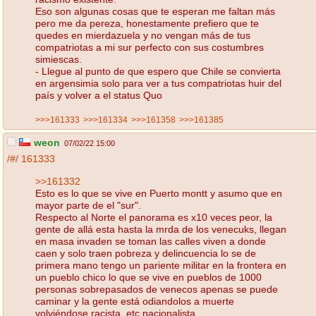
Eso son algunas cosas que te esperan me faltan más
pero me da pereza, honestamente prefiero que te
quedes en mierdazuela y no vengan más de tus
compatriotas a mi sur perfecto con sus costumbres
simiescas.
- Llegue al punto de que espero que Chile se convierta
en argensimia solo para ver a tus compatriotas huir del
país y volver a el status Quo
>>>161333
>>>161334
>>>161358
>>>161385
weon
07/02/22 15:00
/#/
161333
>>161332
Esto es lo que se vive en Puerto montt y asumo que en
mayor parte de el "sur".
Respecto al Norte el panorama es x10 veces peor, la
gente de allá esta hasta la mrda de los venecuks, llegan
en masa invaden se toman las calles viven a donde
caen y solo traen pobreza y delincuencia lo se de
primera mano tengo un pariente militar en la frontera en
un pueblo chico lo que se vive en pueblos de 1000
personas sobrepasados de venecos apenas se puede
caminar y la gente está odiandolos a muerte
volviéndose racista, etc nacionalista