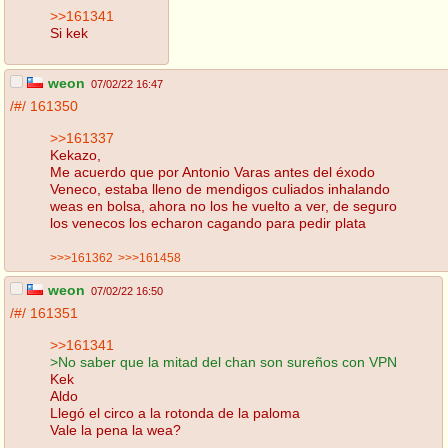
>>161341
Si kek
weon
07/02/22 16:47
/#/
161350
>>161337
Kekazo,
Me acuerdo que por Antonio Varas antes del éxodo
Veneco, estaba lleno de mendigos culiados inhalando
weas en bolsa, ahora no los he vuelto a ver, de seguro
los venecos los echaron cagando para pedir plata
>>>161362
>>>161458
weon
07/02/22 16:50
/#/
161351
>>161341
>No saber que la mitad del chan son sureños con VPN
Kek
Aldo
Llegó el circo a la rotonda de la paloma
Vale la pena la wea?