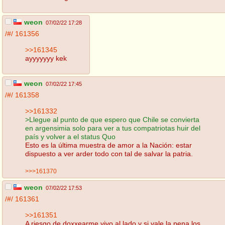
weon
07/02/22 17:28
/#/
161356
>>161345
ayyyyyyy kek
weon
07/02/22 17:45
/#/
161358
>>161332
>Llegue al punto de que espero que Chile se convierta
en argensimia solo para ver a tus compatriotas huir del
país y volver a el status Quo
Esto es la última muestra de amor a la Nación: estar
dispuesto a ver arder todo con tal de salvar la patria.
>>>161370
weon
07/02/22 17:53
/#/
161361
>>161351
A riesgo de doxxearme vivo al lado y si vale la pena los