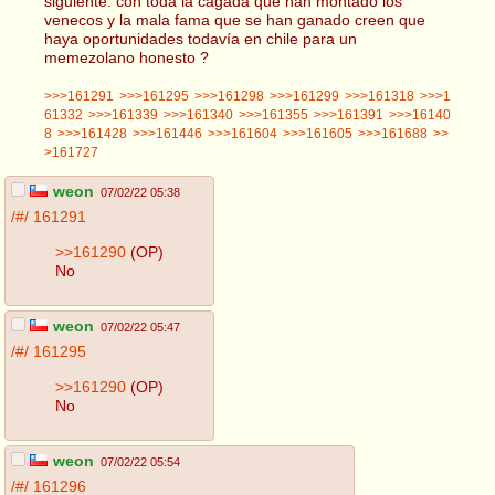
siguiente: con toda la cagada que han montado los
venecos y la mala fama que se han ganado creen que
haya oportunidades todavía en chile para un
memezolano honesto ?
>>>161291
>>>161295
>>>161298
>>>161299
>>>161318
>>>1
61332
>>>161339
>>>161340
>>>161355
>>>161391
>>>16140
8
>>>161428
>>>161446
>>>161604
>>>161605
>>>161688
>>
>161727
weon
07/02/22 05:38
/#/
161291
>>161290
(OP)
No
weon
07/02/22 05:47
/#/
161295
>>161290
(OP)
No
weon
07/02/22 05:54
/#/
161296