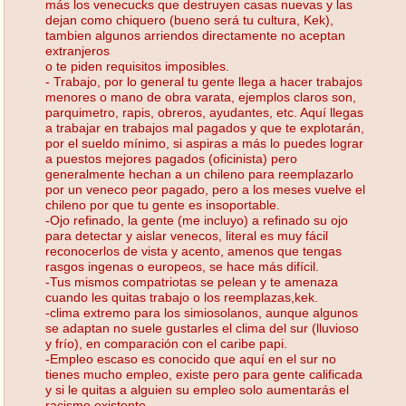
más los venecucks que destruyen casas nuevas y las
dejan como chiquero (bueno será tu cultura, Kek),
tambien algunos arriendos directamente no aceptan
extranjeros
o te piden requisitos imposibles.
- Trabajo, por lo general tu gente llega a hacer trabajos
menores o mano de obra varata, ejemplos claros son,
parquimetro, rapis, obreros, ayudantes, etc. Aquí llegas
a trabajar en trabajos mal pagados y que te explotarán,
por el sueldo mínimo, si aspiras a más lo puedes lograr
a puestos mejores pagados (oficinista) pero
generalmente hechan a un chileno para reemplazarlo
por un veneco peor pagado, pero a los meses vuelve el
chileno por que tu gente es insoportable.
-Ojo refinado, la gente (me incluyo) a refinado su ojo
para detectar y aislar venecos, literal es muy fácil
reconocerlos de vista y acento, amenos que tengas
rasgos ingenas o europeos, se hace más difícil.
-Tus mismos compatriotas se pelean y te amenaza
cuando les quitas trabajo o los reemplazas,kek.
-clima extremo para los simiosolanos, aunque algunos
se adaptan no suele gustarles el clima del sur (lluvioso
y frío), en comparación con el caribe papi.
-Empleo escaso es conocido que aquí en el sur no
tienes mucho empleo, existe pero para gente calificada
y si le quitas a alguien su empleo solo aumentarás el
racismo existente.