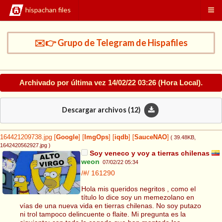
hispachan files
✉️👉 Grupo de Telegram de Hispafiles
Archivado por última vez
14/02/22 03:26
(Hora Local).
Descargar archivos (
12
)
164421209738.jpg
[
Google
]
[
ImgOps
]
[
iqdb
]
[
SauceNAO
]
( 39.48KB
,
1642420562927.jpg
)
Soy veneco y voy a tierras chilenas
weon
07/02/22 05:34
/#/
161290
Hola mis queridos negritos , como el
título lo dice soy un memezolano en
vías de una nueva vida en tierras chilenas. No soy putazo
ni trol tampoco delincuente o flaite. Mi pregunta es la