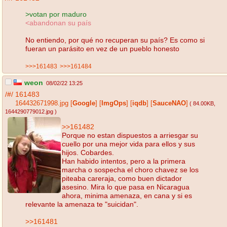
>votan por maduro
<abandonan su país
No entiendo, por qué no recuperan su país? Es como si
fueran un parásito en vez de un pueblo honesto
>>>161483
>>>161484
weon
08/02/22 13:25
/#/
161483
164432671998.jpg
[
Google
]
[
ImgOps
]
[
iqdb
]
[
SauceNAO
]
( 84.00KB
,
1644290779012.jpg
)
>>161482
Porque no estan dispuestos a arriesgar su
cuello por una mejor vida para ellos y sus
hijos. Cobardes.
Han habido intentos, pero a la primera
marcha o sospecha el choro chavez se los
piteaba careraja, como buen dictador
asesino. Mira lo que pasa en Nicaragua
ahora, minima amenaza, en cana y si es
relevante la amenaza te "suicidan".
>>161481