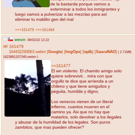
de la bastarda porque vamos a
exterminar a todos los inmigrantes y
luego vamos a pulverizar a las mezclas para así
eliminar tu maldito gen del mal
>>>161479
>>>161484
weon
08/02/22 12:22
/#/
161479
164432293063.webm
[
Google
]
[
ImgOps
]
[
iqdb
]
[
SauceNAO
]
( 2.71MB
,
1623881207345.webm
)
>>161477
El wn violento. El chamito amigo solo
quiere sobrevivir... mira con que
orgullo te dice que arrienda a un
chileno y que tiene amiguitos y
peguita, humilde y digno.
Los venecos vienen de un literal
infierno, cuantos mueren en el
camino ya. Asi que no hay que
matarlos, solo devolver a los ilegales
y abusar de la humildad de los legales. Son puros
zambitos, que mas pueden ofrecer?