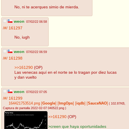
No, ni te acerques simio de mierda.
weon
07/02/22 06:58
/#/
161297
No, iugh
weon
07/02/22 06:59
/#/
161298
>>161290
(OP)
Las venecas aquí en el norte se lo tragan por diez lucas
y dan vuelto
weon
07/02/22 07:05
/#/
161299
164421753514.png
[
Google
]
[
ImgOps
]
[
iqdb
]
[
SauceNAO
]
( 102.87KB
,
Captura de pantalla 2022-02-07 040522.png
)
>>161290
(OP)
>creen que haya oportunidades