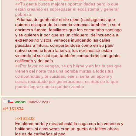
<<Tu gente busca mejores oportunidades pero lo que
están creando es sobrepasar el ecosistema y generar
pobreza.
-Además de gente del norte ejem (santiaguinos que
quieren escapar de la escoria venecas también lo se d
encimera fuente, familiares que les encantaba santiago
y se quieren ir por que es un chiquero, delincuencia a
extremos no vistos, venecos inundando las calles
pasadas a fritura, comportándose como en su país
nativo como si fuera la selva, los nortinos se están
viniendo al sur así que también compartirás con gente
calificada y del país.
<<Por favor no vengas, se un héroe y en los buses que
vienen del norte trae una bomba matas a todos tus
compatriotas y te suicidas, ese si seria un aporte y
serias recordado por generaciones, es más de lo que
podrás lograr nunca querido zambo
weon
07/02/22 15:03
/#/
161334
>>161332
En alerce norte y mirasol está la caga con los venecos y
haitianos, si esas weas eran un gueto de falites ahora
los es de caribeños al peo