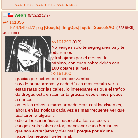
>>>161361
>>>161387
>>>161460
weon
07/02/22 17:27
/#/
161355
164425486372.png
[
Google
]
[
ImgOps
]
[
iqdb
]
[
SauceNAO
]
( 323.99KB
,
asco.png
)
>>161290
(OP)
No vengas solo te segregaremos y te
odiaremos.
y trabajaras por el menos del
mínimo, con cuea sobrevivirás con
100 dólares al mes.
>>161300
gracias por extender el cáncer zambo.
soy de punta arenas y cada día es mas común ver a
estas ratas por las calles, lo interesante es que el trafico
de drogas esta en aumento gracias esos simios picaos
a narcos.
antes los robos a mano armada eran casi inexistentes,
ahora en las noticas cada vez es mas frecuente ver que
asaltaron a alguien.
odio a los caribeños en especial a los venecos y
congos, solo sabes gritar, mencionar cada 5 minutos
que son extranjeros y oler mal, porque por alguna
razón los negros huelen mal.