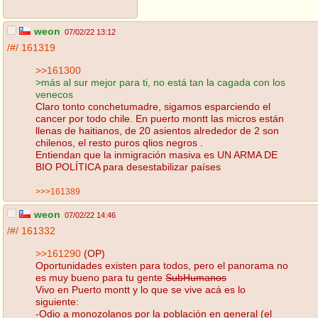
weon
07/02/22 13:12
/#/
161319
>>161300
>más al sur mejor para ti, no está tan la cagada con los
venecos
Claro tonto conchetumadre, sigamos esparciendo el
cancer por todo chile. En puerto montt las micros están
llenas de haitianos, de 20 asientos alrededor de 2 son
chilenos, el resto puros qlios negros .
Entiendan que la inmigración masiva es UN ARMA DE
BIO POLÍTICA para desestabilizar países
>>>161389
weon
07/02/22 14:46
/#/
161332
>>161290
(OP)
Oportunidades existen para todos, pero el panorama no
es muy bueno para tu gente
SubHumanos
Vivo en Puerto montt y lo que se vive acá es lo
siguiente:
-Odio a monozolanos por la población en general (el