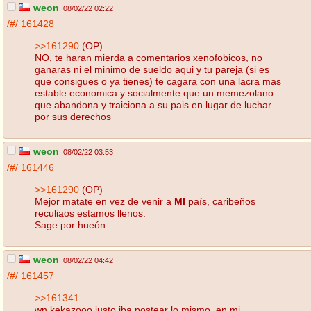
weon
08/02/22 02:22
/#/
161428
>>161290
(OP)
NO, te haran mierda a comentarios xenofobicos, no
ganaras ni el minimo de sueldo aqui y tu pareja (si es
que consigues o ya tienes) te cagara con una lacra mas
estable economica y socialmente que un memezolano
que abandona y traiciona a su pais en lugar de luchar
por sus derechos
weon
08/02/22 03:53
/#/
161446
>>161290
(OP)
Mejor matate en vez de venir a
MI
país, caribeños
reculiaos estamos llenos.
Sage por hueón
weon
08/02/22 04:42
/#/
161457
>>161341
wn kekazooo justo iba postear lo mismo, en mi