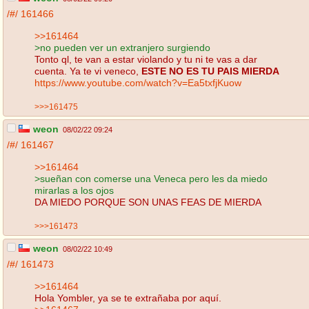
/#/
161466
>>161464
>no pueden ver un extranjero surgiendo
Tonto ql, te van a estar violando y tu ni te vas a dar
cuenta. Ya te vi veneco,
ESTE NO ES TU PAIS MIERDA
https://www.youtube.com/watch?v=Ea5txfjKuow
>>>161475
weon
08/02/22 09:24
/#/
161467
>>161464
>sueñan con comerse una Veneca pero les da miedo
mirarlas a los ojos
DA MIEDO PORQUE SON UNAS FEAS DE MIERDA
>>>161473
weon
08/02/22 10:49
/#/
161473
>>161464
Hola Yombler, ya se te extrañaba por aquí.