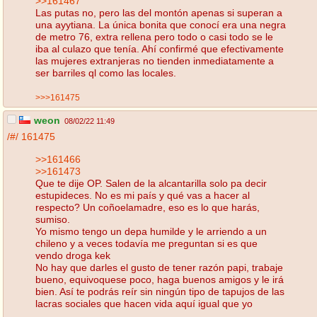
>>161467
Las putas no, pero las del montón apenas si superan a
una ayytiana. La única bonita que conocí era una negra
de metro 76, extra rellena pero todo o casi todo se le
iba al culazo que tenía. Ahí confirmé que efectivamente
las mujeres extranjeras no tienden inmediatamente a
ser barriles ql como las locales.
>>>161475
weon
08/02/22 11:49
/#/
161475
>>161466
>>161473
Que te dije OP. Salen de la alcantarilla solo pa decir
estupideces. No es mi país y qué vas a hacer al
respecto? Un coñoelamadre, eso es lo que harás,
sumiso.
Yo mismo tengo un depa humilde y le arriendo a un
chileno y a veces todavía me preguntan si es que
vendo droga kek
No hay que darles el gusto de tener razón papi, trabaje
bueno, equivoquese poco, haga buenos amigos y le irá
bien. Así te podrás reír sin ningún tipo de tapujos de las
lacras sociales que hacen vida aquí igual que yo