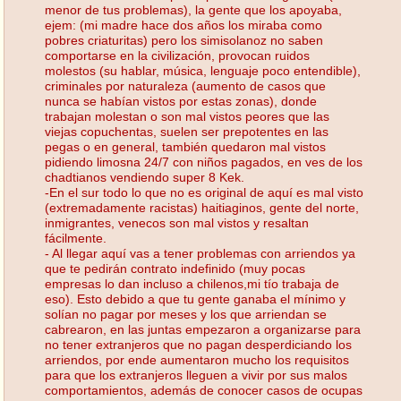
menor de tus problemas), la gente que los apoyaba,
ejem: (mi madre hace dos años los miraba como
pobres criaturitas) pero los simisolanoz no saben
comportarse en la civilización, provocan ruidos
molestos (su hablar, música, lenguaje poco entendible),
criminales por naturaleza (aumento de casos que
nunca se habían vistos por estas zonas), donde
trabajan molestan o son mal vistos peores que las
viejas copuchentas, suelen ser prepotentes en las
pegas o en general, también quedaron mal vistos
pidiendo limosna 24/7 con niños pagados, en ves de los
chadtianos vendiendo super 8 Kek.
-En el sur todo lo que no es original de aquí es mal visto
(extremadamente racistas) haitiaginos, gente del norte,
inmigrantes, venecos son mal vistos y resaltan
fácilmente.
- Al llegar aquí vas a tener problemas con arriendos ya
que te pedirán contrato indefinido (muy pocas
empresas lo dan incluso a chilenos,mi tío trabaja de
eso). Esto debido a que tu gente ganaba el mínimo y
solían no pagar por meses y los que arriendan se
cabrearon, en las juntas empezaron a organizarse para
no tener extranjeros que no pagan desperdiciando los
arriendos, por ende aumentaron mucho los requisitos
para que los extranjeros lleguen a vivir por sus malos
comportamientos, además de conocer casos de ocupas