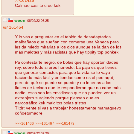
>>161425
Calmao casi te creo kek
weon
08/02/22 06:25
/#/
161464
Y lo vas a preguntar en el tablón de desadaptados
malbañaos que sueñan con comerse una Veneca pero
les da miedo mirarlas a los ojos aunque se la dan de los
más malotes y más racistas que hay tippity top ponkek
Pa contestarte negro, de bolas que hay oportunidades
rey, sobre todo si eres honesto. La paja es que tienes
que generar contactos para que la vida se te vaya
haciendo más fácil y entiendas como es el peo aquí,
pero de qué se puede se puede y no le creas a los
flaites de teclado que te respondieron que no cabe más
nadie, esos son los envidiosos que no pueden ver un
extranjero surgiendo porque piensan que es
narcotráfico kek malditos bolas tristes
Tl;dr: vente si vas a trabajar honestamente mamaguevo
coñoetumadre
>>>161466
>>>161467
>>>161473
weon
08/02/22 09:20