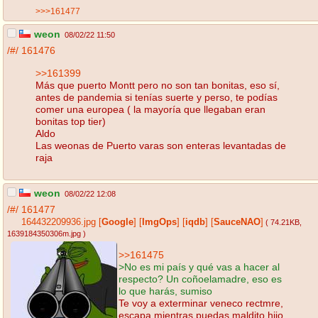
>>>161477
weon
08/02/22 11:50
/#/
161476
>>161399
Más que puerto Montt pero no son tan bonitas, eso sí,
antes de pandemia si tenías suerte y perso, te podías
comer una europea ( la mayoría que llegaban eran
bonitas top tier)
Aldo
Las weonas de Puerto varas son enteras levantadas de
raja
weon
08/02/22 12:08
/#/
161477
164432209936.jpg
[
Google
]
[
ImgOps
]
[
iqdb
]
[
SauceNAO
]
( 74.21KB
,
1639184350306m.jpg
)
>>161475
>No es mi país y qué vas a hacer al
respecto? Un coñoelamadre, eso es
lo que harás, sumiso
Te voy a exterminar veneco rectmre,
escapa mientras puedas maldito hijo