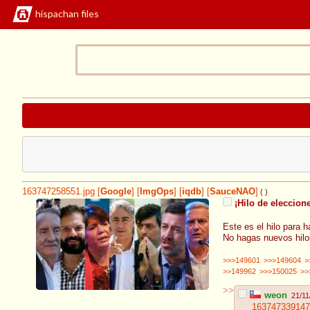
hispachan files
163747258551.jpg
[
Google
]
[
ImgOps
]
[
iqdb
]
[
SauceNAO
]
( )
¡Hilo de eleccion
Este es el hilo para h
No hagas nuevos hilo
>>>149601
>>>149604
>
>>149962
>>>150025
>>
>>
weon
21/11
163747339147