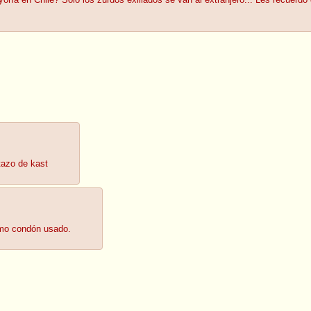
ría en Chile? Solo los zurdos exiliados se van al extranjero... Les recuer
tazo de kast
omo condón usado.