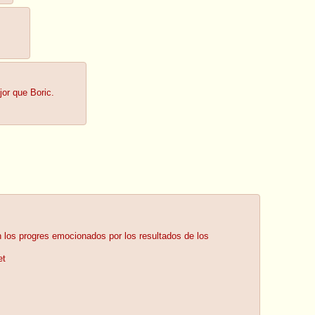
jor que Boric.
 los progres emocionados por los resultados de los
et