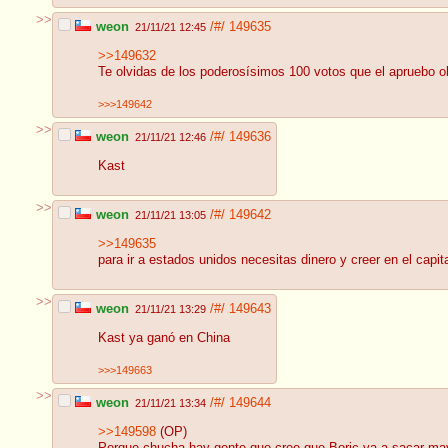
>>
weon
/#/
149635
21/11/21 12:45
>>149632
Te olvidas de los poderosísimos 100 votos que el apruebo ob
>>>149642
>>
weon
/#/
149636
21/11/21 12:46
Kast
>>
weon
/#/
149642
21/11/21 13:05
>>149635
para ir a estados unidos necesitas dinero y creer en el capi
>>
weon
/#/
149643
21/11/21 13:29
Kast ya ganó en China
>>>149663
>>
weon
/#/
149644
21/11/21 13:34
>>149598
(OP)