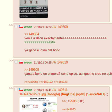
>>
weon
/#/
149609
21/11/21 06:22
>>149604
venia a decir exactamente>>>>>>>>>>>>>>>>>>>>>>
>>>>>>>>>>>>esto
ya gano el csm del boric
>>
weon
/#/
149610
21/11/21 06:25
>>149608
ganara boric en primera? seria epico. aunque no creo no qui
>>>150085
>>>150122
>>>150123
>>
weon
/#/
149611
21/11/21 06:41
163747687571.jpg
[
Google
]
[
ImgOps
]
[
iqdb
]
[
SauceNAO
]
( )
>>149598
(OP)
>>>149623