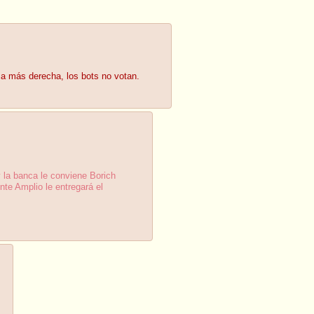
ca más derecha, los bots no votan.
y la banca le conviene Borich
te Amplio le entregará el