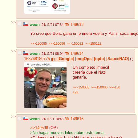
>>
weon
/#/
149613
21/11/21 07:34
Yo creo que Boric gana en primera vuelta y Parisi saca mej
>>>150085
>>>150086
>>>150092
>>>150122
>>
weon
/#/
149614
21/11/21 08:04
163748189775.jpg
[
Google
]
[
ImgOps
]
[
iqdb
]
[
SauceNAO
]
( )
Un completo imbécil
creería que el Nazi
ganaría.
>>>150085
>>>150086
>>>150
122
>>
weon
/#/
149616
21/11/21 10:46
>>149598
(OP)
>No hagas nuevos hilos sobre este tema.
¿Y donde estabas hace 560 hilos sobre este tema?