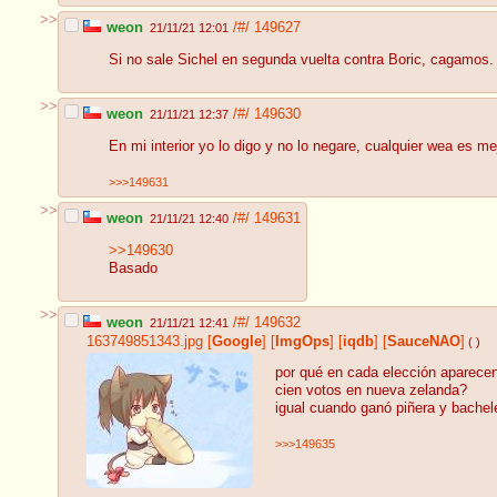
>>
weon
/#/
149627
21/11/21 12:01
Si no sale Sichel en segunda vuelta contra Boric, cagamos.
>>
weon
/#/
149630
21/11/21 12:37
En mi interior yo lo digo y no lo negare, cualquier wea es me
>>>149631
>>
weon
/#/
149631
21/11/21 12:40
>>149630
Basado
>>
weon
/#/
149632
21/11/21 12:41
163749851343.jpg
[
Google
]
[
ImgOps
]
[
iqdb
]
[
SauceNAO
]
( )
por qué en cada elección aparecen
cien votos en nueva zelanda?
igual cuando ganó piñera y bachel
>>>149635