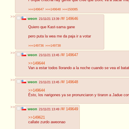
Porque chucha hay gente que cree que Boric va a sacar mayo
>>>149647
>>>149648
>>>150085
>>
weon
/#/
149646
21/11/21 13:39
Quiero que Kast-sama gane
pero puta la wea me da paja ir a votar
>>>149736
>>>149738
>>
weon
/#/
149647
21/11/21 13:45
>>149644
Van a estar todos llorando a la noche cuando se vea el bata
>>
weon
/#/
149648
21/11/21 13:45
>>149644
Ésto, los narigones ya se pronunciaron y tiraron a Jadue c
>>
weon
/#/
149649
21/11/21 13:49
>>149621
callate zurdo aweonao