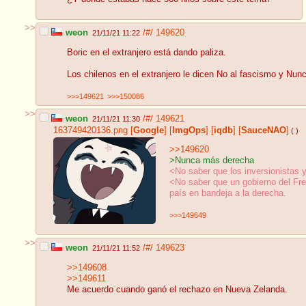
>>
weon
/#/
149620
21/11/21 11:22
Boric en el extranjero está dando paliza.
Los chilenos en el extranjero le dicen No al fascismo y Nun
>>>149621
>>>150086
>>
weon
/#/
149621
21/11/21 11:30
163749420136.png
[
Google
]
[
ImgOps
]
[
iqdb
]
[
SauceNAO
]
( )
>>149620
>Nunca más derecha
<No saber que los inversionistas 
<No saber que un gobierno del Fren
país en bandeja a la derecha.
>>>149649
>>
weon
/#/
149623
21/11/21 11:52
>>149608
>>149611
Me acuerdo cuando ganó el rechazo en Nueva Zelanda.