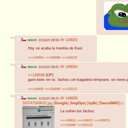
>>
weon
/#/
149603
21/11/21 05:59
Hoy se acaba la mentira de Kast.
>>>149864
>>>150086
>>>150122
>>
weon
/#/
149604
21/11/21 06:01
>>149598
(OP)
gano boric en nz. faxhos con kagadera temprano. se viene pa
>>>149609
>>>150086
>>>150122
>>
weon
/#/
149608
21/11/21 06:21
163747569620.jpg
[
Google
]
[
ImgOps
]
[
iqdb
]
[
SauceNAO
]
( )
La sufren los fachos.
>>>149610
>>>149623
>>>149879
>>>150086
>>>150122