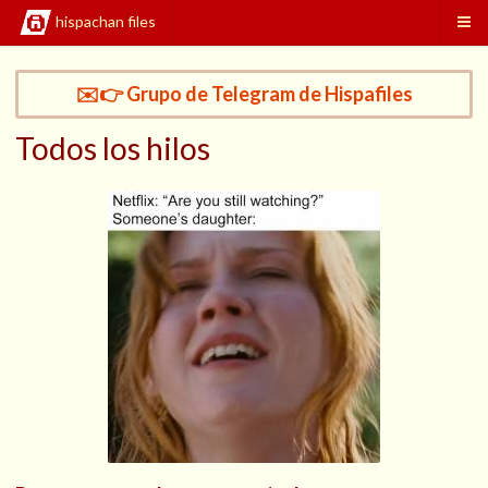
hispachan files
✉️👉 Grupo de Telegram de Hispafiles
Todos los hilos