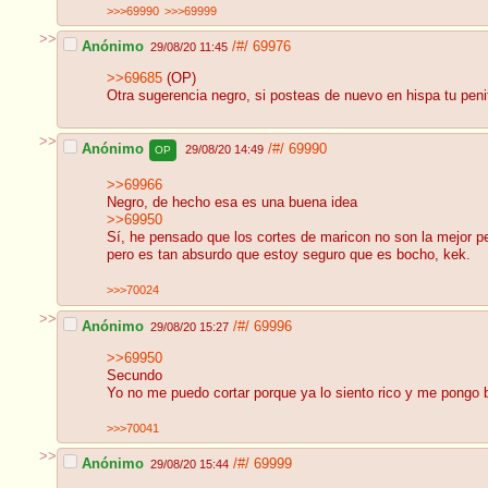
>>>69990
>>>69999
>>
Anónimo
/#/
69976
29/08/20 11:45
>>69685
(OP)
Otra sugerencia negro, si posteas de nuevo en hispa tu penit
>>
Anónimo
/#/
69990
29/08/20 14:49
OP
>>69966
Negro, de hecho esa es una buena idea
>>69950
Sí, he pensado que los cortes de maricon no son la mejor p
pero es tan absurdo que estoy seguro que es bocho, kek.
>>>70024
>>
Anónimo
/#/
69996
29/08/20 15:27
>>69950
Secundo
Yo no me puedo cortar porque ya lo siento rico y me pongo 
>>>70041
>>
Anónimo
/#/
69999
29/08/20 15:44