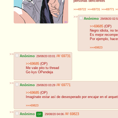
personas deficientes
>>>69722
>>>69731
>>>69771
>
>>
Anónimo
29/08/20 02:5
>>69685
(OP)
Negro idiota, no t
Es mejor recompen
Por ejemplo, haces
>>>69823
>>
Anónimo
/#/
69731
29/08/20 03:01
>>69685
(OP)
Me vale pito tu thread
Go kys OPendeja
>>
Anónimo
/#/
69771
29/08/20 03:29
>>69685
(OP)
Imagínate estar así de desesperado por encajar en el arquet
>>>69823
>>
Anónimo
/#/
69823
29/08/20 04:06
OP