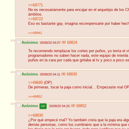
>>69771
No es necesariamente para encajar en el arquetipo de los Ch
ámbitos.
>>69722
Eso es bastante gay, imagina recompensarte por haber hecho
>>>69941
>>
Anónimo
/#/
69824
29/08/20 04:07
Te recomiendo remplazar los cortes por puños, yo tenía el v
programadores no saben hacer nada, este equipo de mierda n
puños en la cara por cada que gritaba al tv y poco a poco 
>>
Anónimo
/#/
69830
29/08/20 04:11
>>69685
(OP)
De primeras, tocar la paja como inicial... Empezaste mal OP
>>>69852
>>
Anónimo
/#/
69852
29/08/20 04:26
OP
>>69830
¿Por qué empecé mal? Yo también creía que la paja era algo
demás personas, como los cumbrains que a la mínima que dig