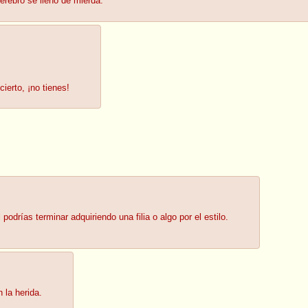
cerebro se llenó de mierda.
cierto, ¡no tienes!
drías terminar adquiriendo una filia o algo por el estilo.
 la herida.