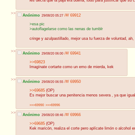
les decía que la paja era buena, todo para justificar que su 
>>
Anónimo
/#/
69912
29/08/20 05:27
>esa pic
>autoflagelarse como las nenas de tumblr
cringe y azulpastillado, mejor usa tu fuerza de voluntad, ah, 
>>
Anónimo
/#/
69941
29/08/20 06:00
>>69823
Imagínate cortarte como un emo de mierda, kek
>>
Anónimo
/#/
69950
29/08/20 06:55
>>69685
(OP)
Es mejor buscar una penitencia menos severa , ya que igual po
>>>69990
>>>69996
>>
Anónimo
/#/
69966
29/08/20 08:46
>>69685
(OP)
Kek maricón, realiza el corte pero aplícate limón o alcohol en