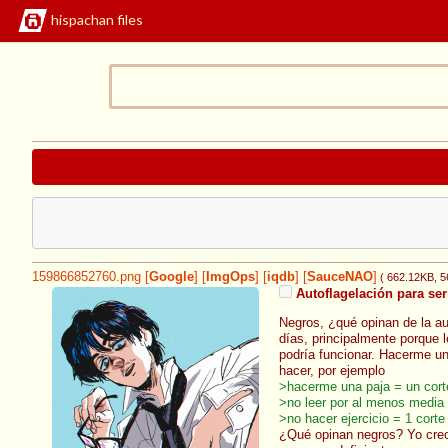
hispachan files
159866852760.png
[
Google
]
[
ImgOps
]
[
iqdb
]
[
SauceNAO
]
( 662.12KB
, 
Autoflagelación para se
Negros, ¿qué opinan de la au
días, principalmente porque l
podría funcionar. Hacerme un
hacer, por ejemplo
>hacerme una paja = un cort
>no leer por al menos media 
>no hacer ejercicio = 1 corte
¿Qué opinan negros? Yo creo