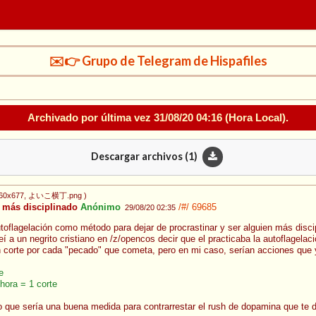
✉️👉 Grupo de Telegram de Hispafiles
Archivado por última vez
31/08/20 04:16
(Hora Local).
Descargar archivos (
1
)
560x677
, よいこ横丁.png
)
r más disciplinado
Anónimo
/#/
69685
29/08/20 02:35
toflagelación como método para dejar de procrastinar y ser alguien más disc
eí a un negrito cristiano en /z/opencos decir que el practicaba la autoflagel
 corte por cada "pecado" que cometa, pero en mi caso, serían acciones que yo
e
hora = 1 corte
 que sería una buena medida para contrarrestar el rush de dopamina que te 