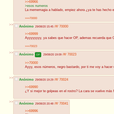
>>69966
>esos numeros
La mememagia a hablado, empiez ahora ¿ya te has hecho el 
>>>70000
>>
Anónimo
/#/
70000
29/08/20 15:45
>>69999
Ayyyyyyyy, ya sabes que hacer OP, ademas recuerda que Cir
>>>70023
>>
Anónimo
/#/
70023
29/08/20 19:09
OP
>>70000
Ayyy, esos números, negro bastardo, por ti me voy a hacer u
>>
Anónimo
/#/
70024
29/08/20 19:29
>>69990
¿Y si mejor te golpeas en el rostro? La cara se vuelve más 
>>
Anónimo
/#/
70041
29/08/20 20:48
>>69996