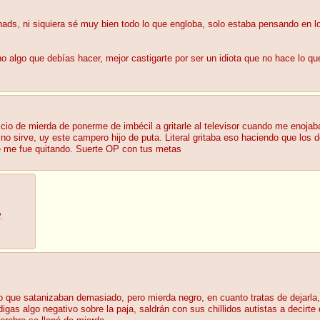
ads, ni siquiera sé muy bien todo lo que engloba, solo estaba pensando en l
 algo que debías hacer, mejor castigarte por ser un idiota que no hace lo q
icio de mierda de ponerme de imbécil a gritarle al televisor cuando me enoja
o sirve, uy este campero hijo de puta. Literal gritaba eso haciendo que los 
se me fue quitando. Suerte OP con tus metas
.
 que satanizaban demasiado, pero mierda negro, en cuanto tratas de dejarla,
as algo negativo sobre la paja, saldrán con sus chillidos autistas a decirt