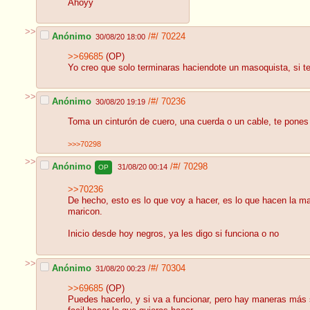
Ahoyy
>>
Anónimo
/#/
70224
30/08/20 18:00
>>69685
(OP)
Yo creo que solo terminaras haciendote un masoquista, si te
>>
Anónimo
/#/
70236
30/08/20 19:19
Toma un cinturón de cuero, una cuerda o un cable, te pones 
>>>70298
>>
Anónimo
/#/
70298
31/08/20 00:14
OP
>>70236
De hecho, esto es lo que voy a hacer, es lo que hacen la ma
maricon.
Inicio desde hoy negros, ya les digo si funciona o no
>>
Anónimo
/#/
70304
31/08/20 00:23
>>69685
(OP)
Puedes hacerlo, y si va a funcionar, pero hay maneras más