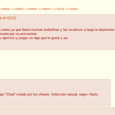
>>69830
>>>69950
>>>69966
>>>69976
>>>70224
>>>70304
/#/
69722
4
e cortes ya que libera muchas endorfinas y las cicatrices a larga te deprimiran
sarte por no procastinar
 ejercicio y juegas un algo que te guste y asi.
ipo "Chad" creado por los chanes. Selección natural, negro. Hazlo.