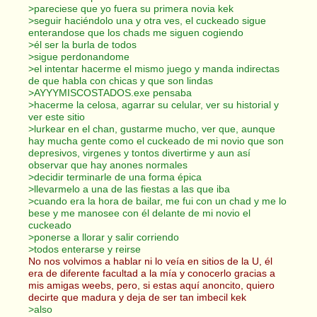
>pareciese que yo fuera su primera novia kek
>seguir haciéndolo una y otra ves, el cuckeado sigue
enterandose que los chads me siguen cogiendo
>él ser la burla de todos
>sigue perdonandome
>el intentar hacerme el mismo juego y manda indirectas
de que habla con chicas y que son lindas
>AYYYMISCOSTADOS.exe pensaba
>hacerme la celosa, agarrar su celular, ver su historial y
ver este sitio
>lurkear en el chan, gustarme mucho, ver que, aunque
hay mucha gente como el cuckeado de mi novio que son
depresivos, virgenes y tontos divertirme y aun así
observar que hay anones normales
>decidir terminarle de una forma épica
>llevarmelo a una de las fiestas a las que iba
>cuando era la hora de bailar, me fui con un chad y me lo
bese y me manosee con él delante de mi novio el
cuckeado
>ponerse a llorar y salir corriendo
>todos enterarse y reirse
No nos volvimos a hablar ni lo veía en sitios de la U, él
era de diferente facultad a la mía y conocerlo gracias a
mis amigas weebs, pero, si estas aquí anoncito, quiero
decirte que madura y deja de ser tan imbecil kek
>also