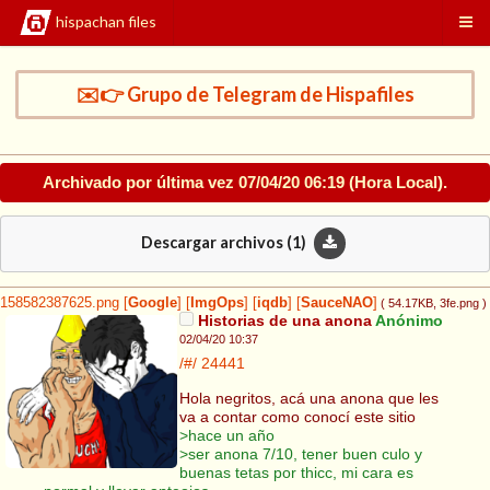
hispachan files
✉️👉 Grupo de Telegram de Hispafiles
Archivado por última vez
07/04/20 06:19
(Hora Local).
Descargar archivos (
1
)
158582387625.png
[
Google
]
[
ImgOps
]
[
iqdb
]
[
SauceNAO
]
( 54.17KB
, 3fe.png
)
Historias de una anona
Anónimo
02/04/20 10:37
/#/
24441
Hola negritos, acá una anona que les
va a contar como conocí este sitio
>hace un año
>ser anona 7/10, tener buen culo y
buenas tetas por thicc, mi cara es