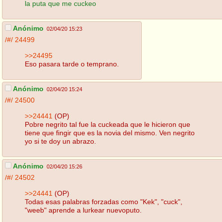
la puta que me cuckeo
Anónimo
02/04/20 15:23
/#/
24499
>>24495
Eso pasara tarde o temprano.
Anónimo
02/04/20 15:24
/#/
24500
>>24441
(OP)
Pobre negrito tal fue la cuckeada que le hicieron que
tiene que fingir que es la novia del mismo. Ven negrito
yo si te doy un abrazo.
Anónimo
02/04/20 15:26
/#/
24502
>>24441
(OP)
Todas esas palabras forzadas como "Kek", "cuck",
"weeb" aprende a lurkear nuevoputo.