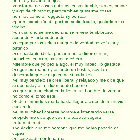
normal y llevar anteojos
>gustarme de cosas autistas, cosas tumblr, skates, anime
y algo de chimpost, pero también gustarme cosas
normies como el reggaeton y perrear
>por mi condición de gustos medio freaks, gustarle a los
virgins
>un día, uno se me declara, se le veía tembloroso,
sudando y tartamudeando
>acepto por los kekes aunque de verdad se veía muy
patético
>ser bastante idiota, gastar mucho dinero en mi,
peluches, comida, salidas, etcétera
>siempre que yo pedía algo, el muy imbecil lo gastaba
>seguir perreando y estando en fiestas, soy tan
descarada que le digo como si nada kek
>el muy pendejo se cree liberal y relajado y me dice que
sí que estoy en mi libertad de hacerlo
>cogerme a un chad en la fiesta, un hombre de verdad,
no como el tonto este
>todo el mundo saberlo hasta llegar a oidos de mi novio
cuckeado
>el muy imbecil creerse hombre e intentando verse
enojado me dice que qué me pasaba
seguía
tartamudeando
>yo decirle que me perdone que me había pasado de
copas
>el cuckeado perdonarme