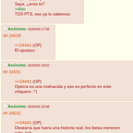
Saya, ¿eres tú?
>Aldo
TDS PTS, eso ya lo sabemos
Anónimo
02/04/20 17:58
/#/
24528
>>24441
(OP)
El oputazo.
Anónimo
02/04/20 18:02
/#/
24531
>>24441
(OP)
Operra es una malnacida y eso es perfecto en este
chiquero :^)
Anónimo
02/04/20 18:08
/#/
24532
>>24441
(OP)
Desearía que fuera una historia real, los betas merecen
esto, kek.