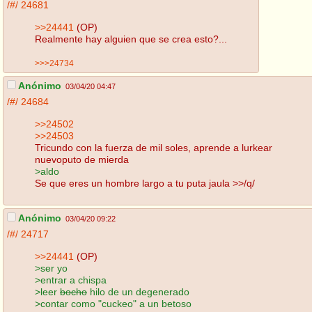
/#/
24681
>>24441
(OP)
Realmente hay alguien que se crea esto?...
>>>24734
Anónimo
03/04/20 04:47
/#/
24684
>>24502
>>24503
Tricundo con la fuerza de mil soles, aprende a lurkear
nuevoputo de mierda
>aldo
Se que eres un hombre largo a tu puta jaula >>/q/
Anónimo
03/04/20 09:22
/#/
24717
>>24441
(OP)
>ser yo
>entrar a chispa
>leer
bocho
hilo de un degenerado
>contar como "cuckeo" a un betoso