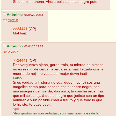
Sí, que bien anona. Ahora pela las tetas negro puto.
Anónimo
05/04/20 09:33
/#/
25210
>>24441
(OP)
Mal bait.
Anónimo
06/04/20 17:15
/#/
25457
>>24441
(OP)
Das vergüenza ajena, gordo trolo, tu mierda de historia
no es real ni de cerca, la jerga esta más forzada que la
muerte de neji, no vas a ser mujer down inútil.
>also
Si es verdad la historia (lo cual dudo mucho) sos una
mogolica como para hacerle eso al pobre negro, sos
una insegura de mierda, das asco, tu concha arde más
que mil soles, ojalá que el negro que jodiste sea un tipo
admirable y un posible chad a futuro y que todo lo que
le hiciste, te pase peor.
<pd
>tus gustos no son autistas, son más normales de lo