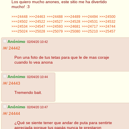
Los quiero mucho anones, este sitio me ha divertido
mucho! :3
>>>24448
>>>24463
>>>24488
>>>24489
>>>24494
>>>24500
>>>24502
>>>24522
>>>24527
>>>24528
>>>24531
>>>24532
>>>24534
>>>24547
>>>24593
>>>24681
>>>24717
>>>24744
>>>25024
>>>25028
>>>25079
>>>25080
>>>25210
>>>25457
Anónimo
02/04/20 10:42
/#/
24442
Pon una foto de tus tetas para que le de mas coraje
cuando lo vea anona
Anónimo
02/04/20 10:44
/#/
24443
Tremendo bait.
Anónimo
02/04/20 10:47
/#/
24444
¿Qué se siente tener que andar de puta para sentirte
apreciada porque tus papás nunca te prestaron