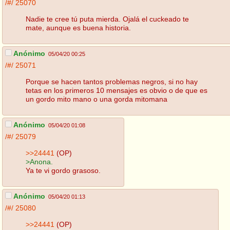
/#/
25070
Nadie te cree tú puta mierda. Ojalá el cuckeado te
mate, aunque es buena historia.
Anónimo
05/04/20 00:25
/#/
25071
Porque se hacen tantos problemas negros, si no hay
tetas en los primeros 10 mensajes es obvio o de que es
un gordo mito mano o una gorda mitomana
Anónimo
05/04/20 01:08
/#/
25079
>>24441
(OP)
>Anona.
Ya te vi gordo grasoso.
Anónimo
05/04/20 01:13
/#/
25080
>>24441
(OP)