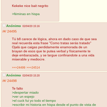
Kekeke nice bait negrito
>féminas en hispa
Anónimo
02/04/20 15:16
/#/
24495
Tú b8 carece de lógica, ahora en dado caso de que sea
real recuerda esta frase "Como tratas serás tratado"
Ojalá que caigas perdidamente enamorada de un
brayan de esos que te putea verbal y físicamente te
deje embarazada, y se largue confinandote a una vida
miserable y mediocre.
>>>24499
>>>24514
Anónimo
02/04/20 15:20
/#/
24498
Te falto
>despertar miado
>ver un espejo
>el cuck fui yo todo el tiempo
>escribir mi historia en hispa desde el punto de vista de