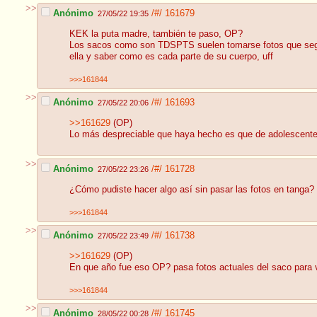
>>
Anónimo
/#/
161679
27/05/22 19:35
KEK la puta madre, también te paso, OP?
Los sacos como son TDSPTS suelen tomarse fotos que según e
ella y saber como es cada parte de su cuerpo, uff
>>>161844
>>
Anónimo
/#/
161693
27/05/22 20:06
>>161629
(OP)
Lo más despreciable que haya hecho es que de adolescente h
>>
Anónimo
/#/
161728
27/05/22 23:26
¿Cómo pudiste hacer algo así sin pasar las fotos en tanga?
>>>161844
>>
Anónimo
/#/
161738
27/05/22 23:49
>>161629
(OP)
En que año fue eso OP? pasa fotos actuales del saco para 
>>>161844
>>
Anónimo
/#/
161745
28/05/22 00:28