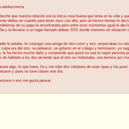
la adolescencia.
ecirle que nuestra relación era la única cosa buena que tenia en la vida y que
te debes en cuando para tener sexo con ella, pero al mismo tiempo le decía q
roblemas de su papa la reconfortarla pero entre esos momentos igual le decía
illa y la llevaron a un lugar llamado aldeas SOS donde menores en situación d
adie le pelaba, le conseguí una amiga de otro curso y eso, empezaban su r
culpa era del otro, se pelearon, se gritaron en el colegio y terminaron, yo se
, le ha hecho mucho daño y comprendo que quizá no sea la mejor persona por
 de hablarle a los dos diciendo que al otro se molestaba, una termino por irse
asara algo, lo que fuera, fui y me robe dos celulares de unas tipas y los pus
ulsaron y pues no tuve clases ese día.
ersona o eso me gusta pensar.