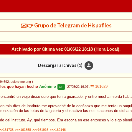
✉️👉 Grupo de Telegram de Hispafiles
Archivado por última vez
01/06/22 18:18
(Hora Local).
Descargar archivos (
1
)
29x692
, delete-me.png
)
les que hayan hecho
Anónimo
/#/
161629
27/05/22 16:07
OP
ncontré un viejo disco duro que tenía guardado, y entre mucha mierda había 
n mis días de instituto me aproveché de la confianza que me tenía un saqui
cronización de las fotos de la galería y desactivé las notificaciones de dicha
ndo del instituto. Ay, qué tiempos. Era escoria en ese entonces y lo sigo sie
>>161738
>>>161858
>>>161916
>>>162146