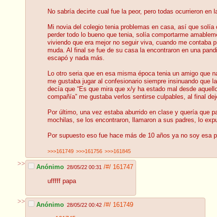
No sabría decirte cual fue la peor, pero todas ocurrieron en 
Mi novia del colegio tenia problemas en casa, así que solía d
perder todo lo bueno que tenia, solía comportarme amablemen
viviendo que era mejor no seguir viva, cuando me contaba p
muda. Al final se fue de su casa la encontraron en una pand
escapó y nada más.
Lo otro seria que en esa misma época tenia un amigo que n
me gustaba jugar al confesionario siempre insinuando que la 
decía que “Es que mira que x/y ha estado mal desde aquello
compañía” me gustaba verlos sentirse culpables, al final deje
Por último, una vez estaba aburrido en clase y quería que p
mochilas, se los encontraron, llamaron a sus padres, lo exp
Por supuesto eso fue hace más de 10 años ya no soy esa p
>>>161749
>>>161756
>>>161845
>>
Anónimo
/#/
161747
28/05/22 00:31
ufffff papa
>>
Anónimo
/#/
161749
28/05/22 00:42