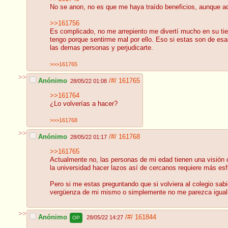
No se anon, no es que me haya traído beneficios, aunque adm
>>161756
Es complicado, no me arrepiento me divertí mucho en su tie
tengo porque sentirme mal por ello. Eso si estas son de esa
las demas personas y perjudicarte.
>>>161765
>>
Anónimo
/#/
161765
28/05/22 01:08
>>161764
¿Lo volverías a hacer?
>>>161768
>>
Anónimo
/#/
161768
28/05/22 01:17
>>161765
Actualmente no, las personas de mi edad tienen una visión 
la universidad hacer lazos así de cercanos requiere más es
Pero si me estas preguntando que si volviera al colegio sab
vergüenza de mi mismo o simplemente no me parezca igual 
>>
Anónimo
/#/
161844
28/05/22 14:27
OP