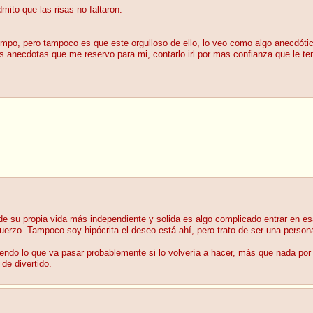
ito que las risas no faltaron.
mpo, pero tampoco es que este orgulloso de ello, lo veo como algo anecdótic
s anecdotas que me reservo para mi, contarlo irl por mas confianza que le te
de su propia vida más independiente y solida es algo complicado entrar en 
fuerzo.
Tampoco soy hipócrita el deseo está ahí, pero trato de ser una person
iendo lo que va pasar probablemente si lo volvería a hacer, más que nada po
de divertido.