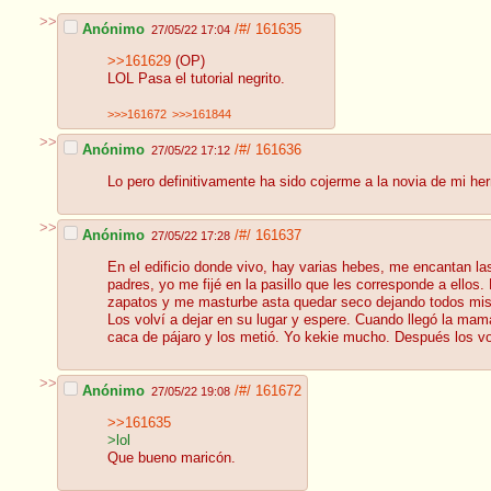
>>
Anónimo
/#/
161635
27/05/22 17:04
>>161629
(OP)
LOL Pasa el tutorial negrito.
>>>161672
>>>161844
>>
Anónimo
/#/
161636
27/05/22 17:12
Lo pero definitivamente ha sido cojerme a la novia de mi h
>>
Anónimo
/#/
161637
27/05/22 17:28
En el edificio donde vivo, hay varias hebes, me encantan la
padres, yo me fijé en la pasillo que les corresponde a ellos
zapatos y me masturbe asta quedar seco dejando todos mi
Los volví a dejar en su lugar y espere. Cuando llegó la mam
caca de pájaro y los metió. Yo kekie mucho. Después los v
>>
Anónimo
/#/
161672
27/05/22 19:08
>>161635
>lol
Que bueno maricón.