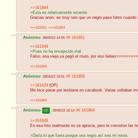
>>161844
>Esta es relativamente reciente
Gracias anon, es muy raro que un negro pase fotos cuando 
>>>161851
>>>161864
>>
Anónimo
/#/
161851
28/05/22 14:55
>>161849
>Pues no ha envejecido mal
Falso, esa vieja ya pegó el muro, por eso hebes>>>>>>>>>
>>>161864
>>
Anónimo
/#/
161858
28/05/22 15:51
>>161629
(OP)
Me hice pasar por lesbiana en cacabook. Varias soltaban imá
>>>161865
>>
Anónimo
/#/
161864
28/05/22 16:13
OP
>>161849
En esa foto realmente no se aprecia, pero le crecieron las 
>Daría lo que fuera porque una negra así sea mi novia.