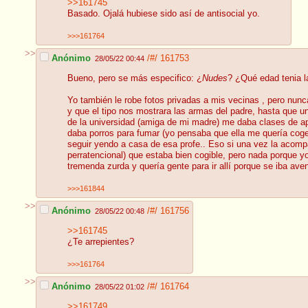
>>161745
Basado. Ojalá hubiese sido así de antisocial yo.
>>>161764
>>
Anónimo
/#/
161753
28/05/22 00:44
Bueno, pero se más especifico: ¿
Nudes
? ¿Qué edad tenia l
Yo también le robe fotos privadas a mis vecinas , pero nun
y que el tipo nos mostrara las armas del padre, hasta que un
de la universidad (amiga de mi madre) me daba clases de ap
daba porros para fumar (yo pensaba que ella me quería coger
seguir yendo a casa de esa profe.. Eso si una vez la acompa
perratencional) que estaba bien cogible, pero nada porque yo
tremenda zurda y quería gente para ir allí porque se iba av
>>>161844
>>
Anónimo
/#/
161756
28/05/22 00:48
>>161745
¿Te arrepientes?
>>>161764
>>
Anónimo
/#/
161764
28/05/22 01:02
>>161749