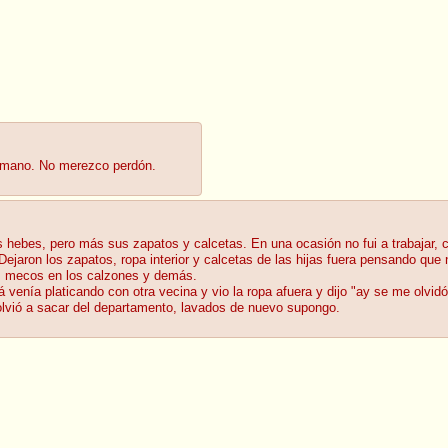
ermano. No merezco perdón.
s hebes, pero más sus zapatos y calcetas. En una ocasión no fui a trabajar, c
. Dejaron los zapatos, ropa interior y calcetas de las hijas fuera pensando qu
s mecos en los calzones y demás.
á venía platicando con otra vecina y vio la ropa afuera y dijo "ay se me olvi
olvió a sacar del departamento, lavados de nuevo supongo.