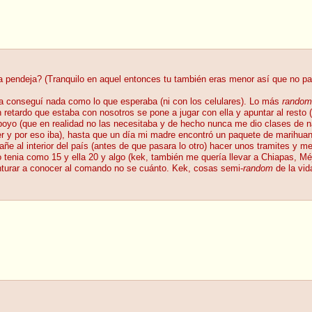
a pendeja? (Tranquilo en aquel entonces tu también eras menor así que no pa
ca conseguí nada como lo que esperaba (ni con los celulares). Lo más
random
 retardo que estaba con nosotros se pone a jugar con ella y apuntar al resto 
oyo (que en realidad no las necesitaba y de hecho nunca me dio clases de n
 y por eso iba), hasta que un día mi madre encontró un paquete de marihuana
ñe al interior del país (antes de que pasara lo otro) hacer unos tramites y m
 tenia como 15 y ella 20 y algo (kek, también me quería llevar a Chiapas, Mé
enturar a conocer al comando no se cuánto. Kek, cosas semi-
random
de la vid