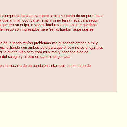
 siempre la iba a apoyar pero si ella no ponía de su parte iba a
ue al final todo iba terminar y si no tenía nada para seguir
 que era su culpa, a veces lloraba y otras solo se quedaba
e riesgo son ingresados para “rehabilitarlos” supe que se
elación, cuando tenían problemas me buscaban ambos a mi y
guía saliendo con ambos pero para que el otro no se enojara les
 lo que te hizo pero está muy mal y necesita algo de
 del colegio y el otro se cambio de jornada.
e en la mochila de un pendejón tartamudo, hubo cateo de