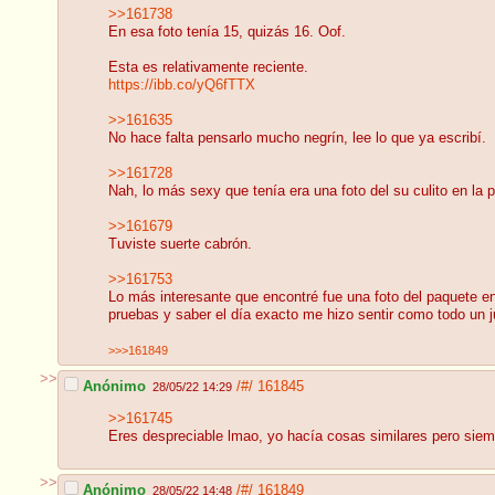
>>161738
En esa foto tenía 15, quizás 16. Oof.
Esta es relativamente reciente.
https://ibb.co/yQ6fTTX
>>161635
No hace falta pensarlo mucho negrín, lee lo que ya escribí.
>>161728
Nah, lo más sexy que tenía era una foto del su culito en la p
>>161679
Tuviste suerte cabrón.
>>161753
Lo más interesante que encontré fue una foto del paquete en
pruebas y saber el día exacto me hizo sentir como todo un 
>>>161849
>>
Anónimo
/#/
161845
28/05/22 14:29
>>161745
Eres despreciable lmao, yo hacía cosas similares pero siempr
>>
Anónimo
/#/
161849
28/05/22 14:48