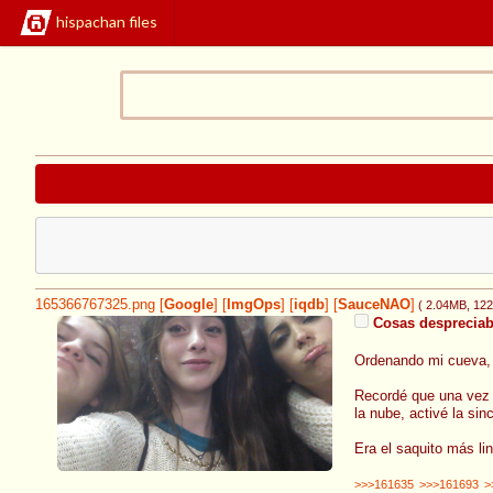
hispachan files
165366767325.png
[
Google
]
[
ImgOps
]
[
iqdb
]
[
SauceNAO
]
( 2.04MB
, 12
Cosas despreciab
Ordenando mi cueva, e
Recordé que una vez e
la nube, activé la sin
Era el saquito más li
>>>161635
>>>161693
>